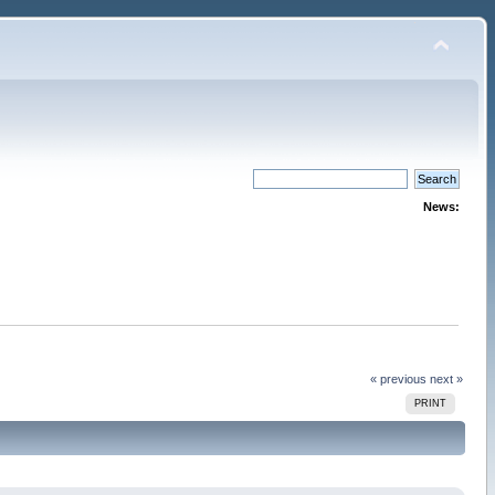
News:
« previous
next »
PRINT