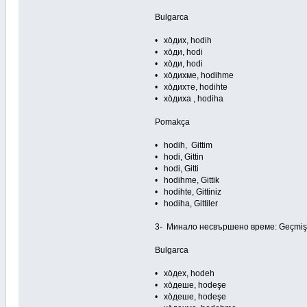
Bulgarca
• хо̀дих, hodih
• хо̀ди, hodi
• хо̀ди, hodi
• хо̀дихме, hodihme
• хо̀дихте, hodihte
• хо̀диха , hodiha
Pomakça
• hodih, Gittim
• hodi, Gittin
• hodi, Gitti
• hodihme, Gittik
• hodihte, Gittiniz
• hodiha, Gittiler
3- Минало несвършено време: Geçmiş 
Bulgarca
• хо̀дех, hodeh
• хо̀деше, hodeşe
• хо̀деше, hodeşe