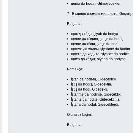
• nema da hodat- Gitmeyecekler
7- Бъдеще време в миналото: Geçmişt
Bulgarca:
• щях да хо̀дя, ştyah da hodya
• щеше да хо̀диш, şteşe da hodiş
• щеше да хо̀ди, şteşe da hodi
• щяхме да хо̀дим, ştyahme da hodim
• щяхте да хо̀дите, ştyahte da hodite
• щяха да хо̀дят, ştyaha da hodyat
Pomakça:
• İştah da hodem, Gidecektim
• İştiş da hodiş, Gidecektin.
• İştiş da hodi, Gidecekti.
• İştahme da hodime, Gidecektik.
• İştahte da hodite, Gidecektiniz.
• İştaha da hodat, Gideceklerdi.
Olumsuz biçim:
Bulgarca