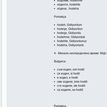
• хо̀дехме, hodehme
• хо̀дехте, hodehte
• хо̀деха , hodeha
Pomakça
• hodeh, Gidiyordum
• hodeşe, Gidiyordun
• hodeşe, Gidiyordu
• hodehme, Gidiyorduk
• hodehte, Gidiyordunuz
• hodeha, Gidiyorlardı.
4- Минало неопределено време: Mişli 
Bulgarca
• съм ходил, sım hodil
• си ходил, si hodil
• е ходил, e hodil
• сме ходили, sme hodili
• сте ходили, ste hodili
• са ходили, sa hodili
Pomakça