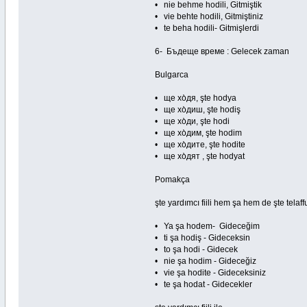
• nie behme hodili, Gitmiştik
• vie behte hodili, Gitmiştiniz
• te beha hodili- Gitmişlerdi
6- Бъдеще време : Gelecek zaman
Bulgarca
• ще хо̀дя, şte hodya
• ще хо̀диш, şte hodiş
• ще хо̀ди, şte hodi
• ще хо̀дим, şte hodim
• ще хо̀дите, şte hodite
• ще хо̀дят , şte hodyat
Pomakça
şte yardımcı fiili hem şa hem de şte telaffu
• Ya şa hodem- Gideceğim
• ti şa hodiş - Gideceksin
• to şa hodi - Gidecek
• nie şa hodim - Gideceğiz
• vie şa hodite - Gideceksiniz
• te şa hodat - Gidecekler