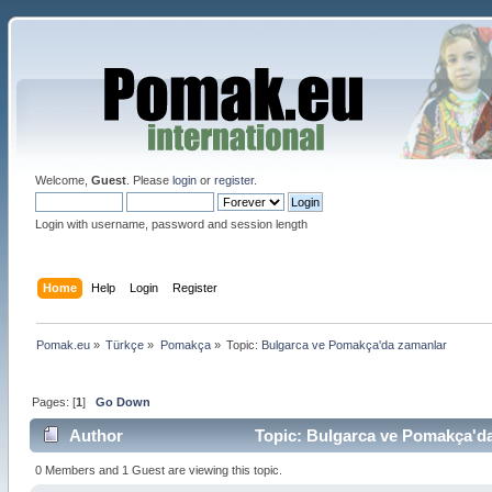
Welcome,
Guest
. Please
login
or
register
.
Login with username, password and session length
Home
Help
Login
Register
Pomak.eu
»
Türkçe
»
Pomakça
»
Topic:
Bulgarca ve Pomakça'da zamanlar
Pages: [
1
]
Go Down
Author
Topic: Bulgarca ve Pomakça'da
0 Members and 1 Guest are viewing this topic.