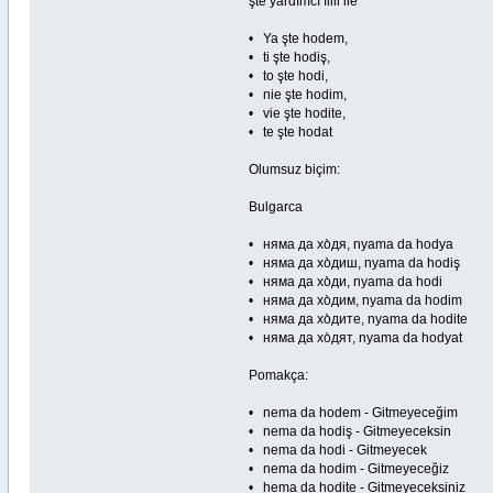
şte yardımcı fiili ile
• Ya şte hodem,
• ti şte hodiş,
• to şte hodi,
• nie şte hodim,
• vie şte hodite,
• te şte hodat
Olumsuz biçim:
Bulgarca
• няма да хо̀дя, nyama da hodya
• няма да хо̀диш, nyama da hodiş
• няма да хо̀ди, nyama da hodi
• няма да хо̀дим, nyama da hodim
• няма да хо̀дите, nyama da hodite
• няма да хо̀дят, nyama da hodyat
Pomakça:
• nema da hodem - Gitmeyeceğim
• nema da hodiş - Gitmeyeceksin
• nema da hodi - Gitmeyecek
• nema da hodim - Gitmeyeceğiz
• hema da hodite - Gitmeyeceksiniz