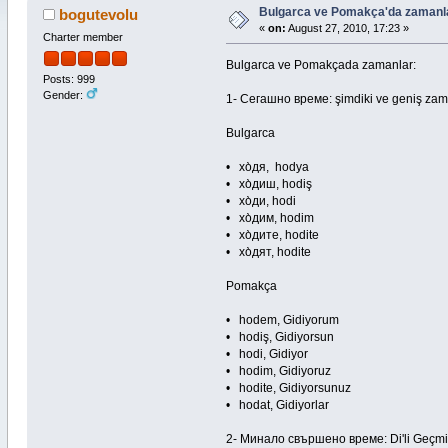
Bulgarca ve Pomakça'da zamanl
bogutevolu
«
on:
August 27, 2010, 17:23 »
Charter member
Bulgarca ve Pomakçada zamanlar:
Posts: 999
Gender:
1- Сегашно време: şimdiki ve geniş za
Bulgarca
• хо̀дя, hodya
• хо̀диш, hodiş
• хо̀ди, hodi
• хо̀дим, hodim
• хо̀дите, hodite
• хо̀дят, hodite
Pomakça
• hodem, Gidiyorum
• hodiş, Gidiyorsun
• hodi, Gidiyor
• hodim, Gidiyoruz
• hodite, Gidiyorsunuz
• hodat, Gidiyorlar
2- Минало свършено време: Di'li Geçmi