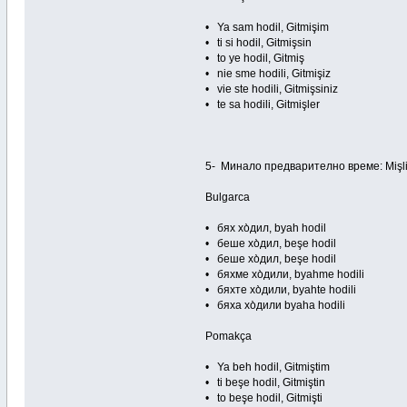
• Ya sam hodil, Gitmişim
• ti si hodil, Gitmişsin
• to ye hodil, Gitmiş
• nie sme hodili, Gitmişiz
• vie ste hodili, Gitmişsiniz
• te sa hodili, Gitmişler
5- Минало предварително време: Mişli
Bulgarca
• бях хо̀дил, byah hodil
• беше хо̀дил, beşe hodil
• беше хо̀дил, beşe hodil
• бяхме хо̀дили, byahme hodili
• бяхте хо̀дили, byahte hodili
• бяха хо̀дили byaha hodili
Pomakça
• Ya beh hodil, Gitmiştim
• ti beşe hodil, Gitmiştin
• to beşe hodil, Gitmişti