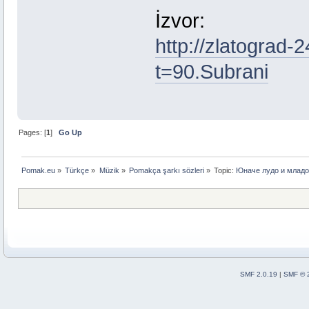
İzvor:
http://zlatograd
t=90.Subrani
Pages: [
1
]
Go Up
Pomak.eu
»
Türkçe
»
Müzik
»
Pomakça şarkı sözleri
»
Topic:
Юначе лудо и младо
SMF 2.0.19
|
SMF © 