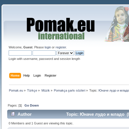
Welcome,
Guest
. Please
login
or
register
.
Login with username, password and session length
Home
Help
Login
Register
Pomak.eu
»
Türkçe
»
Müzik
»
Pomakça şarkı sözleri
»
Topic:
Юначе лудо и младо
Pages: [
1
]
Go Down
Author
Topic: Юначе лудо и младо (R
0 Members and 1 Guest are viewing this topic.