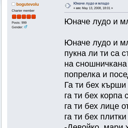
Юначе лудо и младо
bogutevolu
«
on:
May 13, 2008, 18:01 »
Charter member
Юначе лудо и м
Posts: 999
Gender:
Юначе лудо и м
пукна ли ти са 
на сношничкана
попрелка и пос
Га ти бех кърши
га ти бех корпа 
га ти бех лице о
га ти бех плитки
-Девойко, мари 