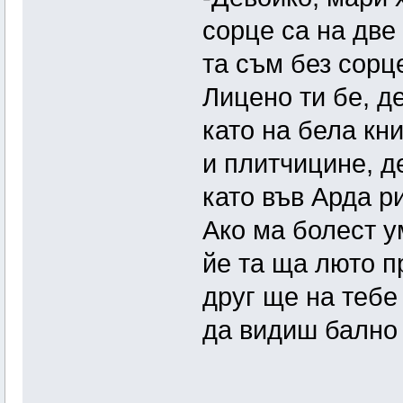
сорце са на две
та съм без сорц
Лицено ти бе, д
като на бела кн
и плитчицине, д
като във Арда р
Ако ма болест 
йе та ща люто п
друг ще на тебе
да видиш бално 