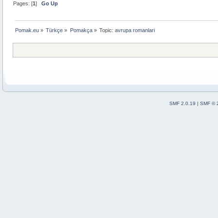
Pages: [
1
]
Go Up
Pomak.eu
»
Türkçe
»
Pomakça
»
Topic:
avrupa romanlari
SMF 2.0.19
|
SMF © 