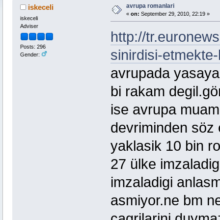
avrupa romanlari
iskeceli
«
on:
September 29, 2010, 22:19 »
iskeceli
Adviser
http://tr.euronew
Posts: 296
sinirdisi-etmekte-
Gender:
avrupada yasayan
bi rakam degil.g
ise avrupa muame
devriminden söz e
yaklasik 10 bin ro
27 ülke imzaladig
imzaladigi anlas
asmiyor.ne bm ne 
cagrilarini duyma