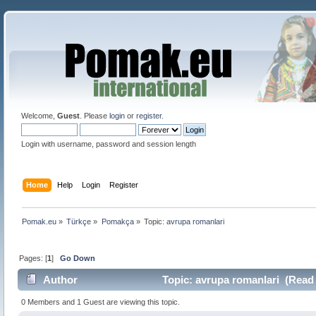
Welcome,
Guest
. Please
login
or
register
.
Login with username, password and session length
Home
Help
Login
Register
Pomak.eu
»
Türkçe
»
Pomakça
»
Topic:
avrupa romanlari
Pages: [
1
]
Go Down
Author
Topic: avrupa romanlari (Read 
0 Members and 1 Guest are viewing this topic.