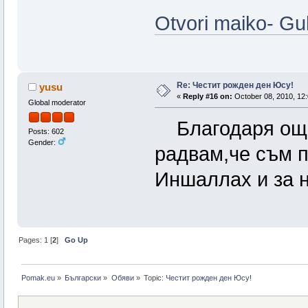
Otvori maiko- Gul
Re: Честит рожден ден Юсу!
yusu
«
Reply #16 on:
October 08, 2010, 12:
Global moderator
Благодаря още 
Posts: 602
Gender:
радвам,че съм п
Иншаллах и за н
Pages:
1
[
2
]
Go Up
Pomak.eu
»
Български
»
Oбяви
»
Topic:
Честит рожден ден Юсу!