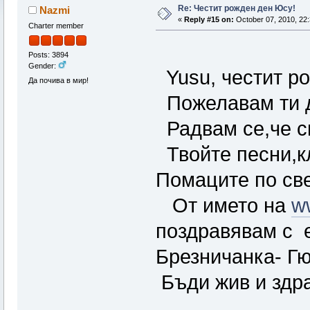
Re: Честит рожден ден Юсу!
Nazmi
«
Reply #15 on:
October 07, 2010, 22:
Charter member
Posts: 3894
Gender:
Yusu, честит р
Да почива в мир!
Пожелавам ти да
Радвам се,че си
Твойте песни,кл
Помаците по све
От името на
w
поздравявам с 
Брезничанка- Г
Бъди жив и здра