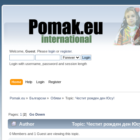
Welcome,
Guest
. Please
login
or
register
.
Login with username, password and session length
Home
Help
Login
Register
Pomak.eu
»
Български
»
Oбяви
»
Topic:
Честит рожден ден Юсу!
Pages:
1
[
2
]
Go Down
Author
Topic: Честит рожден ден Юсу
0 Members and 1 Guest are viewing this topic.