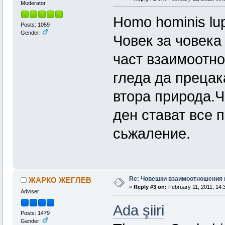
Moderator
Homo hominis lup
Posts: 1059
Gender:
Човек за човека 
част взаимоотн
гледа да прецак
втора природа.Ч
ден стават все 
сьжаление.
Re: Човешки взаимоотношения 
ЖАРКО ЖЕГЛЕВ
«
Reply #3 on:
February 11, 2011, 14:
Adviser
Ada şiiri
Posts: 1479
Gender: