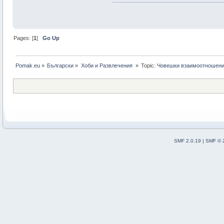
Pages: [
1
]
Go Up
Pomak.eu
»
Български
»
Хоби и Развлечения 
»
Topic:
Човешки взаимоотношения
SMF 2.0.19
|
SMF © 