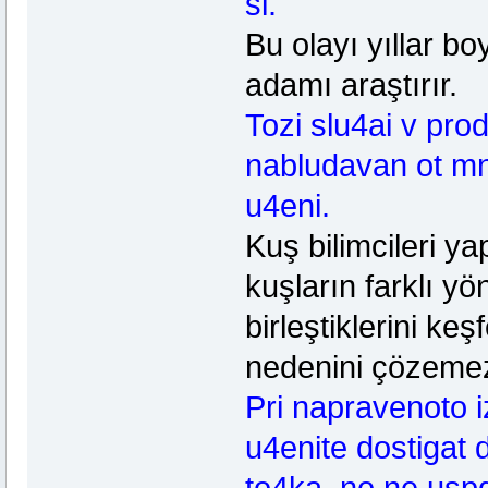
si.
Bu olayı yıllar bo
adamı araştırır.
Tozi slu4ai v pro
nabludavan ot mno
u4eni.
Kuş bilimcileri y
kuşların farklı y
birleştiklerini ke
nedenini çözemez
Pri napravenoto i
u4enite dostigat d