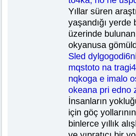
to4ka, no ne uspq
Yıllar süren araş
yaşandığı yerde b
üzerinde buluna
okyanusa gömüldü
Sled dylgogodi6ni
mqstoto na tragi4n
nqkoga e imalo os
okeana pri edno 
İnsanların yokluğ
için göç yollarını
binlerce yıllık alı
ve yıpratıcı bir y