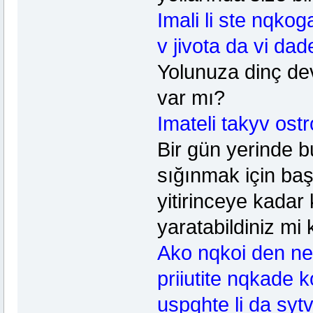
Imali li ste nqko
v jivota da vi dad
Yolunuza dinç de
var mı?
Imateli takyv ostr
Bir gün yerinde b
sığınmak için ba
yitirinceye kadar
yaratabildiniz mi
Ako nqkoi den ne 
priiutite nqkade k
uspqhte li da syt