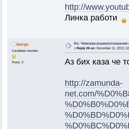
http://www.yout
Линка работи
Re: Човешки взаимоотношения 
borqn
«
Reply #6 on:
December 11, 2013, 22
Candidate member
Аз бих каза че т
Posts: 3
http://zamunda-
net.com/%D0
%D0%B0%D0%B
%D0%BD%D0%B
%D0%BC%D0%