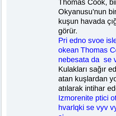
Thomas Cook, bir 
Okyanusu’nun bir
kuşun havada çığl
görür.
Pri edno svoe isl
okean Thomas Cook
nebesata da se vy
Kulakları sağır e
atan kuşlardan y
atılarak intihar ed
Izmorenite ptici 
hvarlqki se vyv v