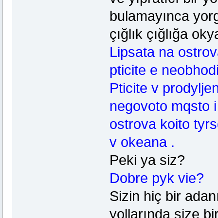
bulamayınca yorg
çığlık çığlığa o
Lipsata na ostrov
pticite e neobhod
Pticite v prodylje
negovoto mqsto i 
ostrova koito tyrs
v okeana .
Peki ya siz?
Dobre pyk vie?
Sizin hiç bir ad
yollarında size b