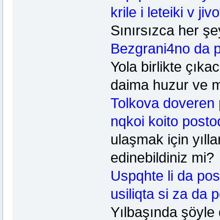
krile i leteiki v jiv
Sınırsızca her şey
Bezgrani4no da po
Yola birlikte çık
daima huzur ve mu
Tolkova doveren 
nqkoi koito posto
ulaşmak için yılla
edinebildiniz mi?
Uspqhte li da pos
usiliqta si za da 
Yılbaşında şöyle 