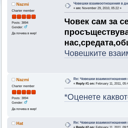
Човешки взаимоотношения в дн
Nazmi
«
on:
November 29, 2010, 05:22 »
Charter member
Човек сам за с
Posts: 3894
Gender:
просъществува
Да почива в мир!
нас,средата,об
Човешките взаим
Re: Човешки взаимоотношения 
Nazmi
«
Reply #1 on:
February 11, 2011, 05:
Charter member
*Оценете каквот
Posts: 3894
Gender:
Да почива в мир!
Re: Човешки взаимоотношения 
Hat
«
Reply #2 on:
February 11, 2011, 09: