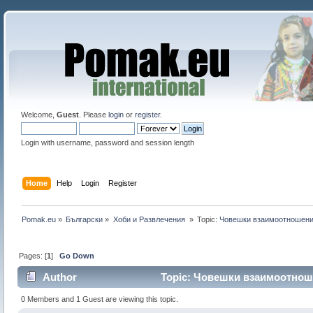
Welcome,
Guest
. Please
login
or
register
.
Login with username, password and session length
Home
Help
Login
Register
Pomak.eu
»
Български
»
Хоби и Развлечения 
»
Topic:
Човешки взаимоотношения
Pages: [
1
]
Go Down
Author
Topic: Човешки взаимоотноше
0 Members and 1 Guest are viewing this topic.