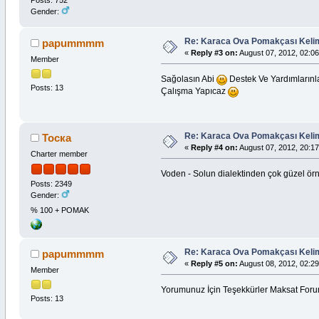
Gender:
Re: Karaca Ova Pomakçası Kelim
papummmm
«
Reply #3 on:
August 07, 2012, 02:06
Member
Sağolasın Abi
Destek Ve Yardımlarınl
Posts: 13
Çalışma Yapıcaz
Re: Karaca Ova Pomakçası Kelim
Тоска
«
Reply #4 on:
August 07, 2012, 20:17
Charter member
Voden - Solun dialektinden çok güzel örn
Posts: 2349
Gender:
% 100 + POMAK
Re: Karaca Ova Pomakçası Kelim
papummmm
«
Reply #5 on:
August 08, 2012, 02:29
Member
Yorumunuz İçin Teşekkürler Maksat For
Posts: 13