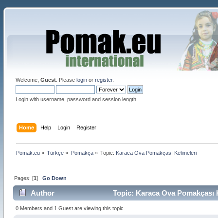
Welcome,
Guest
. Please
login
or
register
.
Login with username, password and session length
Home
Help
Login
Register
Pomak.eu
»
Türkçe
»
Pomakça
»
Topic:
Karaca Ova Pomakçası Kelimeleri
Pages: [
1
]
Go Down
Author
Topic: Karaca Ova Pomakçası K
0 Members and 1 Guest are viewing this topic.