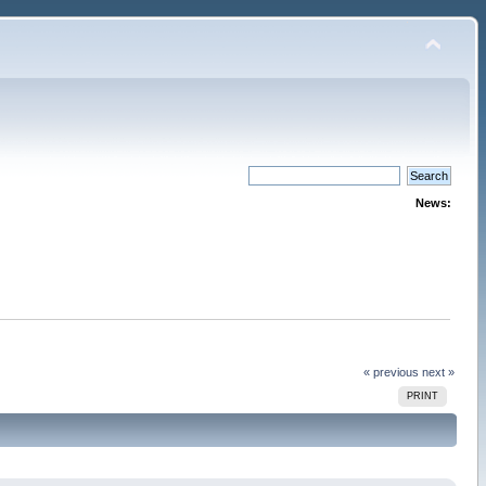
News:
« previous
next »
PRINT