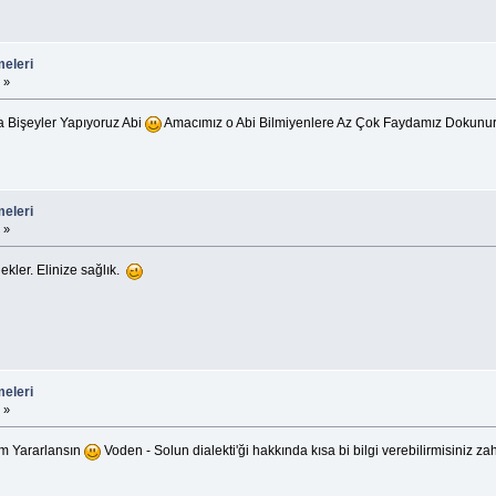
eleri
 »
a Bişeyler Yapıyoruz Abi
Amacımız o Abi Bilmiyenlere Az Çok Faydamız Dokunur
eleri
 »
ekler. Elinize sağlık.
eleri
 »
um Yararlansın
Voden - Solun dialekti'ği hakkında kısa bi bilgi verebilirmisiniz