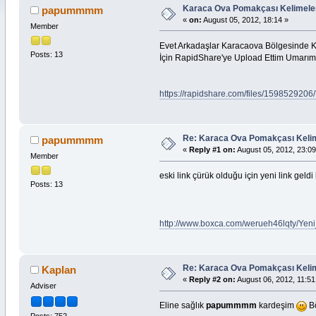
Karaca Ova Pomakçası Kelimele
papummmm
«
on:
August 05, 2012, 18:14 »
Member
Evet Arkadaşlar Karacaova Bölgesinde Ko
Posts: 13
İçin RapidShare'ye Upload Ettim Umarım B
https://rapidshare.com/files/1598529206
Re: Karaca Ova Pomakçası Kelim
papummmm
«
Reply #1 on:
August 05, 2012, 23:09
Member
eski link çürük olduğu için yeni link geld
Posts: 13
http://www.boxca.com/werueh46lqty/Yen
Re: Karaca Ova Pomakçası Kelim
Kaplan
«
Reply #2 on:
August 06, 2012, 11:51
Adviser
Eline sağlık
papummmm
kardeşim
Bö
Posts: 752