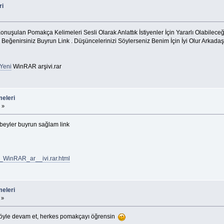
ri
nuşulan Pomakça Kelimeleri Sesli Olarak Anlattık İstiyenler İçin Yararlı Olabilec
eğenirsiniz Buyrun Link . Düşüncelerinizi Söylerseniz Benim İçin İyi Olur Arkadaşl
/Yeni
WinRAR arşivi.rar
eleri
 »
i beyler buyrun sağlam link
i_WinRAR_ar__ivi.rar.html
eleri
 »
yle devam et, herkes pomakçayı öğrensin