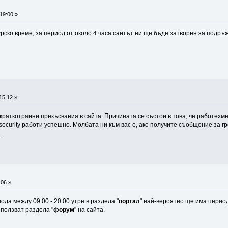
19:00 »
урско време, за период от около 4 часа саитът ни ще бъде затворен за подръж
15:12 »
раткотраини прекъсвания в сайта. Причината се състои в това, че работехме
ecurity работи успешно. Молбата ни към вас е, ако получите съобщение за гр
.
:06 »
да между 09:00 - 20:00 утре в раздела "
портал
" най-вероятно ще има перио
ползват раздела "
форум
" на сайта.