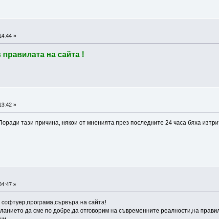
14:44 »
 правилата на сайта !
13:42 »
оради тази причина, някои от мненията през последните 24 часа бяха изтри
04:47 »
 софтуер,програма,сървъра на сайта!
ланието да сме по добре,да отговорим на съвременните реалности,на прави
 ни