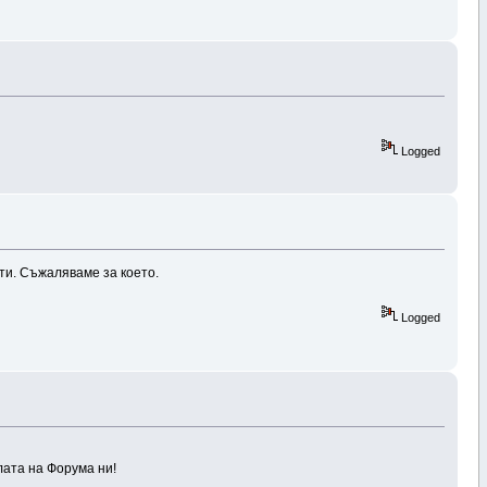
Logged
ти. Съжаляваме за което.
Logged
лата на Форума ни!