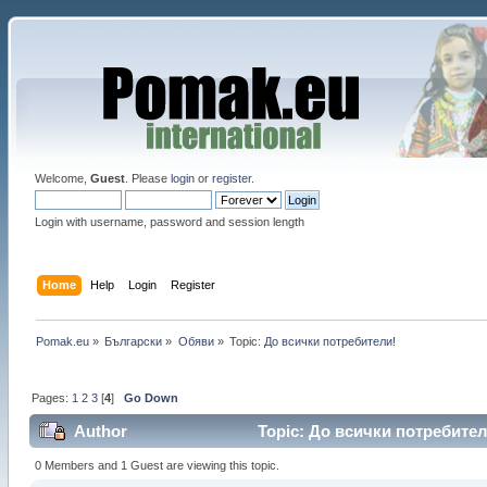
Welcome,
Guest
. Please
login
or
register
.
Login with username, password and session length
Home
Help
Login
Register
Pomak.eu
»
Български
»
Oбяви
»
Topic:
До всички потребители!
Pages:
1
2
3
[
4
]
Go Down
Author
Topic: До всички потребител
0 Members and 1 Guest are viewing this topic.