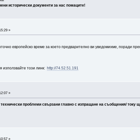
нени исторически документи за нас помаците!
15:29 »
зточно европейско време за което предварително ви уведомихме, поради прем
ля използвайте този линк:
http://74.52.51.191
12:07 »
ехнически проблеми свързани главно с изпращане на съобщения/ току що 
10:57 »