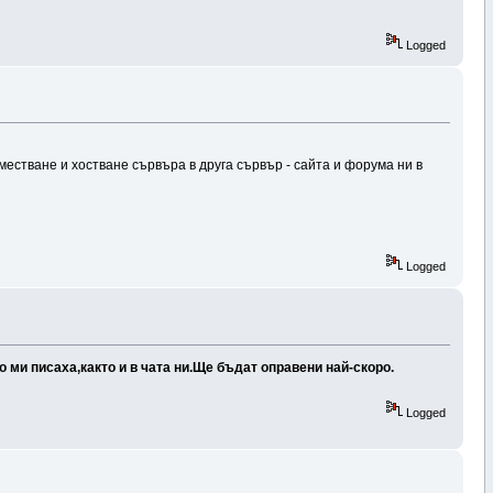
Logged
естване и хостване сървъра в друга сървър - сайта и форума ни в
Logged
ми писаха,както и в чата ни.
Ще бъдат оправени най-скоро.
Logged