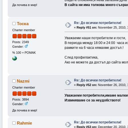
В сайта ни има толкова много съхра
Да почива в мир!
Re: До всички потребители!
Тоска
«
Reply #51 on:
November 25, 2010, 
Charter member
Уважаеми наши потребители и гости,
Posts: 2349
В периода между 18:00 и 24:00 часа и
Gender:
рамките на 6 часа нямахме достъп.!
% 100 + POMAK
Cлед профилактика,
Ако не можете да достъп до сайта мо
Re: До всички потребители!
Nazmi
«
Reply #52 on:
November 26, 2010, 
Charter member
Уважаеми потребители,имаме малки т
Posts: 3894
Извиняваме се за неудобството!
Gender:
Да почива в мир!
Re: До всички потребители!
Rahmie
«
Reply #53 on:
December 20, 2010, 