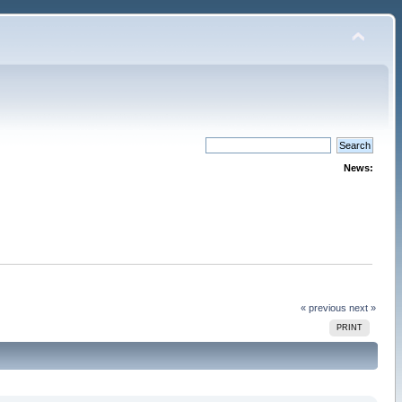
News:
« previous
next »
PRINT