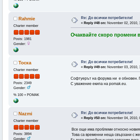
Re: До всички потребители!
Rahmie
«
Reply #48 on:
November 02, 2010, 
Charter member
Очаквайте скоро промени в
Posts: 1981
Gender:
Re: До всички потребители!
Тоска
«
Reply #49 on:
November 03, 2010, 
Charter member
Софтуерът на форума ни е обновен. П
Posts: 2349
С уважение екипа на pomak.eu.
Gender:
% 100 + POMAK
Re: До всички потребители!
Nazmi
«
Reply #50 on:
November 04, 2010, 
Charter member
Все още има проблеми относно новия
Posts: 3894
Това са временни неща свързани с же
Gender:
Бъдете спокойни,и нека запазим духа