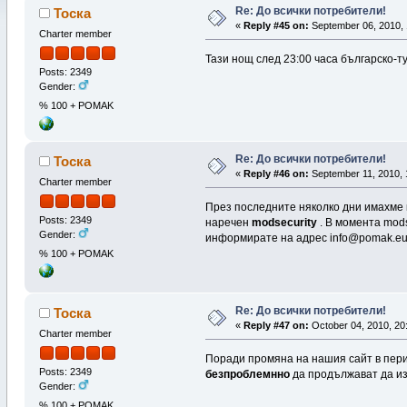
Re: До всички потребители!
Тоска
«
Reply #45 on:
September 06, 2010, 
Charter member
Тази нощ след 23:00 часа българско-т
Posts: 2349
Gender:
% 100 + POMAK
Re: До всички потребители!
Тоска
«
Reply #46 on:
September 11, 2010, 
Charter member
През последните няколко дни имахме к
Posts: 2349
наречен
modsecurity
. В момента mods
Gender:
информирате на адрес info@pomak.eu
% 100 + POMAK
Re: До всички потребители!
Тоска
«
Reply #47 on:
October 04, 2010, 20
Charter member
Поради промяна на нашия сайт в перио
Posts: 2349
безпроблемнно
да продължават да из
Gender:
% 100 + POMAK