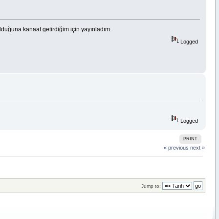
lduğuna kanaat getirdiğim için yayınladım.
Logged
Logged
PRINT
« previous
next »
Jump to: