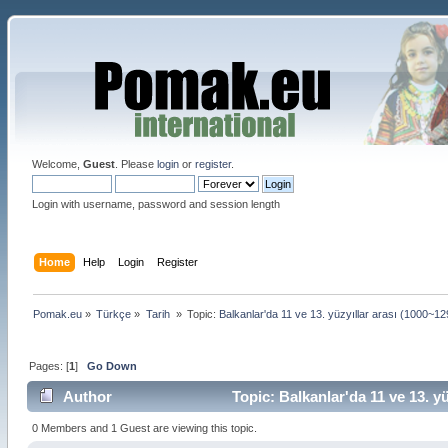
Welcome,
Guest
. Please
login
or
register
.
Login with username, password and session length
Home
Help
Login
Register
Pomak.eu
»
Türkçe
»
Tarih 
»
Topic:
Balkanlar'da 11 ve 13. yüzyıllar arası (1000~129
Pages: [
1
]
Go Down
Author
Topic: Balkanlar'da 11 ve 13. y
0 Members and 1 Guest are viewing this topic.