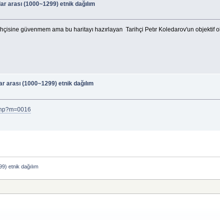
lar arası (1000~1299) etnik dağılım
hçisine güvenmem ama bu haritayı hazırlayan Tarihçi Petır Koledarov'un objektif o
lar arası (1000~1299) etnik dağılım
.php?m=0016
9) etnik dağılım 