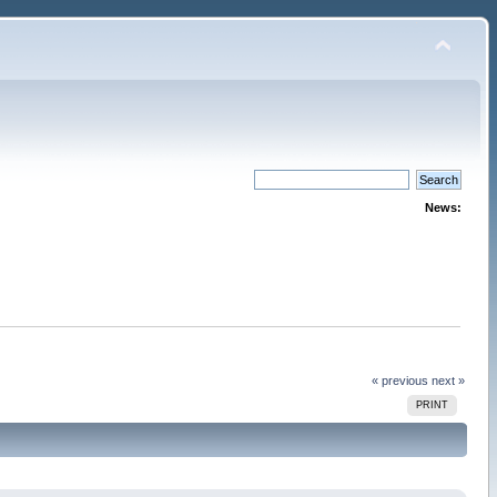
News:
« previous
next »
PRINT