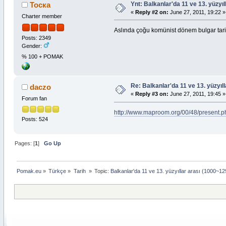
Ynt: Balkanlar'da 11 ve 13. yüzyıl
Тоска
«
Reply #2 on:
June 27, 2011, 19:22 »
Charter member
Aslında çoğu komünist dönem bulgar tari
Posts: 2349
Gender:
% 100 + POMAK
Re: Balkanlar'da 11 ve 13. yüzyıl
daczo
«
Reply #3 on:
June 27, 2011, 19:45 »
Forum fan
http://www.maproom.org/00/48/present
Posts: 524
Pages: [
1
]
Go Up
Pomak.eu
»
Türkçe
»
Tarih 
»
Topic:
Balkanlar'da 11 ve 13. yüzyıllar arası (1000~129