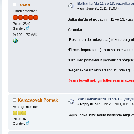
Balkanlar'da 11 ve 13. yüzyıllar 
Тоска
«
on:
June 25, 2011, 13:08 »
Charter member
Balkanlar'da etnik dağılım 11 ve 13. yüzy
Posts: 2349
Gender:
Yorumlar :
% 100 + POMAK
*Resimden de anlaşılacağı üzere bulgaris
*Bizans imparatorluğunun solun civarına ye
*Özellikle pomakların yaşadıkları bölgele
*Peçenek ve uz akınları sonucunda ilgili 
Resmi büyültmek için lütfen resmin üzerin
Ynt: Balkanlar'da 11 ve 13. yüzyıl
Karacaovalı Pomak
«
Reply #1 on:
June 26, 2011, 00:51 »
Avarage member
Sayın Tocka, bize harita hakkında bilgi ver
Posts: 97
Gender: