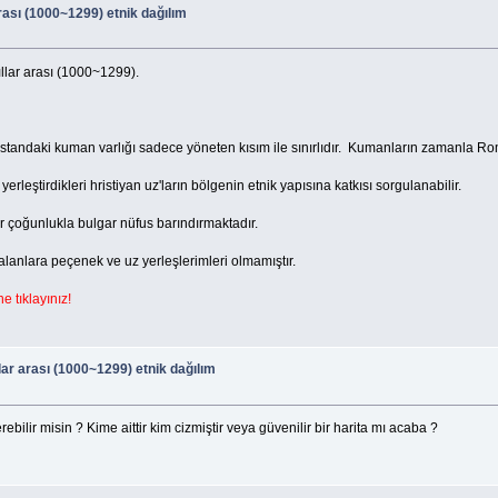
arası (1000~1299) etnik dağılım
ıllar arası (1000~1299).
tandaki kuman varlığı sadece yöneten kısım ile sınırlıdır. Kumanların zamanla Roman
rleştirdikleri hristiyan uz'ların bölgenin etnik yapısına katkısı sorgulanabilir.
r çoğunlukla bulgar nüfus barındırmaktadır.
alanlara peçenek ve uz yerleşlerimleri olmamıştır.
e tıklayınız!
lar arası (1000~1299) etnik dağılım
ebilir misin ? Kime aittir kim cizmiştir veya güvenilir bir harita mı acaba ?