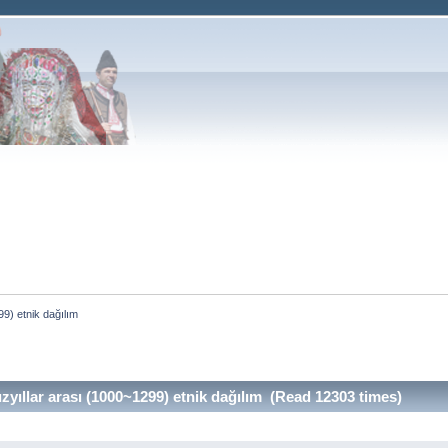
9) etnik dağılım 
üzyıllar arası (1000~1299) etnik dağılım (Read 12303 times)