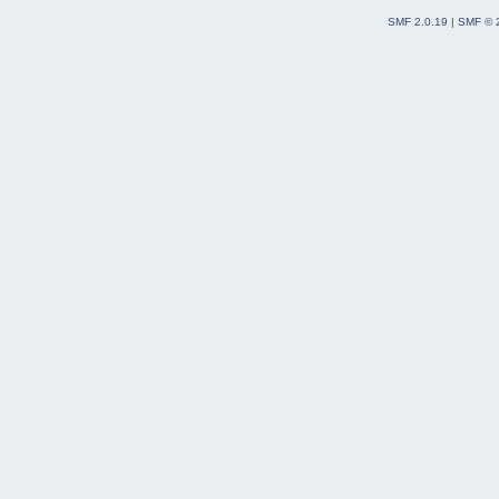
SMF 2.0.19
|
SMF © 