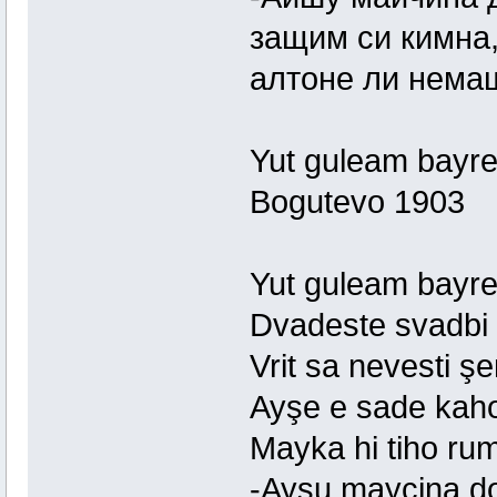
защим си кимна,
алтоне ли нема
Yut guleam bayr
Bogutevo 1903
Yut guleam bayr
Dvadeste svadbi
Vrit sa nevesti şe
Ayşe e sade kah
Mayka hi tiho ru
-Ayşu mayçina d