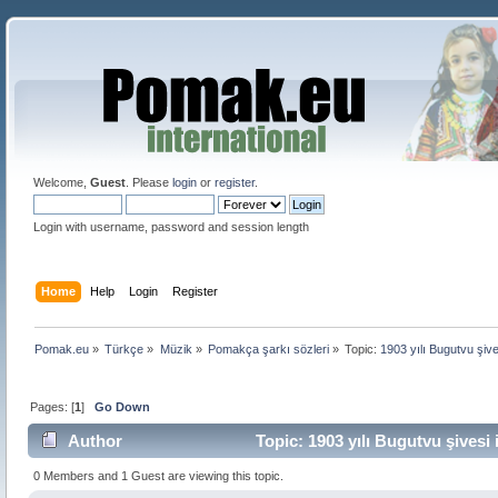
Welcome,
Guest
. Please
login
or
register
.
Login with username, password and session length
Home
Help
Login
Register
Pomak.eu
»
Türkçe
»
Müzik
»
Pomakça şarkı sözleri
»
Topic:
1903 yılı Bugutvu şive
Pages: [
1
]
Go Down
Author
Topic: 1903 yılı Bugutvu şivesi 
0 Members and 1 Guest are viewing this topic.