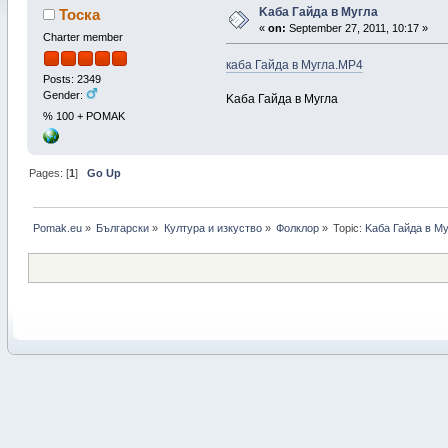
Kаба Гайда в Мугла
Тоска
«
on:
September 27, 2011, 10:17 »
Charter member
каба Гайда в Мугла.MP4
Posts: 2349
Gender:
Kаба Гайда в Мугла
% 100 + POMAK
Pages: [
1
]
Go Up
Pomak.eu
»
Български
»
Култура и изкуство
»
Фолклор
»
Topic:
Kаба Гайда в М