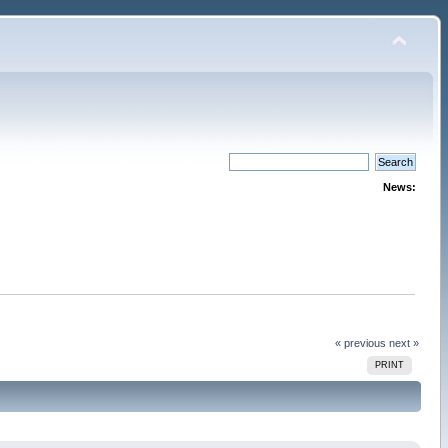
News:
« previous
next »
PRINT