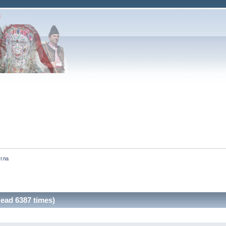
угла
ead 6387 times)