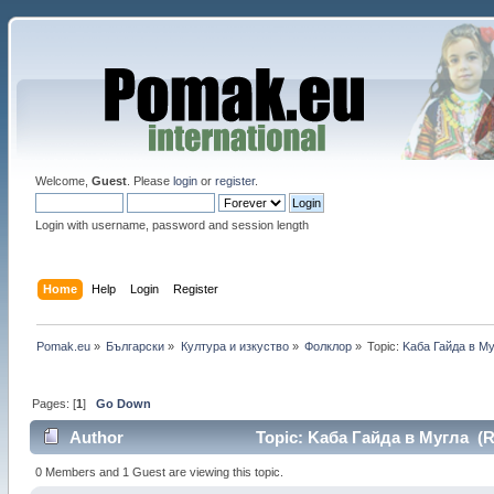
Welcome,
Guest
. Please
login
or
register
.
Login with username, password and session length
Home
Help
Login
Register
Pomak.eu
»
Български
»
Култура и изкуство
»
Фолклор
»
Topic:
Kаба Гайда в М
Pages: [
1
]
Go Down
Author
Topic: Kаба Гайда в Мугла (R
0 Members and 1 Guest are viewing this topic.