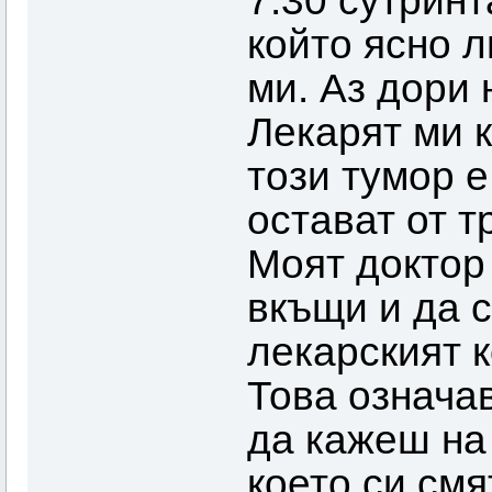
7:30 сутринт
който ясно 
ми. Аз дори 
Лекарят ми к
този тумор е
остават от т
Моят доктор
вкъщи и да с
лекарският к
Това означа
да кажеш на 
което си смя