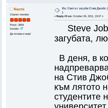
Re: Светът загуби Стив Джобс (
Nazmi
).
Charter member
«
Reply #3 on:
October 06, 2011, 19:07 »
Steve Jobs 
Posts: 3894
Gender:
Да почива в мир!
загубата, л
В деня, в ко
надпреварва
на Стив Джо
към лятото н
студентите 
университет.