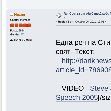
Re: Светът загуби Стив Джобс (
Nazmi
).
Charter member
«
Reply #2 on:
October 06, 2011, 19:01 »
Posts: 3894
Gender:
Да почива в мир!
Една реч на Сти
свят- Текст:
http://dariknew
article_id=78690
VIDEO
Steve
Speech 2005
[/si