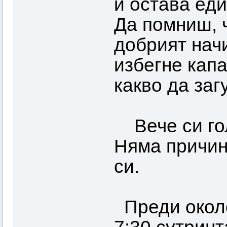
и остава ед
Да помниш, ч
добрият начи
избегне капа
какво да заг
Вече си го
Няма причин
си.
Преди около