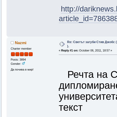
http://dariknews
article_id=78638
Re: Светът загуби Стив Джобс (
Nazmi
).
Charter member
«
Reply #1 on:
October 06, 2011, 18:57 »
Posts: 3894
Gender:
Да почива в мир!
Речта на С
дипломиране
университет
текст