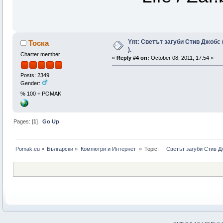
Ynt: Светът загуби Стив Джобс (
Тоска
).
Charter member
«
Reply #4 on:
October 08, 2011, 17:54 »
Posts: 2349
Gender:
% 100 + POMAK
Pages: [
1
]
Go Up
Pomak.eu
»
Български
»
Компютри и Интернет 
»
Topic:
    Светът загуби Стив Д