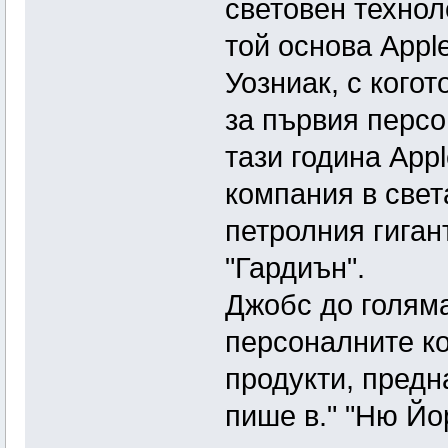
световен технол
той основа Appl
Уозниак, с когот
за първия персо
тази година App
компания в свет
петролния гиган
"Гардиън".
Джобс до голям
персоналните к
продукти, предн
пише в." "Ню Йо