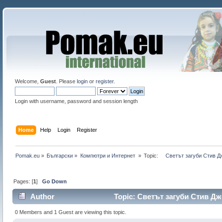
Welcome,
Guest
. Please
login
or
register
.
Login with username, password and session length
Home
Help
Login
Register
Pomak.eu
»
Български
»
Компютри и Интернет 
»
Topic:
    Светът загуби Стив Д
Pages: [
1
]
Go Down
Author
Topic: Светът загуби Стив Джо
0 Members and 1 Guest are viewing this topic.