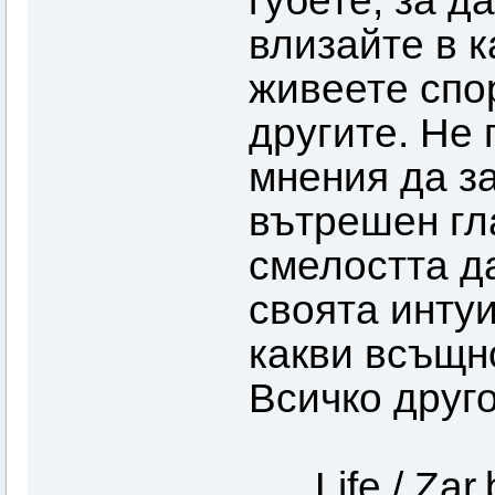
губете, за д
влизайте в к
живеете спо
другите. Не
мнения да з
вътрешен гл
смелостта д
своята интуи
какви всъщно
Всичко друго
Life / Zar.