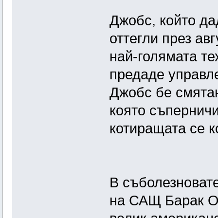
Джобс, който дад
оттегли през ав
най-голямата те
предаде управле
Джобс бе смятан
която съперничи
котиращата се к
В съболезноват
на САЩ Барак О