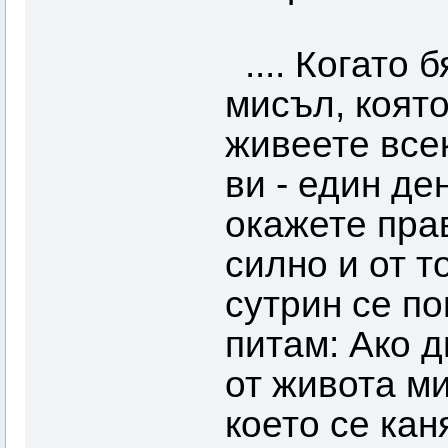
.... Когато 
мисъл, коят
живеете все
ви - един де
окажете пра
силно и от т
сутрин се по
питам: Ако 
от живота ми
което се кан