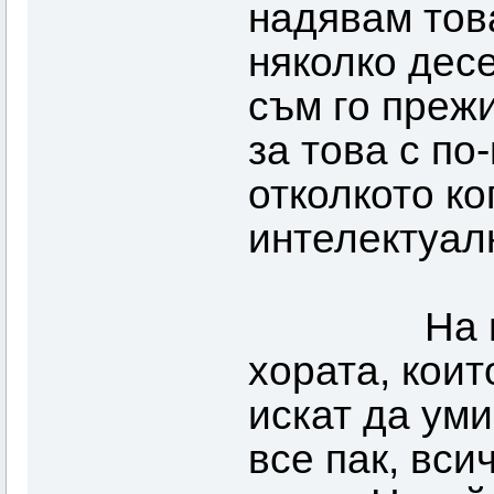
надявам това
няколко дес
съм го прежи
за това с по
отколкото к
интелектуал
На никой 
хората, коит
искат да уми
все пак, вси