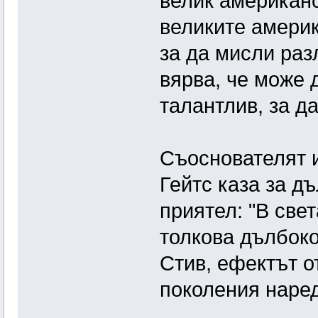
велик американс
великите америк
за да мисли раз
вярва, че може 
талантлив, за да
Съоснователят 
Гейтс каза за д
приятел: "В све
толкова дълбоко
Стив, ефектът о
поколения наред