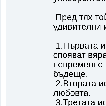
Пред тях то
удивителни 
1.Първата ис
спояват вяр
непременно 
бъдеще.
2.Втората ис
любовта.
3.Третата ис