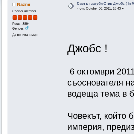
Светът загуби Стив Джобс ( In M
Nazmi
«
on:
October 06, 2011, 18:43 »
Charter member
Posts: 3894
Gender:
Светът
Да почива в мир!
Джобс !
6 октомври 2011
съоснователя на
водеща тема в б
Човекът, който 
империя, предиз