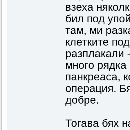
взеха няколк
бил под упой
там, ми разк
клетките под
разплакали -
много рядка
панкреаса, к
операция. Б
добре.
Тогава бях н