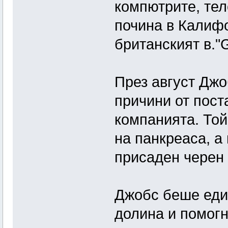
компютрите, тел
почина в Калифо
британският в."G
През август Джо
причини от пост
компанията. Той
на панкреаса, а
присаден черен 
Джобс беше еди
долина и помогн