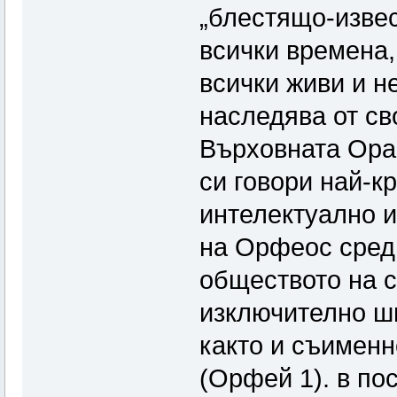
„блестящо-извес
всички времена,
всички живи и н
наследява от св
Върховната Орак
си говори най-к
интелектуално 
на Орфеос сред 
обществото на 
изключително ш
както и съименн
(Орфей 1). в по