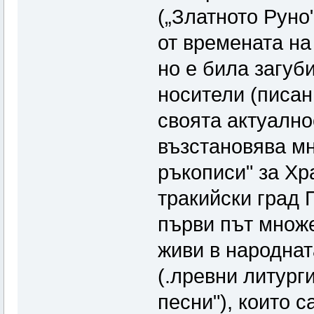
(„Златното Руно"
от времената на
но е била загуб
носители (писан
своята актуално
възстановява м
ръкописи" за Х
тракийски град
първи път множе
живи в народнат
(.лревни литург
песни"), които с