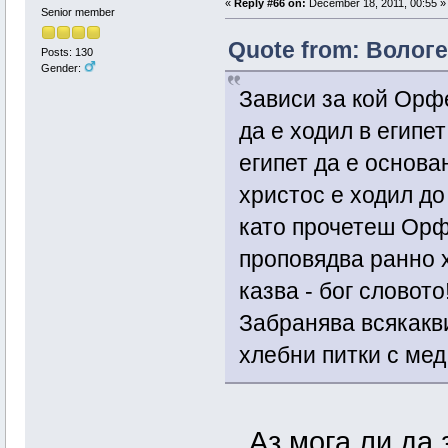
«
Reply #66 on:
December 18, 2011, 00:55 »
Senior member
Quote from: Вологе
Posts: 130
Gender:
Зависи за кой Орф
да е ходил в египе
египет да е основа
христос е ходил до
като прочетеш Орф
проповядва ранно х
казва - бог словото
Забранява всякакви
хлебни питки с мед
Аз мога ли да з