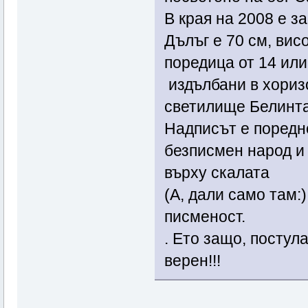
В края на 2008 е з
Дълъг е 70 см, вис
поредица от 14 или
издълбани в хориз
светилище Белинташ
Надписът е поредно
безписмен народ и 
върху скалата
(А, дали само там:
писменост.
. Ето защо, постула
верен!!!