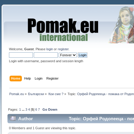
Welcome,
Guest
. Please
login
or
register
.
Login with username, password and session length
Home
Help
Login
Register
Pomak.eu
»
Български
»
Кои сме ?
»
Topic:
Орфей Родопееца - помака от Родопи
Pages:
1
...
3
4
[
5
]
6
7
Go Down
Author
Topic: Орфей Родопееца - пом
121555 times)
0 Members and 1 Guest are viewing this topic.