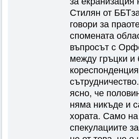
за екранизация 
Стилян от ББТза
говори за праот
спомената облас
въпросът с Орф
между гръцки и 
кореспонденция 
сътрудничество.
ясно, че полови
няма никъде и с
хората. Само на
спекулациите з