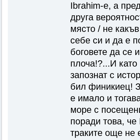
Ibrahim-е, а пре
друга вероятност
място / не какъв
себе си и да е 
боговете да се 
плоча!?...И като
запознат с исто
бил финикиец! З
е имало и тогав
море с посещен
поради това, че
траките още не 