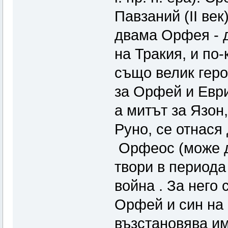
Павзаний (II ве
двама Орфея - 
на Тракия, и по
също велик геро
за Орфей и Евр
а митът за Язон
Руно, се отнася
Орфеос (може да
твори в периода
война . За него 
Орфей и син на 
възстановява им