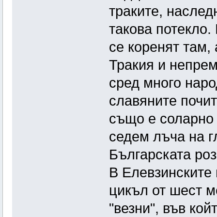
траките, наслед
такова потекло.
се коренят там,
Тракия и непрем
сред много наро
славяните почи
също е соларно 
седем лъча на гл
Българската роз
В Елевзинските 
цикъл от шест м
"везни", във кой