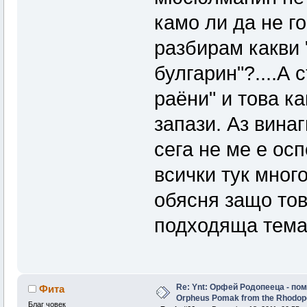
камо ли да не го
разбирам какви 
булгарин"?....А 
раёни" и това ка
запази. Аз вина
сега не ме е осп
всички тук мног
обясня защо тов
подходяща тема 
Re: Ynt: Орфей Родопееца - пом
Фита
Orpheus Pomak from the Rhodop
Благ човек