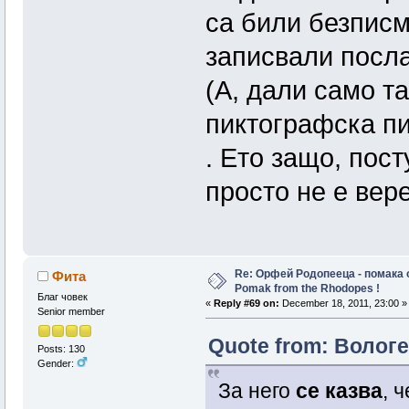
са били безписм
записвали посла
(А, дали само т
пиктографска пи
. Ето защо, пост
просто не е вере
Re: Орфей Родопееца - помака 
Фита
Pomak from the Rhodopes !
Благ човек
«
Reply #69 on:
December 18, 2011, 23:00 »
Senior member
Quote from: Вологе
Posts: 130
Gender:
За него
се казва
, 