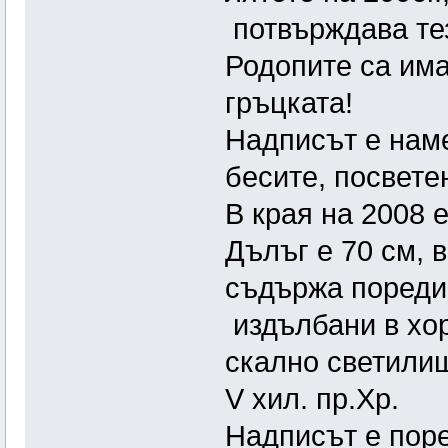
потвърждава тез
Родопите са има
гръцката!
Надписът е нам
бесите, посвете
В края на 2008 
Дълъг е 70 см, 
съдържа поредиц
издълбани в хо
скално светилищ
V хил. пр.Хр.
Надписът е поре