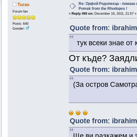
Re: Орфей Родопееца - помака 
Turas
Pomak from the Rhodopes !
Forum fan
«
Reply #60 on:
December 16, 2011, 21:57 »
Posts: 640
Quote from: ibrahim
Gender:
тук всеки знае от 
От къде? Заядл
Quote from: ibrahim
(За остров Самотра
Quote from: ibrahim
Ще ви разкажем и з