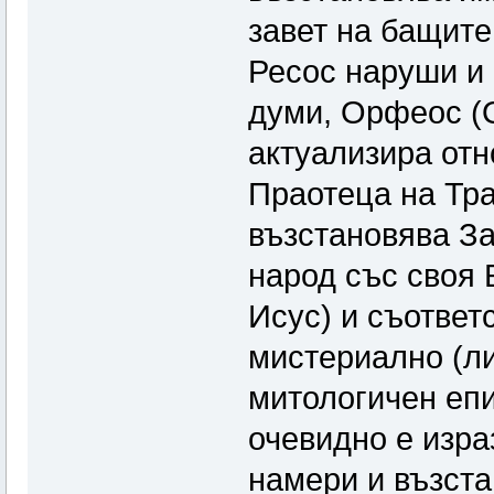
завет на бащите 
Ресос наруши и 
думи, Орфеос (О
актуализира отн
Праотеца на Тра
възстановява За
народ със своя 
Исус) и съответ
мистериално (ли
митологичен епи
очевидно е изра
намери и възст