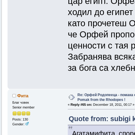
цар египт. Орфе
ходил до египет 
като прочетеш 
че Орфей пропо
ценности с тая р
Забранява всяк
за бога са хлебн
Re: Орфей Родопееца - помака 
Фита
Pomak from the Rhodopes !
Благ човек
«
Reply #65 on:
December 18, 2011, 00:17 »
Senior member
Quote from: subigi 
Posts: 130
Gender:
Агатамифита, споре