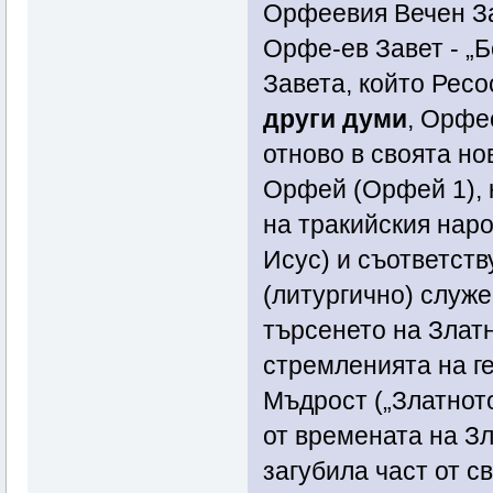
Орфеевия Вечен З
Орфе-ев Завет - „Б
Завета, който Ресо
други думи
, Орфе
отново в своята но
Орфей (Орфей 1), 
на тракийския наро
Исус) и съответст
(литургично) служе
търсенето на Злат
стремленията на г
Мъдрост („Златното
от времената на З
загубила част от с