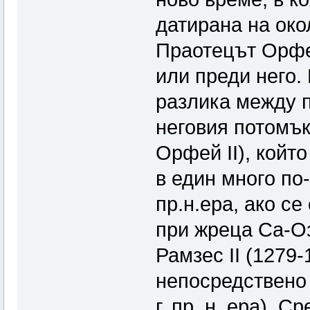
датирана на окол
Праотецът Орфей
или преди него.
разлика между п
неговия потомък
Орфей II), койт
в един много по-
пр.н.ера, ако се
при жреца Са-Оз
Рамзес II (1279-
непосредствено 
г. пр. н. ера). 