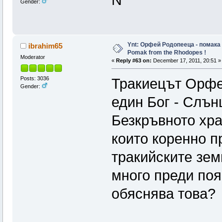
N
Gender:
Ynt: Орфей Родопееца - помака 
ibrahim65
Pomak from the Rhodopes !
Moderator
«
Reply #63 on:
December 17, 2011, 20:51 »
Posts: 3036
Тракиецът Орфей
Gender:
един Бог - Слън
Безкръвното хра
които коренно п
тракийските зем
много преди поя
обяснява това?