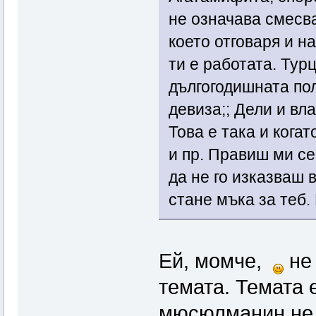
не означава смесв
което отговаря и н
ти е работата. Тур
дългогодишната по
девиза;; Дели и вла
Това е така и когат
и пр. Правиш ми се
да не го изказваш 
стане мъка за теб
Ей, момче,
не 
темата. Темата е
мюсюлманин не в