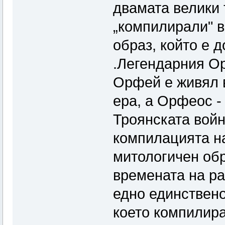
двамата велики 
„компилирали" в
образ, който е 
.Легендарния Ор
Орфей е живял в
ера, а Орфеос -
Троянската война
компилацията на
митологичен обр
времената на ра
едно единствено
което компилира