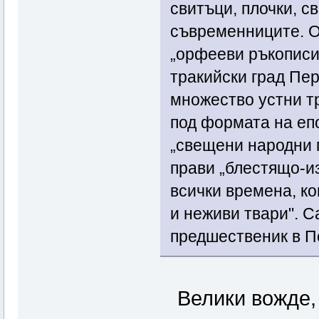
свитъци, плочки, с
съвременниците. О
„орфееви ръкописи
тракийски град Пе
множество устни т
под формата на епо
„свещени народни п
прави „блестящо-из
всички времена, ко
и неживи твари". С
предшественик в П
Велики вожде, 