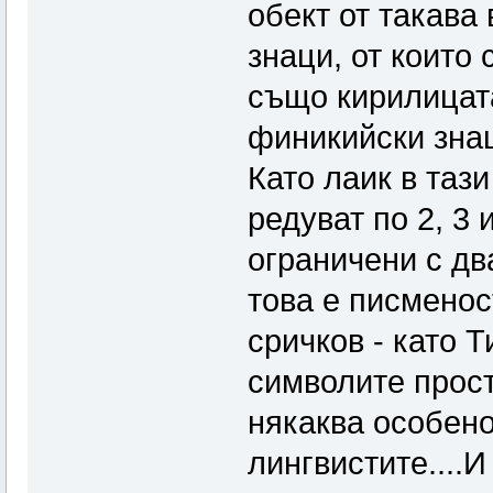
обект от такава
знаци, от които
също кирилицата
финикийски знаци
Като лаик в тази
редуват по 2, 3 
ограничени с дв
това е писменост
сричков - като Т
символите прост
някаква особено
лингвистите....И