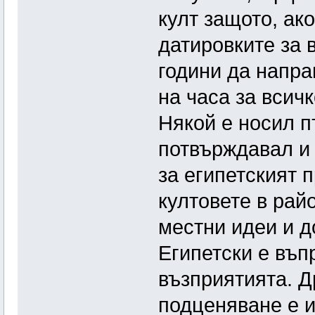
култ защото, ак
датировките за в
години да напра
на часа за всичк
Някой е носил п
потвърждавал и т
за египетският 
култовете в рай
местни идеи и д
Египетски е въп
възприятията. Д
подценяване е и