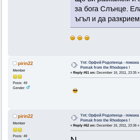
за бога Слънце. Ел
ъгъл и да разкрием
Ynt: Орфей Родопееца - помака 
pirin22
Pomak from the Rhodopes !
Member
«
Reply #61 on:
December 16, 2011, 23:35 »
Posts: 49
Gender:
Ynt: Орфей Родопееца - помака 
pirin22
Pomak from the Rhodopes !
Member
«
Reply #62 on:
December 16, 2011, 23:36 »
Posts: 49