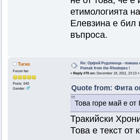
не от това, че е
етимологията на
Елевзина е бил 
въпроса.
Re: Орфей Родопееца - помака 
Turas
Pomak from the Rhodopes !
Forum fan
«
Reply #70 on:
December 18, 2011, 23:13 »
Posts: 640
Quote from: Фита o
Gender:
Това горе май е от 
Тракийски Хрони
Това е текст от 