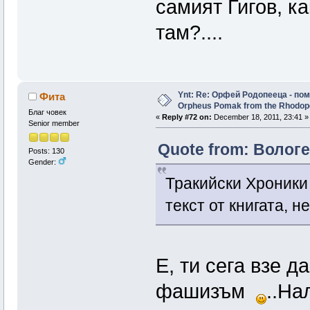
самият Гигов, к
там?....
Ynt: Re: Орфей Родопееца - пом
Фита
Orpheus Pomak from the Rhodop
Благ човек
«
Reply #72 on:
December 18, 2011, 23:41 »
Senior member
Quote from: Вологе
Posts: 130
Gender:
Тракийски Хроники 
текст от книгата, 
Е, ти сега взе д
фашизъм
..На