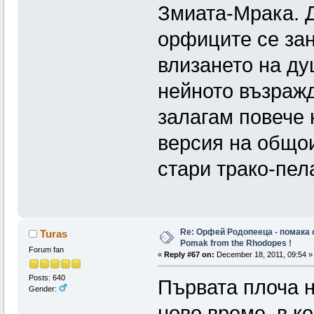
Змиата-Мрака. 
орфиците се зан
влизането на ду
нейното възражд
залагам повече н
версия на общои
стари трако-пел
Re: Орфей Родопееца - помака 
Turas
Pomak from the Rhodopes !
Forum fan
«
Reply #67 on:
December 18, 2011, 09:54 »
Posts: 640
Първата плоча н
Gender:
ново време, в к