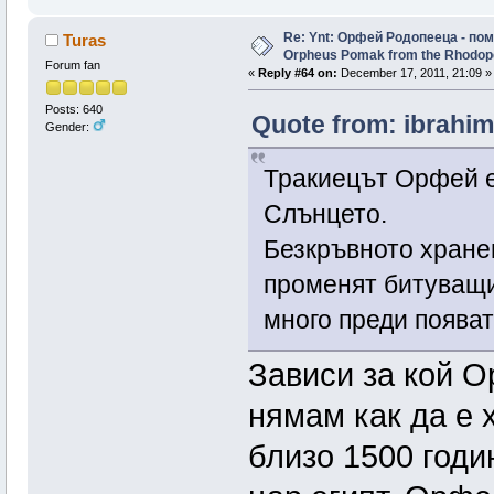
Re: Ynt: Орфей Родопееца - пом
Turas
Orpheus Pomak from the Rhodop
Forum fan
«
Reply #64 on:
December 17, 2011, 21:09 »
Posts: 640
Quote from: ibrahim
Gender:
Тракиецът Орфей е 
Слънцето.
Безкръвното хранен
променят битуващи
много преди появат
Зависи за кой 
нямам как да е 
близо 1500 годи