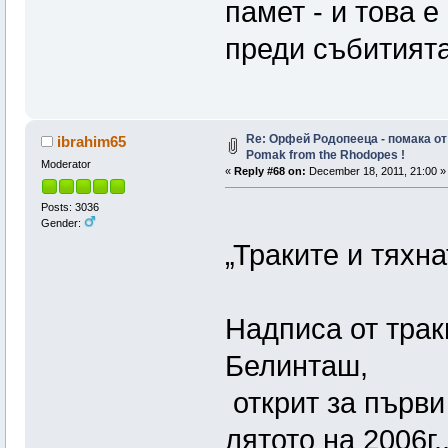
памет - и това 
преди събитията
Re: Орфей Родопееца - помака от
ibrahim65
Pomak from the Rhodopes !
Moderator
«
Reply #68 on:
December 18, 2011, 21:00 »
Posts: 3036
Gender:
„Траките и тяхн
Надписа от трак
Белинташ,
открит за първи 
лятото на 2006г.