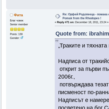
Re: Орфей Родопееца - помака 
Фита
Pomak from the Rhodopes !
Благ човек
«
Reply #71 on:
December 18, 2011, 23:24 »
Senior member
Quote from: ibrahim
Posts: 130
Gender:
„Траките и тяхната
Надписа от тракий
открит за първи пъ
2006г.,
потвърждава тезат
писменост по-ранна
Надписът е намере
посветено на бог С