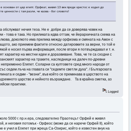
е основан от цар египт. Орфеат, живял 13 век преди христос е ходил до
 ценности с тая разли, че казва - бог словото!
а обслужват нечия теза. Не е добре да се доверява човек на
 - това е така. Но приликата идва оттам, че йерархичната схема на
олкова, доколкото има прилика между орфизма и смяната на Амон с
защото, ако приемем фактите относно датировките за верни, то той е
Някой е носил първа информация, после втори я потвърждавал и т. н.
т характер на местни идеи и доразвиване. Това, че те са сходни с
иранският характер на траките, наследници на далеч по-древни
и непременно Египет. Соларни са култовете сред много народи от
ъс седем лъча на главата си "седемте светли духа". / Българската
ната и седми - "везни", във който се преминава в царството на
одземното царство и нейното възраждане. Та в крайна сметка, аз
гийски практики.
Logged
коло 5000 г. пр.н.ера, следователно Праотецът Орфей е живял
й, и неговия потомък - Орфеос (може да се нарече Орфей II), който
 че е учил в Египет при жреца Са-Озирис, който е известен внук на