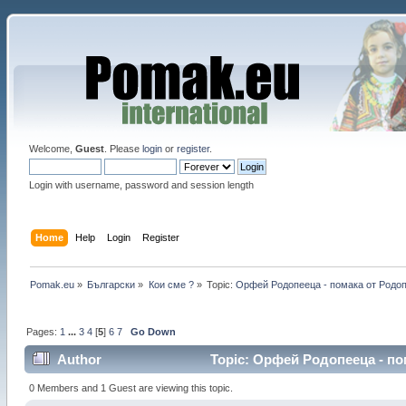
Welcome,
Guest
. Please
login
or
register
.
Login with username, password and session length
Home
Help
Login
Register
Pomak.eu
»
Български
»
Кои сме ?
»
Topic:
Орфей Родопееца - помака от Родопи
Pages:
1
...
3
4
[
5
]
6
7
Go Down
Author
Topic: Орфей Родопееца - пом
0 Members and 1 Guest are viewing this topic.