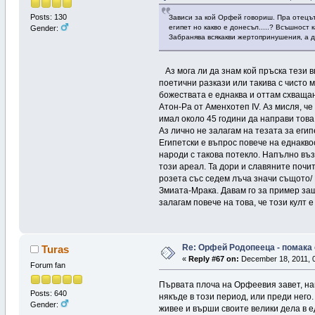
Posts: 130
Зависи за кой Орфей говориш. Пра отецът
египет но какво е донесъл.....? Всъшност
Gender:
Забранява всякакви жертопринушения, а д
Аз мога ли да знам кой пръска тези в
поетични разкази или такива с чисто 
божествата е еднаква и оттам схващан
Атон-Ра от Аменхотеп IV. Аз мисля, ч
имал около 45 години да направи това.
Аз лично не залагам на тезата за егип
Египетски е въпрос повече на еднакво
народи с такова потекло. Напълно въз
този ареал. Та дори и славяните почи
розета със седем лъча значи същото/ 
Змиата-Мрака. Давам го за пример за
залагам повече на това, че този култ 
Re: Орфей Родопееца - помака 
Turas
«
Reply #67 on:
December 18, 2011, 0
Forum fan
Първата плоча на Орфеевия завет, нам
Posts: 640
някъде в този период, или преди него
Gender:
живее и върши своите велики дела в ед