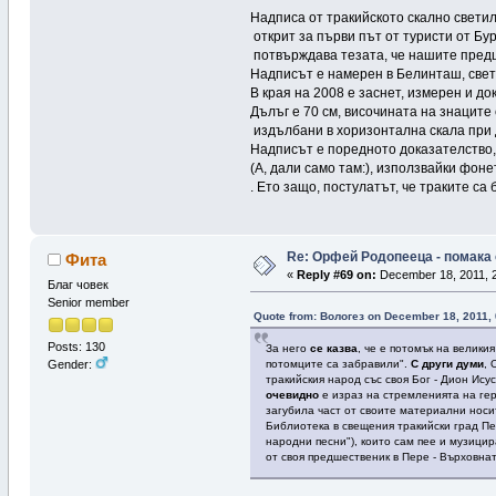
Надписа от тракийското скално свет
открит за първи път от туристи от Бур
потвърждава тезата, че нашите предц
Надписът е намерен в Белинташ, свет
В края на 2008 е заснет, измерен и д
Дълъг е 70 см, височината на знаците 
издълбани в хоризонтална скала при д
Надписът е поредното доказателство, 
(А, дали само там:), използвайки фон
. Ето защо, постулатът, че траките са 
Re: Орфей Родопееца - помака 
Фита
«
Reply #69 on:
December 18, 2011, 2
Благ човек
Senior member
Quote from: Вологез on December 18, 2011,
Posts: 130
За него
се казва
, че е потомък на велик
потомците са забравили".
С други думи
, 
Gender:
тракийския народ със своя Бог - Дион Ис
очевидно
е израз на стремленията на гер
загубила част от своите материални носи
Библиотека в свещения тракийски град Пе
народни песни"), които сам пее и музицир
от своя предшественик в Пере - Върховна