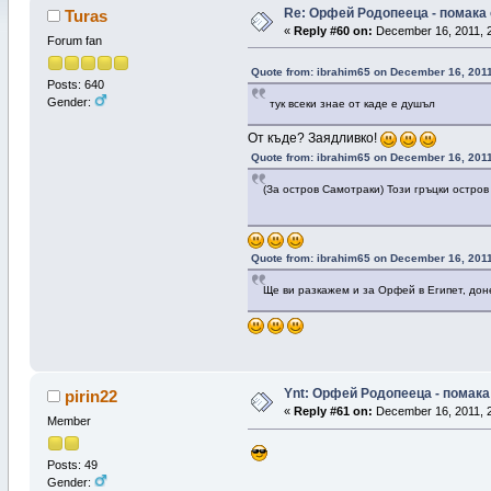
Re: Орфей Родопееца - помака 
Turas
«
Reply #60 on:
December 16, 2011, 2
Forum fan
Quote from: ibrahim65 on December 16, 2011
Posts: 640
Gender:
тук всеки знае от каде е душъл
От къде? Заядливко!
Quote from: ibrahim65 on December 16, 2011
(За остров Самотраки) Този гръцки остров
Quote from: ibrahim65 on December 16, 2011
Ще ви разкажем и за Орфей в Египет, дон
Ynt: Орфей Родопееца - помака 
pirin22
«
Reply #61 on:
December 16, 2011, 2
Member
Posts: 49
Gender: