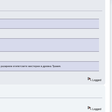
 разкрием египетските мистерии в древна Тракия.
Logged
Logged