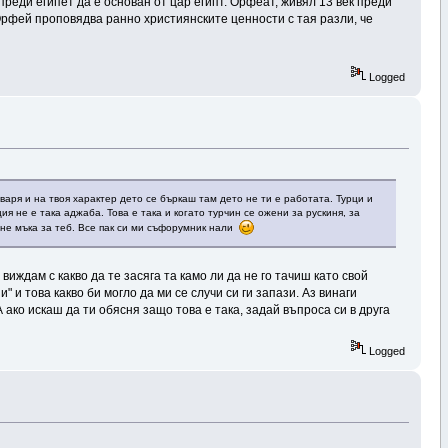
реди египет да е основан от цар египт. Орфеат, живял 13 век преди
Орфей проповядва ранно християнските ценности с тая разли, че
Logged
аря и на твоя характер дето се бъркаш там дето не ти е работата. Турци и
 не е така аджаба. Това е така и когато турчин се ожени за рускиня, за
ане мъка за теб. Все пак си ми съфорумник нали
иждам с какво да те засяга та камо ли да не го тачиш като свой
и" и това какво би могло да ми се случи си ги запази. Аз винаги
А ако искаш да ти обясня защо това е така, задай въпроса си в друга
Logged