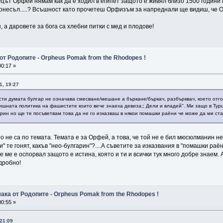
цът Орфей нямам как да е ходил в египет защото е живял близо 1500 години п
 донесъл.....? Всъшност като прочетеш Орфизъм за напреднали ще видиш, че 
а даровете за бога са хлебни питки с мед и плодове!
от Родопите - Orpheus Pomak from the Rhodopes !
0:17 »
1, 19:27
сти думата булгар не означава смесване/мешане а бъркане/бъркач, разбърквач, което отгов
ната политика на фашистите които вече знаеха девиза;; Дели и владей''. Ми защо в Турция
арин но ще те посъветвам това да не го изказваш в някои помашки раёни че може да ми ст
 не са по темата. Темата е за Орфей, а това, че той не е бил мюсюлманин не в
и" те гонят, какъв "нео-булгарин"?....А съветите за изказвания в "помашки раён
не ме е оспорвал защото е истина, която и ти и всички тук много добре знаем. 
дробно!
ака от Родопите - Orpheus Pomak from the Rhodopes !
0:55 »
 21:09