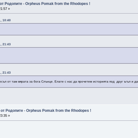
от Родопите - Orpheus Pomak from the Rhodopes !
1:57 »
, 10:40
, 21:43
, 21:43
есъл от там вярата за бога Слънце. Елате с нас да прочетем историята под друг ъгъл и да
от Родопите - Orpheus Pomak from the Rhodopes !
3:35 »