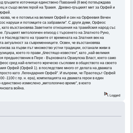
Сред гръцките източници единствено Павзаний (II век) потвърждава
ец и също велик герой на Тракия. Древно-гръцкият мит за Орфей и
Орфей.
е казва, че е потомък на великия Орфей и син на Орфеевия Вечен
Ресос наруши и потомците са забравили". С други думи, Орфеос
), като възстановява Заветните отношения на тракийския народ със
ие. Гръцкият митологичен епизод с търсенето на Златното Руно,
о е Наследството на траките от времената на Златния век на
ята актуалност за съвременниците. Освен, че възстановява
писва за първи път множество устни традиции, останали живи в
узицира, което го прави „блестящо-известен", като „най-великия
воя предшественик в Пере - Върховната Оракулска Власт, което само
рфеос сред най-елитното жреческо съсловие в обществото на своето
кия Орфей (Орфей 1). в последствие много от делата на двамата
и просто като .Легендарния Орфей". И въпреки, че Праотецът Орфей
0 -1100 г. пр. н. ера), компилацията на двамата герои в един
о единствено измислено „митологично време", в което
янската война.
Logged