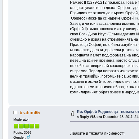
Рамзес II (1279-1212 пр.н.ера). Това 
съществуването на двама Орфея - дре
Евридика се отнася до първия Орфей, 
Орфеос (може да сс нарече Орфей II).
Завет, и че гой възстановява именно 
(Орфей II) възстановява и актуализи
своя Бог - Дион Исус (Слънцедатния И
очевидно е израз на стремленията на 
Праотеца Орфей, но е била загубила ч
множество древни „орфееви ръкописи"
народната памет под формата на еподи
певец на всички времена, когото слуш
по себе си говори най-красноречиво 
съвремие Поради неговата изключител
велики тракийци, потомците са „комп
е живял в около 5-то хилядолетие пр. 
единствен митологичен образ, е налож
компилираният образ живее в народнат
Re: Орфей Родопееца - помака от
ibrahim65
«
Reply #68 on:
December 18, 2011, 21:
Moderator
Posts: 3036
„Траките и тяхната писменост”.
Gender: