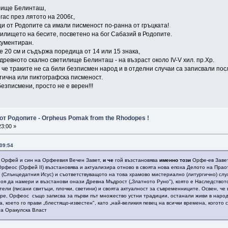
илище Белинташ,
гас през лятото на 2006г.,
и от Родопите са имали писменост по-ранна от гръцката!
илището на бесите, посветено на бог Сабазий в Родопите.
окументиран.
е 20 см и съдържа поредица от 14 или 15 знака,
ревното скално светилище Белинташ - на възраст около IV-V хил. пр.Хр.
че траките не са били безписмен народ и в отделни случаи са записвали пос
етична или пиктографска писменост.
безписмени, просто не е верен!!!
от Родопите - Orpheus Pomak from the Rhodopes !
3:00 »
 09:54
ия Орфей и син на Орфеевия Вечен Завет,
и че
гой възстановява
именно този
Орфе-ев Завет
Орфеос (Орфей II) възстановява и актуализира отново в своята нова епоха Делото на Пра
ус (Слънцедатния Исус) и съответствуващото на това храмово мистериално (литургично) сл
оя да намери и възстанови онази Древна Мъдрост („Златното Руно"), която е Наследствот
тели (писани свитъци, плочки, светини) и своята актуалност за съвременниците. Освен, ч
ре, Орфеос също записва за първи път множество устни традиции, останали живи в народ
а, което го прави „блестящо-известен", като „най-великия певец на всички времена, когото
та Оракулска Власт