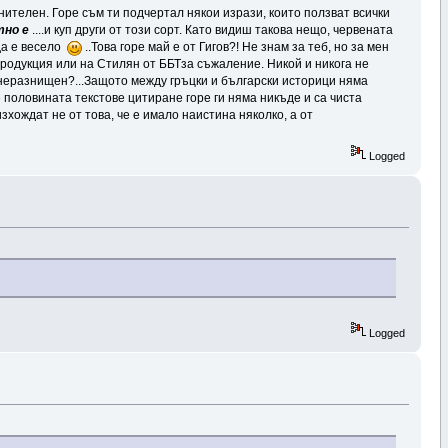
ителен. Горе съм ти подчертал някои изрази, които ползват всички
тно е
....и куп други от този сорт. Като видиш такова нещо, червената
 да е весело
..Това горе май е от Гигов?! Не знам за теб, но за мен
продукция или на Стилян от ББТза съжаление. Никой и никога не
 неразнищен?...Защото между гръцки и български историци няма
 половината текстове цитиране горе ги няма никъде и са чиста
хождат не от това, че е имало наистина няколко, а от
Logged
Logged