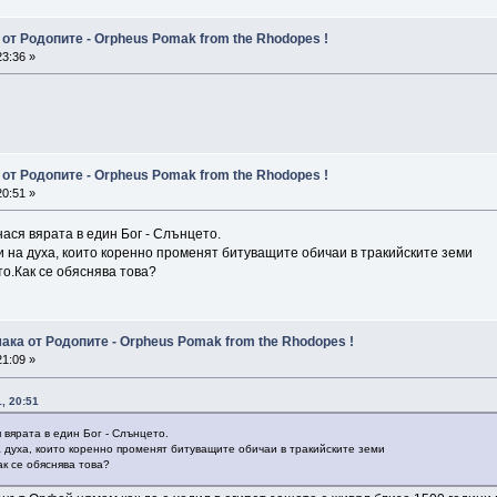
от Родопите - Orpheus Pomak from the Rhodopes !
3:36 »
от Родопите - Orpheus Pomak from the Rhodopes !
0:51 »
ася вярата в един Бог - Слънцето.
и на духа, които коренно променят битуващите обичаи в тракийските земи
о.Как се обяснява това?
ака от Родопите - Orpheus Pomak from the Rhodopes !
1:09 »
, 20:51
 вярата в един Бог - Слънцето.
 духа, които коренно променят битуващите обичаи в тракийските земи
ак се обяснява това?