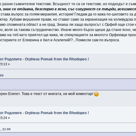
разни съмнителни текстове. Всъщност те са си текстове, но подходът е съмн
о, знае се отдавна, безспорно е ясно, със сигурност се твърди, всеизвес
е става въпрос за голям мераклия, историк! Гледам да го кажа по-шеговито за
ктер. Хубави внушения прави, но стават само за екранизация на холивудска 
 само спомената област а не град. Знаеш ли защо въпросът с Орфей още стои
, воля за такова сътрудничество. Иначе много бързо щеше да стане ясно, че
амо на теб като приятел ще кажа, че спекулациите за многото Орфеевци произ
стериите от Елевзина е бил и Асклепий!?...Помисли сам по въпроса.
от Родопите - Orpheus Pomak from the Rhodopes !
3:13 »
:00
ерен Египет. Това е текст от книгата, не мой коментар!
от Родопите - Orpheus Pomak from the Rhodopes !
3:24 »
, 21:00