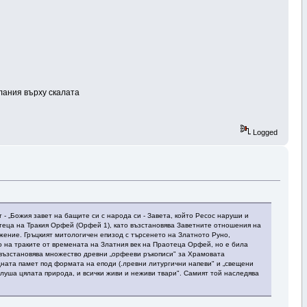
лания върху скалата
Logged
 - „Божия завет на бащите си с народа си - Завета, който Ресос наруши и
отеца на Тракия Орфей (Орфей 1), като възстановява Заветните отношения на
ужение. Гръцкият митологичен епизод с търсенето на Златното Руно,
о на траките от времената на Златния век на Праотеца Орфей, но е била
е възстановява множество древни „орфееви ръкописи" за Храмовата
ната памет под формата на еподи (.лревни литургични напеви" и „свещени
 слуша цялата природа, и всички живи и неживи твари". Самият той наследява