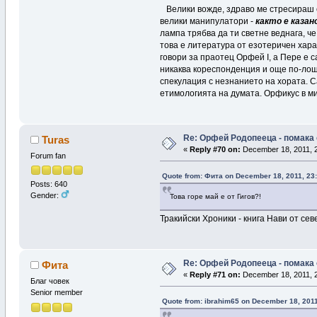
Велики вожде, здраво ме стресираш с 
велики манипулатори -
както е казан
лампа трябва да ти светне веднага, ч
това е литература от езотеричен хара
говори за праотец Орфей I, а Пере е
никаква кореспонденция и още по-лошо
спекулация с незнанието на хората. С
етимологията на думата. Орфикус в ми
Re: Орфей Родопееца - помака 
Turas
«
Reply #70 on:
December 18, 2011, 2
Forum fan
Quote from: Фита on December 18, 2011, 23
Posts: 640
Gender:
Това горе май е от Гигов?!
Тракийски Хроники - книга Нави от сев
Re: Орфей Родопееца - помака 
Фита
«
Reply #71 on:
December 18, 2011, 2
Благ човек
Senior member
Quote from: ibrahim65 on December 18, 2011