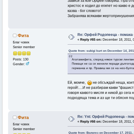
Зависи за кой Орфей говориш. Пра оте
христос е ходил до египет но какво е
казва - бог словото!
Забранява всякакви жертопринушения, 
Re: Орфей Родопееца - помака 
Фита
«
Reply #65 on:
December 18, 2011, 0
Благ човек
Senior member
Quote from: subigi kurt on December 14, 201
Posts: 130
Агатамифита, според някои турски лингви
Помаци не са се женили поради дългогодиш
Gender:
германка и пр. Правиш ми се на нео-булг
Ей, момче,
не обсъждай неща, които
герой!.....И не разбирам какви "фашист
говоря каквото мисля и никой до сега 
подходяща тема и аз ще ти обясня по
Re: Ynt: Орфей Родопееца - пом
Фита
«
Reply #66 on:
December 18, 2011, 0
Благ човек
Senior member
Quote from: Вологез on December 17, 2011,