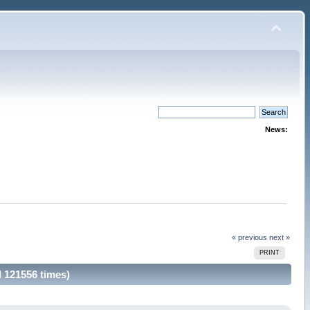
News:
« previous
next »
PRINT
121556 times)