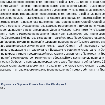
е периодът, непосредствено след Троянската война (1260-1240 г. пр. н. ера). 
вният Орфей - великият праотец на Тракия, и по-късният Орфей - също траки
а митът за Язон, Орфей, аргонавтите и Златното Руно, се отнася до втория 
 живее и твори в периода не-посредствено след Троянската война . За него с
този Орфе-ев Завет - „Божия завет на бащите си с народа си - Завета, който 
ра отново в своята нова епоха Делото на Праотеца на Тракия Орфей (Орфей 1
сус) и съответствуващото на това храмово мистериално (литургично) служен
героя да намери и възстанови онази Древна Мъдрост („Златното Руно"), коят
аст от своите материални носители (писани свитъци, плочки, светини) и сво
 за Храмовата Библиотека в свещения тракийски град Пере, Орфеос също за
 (.лревни литургични напеви" и „свещени народни песни"), които сам пее и м
а цялата природа, и всички живи и неживи твари". Самият той наследява от с
за нивото на духовно-интелектуално и йерархично-социално израстване на О
но широка и много-профилна дейност, както и съименност с Праотеца на Тра
илирали" в един единствен митологичен образ, който е достигнал до наши дн
н. ера, а Орфеос - в периода непосредствено след Троянската война (около 120
ила и компилация на времената на различните епохи, в които живеят - в едн
а памет - и това е времето малко (едно поколение!) преди събитията на Тро
 Родопите - Orpheus Pomak from the Rhodopes !
00 »