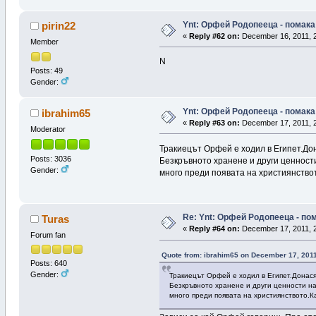
Ynt: Орфей Родопееца - помака 
pirin22
«
Reply #62 on:
December 16, 2011, 2
Member
N
Posts: 49
Gender:
Ynt: Орфей Родопееца - помака 
ibrahim65
«
Reply #63 on:
December 17, 2011, 2
Moderator
Тракиецът Орфей е ходил в Египет.Дон
Posts: 3036
Безкръвното хранене и други ценност
Gender:
много преди появата на християнствот
Re: Ynt: Орфей Родопееца - пом
Turas
«
Reply #64 on:
December 17, 2011, 2
Forum fan
Quote from: ibrahim65 on December 17, 2011
Posts: 640
Gender:
Тракиецът Орфей е ходил в Египет.Донася
Безкръвното хранене и други ценности на
много преди появата на християнството.К