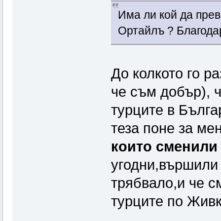
Има ли кой да прев
Ортайлъ ? Благода
До колкото го р
че съм добър), 
турците в Бълга
теза поне за ме
които сменили 
угодни,вършили 
трябвало,и че с
турците по Живк