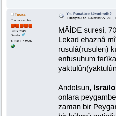
Ynt: Pomakların kökeni nedir ?
Тоска
«
Reply #12 on:
November 27, 2011, 1
Charter member
MÂİDE suresi, 70. 
Posts: 2349
Gender:
Lekad ehaznâ mîs
% 100 + POMAK
rusulâ(rusulen) 
enfusuhum ferîka
yaktulûn(yaktulûn
Andolsun,
İsrail
onlara peygamber
zaman bir Peygam