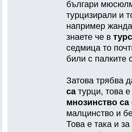
българи мюсюлма
турцизирали и т
например жанда
знаете че в
турс
седмица то почт
били с палките с
Затова трябва д
са
турци, това е
мнозинство са 
малцинство и бе
Това е така и з