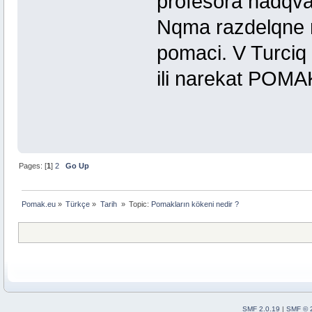
profesora nadqva
Nqma razdelqne n
pomaci. V Turciq 
ili narekat POMA
Pages: [
1
]
2
Go Up
Pomak.eu
»
Türkçe
»
Tarih 
»
Topic:
Pomakların kökeni nedir ? 
SMF 2.0.19
|
SMF © 