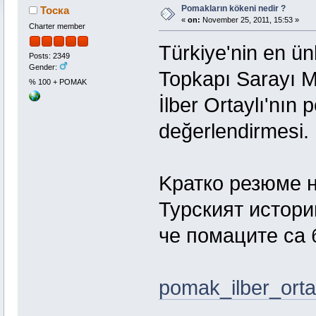
Pomakların kökeni nedir ?
Тоска
«
on:
November 25, 2011, 15:53 »
Charter member
Türkiye'nin en ünl
Posts: 2349
Gender:
Topkapı Sarayı M
% 100 + POMAK
İlber Ortaylı'nın
değerlendirmesi.
Kратко резюме н
Турският истори
че помаците са 
pomak_ilber_orta