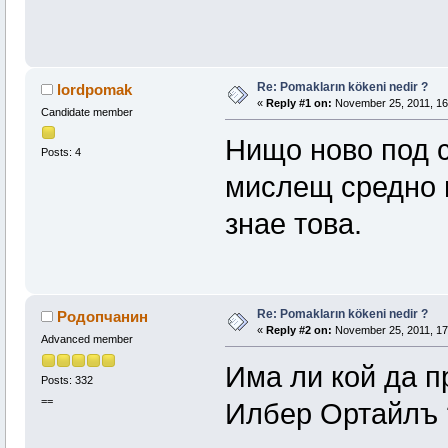
Re: Pomakların kökeni nedir ?
lordpomak
«
Reply #1 on:
November 25, 2011, 16
Candidate member
Нищо ново под 
Posts: 4
мислещ средно и
знае това.
Re: Pomakların kökeni nedir ?
Родопчанин
«
Reply #2 on:
November 25, 2011, 17
Advanced member
Има ли кой да п
Posts: 332
==
Илбер Ортайлъ 