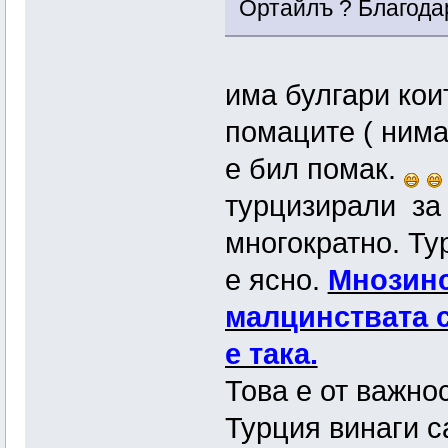
Ортайлъ ? Благода
има булгари кои
помаците ( ним
е бил помак.
турцизирали за 
многократно. Ту
е ясно.
Мнозинс
малцинствата с
е така.
Това е от важно
Турция винаги с