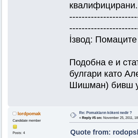
квалифицирани.
----------------------
----------------------
İзвод: Помаците
Подобна е и ста
булгари като А
Шишман) бивш у
Re: Pomakların kökeni nedir ?
lordpomak
«
Reply #5 on:
November 25, 2011, 18
Candidate member
Quote from: rodopsk
Posts: 4