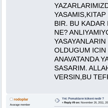
YAZARLARIMIZD
YASAMIS,KITAP 
BIR. BU KADAR 
NE? ANLIYAMI
YASAYANLARIN
OLDUGUM ICIN
ANAVATANDA YA
SASARIM. ALLA
VERSIN,BU TEF
Ynt: Pomakların kökeni nedir ?
rodoplar
«
Reply #9 on:
November 26, 2011, 20
Avarage member