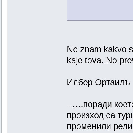
Ne znam kakvo sa 
kaje tova. No pre
Илбер Ортаилъ
- ….поради коет
произход са турц
променили рели