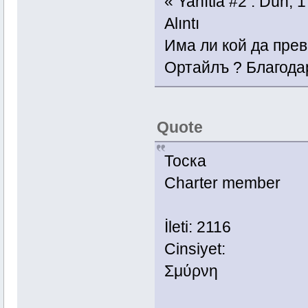
« Yanıtla #2 : Dün, 
Alıntı
Има ли кой да прев
Ортайлъ ? Благода
Quote
Тоска
Charter member
İleti: 2116
Cinsiyet:
Σμύρνη