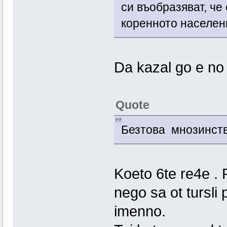
си въобразяват, че 
коренното населени
Da kazal go e no 
Quote
Безтова мнозинств
Koeto 6te re4e .
nego sa ot tursli
imenno.