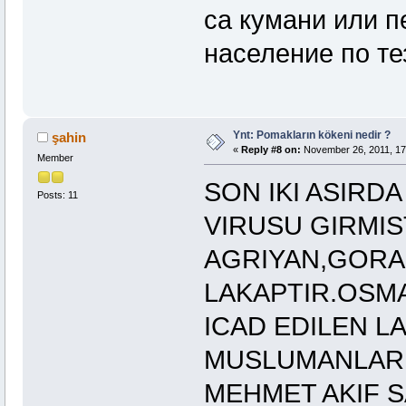
са кумани или п
население по тез
Ynt: Pomakların kökeni nedir ?
şahin
«
Reply #8 on:
November 26, 2011, 17
Member
SON IKI ASIRD
Posts: 11
VIRUSU GIRMIS
AGRIYAN,GORA
LAKAPTIR.OSMA
ICAD EDILEN L
MUSLUMANLAR 
MEHMET AKIF S