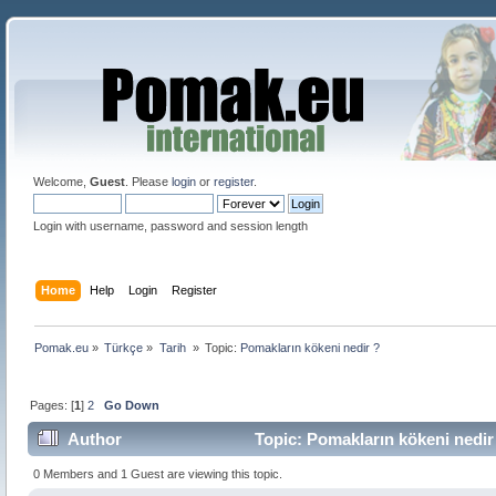
Welcome,
Guest
. Please
login
or
register
.
Login with username, password and session length
Home
Help
Login
Register
Pomak.eu
»
Türkçe
»
Tarih 
»
Topic:
Pomakların kökeni nedir ? 
Pages: [
1
]
2
Go Down
Author
Topic: Pomakların kökeni nedir
0 Members and 1 Guest are viewing this topic.