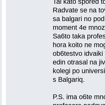
Tai kato spored tq
Radvate se na to
sa balgari no po
moment 4e mnozins
Sa6to taka profes
hora koito ne mog
ob6testvo idvaiki
edin otrasal na j
kolegi po universi
s Balgariq.
P.S. ima o6te mn