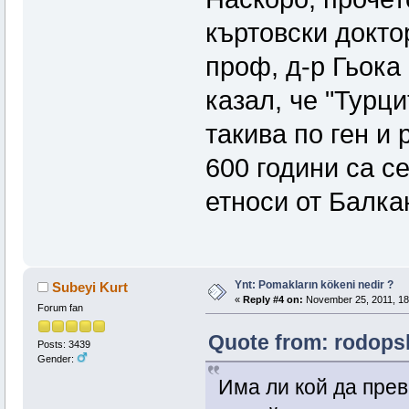
къртовски докто
проф, д-р Гьока
казал, че "Турци
такива по ген и 
600 години са с
етноси от Балка
Ynt: Pomakların kökeni nedir ?
Subeyi Kurt
«
Reply #4 on:
November 25, 2011, 18
Forum fan
Quote from: rodopsk
Posts: 3439
Gender:
Има ли кой да прев