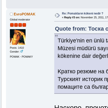
Re: Pomakların kökeni nedir ?
EvroPOMAK
«
Reply #3 on:
November 25, 2011, 17
Global moderator
Quote from: Тоска 
Türkiye'nin en ünlü t
Müzesi müdürü sayın
Posts: 1410
Gender:
kökenine dair değer
POMAK - POMAKY
Kратко резюме на б
Турският историк п
помаците са българ
Наскоро, проче