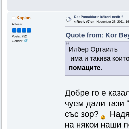
Re: Pomakların kökeni nedir ?
Kaplan
«
Reply #7 on:
November 26, 2011, 16
Adviser
Quote from: Kor Be
Posts: 752
Gender:
Илбер Ортаилъ
има и такива които
помаците
.
Добре го е каза
чуем дали тази 
със зор?
Надяв
на някои наши п