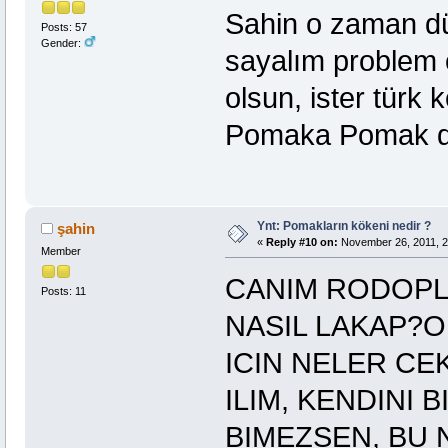
Sahin o zaman dü
Posts: 57
Gender:
sayalım problem o
olsun, ister türk
Pomaka Pomak d
Ynt: Pomakların kökeni nedir ?
şahin
«
Reply #10 on:
November 26, 2011, 2
Member
CANIM RODOPL
Posts: 11
NASIL LAKAP?O
ICIN NELER CEK
ILIM, KENDINI 
BIMEZSEN, BU 