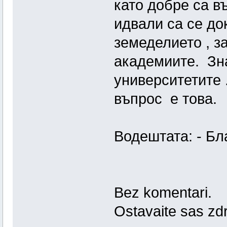
като добре са в
идвали са се до
земеделието , з
академиите. Зна
университетите 
въпрос е това.
Водештата: - Бл
Bez komentari.
Ostavaite sas zd