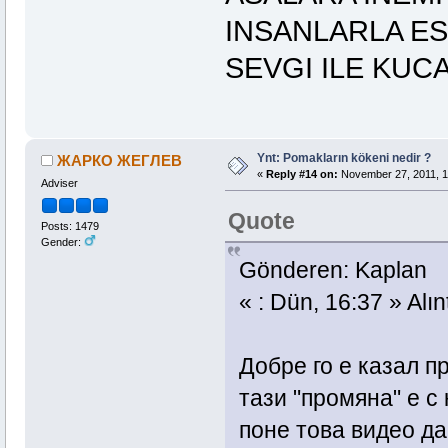
INSANLARLA ES
SEVGI ILE KUC
Ynt: Pomakların kökeni nedir ?
ЖАРКО ЖЕГЛЕВ
«
Reply #14 on:
November 27, 2011, 1
Adviser
Quote
Posts: 1479
Gender:
Gönderen: Kaplan
« : Dün, 16:37 » Alın
Добре го е казал п
тази "промяна" е 
поне това видео да