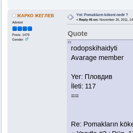
Ynt: Pomakların kökeni nedir ?
ЖАРКО ЖЕГЛЕВ
«
Reply #6 on:
November 26, 2011, 14
Adviser
Quote
Posts: 1479
Gender:
rodopskihaidyti
Avarage member
Yer: Пловдив
İleti: 117
==
Re: Pomakların köke