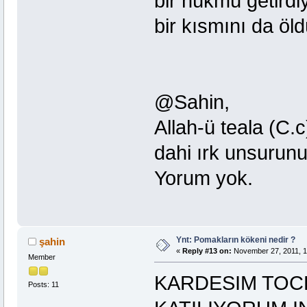
bir hükmü getirdiy
bir kısmını da öld
@Sahin,
Allah-ü teala (C.
dahi ırk unsurunu 
Yorum yok.
Ynt: Pomakların kökeni nedir ?
şahin
«
Reply #13 on:
November 27, 2011, 1
Member
KARDESIM TOCK
Posts: 11