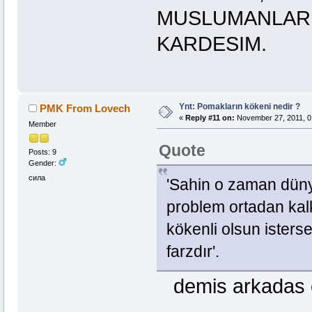
MUSLUMANLAR 
KARDESIM.
Ynt: Pomakların kökeni nedir ?
PMK From Lovech
«
Reply #11 on:
November 27, 2011, 0
Member
Quote
Posts: 9
Gender:
сила
'Sahin o zaman düny
problem ortadan kalks
kökenli olsun iste
farzdır'.
demis arkadas 