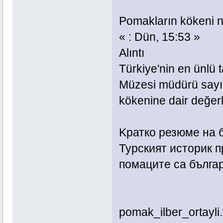
Pomakların kökeni n
« : Dün, 15:53 »
Alıntı
Türkiye'nin en ünlü t
Müzesi müdürü sayın
kökenine dair değer
Kратко резюме на б
Турският историк п
помаците са българ
pomak_ilber_ortayl