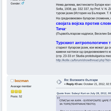
Gender:
Нема дилема, вистинските Бугари кои буг
Sofia, 1938, pp. 332 337, by Prof. V. N
турски јазик (История на България. Т. II.
На средновековен бугарски споменик, н
својата војска против слов
Тича
"
(Първобългарски надписи, Веселин Беш
Турскиот антропологичен т
стариот бугарски јазик, кои можат да 
камени натписи од средновековието ко
(стр. 23-33 от Studia protobulgarica 
http://kotle.ca/forum/showthread.php?t
Re: Волжките българи
bozman
«
Reply #3 on:
October 21, 2012, 02:
Avarage member
Quote from: Subeyi Kurt on July 28, 2012, 00
Posts: 52
СПИСЪК НА КАРА - БУЛГАРСКИТЕ ЦАРЕ 
ЗА ТОРЕ(ТЕНГРИАНСТВОТО)