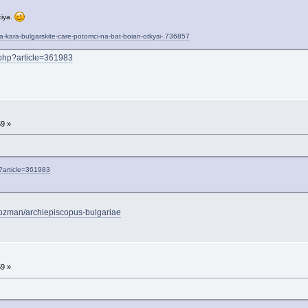
ciya.
-na-kara-bulgarskite-care-potomci-na-bat-boian-otkysi-.736857
e.php?article=361983
59 »
p?article=361983
iabozman/archiepiscopus-bulgariae
59 »