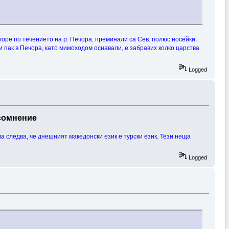
 горе по течението на р. Печора, преминали са Сев. полюс носейки
и пак в Печора, като мимоходом оснавали, е забравих колко царства
Logged
 сомнение
а следва, че днешният македонски език е турски език. Тези неща
Logged