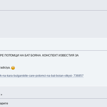
АРЕ ПОТОМЦИ НА БАТ БОЯНА. КОНСПЕКТ ИЗВЕСТИЯ ЗА
radiciya.
isyk-na-kara-bulgarskite-care-potomci-na-bat-boian-otkysi-.736857
 »
гарите