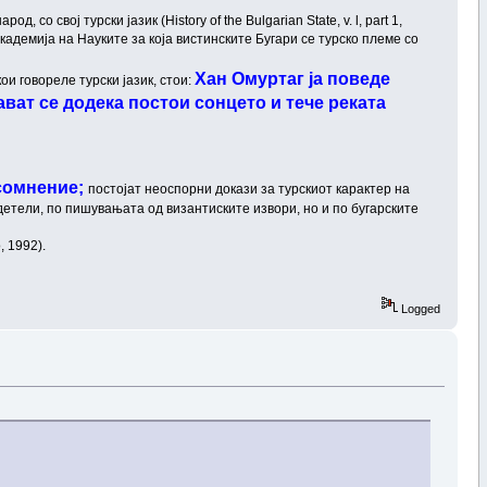
о свој турски јазик (History of the Bulgarian State, v. l, part 1,
а Академија на Науките за која вистинските Бугари се турско племе со
Хан Омуртаг ја поведе
ои говореле турски јазик, стои:
ават се додека постои сонцето и тече реката
 сомнение;
постојат неоспорни докази за турскиот карактер на
адетели, по пишувањата од византиските извори, но и по бугарските
, 1992).
Logged