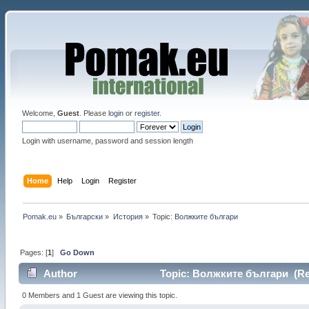
Welcome,
Guest
. Please
login
or
register
.
Login with username, password and session length
Home
Help
Login
Register
Pomak.eu
»
Български
»
История
»
Topic:
Волжките българи
Pages: [
1
]
Go Down
Author
Topic: Волжките българи (Rea
0 Members and 1 Guest are viewing this topic.