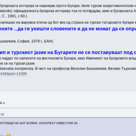
арската историја ги нарекува прото-Бугари, биле турски азијатомонголски народ, с
. Zlatarski); официјалната бугарска историја тоа го потврдува, како и Бугарскат
 С., 1981, с.60.).
апишан на варовна плоча од 9от век од страна на турско-татарските бугари к
ените ...да ги уништи словените и да не можат да се опр
евлиев, София, 1979 г., БАН).
ип и турскиот јазик на Бугарите не се поставуваат под
се најдат по написите на вистинските Бугари, како Именикот на бугарските вл
и се на турски јазик
mediaevalia europensia. В чест на професор Веселин Бешевлиев. Велико Търново
id=446&pid=14396
36 »
:11
ПОТОМЦИ НА БАТ БОЯНА. КОНСПЕКТ ИЗВЕСТИЯ ЗА