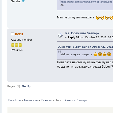
Gender:
http://paper.standartnews.com/bg/article.ph
бб
Май че си му ял попарата
Re: Волжките българи
neru
«
Reply #8 on:
October 22, 2012, 18:
Avarage member
Quote from: Subeyi Kurt on October 22, 2012
Posts: 56
Май че си му ял попарата
Попарата не съм му ял,но съм му чел 
Аз да те питам,какво означава Subeyi?
Pages: [
1
]
Go Up
Pomak.eu
»
Български
»
История
»
Topic:
Волжките българи