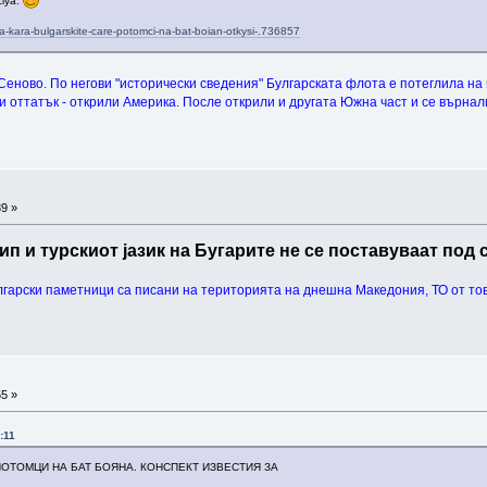
ciya.
-na-kara-bulgarskite-care-potomci-na-bat-boian-otkysi-.736857
т Сеново. По негови "исторически сведения" Булгарската флота е потеглила на
ли оттатък - открили Америка. После открили и другата Южна част и се върнал
39 »
ип и турскиот јазик на Бугарите не се поставуваат под
лгарски паметници са писани на територията на днешна Македония, ТО от тов
55 »
:11
ПОТОМЦИ НА БАТ БОЯНА. КОНСПЕКТ ИЗВЕСТИЯ ЗА