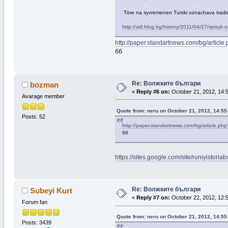
Töre na syvremenen Turski oznachava tradi
http://atil.blog.bg/history/2011/04/27/spisyk
http://paper.standartnews.com/bg/articl
бб
Re: Волжките българи
bozman
«
Reply #6 on:
October 21, 2012, 14:
Avarage member
Quote from: neru on October 21, 2012, 14:55
Posts: 52
http://paper.standartnews.com/bg/article.ph
бб
https://sites.google.com/site/runiyistor
Re: Волжките българи
Subeyi Kurt
«
Reply #7 on:
October 22, 2012, 12:
Forum fan
Quote from: neru on October 21, 2012, 14:55
Posts: 3439