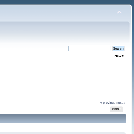
News:
« previous
next »
PRINT