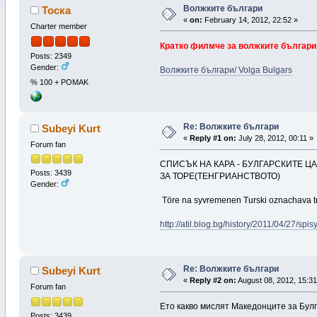
Волжките българи
Тоска
«
on:
February 14, 2012, 22:52 »
Charter member
Кратко филмче за волжките българи
Posts: 2349
Gender:
Волжките българи/ Volga Bulgars
% 100 + POMAK
Re: Волжките българи
Subeyi Kurt
«
Reply #1 on:
July 28, 2012, 00:11 »
Forum fan
СПИСЪК НА КАРА - БУЛГАРСКИТЕ Ц
Posts: 3439
ЗА ТОРЕ(ТЕНГРИАНСТВОТО)
Gender:
Töre na syvremenen Turski oznachava t
http://atil.blog.bg/history/2011/04/27/sp
Re: Волжките българи
Subeyi Kurt
«
Reply #2 on:
August 08, 2012, 15:31
Forum fan
Ето какво мислят Македонците за Бул
Posts: 3439