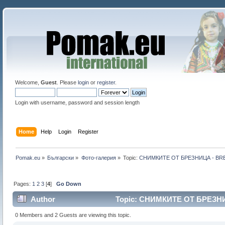
Welcome,
Guest
. Please
login
or
register
.
Login with username, password and session length
Home
Help
Login
Register
Pomak.eu
»
Български
»
Фото-галерия
»
Topic:
СНИМКИТЕ ОТ БРЕЗНИЦА - BR
Pages:
1
2
3
[
4
]
Go Down
Author
Topic: СНИМКИТЕ ОТ БРЕЗНИ
0 Members and 2 Guests are viewing this topic.