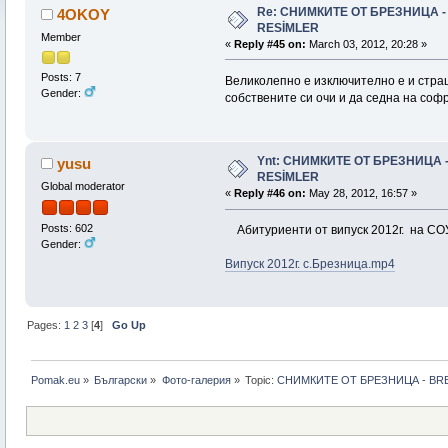
Re: СНИМКИТЕ ОТ БРЕЗНИЦА 
4OKOY
RESİMLER
Member
«
Reply #45 on:
March 03, 2012, 20:28 »
Posts: 7
Великолепно е изключително е и страшн
Gender:
собствените си очи и да седна на соф
Ynt: СНИМКИТЕ ОТ БРЕЗНИЦА 
yusu
RESİMLER
Global moderator
«
Reply #46 on:
May 28, 2012, 16:57 »
Posts: 602
Абитуриенти от випуск 2012г. на СОУ '
Gender:
Випуск 2012г. с.Брезница.mp4
Pages:
1
2
3
[
4
]
Go Up
Pomak.eu
»
Български
»
Фото-галерия
»
Topic:
СНИМКИТЕ ОТ БРЕЗНИЦА - BR