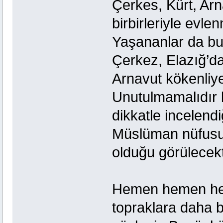
Çerkes, Kürt, Arn
birbirleriyle evle
Yaşananlar da bu
Çerkez, Elazığ’da
Arnavut kökenliy
Unutulmamalıdır ki
dikkatle incelend
Müslüman nüfusunu
olduğu görülecekt
Hemen hemen her 
topraklara daha b