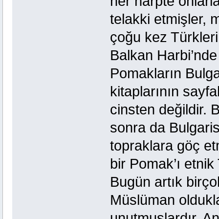
her harpte onlarla
telakki etmişler,
çoğu kez Türkleri
Balkan Harbi’nde 
Pomakların Bulgar
kitaplarının say
cinsten değildir. 
sonra da Bulgari
topraklara göç et
bir Pomak’ı etnik
Bugün artık birç
Müslüman oldukları
unutmuşlardır. An