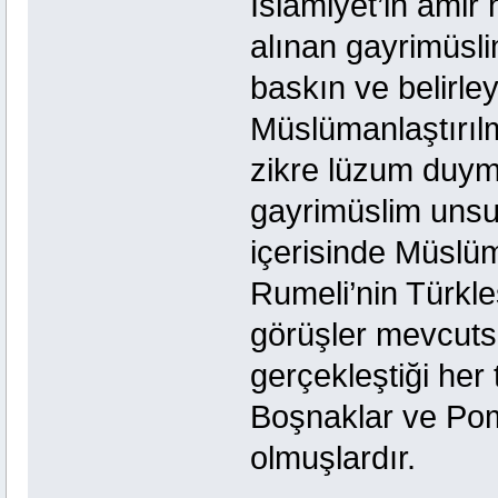
İslamiyet’in amir
alınan gayrimüsl
baskın ve belirley
Müslümanlaştırıl
zikre lüzum duym
gayrimüslim unsur
içerisinde Müslüm
Rumeli’nin Türkleş
görüşler mevcuts
gerçekleştiği her 
Boşnaklar ve Po
olmuşlardır.