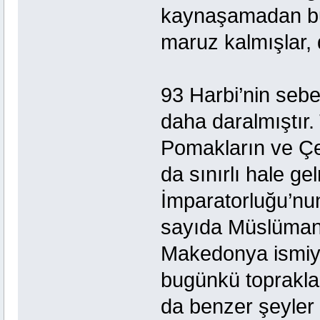
kaynaşamadan bu 
maruz kalmışlar, d
93 Harbi’nin sebe
daha daralmıştır.
Pomakların ve Çe
da sınırlı hale ge
İmparatorluğu’nun
sayıda Müslüman
Makedonya ismiy
bugünkü topraklar
da benzer şeyler