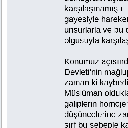
karşılaşmamıştı.
gayesiyle hareket
unsurlarla ve bu
olgusuyla karşıla
Konumuz açısında
Devleti’nin mağlu
zaman ki kaybedi
Müslüman olduklar
galiplerin homoje
düşüncelerine zara
sırf bu sebeple ka