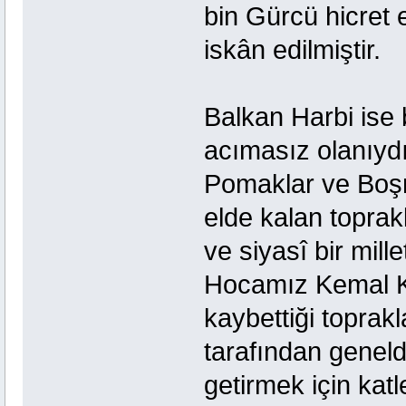
bin Gürcü hicret
iskân edilmiştir.
Balkan Harbi ise
acımasız olanıydı
Pomaklar ve Boşn
elde kalan toprakl
ve siyasî bir mill
Hocamız Kemal Ka
kaybettiği toprak
tarafından genel
getirmek için kat