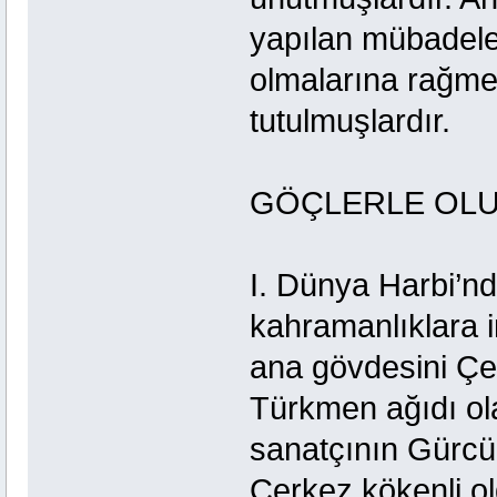
yapılan mübadele
olmalarına rağme
tutulmuşlardır.
GÖÇLERLE OLU
I. Dünya Harbi’n
kahramanlıklara 
ana gövdesini Çerk
Türkmen ağıdı ola
sanatçının Gürcü
Çerkez kökenli o