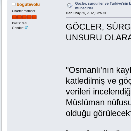
Göçler, sürgünler ve Türkiye’nin 
bogutevolu
muhacirler
Charter member
«
on:
May 30, 2012, 08:50 »
Posts: 999
GÖÇLER, SÜRG
Gender:
UNSURU OLAR
"Osmanlı’nın kayb
katledilmiş ve göç
verileri incelend
Müslüman nüfusunu
olduğu görülecekti