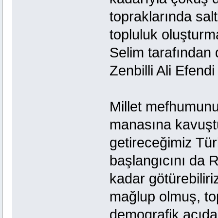
topraklarında sal
topluluk oluştur
Selim tarafından d
Zenbilli Ali Efend
Millet mefhumunun
manasına kavuştuğu
getireceğimiz Tür
başlangıcını da 
kadar götürebilir
mağlup olmuş, to
demografik açıda