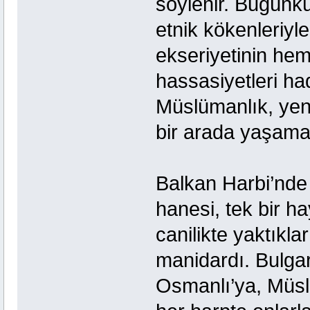
söylenir. Bugünk
etnik kökenleriyle 
ekseriyetinin hem
hassasiyetleri ha
Müslümanlık, ye
bir arada yaşama
Balkan Harbi’nde B
hanesi, tek bir 
canilikte yaktıkla
manidardı. Bulgar
Osmanlı’ya, Müsl