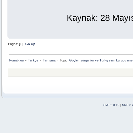
Kaynak: 28 Mayıs 
Pages: [
1
]
Go Up
Pomak.eu
»
Türkçe
»
Tartışma
»
Topic:
Göçler, sürgünler ve Türkiye’nin kurucu uns
SMF 2.0.19
|
SMF © 