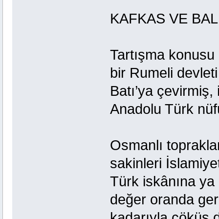
KAFKAS VE BA
Tartışma konusu 
bir Rumeli devlet
Batı’ya çevirmiş, 
Anadolu Türk nüfu
Osmanlı topraklar
sakinleri İslamiye
Türk iskânına ya
değer oranda gerç
kadarıyla çöküş