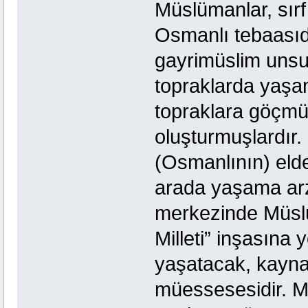
Müslümanlar, sır
Osmanlı tebaasıdı
gayrimüslim unsur
topraklarda yaşam
topraklara göçmüşl
oluşturmuşlardır.
(Osmanlının) elde
arada yaşama arzu
merkezinde Müslü
Milleti” inşasına 
yaşatacak, kayna
müessesesidir. 