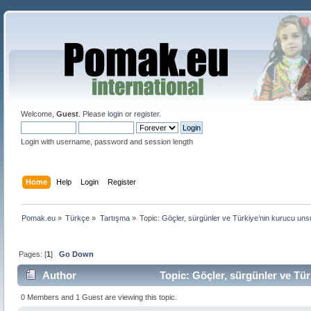
Welcome,
Guest
. Please
login
or
register
.
Login with username, password and session length
Home
Help
Login
Register
Pomak.eu
»
Türkçe
»
Tartışma
»
Topic:
Göçler, sürgünler ve Türkiye’nin kurucu uns
Pages: [
1
]
Go Down
Author
Topic: Göçler, sürgünler ve Tü
0 Members and 1 Guest are viewing this topic.