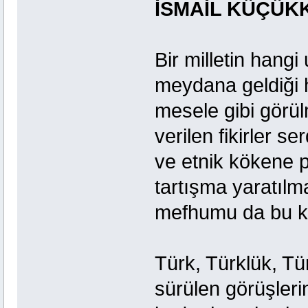
İSMAİL KÜÇÜKK
Bir milletin hangi
meydana geldiği h
mesele gibi görül
verilen fikirler se
ve etnik kökene 
tartışma yaratılma
mefhumu da bu kol
Türk, Türklük, Tür
sürülen görüşlerin