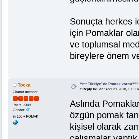
Sonuçta herkes içi
için Pomaklar ola
ve toplumsal mede
bireylere önem ve
Ynt: Türkiye' de Pomak varmı??
Тоска
«
Reply #70 on:
April 29, 2010, 10:32 »
Charter member
Aslında Pomaklar
Posts: 2349
Gender:
özgün pomak tanım
% 100 + POMAK
kişisel olarak z
çalışmalar yaptı