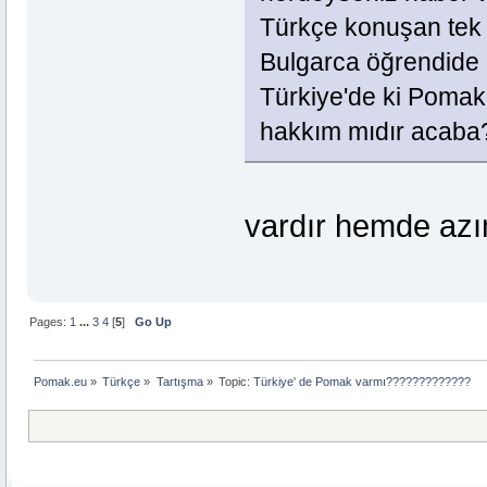
Türkçe konuşan tek
Bulgarca öğrendide 
Türkiye'de ki Pomak
hakkım mıdır acaba
vardır hemde az
Pages:
1
...
3
4
[
5
]
Go Up
Pomak.eu
»
Türkçe
»
Tartışma
»
Topic:
Türkiye' de Pomak varmı?????????????