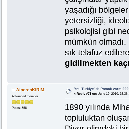
yaşadığı bölgeler
yetersizliği, ideo
psikolojisi gibi 
mümkün olmadı. 
sık telafuz ediler
gidilmekten kaçı
Ynt: Türkiye' de Pomak varmı??
AlperenKIRIM
«
Reply #71 on:
June 19, 2010, 15:36 
Advanced member
1890 yılında Mihal
Posts: 358
topluluktan oluşa
Diyor elimdeki bir