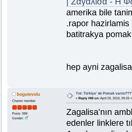
| Ζαγάλισα - Η 
amerika bile tani
.rapor hazirlamis
batitrakya pomakl
hep ayni zagalisa 
Ynt: Türkiye' de Pomak varmı??
bogutevolu
«
Reply #68 on:
April 29, 2010, 09:26 »
Charter member
Zagalisa'nın amb
Posts: 999
Gender:
edenler linklere t