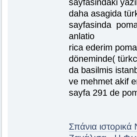
sayfasindaki yazi
daha asagida tür
sayfasinda pomak
anlatio
rica ederim poma
döneminde( türkc
da basilmis ista
ve mehmet akif e
sayfa 291 de poma
Σπάνια ιστορικά 