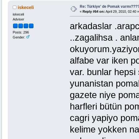
Re: Türkiye' de Pomak varmı??
iskeceli
«
Reply #64 on:
April 29, 2010, 02:40 »
iskeceli
Adviser
arkadaslar .arapc
Posts: 296
..zagalihsa . anla
Gender:
okuyorum.yaziyo
alfabe var iken 
var. bunlar hepsi
yunanistan pomakl
gazete niye pomak
harfleri bütün po
cagri yapiyo poma
kelime yokken na