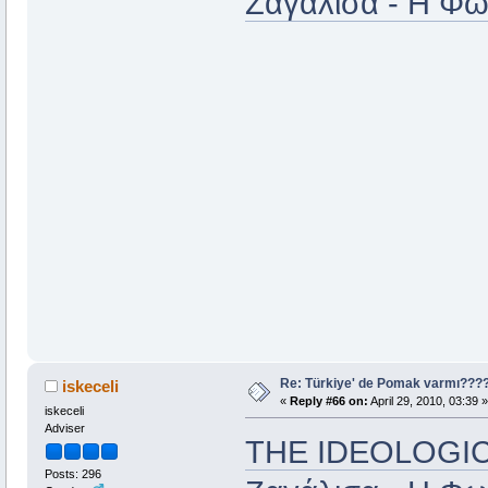
Ζαγάλισα - Η Φ
Re: Türkiye' de Pomak varmı??
iskeceli
«
Reply #66 on:
April 29, 2010, 03:39 »
iskeceli
Adviser
THE IDEOLOGIC
Posts: 296