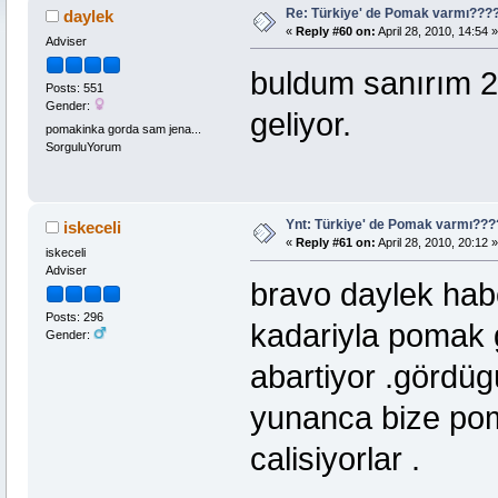
Re: Türkiye' de Pomak varmı??
daylek
«
Reply #60 on:
April 28, 2010, 14:54 »
Adviser
buldum sanırım 2
Posts: 551
Gender:
geliyor.
pomakinka gorda sam jena...
SorguluYorum
Ynt: Türkiye' de Pomak varmı??
iskeceli
«
Reply #61 on:
April 28, 2010, 20:12 »
iskeceli
Adviser
bravo daylek hab
Posts: 296
kadariyla pomak g
Gender:
abartiyor .gördüg
yunanca bize pom
calisiyorlar .