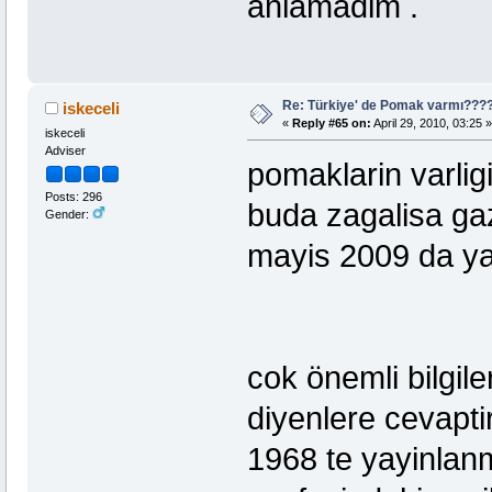
anlamadim .
Re: Türkiye' de Pomak varmı??
iskeceli
«
Reply #65 on:
April 29, 2010, 03:25 »
iskeceli
Adviser
pomaklarin varlig
Posts: 296
buda zagalisa 
Gender:
mayis 2009 da y
cok önemli bilgile
diyenlere cevapti
1968 te yayinlanm