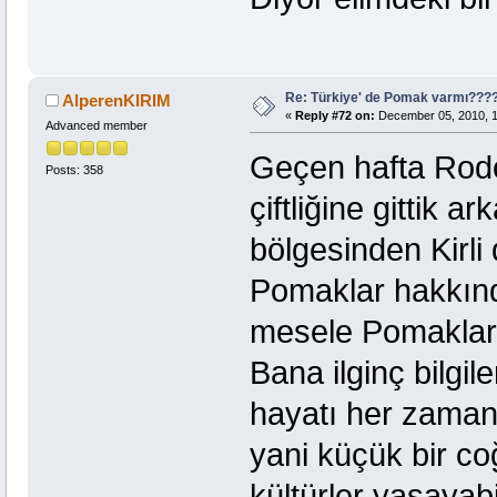
Re: Türkiye' de Pomak varmı??
AlperenKIRIM
«
Reply #72 on:
December 05, 2010, 1
Advanced member
Geçen hafta Rodo
Posts: 358
çiftliğine gittik 
bölgesinden Kirli 
Pomaklar hakkınd
mesele Pomaklar v
Bana ilginç bilgil
hayatı her zaman 
yani küçük bir coğ
kültürler yaşayabi