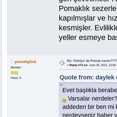
Pomaklık sezerle
kapılmışlar ve hızl
kesmişler. Evlili
yeller esmeye başl
Re: Türkiye' de Pomak varmı??
pomakgücü
«
Reply #73 on:
June 28, 2012, 15:56 
Member
Quote from: daylek 
Posts: 5
Evet başlıkla berab
Varsalar nerdeler
addeden bir ben mi 
nerdeyseniz haber v