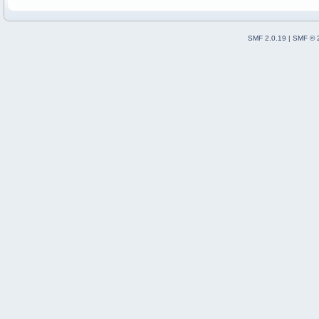
SMF 2.0.19
|
SMF © 