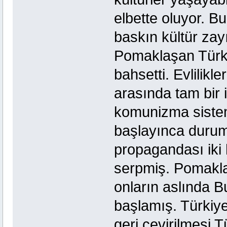
elbette oluyor. B
baskın kültür zayıf 
Pomaklaşan Türk
bahsetti. Evlilikl
arasında tam bir
komunizma sistemi
başlayınca durum
propagandası iki 
serpmiş. Pomakla
onların aslında B
başlamış. Türkiye
geri çevirilmesi 