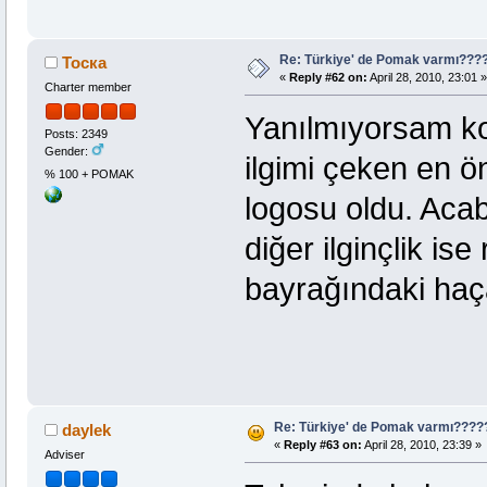
Re: Türkiye' de Pomak varmı??
Тоска
«
Reply #62 on:
April 28, 2010, 23:01 »
Charter member
Yanılmıyorsam kok
Posts: 2349
Gender:
ilgimi çeken en ö
% 100 + POMAK
logosu oldu. Acab
diğer ilginçlik i
bayrağındaki haça 
Re: Türkiye' de Pomak varmı???
daylek
«
Reply #63 on:
April 28, 2010, 23:39 »
Adviser