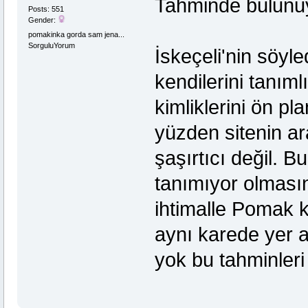
Tahminde bulunu
Posts: 551
Gender:
pomakinka gorda sam jena...
SorguluYorum
İskeçeli'nin söyl
kendilerini tanım
kimliklerini ön pl
yüzden sitenin a
şaşırtıcı değil. B
tanımıyor olması
ihtimalle Pomak k
aynı karede yer 
yok bu tahminler