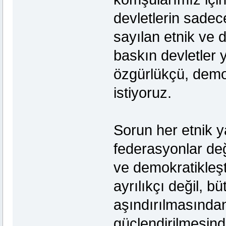
devletlerin sadece
sayılan etnik ve d
baskın devletler 
özgürlükçü, demok
istiyoruz.
Sorun her etnik y
federasyonlar deği
ve demokratikleşt
ayrılıkçı değil, bü
aşındırılmasından
güçlendirilmesind