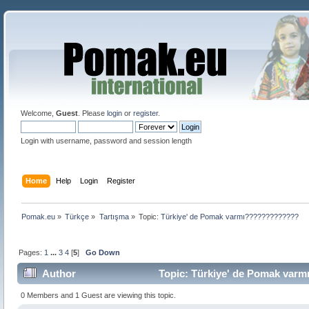
Welcome,
Guest
. Please
login
or
register
.
Login with username, password and session length
Home
Help
Login
Register
Pomak.eu
»
Türkçe
»
Tartışma
»
Topic:
Türkiye' de Pomak varmı?????????????
Pages:
1
...
3
4
[
5
]
Go Down
Author
Topic: Türkiye' de Pomak var
0 Members and 1 Guest are viewing this topic.