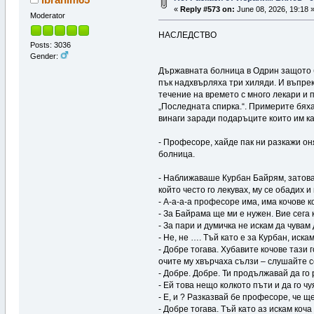
«
Reply #573 on:
June 08, 2026, 19:18 
Moderator
НАСЛЕДСТВО
Posts: 3036
Gender:
Държавната болница в Одрин защото б
пък надхвърляха три хиляди. И въпрек
течение на времето с много лекари и 
„Последната спирка.“. Примерите бяха 
винаги заради подаръците които им ка
- Професоре, хайде пак ни разкажи о
болница.
- Наближаваше Курбан Байрям, затова 
който често го лекувах, му се обадих и
- А-а-а-а професоре има, има кочове к
- За Байрама ще ми е нужен. Вие сега 
- За пари и думичка не искам да чувам
- Не, не …. Тъй като е за Курбан, иска
- Добре тогава. Хубавите кочове тази 
очите му хвърчаха сълзи – слушайте се
- Добре. Добре. Ти продължавай да го
- Ей това нещо колкото пъти и да го ч
- Е, и ? Разказвай бе професоре, че щ
- Добре тогава. Тъй като аз искам коч