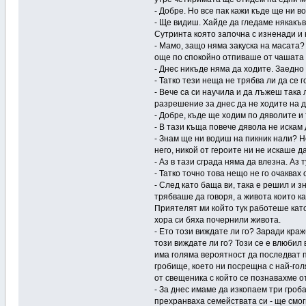
- Добре. Но все пак кажи къде ще ни в
- Ще видиш. Хайде да гледаме някакъв
Сутринта която започна с изненади и 
- Мамо, защо няма закуска на масата?
още по спокойно отпиваше от чашата 
- Днес никъде няма да ходите. Заедно
- Татко тези неща не трябва ли да се
- Вече са си научила и да лъжеш така 
разрешение за днес да не ходите на д
- Добре, къде ще ходим по дяволите и 
- В тази къща повече дявола не искам
- Знам ще ни водиш на пикник нали? Но
него, никой от героите ни не искаше д
- Аз в тази сграда няма да влезна. Аз 
- Татко точно това нещо не го очаква
- След като баща ви, така е решил и з
трябваше да говоря, а живота които к
Приятелят ми който тук работеше като
хора си бяха почернили живота.
- Ето този виждате ли го? Заради кра
този виждате ли го? Този се е влюбил 
има голяма вероятност да последват п
гробище, което ни посрещна с най-го
от свещеника с който се познавахме о
- За днес имаме да изкопаем три гроба
прехранваха семействата си - ще смог