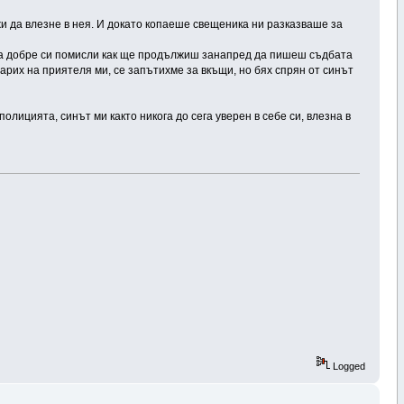
ожи да влезне в нея. И докато копаеше свещеника ни разказваше за
атова добре си помисли как ще продължиш занапред да пишеш съдбата
одарих на приятеля ми, се запътихме за вкъщи, но бях спрян от синът
олицията, синът ми както никога до сега уверен в себе си, влезна в
Logged