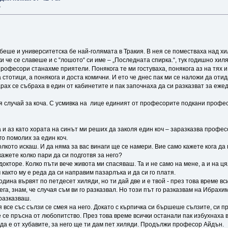
»
еше и университетска бе най-голямата в Тракия. В нея се поместваха над хи
и че се славеше и с “лошото“ си име – „Последната спирка.“, тук годишно хил
професори станахме приятели. Понякога те ми гостуваха, понякога аз на тях 
стотици, а понякога и доста комични. И ето че днес пак ми се наложи да отид
рах се събраха в един от кабинетите и пак започнаха да си разказват за еже
ня случай за коча. С усмивка на лице единият от професорите подкани профе
и аз като хората на синът ми реших да заколя един коч – заразказва профе
 го помолих за един коч.
олкото искаш. И да няма за вас винаги ще се намери. Вие само кажете кога да
кажете колко пари да си подготвя за него?
 докторе. Колко пъти вече живота ми спасяваш. Та и не само на мене, а и на ц
м както му е реда да си направим пазарлъка и да си го платя.
година вървят по петдесет хиляди, но ти дай две и е твой - през това време вс
га, знам, че случая съм ви го разказвал. Но този път го разказвам на Ибрахим,
 разказваш.
уя все със сълзи се смея на него. Докато с кърпичка си бършеше сълзите, си 
е се пръсна от любопитство. През това време всички останали пак избухнаха в
а да е от хубавите, за него ще ти дам пет хиляди. Продължи професор Айдън.