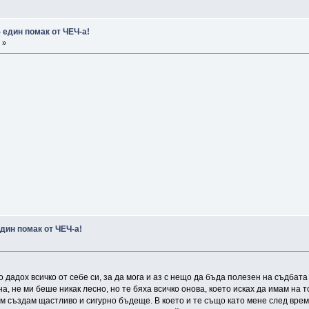
 един помак от ЧЕЧ-а!
 »
дин помак от ЧЕЧ-а!
 дадох всичко от себе си, за да мога и аз с нещо да бъда полезен на съдбата
на, не ми беше никак лесно, но те бяха всичко онова, което исках да имам на 
им създам щастливо и сигурно бъдеще. В което и те също като мене след врем