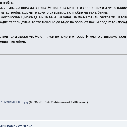
и работа.
 тази дупка аз няма да влезна. Но погледа ми пък говореше друго и му се нал
 катастрофа, а другите докато са извършвали обир на една банка.
а която копаеш, може да е и за тебе. За мене. За майка ти или сестра ти. З
вадих от тази дупка, която можеше да бъде на всеки от нас. И след като благ
 вой пак дъщеря ми. Но от никой не получи отговор. И когато стигнахме пред п
реният телефон.
18228458886_n.jpg
(95.95 kB, 736x1349 - viewed 1286 times.)
дин помак от ЧЕЧ-а!