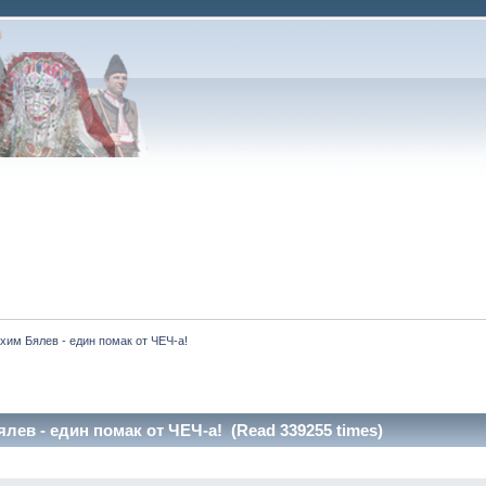
хим Бялев - един помак от ЧЕЧ-а!
лев - един помак от ЧЕЧ-а! (Read 339255 times)