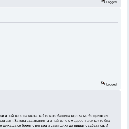
Logged
Logged
 си и най-вече на света, който като бащина стряха ме бе приютил.
този свят. Затова със знанията и най-вече с мъдростта си които бях
е щяха да се борят с вятъра и сами щяха да пишат съдбата си. И