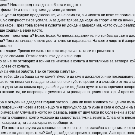
одиш? Нека според това да се облека и подготвя.
 филм. Че и тази нощ няма да мога да заспя.
нацупени муцуни предсказваше, че не само тя, а и живота ни вече се промен
 Със сигурност си се успала. А аз днес трябва да ходя на спорт и ми са нужн
си кафе. През това време в кухнята ни дойде и дъщеря ми, която също реаги
 ще ходим на едно място.
 говорят през нощта? Боже. Боже. Аз днеска задължително трябва да съм в да
ли? Това означава, че вече достатъчно си нараснала. На което лицето й запри
аскало.
то гладни. Тросна се синът ми и захвърли чантата си от рамената.
 да се спомина. Останалото нека да е изненада.
 аз не му отговорих и всички се качихме в колата и потеглихме за затвора, к
а слезе от колата.
тук си нямам работа. Пак се тросна синът ми.
х от тебе. Що за баща си ми кажи? Вместо да сме в даскалото, ние посещаваме
наете, че няма как това да не стане, не си губете времето и слизайте от кола
ато удавник за сламка пред нас без да си подбира думите красноречиво говор
 охранител, ни посрещна с усмивка и ни разкара по целият затвор. И през ц
жба е осъден на двадесет години затвор. Едва ли вече в живота си ще има въз
в погрешният човек и това нещо го е принудило да го убие и сега е осъден на
римера му. Случаите които ни разказа, един от друг бяха по болезнени и тра
лямата хладнина, която можеше да съществува тук на земята. След като влез
т казармата, ни за разкарва по гробището.
. По някога се случва да копаем по пет и повече - се завайка свещеника и се
нем ли за днес приятели? Хайде, хайде, че времето напредва. А аз през това