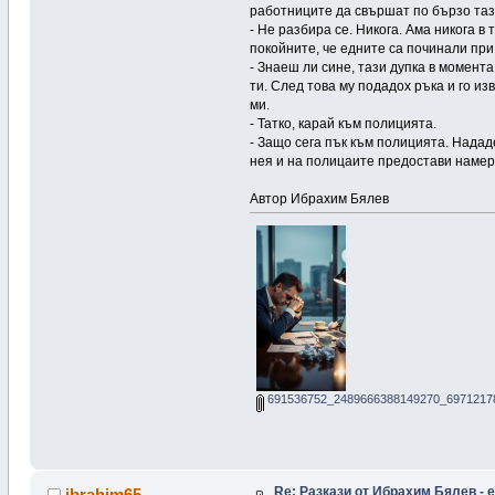
работниците да свършат по бързо таз
- Не разбира се. Никога. Ама никога в
покойните, че едните са починали при
- Знаеш ли сине, тази дупка в момент
ти. След това му подадох ръка и го из
ми.
- Татко, карай към полицията.
- Защо сега пък към полицията. Нададе
нея и на полицаите предостави наме
Автор Ибрахим Бялев
691536752_2489666388149270_69712178
Re: Pазкази от Ибрахим Бялев - е
ibrahim65