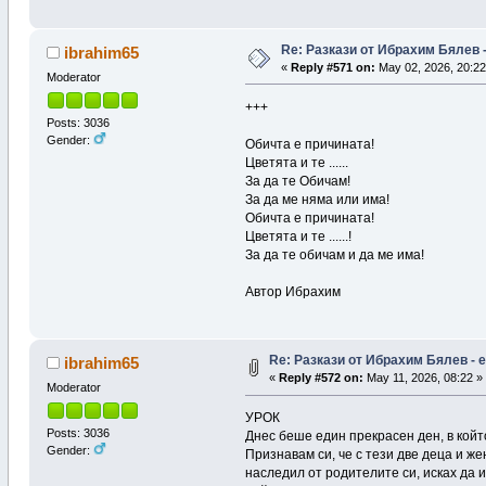
Re: Pазкази от Ибрахим Бялев -
ibrahim65
«
Reply #571 on:
May 02, 2026, 20:22
Moderator
+++
Posts: 3036
Gender:
Обичта е причината!
Цветята и те ......
За да те Обичам!
За да ме няма или има!
Обичта е причината!
Цветята и те ......!
За да те обичам и да ме има!
Автор Ибрахим
Re: Pазкази от Ибрахим Бялев - е
ibrahim65
«
Reply #572 on:
May 11, 2026, 08:22 »
Moderator
УРОК
Posts: 3036
Днес беше един прекрасен ден, в който
Gender:
Признавам си, че с тези две деца и же
наследил от родителите си, исках да 