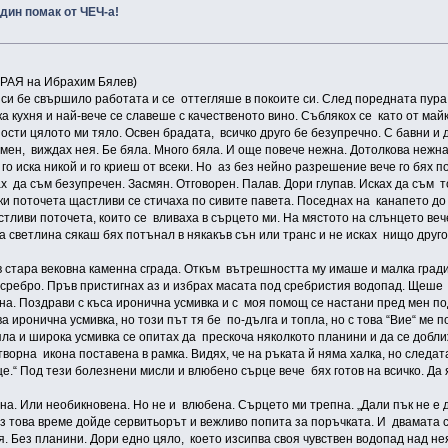
дин помак от ЧЕЧ-а!
РАЯ на Ибрахим Бялев)
си бе свършило работата и се оттегляше в покоите си. След поредната пура 
 кухня и най-вече се славеше с качественото вино. Съблякох се като от майк
сти цялото ми тяло. Освен брадата, всичко друго бе безупречно. С бавни и д
 мен, виждах нея. Бе бяла. Много бяла. И още повече нежна. Дотолкова нежна
и го иска никой и го криеш от всеки. Но аз без нейно разрешение вече го бях
ах да съм безупречен. Засмян. Отговорен. Палав. Дори глупав. Исках да съм т
и поточета щастливи се стичаха по сивите павета. Поседнах на канапето до пр
тливи поточета, които се вливаха в сърцето ми. На мястото на слънцето веч
 светлина сякаш бях потънал в някакъв сън или транс и не исках нищо друг
в стара вековна каменна сграда. Откъм вътрешността му имаше и малка гради
сребро. Пръв пристигнах аз и избрах масата под сребристия водопад. Щеше да
на. Поздрави с къса иронична усмивка и с моя помощ се настани пред мен п
едва иронична усмивка, но този път тя бе по-дълга и топла, но с това “Вие“ ме
топла и широка усмивка се опитах да прескоча няколкото планини и да се доб
отворна икона поставена в рамка. Видях, че на ръката й няма халка, но следа
це.“ Под тези болезнени мисли и влюбено сърце вече бях готов на всичко. Да
чна. Или необикновена. Но не и влюбена. Сърцето ми трепна. „Дали пък не е
 това време дойде сервитьорът и вежливо попита за поръчката. И двамата с
я. Без планини. Дори едно цяло, което изсипва своя чувствен водопад над нея