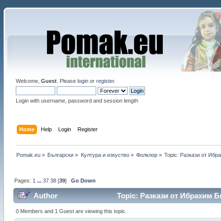
Welcome,
Guest
. Please
login
or
register
.
Login with username, password and session length
Home
Help
Login
Register
Pomak.eu
»
Български
»
Култура и изкуство
»
Фолклор
»
Topic:
Pазкази от Ибра
Pages:
1
...
37
38
[
39
]
Go Down
Author
Topic: Pазкази от Ибрахим Бя
0 Members and 1 Guest are viewing this topic.