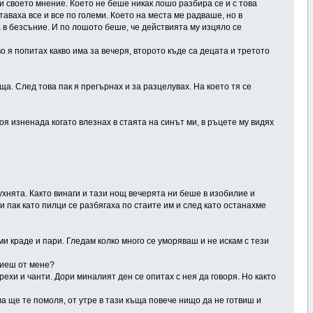
 своето мнение. Което не беше никак лошо разбира се и с това
аваха все и все по големи. Което на места ме радваше, но в
 в безсъние. И по лошото беше, че действията му изцяло се
о я попитах какво има за вечеря, второто къде са децата и третото
ъща. След това пак я прегърнах и за разцелувах. На което тя се
 моя изненада когато влезнах в стаята на синът ми, в ръцете му видях
ухнята. Както винаги и тази нощ вечерята ни беше в изобилие и
и пак като пилци се разбягаха по стаите им и след като останахме
ми краде и пари. Гледам колко много се уморяваш и не искам с тези
криеш от мене?
рехи и чанти. Дори миналият ден се опитах с нея да говоря. Но както
ва ще те помоля, от утре в тази къща повече нищо да не готвиш и