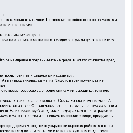
яше.
и доста калории и витамини. Но жена ми спокойно стоеше на масата и
ра по същият начин.
скалото. Имаме контролна.
лича на ален мак в житна нива. Обадих се в училището ви и ви взех
ойто се намираше в покрайнините на града. И когато стигнахме пред
 затвори. Този път и дъщеря ми нададе вой.
та. Аз пък продължавах да мълча. Защото в този момент, аз не
еше.
ялото време говореше за определени случки, заради които много
можност да си създаде семейство. Със сигурност и тук ще умре. А
 доживотен затвор. Със сигурност от децата му нищо няма да стане и
гични. На излизане му благодарих и подкарах колата към градското
нахме в малката черква и запалихме по няколко свещи, придружени
 спря пред трима мъже, които усърдно си вършеха работата и с нея
 време погледнах към синът ми и го попитах дали иска да помогне на