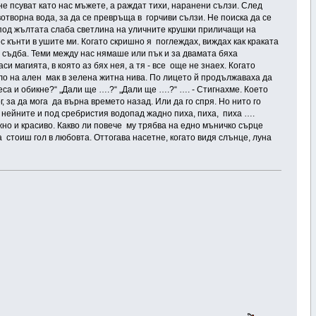
и не псуват като нас мъжете, а раждат тихи, наранени сълзи. След
отворна вода, за да се превръща в горчиви сълзи. Не поиска да се
, под жълтата слаба светлина на уличните крушки приличащи на
с кънти в ушите ми. Когато скришно я поглеждах, виждах как краката
а съдба. Теми между нас нямаше или пък и за двамата бяха
 магията, в която аз бях нея, а тя - все още не знаех. Когато
ало на ален мак в зелена житна нива. По лицето й продължаваха да
реса и обикне?“ „Дали ще ….?“ „Дали ще ….?“ …. - Стигнахме. Което
 за да мога да върна времето назад. Или да го спря. Но нито го
в нейните и под сребристия водопад жадно пиха, пиха, пиха ….
но и красиво. Какво ли повече му трябва на едно мъничко сърце
 стоиш гол в любовта. Оттогава насетне, когато видя слънце, луна