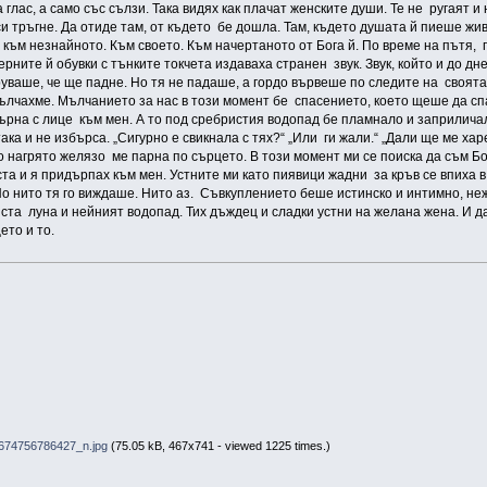
 глас, а само със сълзи. Така видях как плачат женските души. Те не ругаят 
си тръгне. Да отиде там, от където бе дошла. Там, където душата й пиеше жив
ви към незнайното. Към своето. Към начертаното от Бога й. По време на пътя
ните й обувки с тънките токчета издаваха странен звук. Звук, който и до дне
труваше, че ще падне. Но тя не падаше, а гордо вървеше по следите на своят
ълчахме. Мълчанието за нас в този момент бе спасението, което щеше да спаси
обърна с лице към мен. А то под сребристия водопад бе пламнало и заприлич
ака и не избърса. „Сигурно е свикнала с тях?“ „Или ги жали.“ „Дали ще ме ха
 нагрято желязо ме парна по сърцето. В този момент ми се поиска да съм Бог,
ъста и я придърпах към мен. Устните ми като пиявици жадни за кръв се впиха 
о нито тя го виждаше. Нито аз. Съвкуплението беше истинско и интимно, неж
ста луна и нейният водопад. Тих дъждец и сладки устни на желана жена. И да
ето и то.
74756786427_n.jpg
(75.05 kB, 467x741 - viewed 1225 times.)