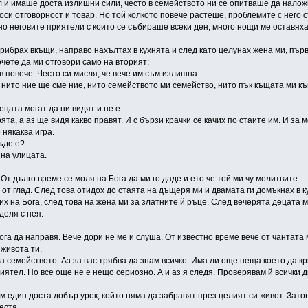
 и имаше доста излишни сили, често в семейството ни се опитваше да наложи
си отговорност и товар. Но той колкото повече растеше, проблемите с него ст
о неговите приятели с които се събираше всеки ден, много нощи ме оставяха
прибрах вкъщи, направо нахълтах в кухнята и след като целунах жена ми, първ
очете да ми отговори само на вторият;
 в повече. Често си мисля, че вече им съм излишна.
ти, нито ние ще сме ние, нито семейството ми семейство, нито пък къщата ми к
децата могат да ни видят и не е ….
рята, а аз ще видя какво правят. И с бързи крачки се качих по стаите им. И за
 някаква игра.
къде е?
 на улицата.
 От дълго време се моля на Бога да ми го даде и ето че той ми чу молитвите.
 от глад. След това отидох до стаята на дъщеря ми и двамата ги домъкнах в к
их на Бога, след това на жена ми за златните й ръце. След вечерята децата м
деля с нея.
ога да направя. Вече дори не ме и слуша. От известно време вече от чантата 
живота ти.
на семейството. Аз за вас трябва да знам всичко. Има ли още неща което да 
риятел. Но все още не е нещо сериозно. А и аз я следя. Проверявам й всички д
ам един доста добър урок, който няма да забравят през целият си живот. Зато
еста.