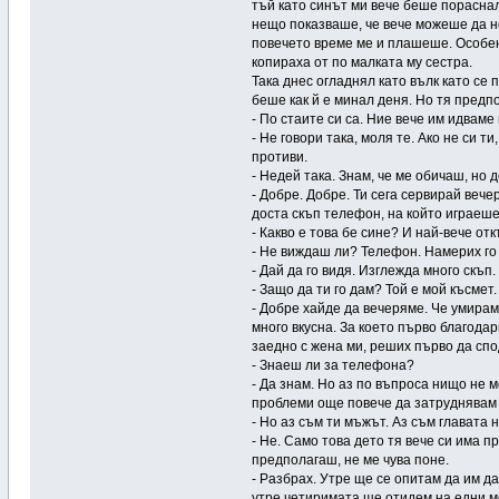
тъй като синът ми вече беше пораснал
нещо показваше, че вече можеше да но
повечето време ме и плашеше. Особен
копираха от по малката му сестра.
Така днес огладнял като вълк като се 
беше как й е минал деня. Но тя предп
- По стаите си са. Ние вече им идваме
- Не говори така, моля те. Ако не си 
противи.
- Недей така. Знам, че ме обичаш, но 
- Добре. Добре. Ти сега сервирай вече
доста скъп телефон, на който играеше
- Какво е това бе сине? И най-вече от
- Не виждаш ли? Телефон. Намерих го
- Дай да го видя. Изглежда много скъп.
- Защо да ти го дам? Той е мой късмет.
- Добре хайде да вечеряме. Че умирам
много вкусна. За което първо благодар
заедно с жена ми, реших първо да спо
- Знаеш ли за телефона?
- Да знам. Но аз по въпроса нищо не м
проблеми още повече да затруднявам 
- Но аз съм ти мъжът. Аз съм главата 
- Не. Само това дето тя вече си има п
предполагаш, не ме чува поне.
- Разбрах. Утре ще се опитам да им д
утре четиримата ще отидем на едни м