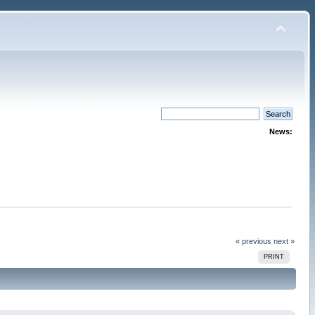
News:
« previous
next »
PRINT