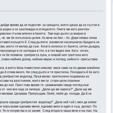
дойде време да се подготвя за срещата, която щеше да се състои в
а роден и се заоглеждах в огледалото. Очите ми като рентген
оволни стъпки влязох в банята. Там още дълго се взирах в
, че ме бе погълнала целия. Аз вече не бях – Аз. Дори нямах сянка
 поставил в ръцете й. След дългите размисли насапунисах брадата си
ова, което тя желае да съм. Когато излязох от банята, ситен дъждец
озореца и се загледах в тях, и в тях видях нея. Като ситен,
е се бе появила сребриста луна, а покрай нея трептяха като
о, освен нейния допир, нейния мирис и поглед, нейното присъствие
на, в която бяха поместени няколко маси само за по двама влюбени
 й отива много. Не след дълго и тя пристигна. Походката й бе като
од сребристия водопад. Пръв малко притеснено подхванах аз:
 постави на разстояние, което ми се стори цели планини.
лижа до нея. През това време тя срамежливо сведе поглед към
та от нея все още си личеше. „Дали ще ме хареса?“ „Дали ще ме
 я милвам. Целувам. Прегръщам. Любя, любя до полуда. Да й се
 дошла заради сребристия водопад?“ „Дали хей тъй с мен да избие
и поръчахме еднакво меню, еднакво вино и един и същ десерт. По
. Тя го почувства и се засмя. След втората чаша вече и на глас. На