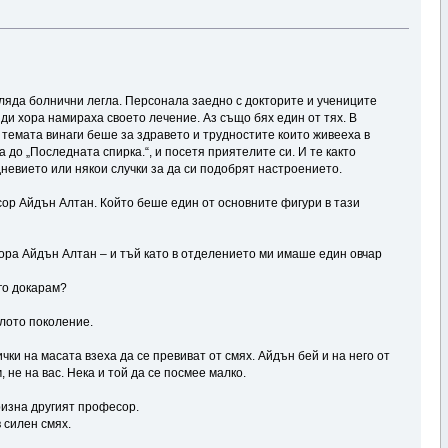
ляда болнични легла. Персонала заедно с докторите и учениците
яди хора намираха своето лечение. Аз също бях един от тях. В
и темата винаги беше за здравето и трудностите които живееха в
а до „Последната спирка.“, и посетя приятелите си. И те както
дневието или някои случки за да си подобрят настроението.
сор Айдън Алтан. Който беше един от основните фигури в тази
сора Айдън Алтан – и тъй като в отделението ми имаше един овчар
 го докарам?
ялото поколение.
ички на масата взеха да се превиват от смях. Айдън бей и на него от
 не на вас. Нека и той да се посмее малко.
призна другият професор.
 силен смях.