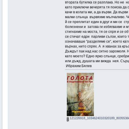
втората бутилка се разплака. Но не на
като приключи вечерята тя поиска да 
качи в колата ми, а да върви. Да вър
малки слънца вървяхме мълчаливо. Чер
й се преплитат един в друг и ми се с
болезнени и затова ги избягвахме и м
стигнахме на моста, тя се спря и се 
се стичат едри парливи сълзи, които т
означаваше “разделяме се“, което като
върнах, нито спрях. А я хванах за кр
Дъждът пак над нас ситно заромоля. Н
като моето? Едно ярко слънце, сребри
или дъжд, душата ми вижда нея. Сърц
Ибрахим Бялев
121226918_1034624010320189_80355366