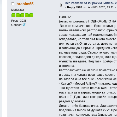
Re: Pазкази от Ибрахим Бялев - е
ibrahim65
«
Reply #570 on:
April 08, 2026, 19:11 »
Moderator
ГОЛОТА
Posts: 3036
(откъс от романа В ПОДНОЖИЕТО НА 
Gender:
Вече се замрачаваше. Яркото слънце 
малък италиански ресторант с френска
заразглеждаха до най-големи подробно
огледалото, но този път в него вместо
или остатък. Онзи остатък, дето не т
и започнах да я бръсна. Пред нея иск
валеше над града. Стрехите като малк
спокоен, плодороден дъждец, като щас
мъниста звездите. Под тази сребриста
и топлина.
Ресторантчето бе малко и поместено 
и върху тях луната изсипваше своето 
на газела и на все още неомъжена же
- Как си? - Мерси! А, Вие? - пак посл
- По-щастлив никога не съм бил! - с 
масата, а аз я заразглеждах като чуд
обикне?“ „Едва ли с това разбито сър
раздам до голота …
Докато тя бе безразлична. Или разли
предишния пирон от душата си?“ През
този начин се почувствах близко до не