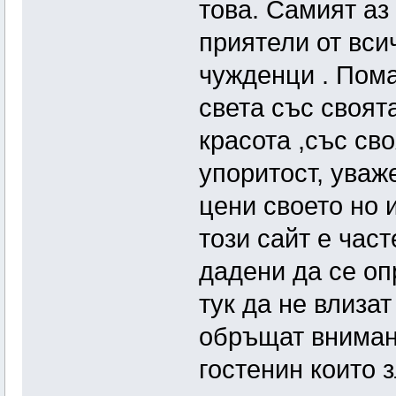
това. Самият аз
приятели от всич
чужденци . Пома
света със своят
красота ,със св
упoритост, уваж
цени своето но 
този сайт е част
дадени да се о
тук да не влиза
обръщат вниман
гостенин които 