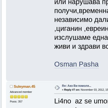
или нарушава п
получи,временна
независимо дали
,циганин ,евреин
изслушаме една
живи и здрави вс
Osman Pasha
Re: Ако Ви помоля...
Suleyman.45
«
Reply #7 on:
November 03, 2012, 15
Advanced member
Li4no az se umor
Posts: 357