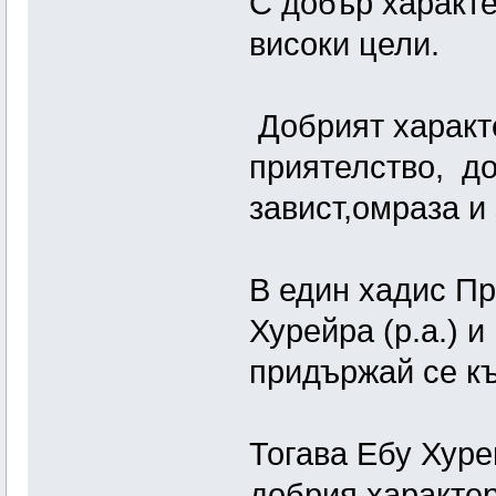
С добър характе
високи цели.
Добрият характ
приятелство, до
завист,омраза и
В един хадис П
Хурейра (р.а.) и
придържай се к
Тогава Ебу Хуре
добрия характер