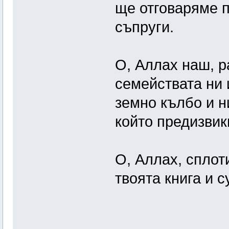
ще отговаряме 
съпруги.
О, Аллах наш, р
семействата ни
земно кълбо и н
който предизвик
О, Аллах, сплот
твоята книга и с