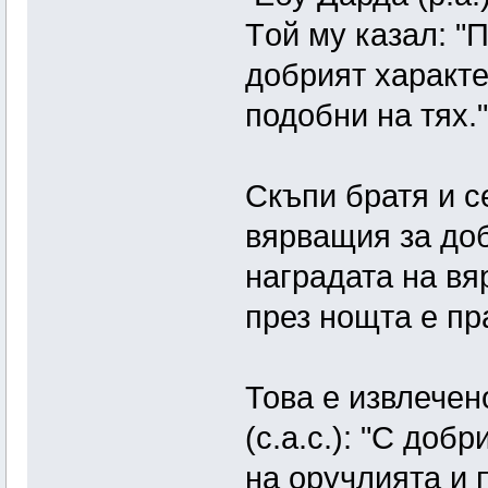
Tой му казал: "
добрият характ
подобни на тях."
Скъпи братя и с
вярващия за доб
наградата на вя
през нощта е пр
Това е извлечен
(с.а.с.): "С доб
на оручлията и 