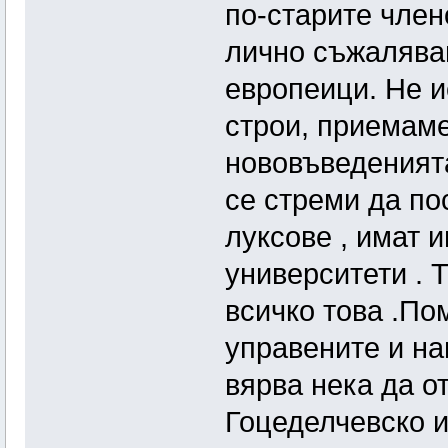
по-старите член
лично съжалявам
европеици. Не 
строи, приемаме
нововъведеният
се стреми да по
луксове , имат и
университети . 
всичко това .По
управените и на
вярва нека да о
Гоцеделчевско и