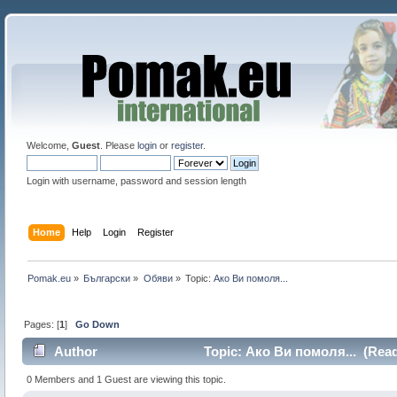
Welcome,
Guest
. Please
login
or
register
.
Login with username, password and session length
Home
Help
Login
Register
Pomak.eu
»
Български
»
Oбяви
»
Topic:
Ако Ви помоля...
Pages: [
1
]
Go Down
Author
Topic: Ако Ви помоля... (Read
0 Members and 1 Guest are viewing this topic.