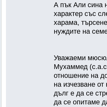
А пък Али сина 
характер със сл
харама, търсене
нуждите на семе
Уважаеми мюсюлм
Мухаммед (с.а.с
отношение на до
на изчезване от
дълг е да се ст
да се опитаме д