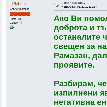
Ако Ви помоля...
Rahmie
«
on:
August 01, 2012, 12:25 »
Charter member
Ако Ви помо
Posts: 1981
Gender:
доброта и тъ
останалите ч
свещен за н
Рамазан, дал
проявите.
Разбирам, че
изпилнени яв
негативна ен