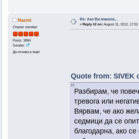
Re: Ако Ви помоля...
Nazmi
«
Reply #2 on:
August 11, 2012, 17:01
Charter member
Posts: 3894
Gender:
Да почива в мир!
Quote from: SIVEK o
Разбирам, че повеч
тревога или негати
Вярвам, че ако жел
седмици да се опит
благодарна, ако се