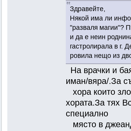
Здравейте,
Някой има ли инфо 
"разваля магии"? П
и да е неин роднин
гастролирала в г. 
ровила нещо из дв
На врачки и бая
иман/вяра/.За с
хора които зло
хората.За тях В
специално
място в джеанде