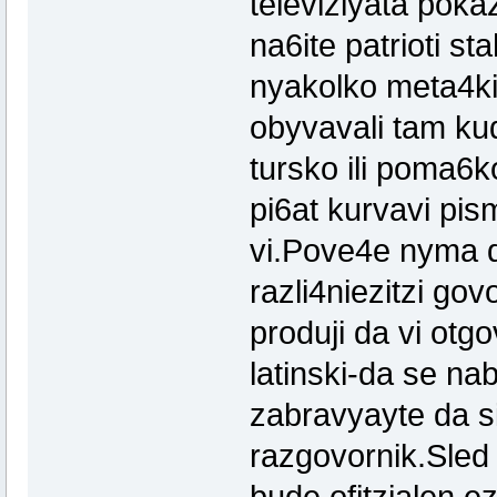
televiziyata pokaz
na6ite patrioti st
nyakolko meta4ki 
obyvavali tam ku
tursko ili poma6k
pi6at kurvavi pis
vi.Pove4e nyma d
razli4niezitzi go
produji da vi otg
latinski-da se na
zabravyayte da s
razgovornik.Sled 