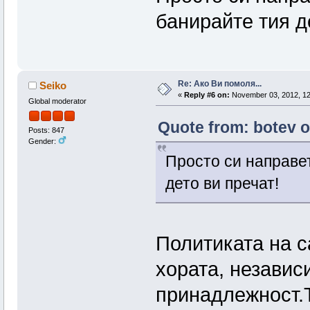
банирайте тия д
Re: Ако Ви помоля...
Seiko
«
Reply #6 on:
November 03, 2012, 12
Global moderator
Quote from: botev o
Posts: 847
Gender:
Просто си направет
дето ви пречат!
Политиката на с
хората, незави
принадлежност.Т