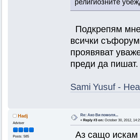
религиозните убеж
Подкрепям мнен
всички съфорум
проявяват уваже
преди да пишат.
Sami Yusuf - Hea
Re: Ако Ви помоля...
Hadj
«
Reply #3 on:
October 30, 2012, 14:2
Adviser
Аз сащо искам 
Posts: 585