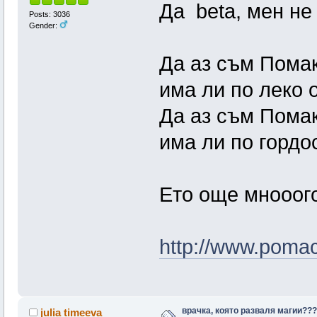
Да beta, мен не
Posts: 3036
Gender:
Да аз съм Помак
има ли по леко о
Да аз съм Помак
има ли по гордос
Ето още мнооо
http://www.pomac
врачка, която разваля магии???
julia timeeva