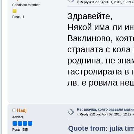
«
Reply #11 on:
April 01, 2013, 15:39 »
Candidate member
Здравейте,
Posts: 1
Някой има ли ин
Ваклиново, коят
страната с кола
роднина, не зна
гастролирала в 
лв. е ровила не
Re: врачка, която разваля маги
Hadj
«
Reply #12 on:
April 02, 2013, 12:12 »
Adviser
Quote from: julia ti
Posts: 585