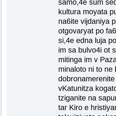
samo,4e sum sedn
kultura moyata p
na6ite vijdaniya p
otgovaryat po fa6
si,4e edna luja p
im sa bulvo4i ot 
mitinga im v Paza
minaloto ni to ne
dobronamerenite 
vKatunitza kogato
tziganite na sapu
tar Kiro e hristi