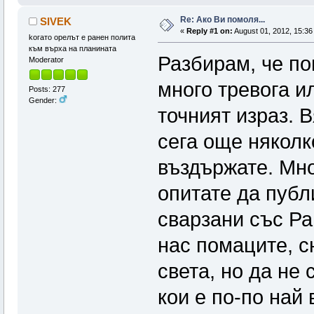
Re: Ако Ви помоля...
SIVEK
«
Reply #1 on:
August 01, 2012, 15:36
koгато орелът е ранен полита
към върха на планината
Разбирам, че по
Moderator
много тревога и
Posts: 277
Gender:
точният израз. 
сега още няколк
въздържате. Мно
опитате да публ
сварзани със Ра
нас помаците, с
света, но да не
кои е по-по най