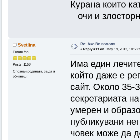
Курана които ка
очи и злосторн
Re: Ако Ви помоля...
Svetlina
«
Reply #13 on:
May 19, 2013, 10:58 
Forum fan
Има един лечите
Posts: 1158
Опознай родината, за да я
който даже е ре
обикнеш!
сайт. Около 35-
секретариата на
умерен и образо
публикувани нег
човек може да д