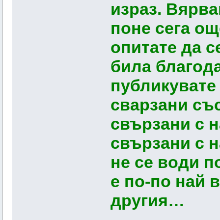
израз. Вярва
поне сега ощ
опитате да с
била благода
публикувате
сварзани със
свързани с н
свързани с н
не се води п
е по-по най
другия…