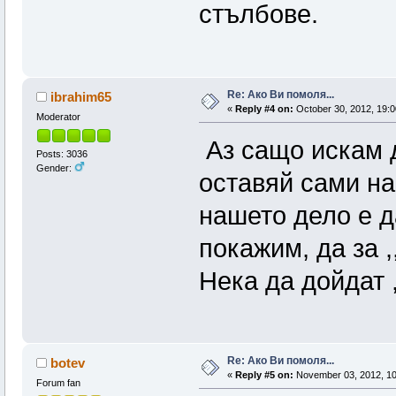
стълбове.
Re: Ако Ви помоля...
ibrahim65
«
Reply #4 on:
October 30, 2012, 19:0
Moderator
Аз сащо искам д
Posts: 3036
Gender:
оставяй сами н
нашето дело е д
покажим, да за ,
Нека да дойдат ,,
Re: Ако Ви помоля...
botev
«
Reply #5 on:
November 03, 2012, 10
Forum fan