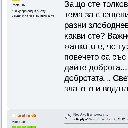
Защо сте толко
Posts: 15
"По-добре седни върху
тема за свещени
сърцето на лъв, но никога не
разни злободнев
какви сте? Важн
жалкото е, че ту
повечето са със
дайте доброта..
добротата... Све
златото и водата
Re: Ако Ви помоля...
ibrahim65
«
Reply #10 on:
November 05, 2012, 2
Moderator