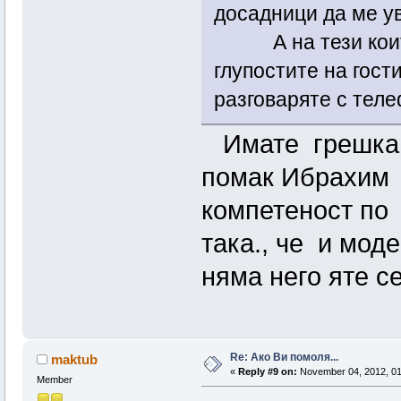
досадници да ме у
А на тези които 
глупостите на гост
разговаряте с тел
Имате грешка 
помак Ибрахим 
компетеност по
така., че и моде
няма него яте се
Re: Ако Ви помоля...
maktub
«
Reply #9 on:
November 04, 2012, 01
Member