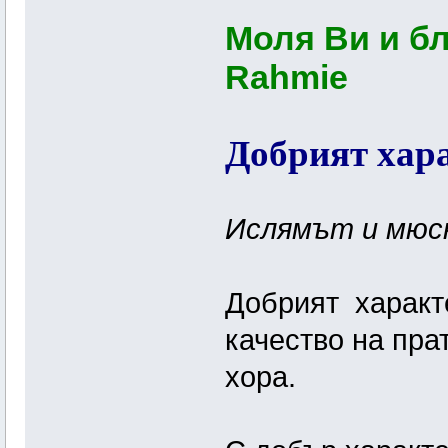
Моля Ви и б
Rahmie
Добрият хар
Ислямът и мюс
Добрият характ
качество на пра
хора.