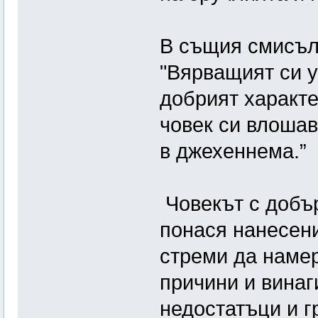
В същия смисъл 
"Вярващият си у
добрият характе
човек си влошав
в джехеннема.”
Човекът с добър
понася нанесени
стреми да намер
причини и винаг
недостатъци и г