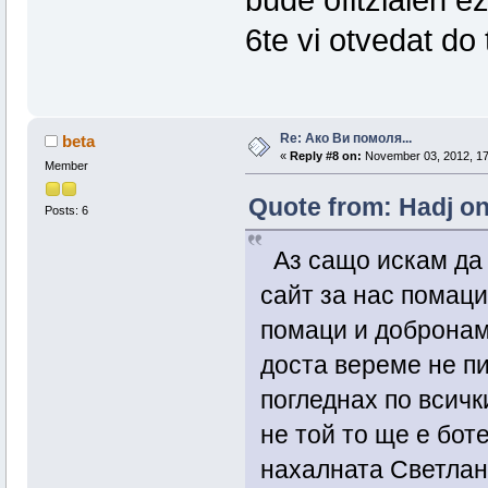
bude ofitzialen ez
6te vi otvedat do
Re: Ако Ви помоля...
beta
«
Reply #8 on:
November 03, 2012, 17
Member
Quote from: Hadj on
Posts: 6
Аз сащо искам да 
сайт за нас помаци
помаци и добронам
доста вереме не п
погледнах по всичк
не той то ще е бо
нахалната Светлана