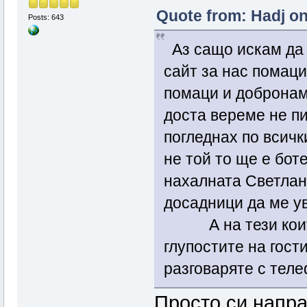
Quote from: Hadj on
Posts: 643
Аз сащо искам да 
сайт за нас помаци
помаци и добронам
доста вереме не п
погледнах по всичк
не той то ще е бо
нахалната Светлана
досадници да ме у
А на тези които 
глупостите на гост
разговаряте с тел
Просто си напра