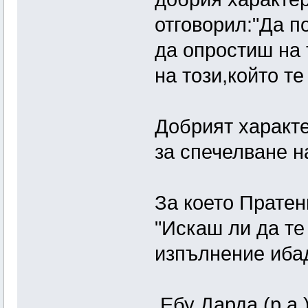
отговорил:"Да п
да опростиш на 
на този,който т
Добрият характе
за спечелване н
За което Пратени
"Искаш ли да те
изпълнение иба
Ебу Дарда (р.а.