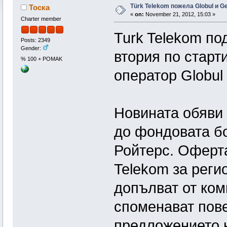
Türk Telekom пожела Globul и G
Тоска
«
on:
November 21, 2012, 15:03 »
Charter member
Turk Telekom п
Posts: 2349
Gender:
втория по старт
% 100 + POMAK
оператор Globul
Новината обяви 
до фондовата бо
Ройтерс. Оферта
Telekom за реги
допълват от ком
споменават пов
предложението н