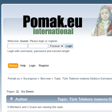
Welcome,
Guest
. Please
login
or
register
.
Login with username, password and session length
Home
Help
Login
Register
Pomak.eu
»
Български
»
Bестник
»
Topic:
Türk Telekom пожела Globul и Germano
Pages: [
1
]
Go Down
Author
Topic: Türk Telekom пожела Gl
0 Members and 1 Guest are viewing this topic.