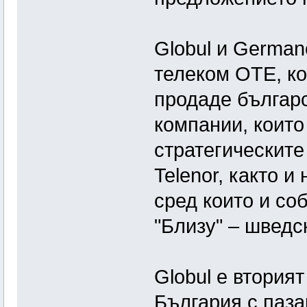
Globul и German
телеком ОТЕ, ко
продаде българс
компании, които
стратегическите
Telenor, както 
сред които и со
"Близу" – шведс
Globul е втория
България с паза