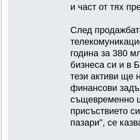
и част от тях п
След продажбат
телекомуникаци
година за 380 м
бизнеса си и в 
тези активи ще
финансови задъ
същевременно щ
присъствието си
пазари", се каз