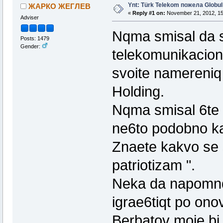
Ynt: Türk Telekom пожела Globul
ЖАРКО ЖЕГЛЕВ
«
Reply #1 on:
November 21, 2012, 15
Adviser
Nqma smisal da s
Posts: 1479
Gender:
telekomunikacionn
svoite namereniq 
Holding.
Nqma smisal 6te si
ne6to podobno ka
Znaete kakvo se s
patriotizam ".
Neka da napomnq 
igrae6tiqt po o
Berbatov moje bi