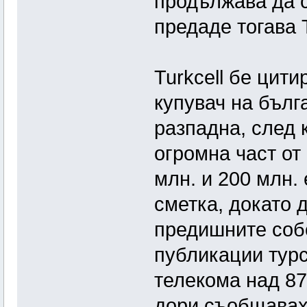
продължава да с
предаде тогава 
Turkcell бе цит
купувач на бълг
разпадна, след 
огромна част от
млн. и 200 млн.
сметка, докато 
предишните соб
публикации турс
телекома над 87
дори съобщаваха