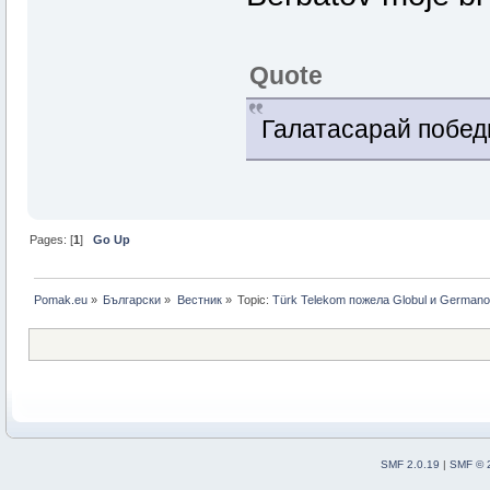
Quote
Галатасарай побе
Pages: [
1
]
Go Up
Pomak.eu
»
Български
»
Bестник
»
Topic:
Türk Telekom пожела Globul и Germano
SMF 2.0.19
|
SMF © 