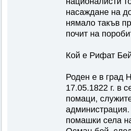
националисти то
насаждане на д
нямало такъв пр
почит на пороби
Кой е Рифат Бей
Роден е в град 
17.05.1822 г. в
помаци, служит
администрация. 
помашки села на
Осман бей, след