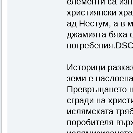
елементи са изп
християнски хра
ад Нестум, а в 
джамията бяха о
погребения.DSC
Историци разказ
земи е наслоена
Превръщането н
сгради на христ
ислямската тряб
поробителя върх