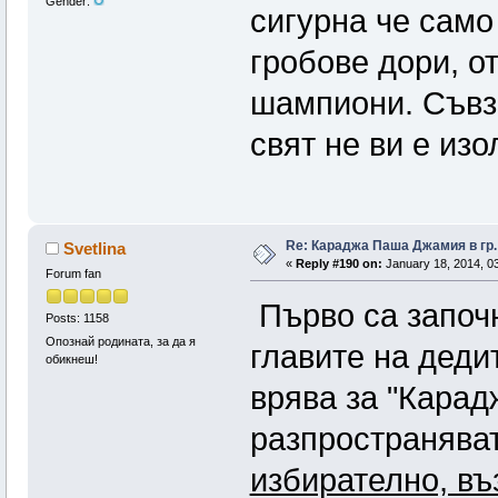
Gender:
сигурна че само
гробове дори, о
шампиони. Съвз
свят не ви е из
Re: Караджа Паша Джамия в гр.
Svetlina
«
Reply #190 on:
January 18, 2014, 03
Forum fan
Първо са започ
Posts: 1158
Опознай родината, за да я
главите на дедит
обикнеш!
врява за "Карад
разпространява
избирателно, въ