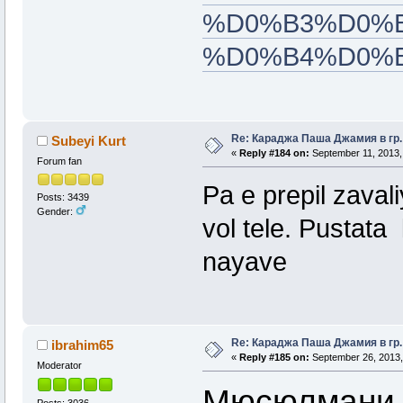
%D0%B3%D0%B
%D0%B4%D0%
Re: Караджа Паша Джамия в гр.
Subeyi Kurt
«
Reply #184 on:
September 11, 2013,
Forum fan
Pa e prepil zaval
Posts: 3439
Gender:
vol tele. Pustata
nayave
Re: Караджа Паша Джамия в гр.
ibrahim65
«
Reply #185 on:
September 26, 2013,
Moderator
Мюсюлмани о