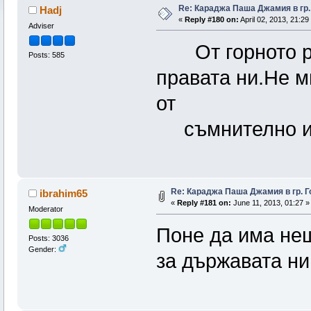
Re: Караджа Паша Джамия в гр.
Hadj
«
Reply #180 on:
April 02, 2013, 21:29
Adviser
От горното ра
Posts: 585
правата ни.Не м
от
съмнително ин
Re: Караджа Паша Джамия в гр. Г
ibrahim65
«
Reply #181 on:
June 11, 2013, 01:27 »
Moderator
Поне да има нещ
Posts: 3036
Gender:
за държавата ни