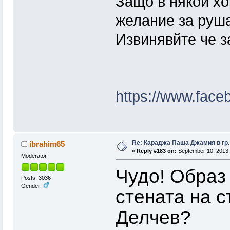
Защо в някой хо
желание за руш
Извинявйте че з
https://www.fac
Re: Караджа Паша Джамия в гр.
ibrahim65
«
Reply #183 on:
September 10, 2013,
Moderator
Чудо! Образ 
Posts: 3036
Gender:
стената на с
Делчев?