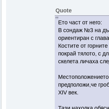
Quote
Ето част от него:
В сондаж №3 на дъ
ориентиран с глава
Костите от горните
покрай тялото, с д
скелета личаха сле
Местоположението 
предположи,че гроб
ХІV век.
Тази находка обясн