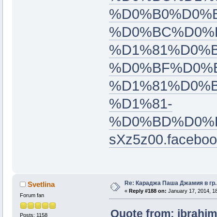
%D0%B0%D0%
%D0%BC%D0%
%D1%81%D0%B
%D0%BF%D0%
%D1%81%D0%
%D1%81-
%D0%BD%D0%B
sXz5z00.faceboo
Re: Караджа Паша Джамия в гр.
Svetlina
«
Reply #188 on:
January 17, 2014, 18
Forum fan
Quote from: ibrahim
Posts: 1158