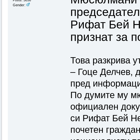
Posts: 3036
Gender:
председател
Рифат Бей Н
признат за п
Това разкрива у
– Гоце Делчев, 
пред информац
По думите му м
официален доку
си Рифат Бей Не
почетен граждан