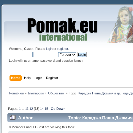
Welcome,
Guest
. Please
login
or
register
.
Login with username, password and session length
Home
Help
Login
Register
Pomak.eu
»
Български
»
Общество 
»
Topic:
Караджа Паша Джамия в гр. Гоце Д
Pages:
1
...
11
12
[
13
]
14
15
Go Down
Author
Topic: Караджа Паша Джамия в
0 Members and 1 Guest are viewing this topic.