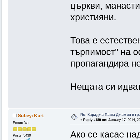
църкви, манасти
християни.
Това е естестве
търпимост" на о
пропагандира н
Нещата си идват
Re: Караджа Паша Джамия в гр.
Subeyi Kurt
«
Reply #189 on:
January 17, 2014, 20
Forum fan
Ако се касае на
Posts: 3439