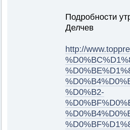
Подробности утр
Делчев
http://www.topp
%D0%BC%D1%
%D0%BE%D1%8
%D0%B4%D0%
%D0%B2-
%D0%BF%D0%
%D0%B4%D0%B
%D0%BF%D1%