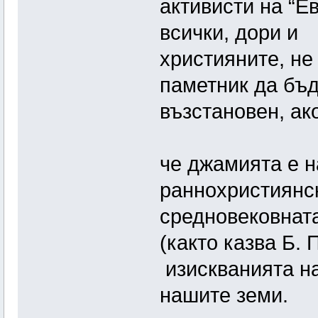
активисти на “Е
всички, дори и
християните, не
паметник да бъ
възстановен, ак
че джамията е н
раннохристиянск
средновековната
(както казва Б.
изискванията на
нашите земи.