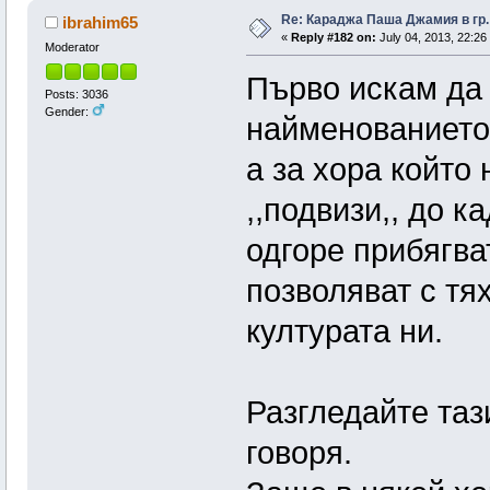
Re: Караджа Паша Джамия в гр.
ibrahim65
«
Reply #182 on:
July 04, 2013, 22:26
Moderator
Първо искам да 
Posts: 3036
Gender:
найменованието 
а за хора който 
,,подвизи,, до к
одгоре прибягва
позволяват с тя
културата ни.
Разгледайте таз
говоря.