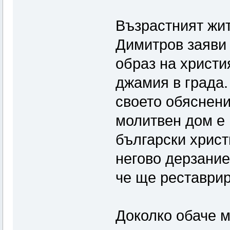
Възрастният жит
Димитров заяви 
образ на христи
джамия в града.
своето обяснен
молитвен дом е 
български христ
негово дерзани
че ще реставри
Доколко обаче м