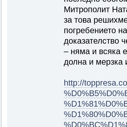
Митрополит Ната
за това решихме
погребението на
доказателство ч
– няма и всяка 
долна и мерзка 
http://toppresa.
%D0%B5%D0%
%D1%81%D0%
%D1%80%D0%
%D0%BC%D1%