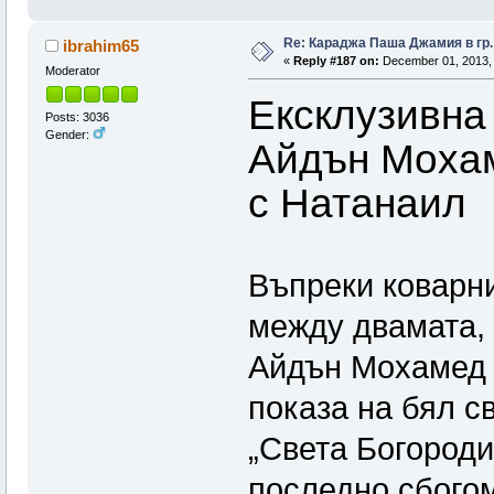
Re: Караджа Паша Джамия в гр.
ibrahim65
«
Reply #187 on:
December 01, 2013, 
Moderator
Ексклузивна
Posts: 3036
Gender:
Айдън Мохам
с Натанаил
Въпреки коварни
между двамата,
Айдън Мохамед 
показа на бял с
„Света Богороди
последно сбогом