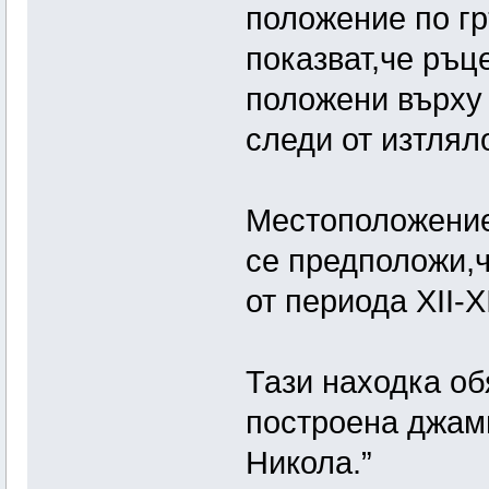
положение по гр
показват,че ръц
положени върху 
следи от изтлял
Местоположениет
се предположи,ч
от периода ХІІ-Х
Тази находка об
построена джами
Никола.”