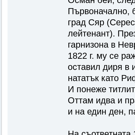
Първоначално, 
град Сяр (Серес)
лейтенант). Пре
гарнизона в Нев
1822 г. му се ра
оставил диря в 
нататък като Ри
И понеже титлит
Оттам идва и пр
и на един ден, п
На съответната 