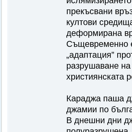
ислямизирането 
прекъсвани връз
култови средища
деформирана връ
Същевременно е 
„адаптация” про
разрушаване на
християнската р
Караджа паша д
джамии по бълга
В днешни дни д
полуразрушена. 