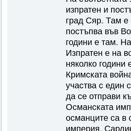
изпратен и пост
град Сяр. Там е 
постъпва във Во
години е там. Н
Изпратен е на в
няколко години 
Кримската война
участва с един 
да се отправи к
Османската имп
османците са в 
империя, Сардин