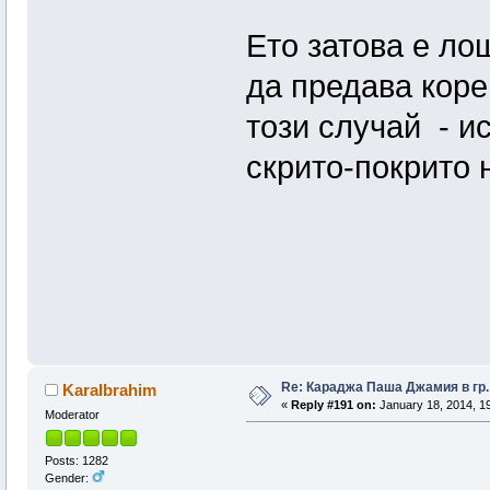
Ето затова е ло
да предава корен
този случай - и
скрито-покрито н
Re: Караджа Паша Джамия в гр.
KaraIbrahim
«
Reply #191 on:
January 18, 2014, 19
Moderator
Posts: 1282
Gender: