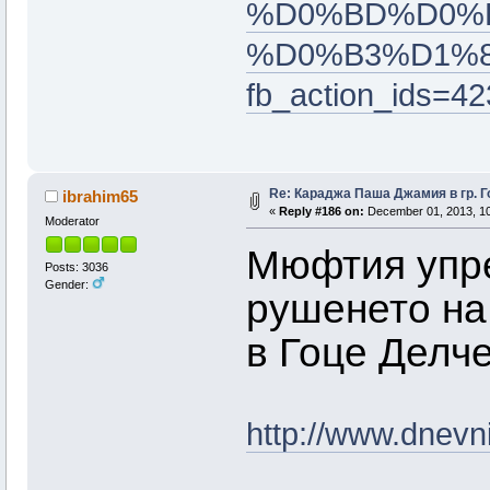
%D0%BD%D0%B
%D0%B3%D1%
fb_action_ids=
Re: Караджа Паша Джамия в гр. Г
ibrahim65
«
Reply #186 on:
December 01, 2013, 10
Moderator
Мюфтия упре
Posts: 3036
Gender:
рушенето на
в Гоце Делч
http://www.dnevn