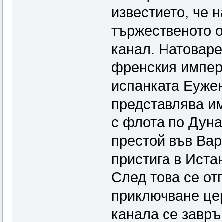
известието, че 
тържественото 
канал. Натоваре
френския импера
испанката Еуже
представлява им
с флота по Дуна
престой във Вар
пристига в Иста
След това се от
приключване це
канала се завръ