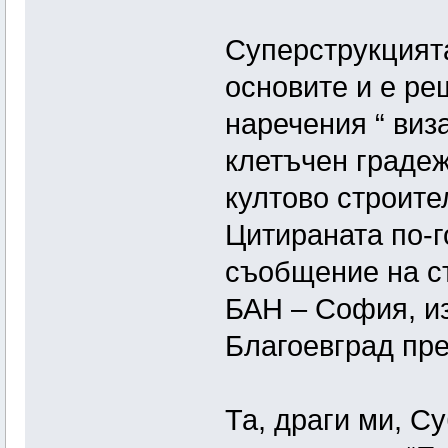
Суперструкцията
основите и е ре
наречения “ виз
клетъчен градеж
култово строите
Цитираната по-г
съобщение на ст
БАН – София, и
Благоевград пре
Та, драги ми, С