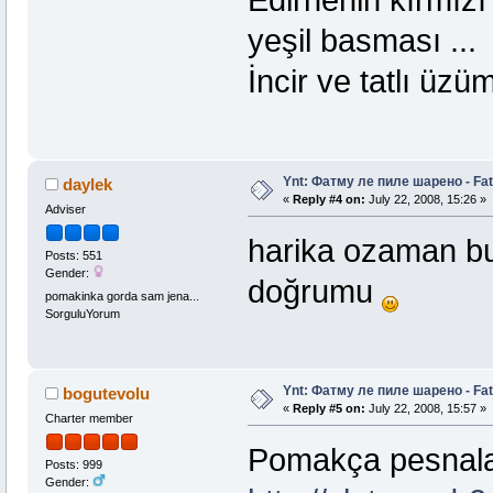
Edirnenin kırmızı
yeşil basması ...
İncir ve tatlı üzü
Ynt: Фатму ле пиле шарено - Fat
daylek
«
Reply #4 on:
July 22, 2008, 15:26 »
Adviser
harika ozaman bu
Posts: 551
Gender:
doğrumu
pomakinka gorda sam jena...
SorguluYorum
Ynt: Фатму ле пиле шарено - Fat
bogutevolu
«
Reply #5 on:
July 22, 2008, 15:57 »
Charter member
Pomakça pesnala
Posts: 999
Gender: