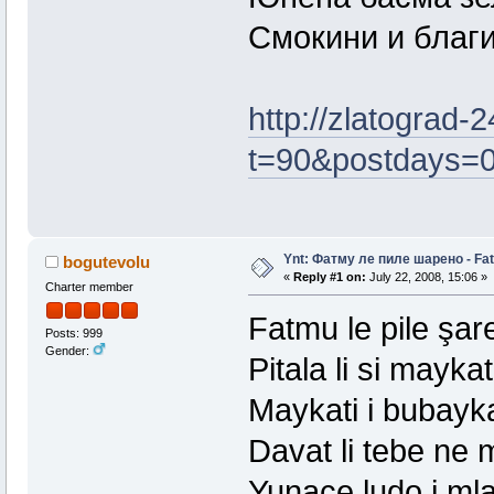
Смокини и благ
http://zlatograd
t=90&postdays=0
Ynt: Фатму ле пиле шарено - Fat
bogutevolu
«
Reply #1 on:
July 22, 2008, 15:06 »
Charter member
Fatmu le pile şar
Posts: 999
Gender:
Pitala li si maykat
Maykati i bubayka
Davat li tebe ne
Yunaçe ludo i ml