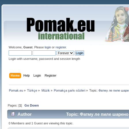
Welcome,
Guest
. Please
login
or
register
.
Login with username, password and session length
Home
Help
Login
Register
Pomak.eu
»
Türkçe
»
Müzik
»
Pomakça şarkı sözleri
»
Topic:
Фатму ле пиле шарено
Pages: [
1
]
Go Down
Author
Topic: Фатму ле пиле шарено -
0 Members and 1 Guest are viewing this topic.