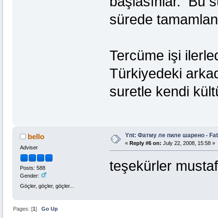
başlasınlar. Bu s
sürede tamamlan
Tercüme işi ilerle
Türkiyedeki arkad
suretle kendi kü
Ynt: Фатму ле пиле шарено - Fat
bello
«
Reply #6 on:
July 22, 2008, 15:58 »
Adviser
teşekürler musta
Posts: 588
Gender:
Göçler, göçler, göçler...
Pages: [
1
]
Go Up