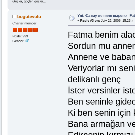
Göçler, göçler, göçler...
Ynt: Фатму ле пиле шарено - Fat
bogutevolu
«
Reply #3 on:
July 22, 2008, 15:23 »
Charter member
Fatma benim ala
Posts: 999
Gender:
Sordun mu anne
Annene ve baba
Veriyorlar mı sen
delikanlı genç
İster versinler is
Ben seninle gide
Ki ben senin için
Bana armağan ve