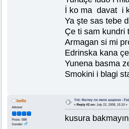
İ ko ma davat i 
Ya şte sas tebe 
Çe ti sam kundri t
Armagan si mi pr
Edrinska kana ç
Yunena basma z
Smokini i blagi sta
Ynt: Фатму ле пиле шарено - Fat
bello
«
Reply #2 on:
July 22, 2008, 15:10 »
Adviser
kusura bakmayın
Posts: 588
Gender: