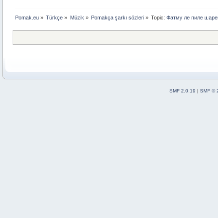
Pomak.eu
»
Türkçe
»
Müzik
»
Pomakça şarkı sözleri
»
Topic:
Фатму ле пиле шарено
SMF 2.0.19
|
SMF © 