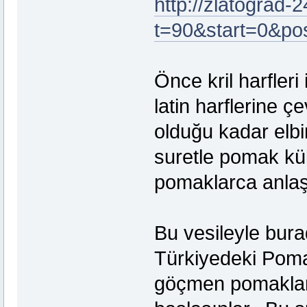
http://zlatograd
t=90&start=0&po
Önce kril harfleri
latin harflerine 
olduğu kadar elbir
suretle pomak kül
pomaklarca anlaş
Bu vesileyle bura
Türkiyedeki Pomak
göçmen pomaklar 