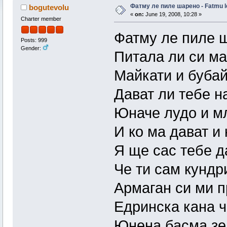
Фатму ле пиле шарено - Fatmu le
bogutevolu
«
on:
June 19, 2008, 10:28 »
Charter member
Фатму ле пиле 
Posts: 999
Gender:
Питала ли си ма
Майкати и бубай
Дават ли тебе н
Юначе лудо и м
И ко ма дават и 
Я ще сас тебе д
Че ти сам кундр
Армаган си ми 
Едринска кана ч
Юнена басма зе