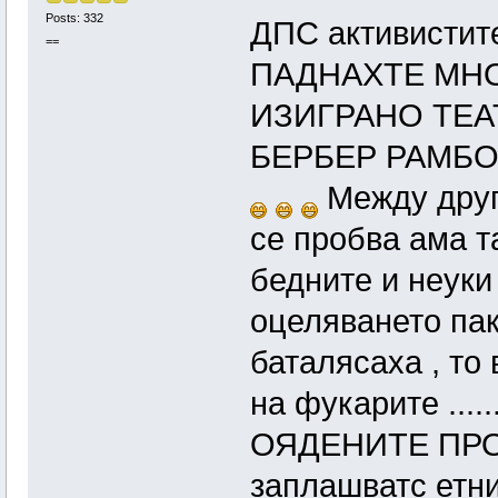
Posts: 332
ДПС активистите
==
ПАДНАХТЕ МНО
ИЗИГРАНО ТЕА
БЕРБЕР РАМБ
Между друг
се пробва ама т
бедните и неуки 
оцеляването пак 
баталясаха , то
на фукарите ...
ОЯДЕНИТЕ ПРО
заплашватс етни