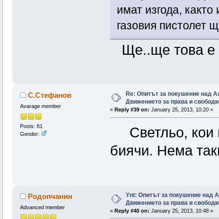
имат изгода, както 
газовия пистолет щ
Ще..ще това е
Re: Опитът за покушение над А
С.Стефанов
Движението за права и свободи
Avarage member
«
Reply #39 on:
January 25, 2013, 10:20 »
Posts: 81
Светльо, кои н
Gender:
биячи. Нема так
Ynt: Опитът за покушение над 
Родопчанин
Движението за права и свободи
Advanced member
«
Reply #40 on:
January 25, 2013, 10:48 »