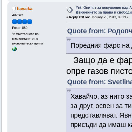
Ynt: Опитът за покушение над 
havaika
Движението за права и свободи
Adviser
«
Reply #38 on:
January 25, 2013, 09:13 »
Posts: 880
Quote from: Родопч
"Изчистването на
мюсюлманите по
икономически причи
Поредния фарс на Д
Защо да е фарс
опре газов пист
Quote from: Svetlin
Хавайчо, аз нито з
за друг, освен за 
представляват. Явн
присъди да имаш ка