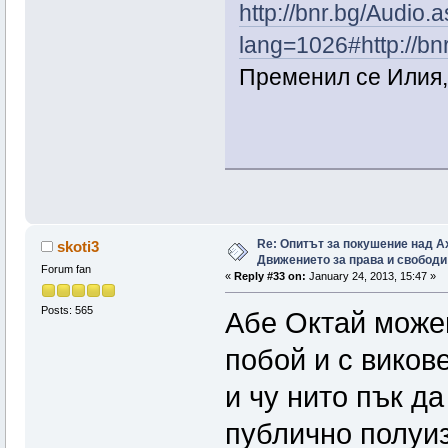
http://bnr.bg/Audio.
lang=1026#http://bn
Пременил се Илия,п
Re: Опитът за покушение над А
skoti3
Движението за права и свободи
Forum fan
«
Reply #33 on:
January 24, 2013, 15:47 »
Posts: 565
Абе Октай можеш
побой и с викове
и чу нито пък да
публично полуиз