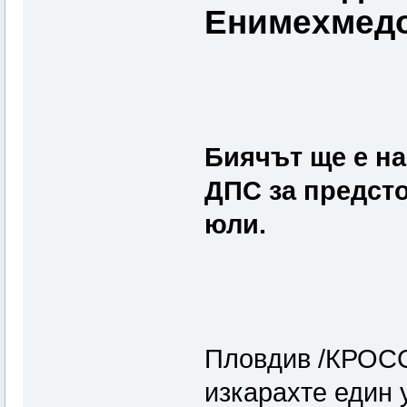
Енимехмедо
Биячът ще е на
ДПС за предст
юли.
Пловдив /КРОСС
изкарахте един 