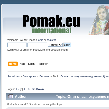
Welcome,
Guest
. Please
login
or
register
.
Login with username, password and session length
Home
Help
Login
Register
Pomak.eu
»
Български
»
Bестник
»
Topic:
Опитът за покушение над  Ахмед Доган
Pages:
1
2
[
3
]
4
5
6
Go Down
Author
Topic: Опитът за покушение 
67805 times)
0 Members and 2 Guests are viewing this topic.