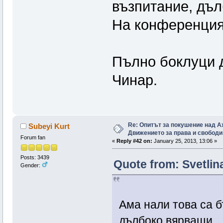
възпитание, дъл
На конференция
Пълно боклуци д
Чинар.
Re: Опитът за покушение над А
Subeyi Kurt
Движението за права и свободи
Forum fan
«
Reply #42 on:
January 25, 2013, 13:06 »
Posts: 3439
Quote from: Svetlin
Gender:
Ама нали това са б
дълбоко вярващи.