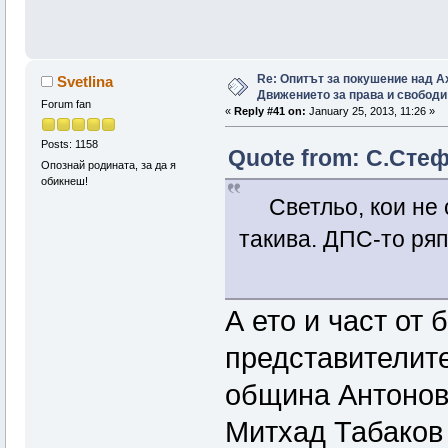
Re: Опитът за покушение над А
Svetlina
Движението за права и свободи
Forum fan
«
Reply #41 on:
January 25, 2013, 11:26 »
Posts: 1158
Quote from: С.Стеф
Опознай родината, за да я
обикнеш!
Светльо, кои не с
такива. ДПС-то ряп
А ето и част от 
представителит
община Антонов
Митхад Табаков 