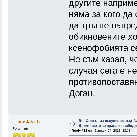
другите наприме
няма за кого да
да тръгне напред
обикновените хо
ксенофобията се
Не съм казал, 
случая сега е н
противопоставян
Доган.
Re: Опитът за покушение над А
mustafa_b
Движението за права и свободи
Forum fan
«
Reply #31 on:
January 24, 2013, 13:33 »