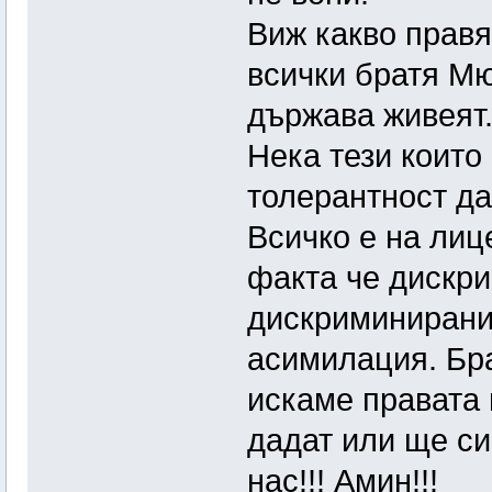
Виж какво правя
всички братя Мю
държава живеят
Нека тези които
толерантност да
Всичко е на лиц
факта че дискр
дискриминиранит
асимилация. Бра
искаме правата 
дадат или ще си
нас!!! Амин!!!