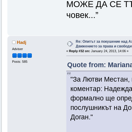
МОЖЕ ДА СЕ ТЪ
човек...”
Re: Опитът за покушение над А
Hadj
Движението за права и свободи
Adviser
«
Reply #32 on:
January 24, 2013, 14:06 »
Posts: 585
Quote from: Mariana
"За Лютви Местан,
коментар: Надеждат
формално ще опред
послушникът на До
Доган."