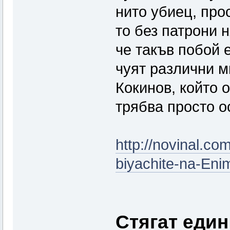
нито убиец, про
то без патрони н
че такъв побой 
чуят различни м
Кокинов, който 
трябва просто о
http://novinal.co
biyachite-na-En
Стягат един