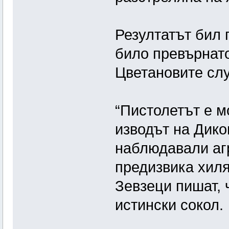
Резултатът бил 
било превърнато
Цветановите слу
“Пистолетът е м
изводът на Дико
наблюдавали аг
предизвика хиля
Зевзеци пишат, 
истински сокол.