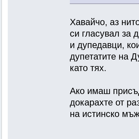
Хавайчо, аз нито
си гласувал за 
и дупедавци, ко
дупетатите на 
като тях.
Ако имаш присъд
докарахте от ра
на истинско мъж