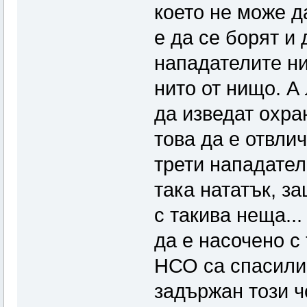
което не може д
е да се борят и
нападателите ни
нито от нищо. А
да изведат охра
това да е отвли
трети нападател
така нататък, з
с такива неща...
да е насочено с
НСО са спасили 
задържан този ч