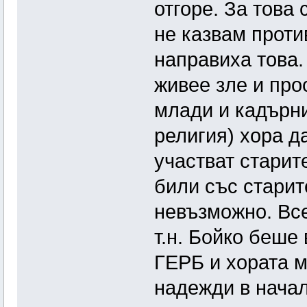
отгоре. За това
не казвам проти
направиха това.
живее зле и про
млади и кадърни
религия) хора да
участват старит
били със старит
невъзможно. Все
т.н. Бойко беше
ГЕРБ и хората м
надежди в начал