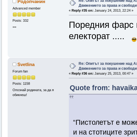
Re: Опитът за покушение над А
Родопчанин
Движението за права и свободи
Advanced member
«
Reply #35 on:
January 24, 2013, 22:24 »
Posts: 332
Поредния фарс 
==
електорат .....
Re: Опитът за покушение над А
Svetlina
Движението за права и свободи
Forum fan
«
Reply #36 on:
January 25, 2013, 00:47 »
Posts: 1158
Quote from: havaika
Опознай родината, за да я
обикнеш!
“Пистолетът е може
и на стотиците зри