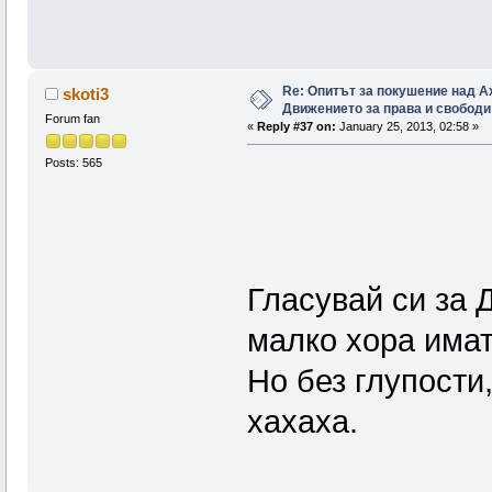
Re: Опитът за покушение над А
skoti3
Движението за права и свободи
Forum fan
«
Reply #37 on:
January 25, 2013, 02:58 »
Posts: 565
Гласувай си за 
малко хора имат 
Но без глупости
хахаха.