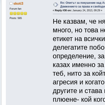
Re: Опитът за покушение над А
skoti3
Движението за права и свободи
Forum fan
«
Reply #30 on:
January 24, 2013, 09:29 »
Posts: 565
Не казвам, че н
много, но това н
етикет на всички
делегатите побо
определение, за
казах именно за
теб, нито за кой
агресия и когато
другите и става 
плюене- кой ког