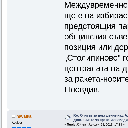
Междувременно P
ще е на избирае
предстоящия па
общинския съвет
позиция или дор
„Столипиново" г
централата на 
за ракета-носит
Пловдив.
Re: Опитът за покушение над А
havaika
Движението за права и свободи
Adviser
«
Reply #34 on:
January 24, 2013, 17:38 »