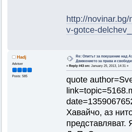
http://novinar.bg
v-gotce-delche
Re: Опитът за покушение над А
Hadj
Движението за права и свободи
Adviser
«
Reply #43 on:
January 25, 2013, 14:31 »
Posts: 585
quote author=Sve
link=topic=516
date=135906765
Хавайчо, аз нит
представляват. 