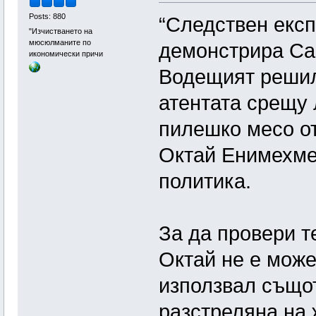
Posts: 880
“Следствен експ
"Изчистването на
мюсюлманите по
демонстрира Са
икономически причи
Водещият решил
атентата срещу 
пилешко месо от
Октай Енимехме
политика.
За да провери те
Октай не е може
използвал същот
разстреляна на 