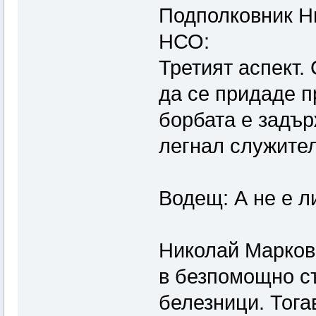
Подполковник Н
НСО:
Третият аспект.
да се придаде п
борбата е задър
легнал служител
Водещ: А не е л
Николай Марков:
в безпомощно с
белезници. Тога