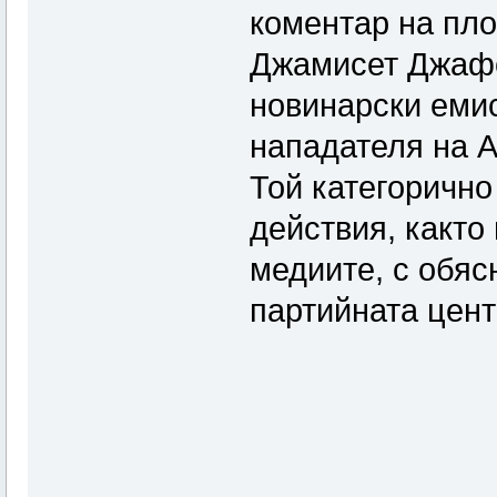
коментар на пл
Джамисет Джафер
новинарски емис
нападателя на 
Той категорично
действия, както
медиите, с обяс
партийната цен