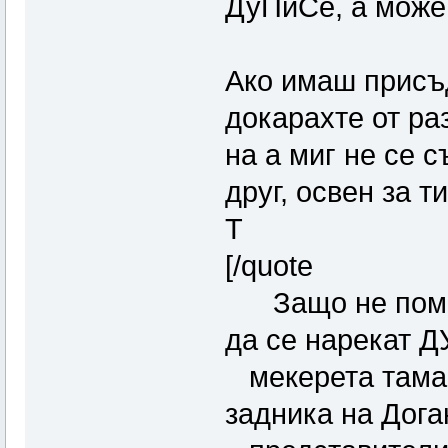
ДуПиСе, а може 
Ако имаш присъд
докарахте от ра
на а миг не се с
друг, освен за 
Т
[/quote
Защо не помис
да се нарекат 
мекерета таман
задника на Дога