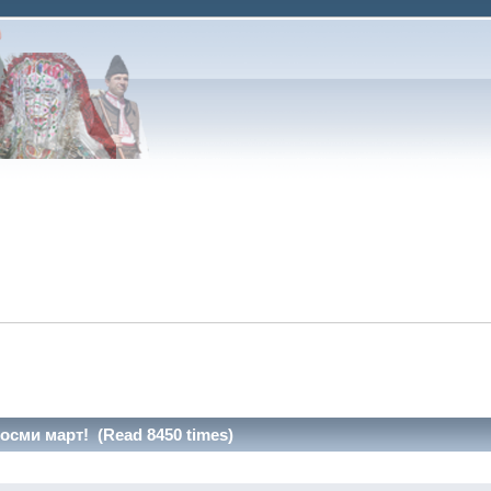
осми март! (Read 8450 times)