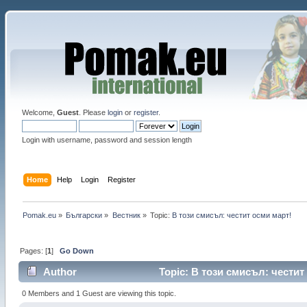
Welcome,
Guest
. Please
login
or
register
.
Login with username, password and session length
Home
Help
Login
Register
Pomak.eu
»
Български
»
Bестник
»
Topic:
В този смисъл: честит осми март!
Pages: [
1
]
Go Down
Author
Topic: В този смисъл: честит 
0 Members and 1 Guest are viewing this topic.