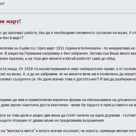
рт!
ми март!
т да започват работа, без да е необходимо писменото съгласие на мъжа. А от
и без 8 март?
елязва за първи път през март 1911 година в Копенхаген - по инициатива на
ия. В нацистка Германия например е бил забранен. Затова пък беше много в
ален празник, а на този ден жените в Китай работят само до обяд.
оста неща. От 1918-та насам германките имат избирателно право, а от полов
ие на мъжа. А, и да не забравим, че на жените вече им е позволено да играя
силват съпругите си. Но дали всичко това е достатъчно? И как да разберем к
ходимо да има и граматически коректна форма за обозначаване на длъжности к
зи думи звучат наистина доста екзотично - може би защото и присъствието на 
ати за това дали е редно две жени да стоят начело на една държава - съотве
същите позиции от двама мъже не предизвиква възражения.
 на "женската квота" и когато всички осъзнаят, че хората, заемащи високи по