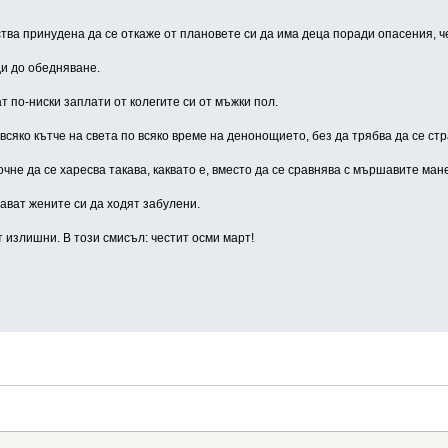
вства принудена да се откаже от плановете си да има деца поради опасения, 
ди до обедняване.
т по-ниски заплати от колегите си от мъжки пол.
 всяко кътче на света по всяко време на денонощието, без да трябва да се с
очне да се харесва такава, каквато е, вместо да се сравнява с мършавите ман
ават жените си да ходят забулени.
 излишни. В този смисъл: честит осми март!