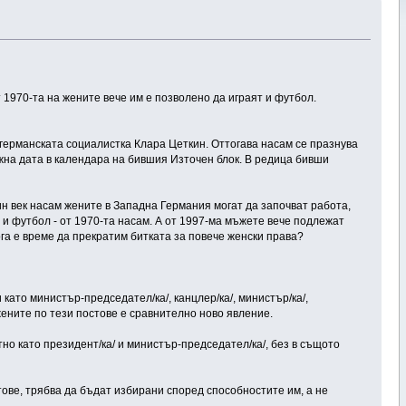
 1970-та на жените вече им е позволено да играят и футбол.
 германската социалистка Клара Цеткин. Оттогава насам се празнува
ажна дата в календара на бившия Източен блок. В редица бивши
ин век насам жените в Западна Германия могат да започват работа,
т и футбол - от 1970-та насам. А от 1997-ма мъжете вече подлежат
ога е време да прекратим битката за повече женски права?
ато министър-председател/ка/, канцлер/ка/, министър/ка/,
жените по тези постове е сравнително ново явление.
тно като президент/ка/ и министър-председател/ка/, без в същото
стове, трябва да бъдат избирани според способностите им, а не