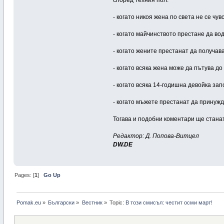
- когато никоя жена по света не се чу
- когато майчинството престане да во
- когато жените престанат да получава
- когато всяка жена може да пътува до
- когато всяка 14-годишна девойка зап
- когато мъжете престанат да принужд
Тогава и подобни коментари ще станат
Редактор: Д. Попова-Витцел
DW.DE
Pages: [
1
]
Go Up
Pomak.eu
»
Български
»
Bестник
»
Topic:
В този смисъл: честит осми март!