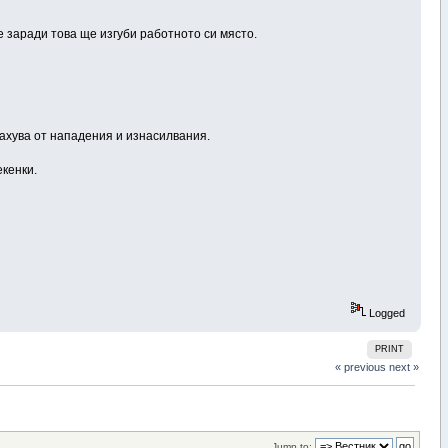
че заради това ще изгуби работното си място.
трахува от нападения и изнасилвания.
екенки.
Logged
PRINT
« previous
next »
Jump to: