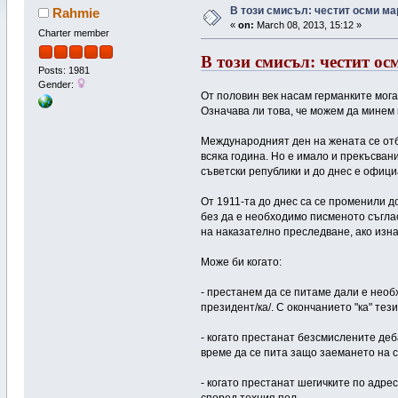
В този смисъл: честит осми ма
Rahmie
«
on:
March 08, 2013, 15:12 »
Charter member
В този смисъл: честит ос
Posts: 1981
Gender:
От половин век насам германките мога
Означава ли това, че можем да минем 
Международният ден на жената се отб
всяка година. Но е имало и прекъсван
съветски републики и до днес е офици
От 1911-та до днес са се променили д
без да е необходимо писменото съглас
на наказателно преследване, ако изна
Може би когато:
- престанем да се питаме дали е необ
президент/ка/. С окончанието "ка" те
- когато престанат безсмислените деб
време да се пита защо заемането на 
- когато престанат шегичките по адрес
според техния пол.