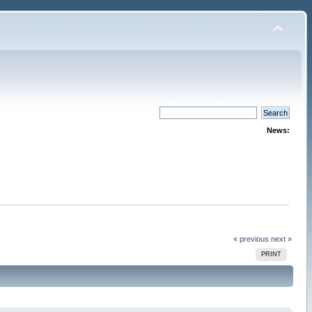
News:
« previous
next »
PRINT