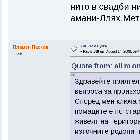
нито в свадби н
амани-Ллях.Мет
Ynt: Помаците
Пламен Пасков
«
Reply #38 on:
August 14, 2008, 09:4
Guest
Quote from: ali m o
Здравейте приятел
въпроса за произх
Според мен ключа о
помаците е по-ста
живеят на територ
източните родопи п