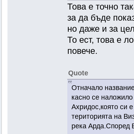
Това е точно так
за да бъде пока
но даже и за це
То ест, това е 
повече.
Quote
Отначало названиет
касно се наложило
Ахридос,която си 
територията на Виз
река Арда.Според 