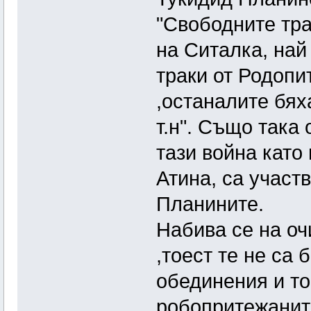
"Свободните тра
на Ситалка, най
траки от Родопи
,останалите бях
т.н". Също така 
тази война като
Атина, са участ
Планините.
Набива се на оч
,тоест те не са
обединения и то
робопритежанито