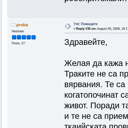
Ynt: Помаците
proba
«
Reply #35 on:
August 05, 2008, 18:1
Historian
Здравейте,
Posts: 27
Желая да кажа н
Траките не са п
вярвания. Те са
когатопочинат с
живот. Поради т
и те не са прие
ткаийската пров