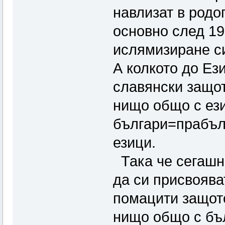
навлизат в родо
основно след 19
ислямизиране си
А колкото до Ез
славянски защот
нищо общо с ези
българи=прабълг
езици.
Така че сегашн
да си присвоява
помацити защото
нищо общо с бъл