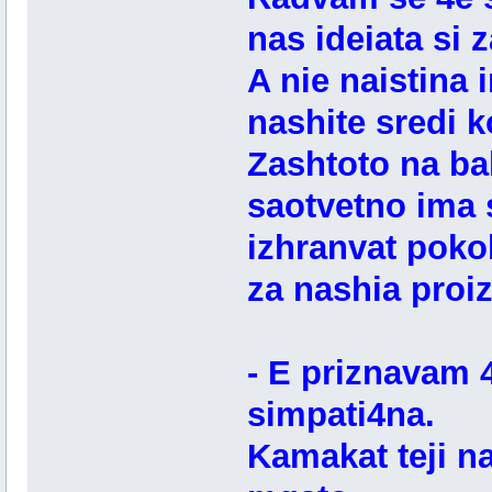
nas ideiata si 
A nie naistina 
nashite sredi k
Zashtoto na bal
saotvetno ima s
izhranvat pokol
za nashia proi
- E priznavam 4
simpati4na.
Kamakat teji n