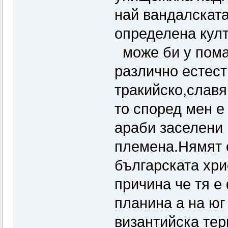
най вандалскат
определена култ
може би у пома
различно естест
тракийско,славя
то според мен е
араби заселени 
племена.Нямят 
българската хри
причина че тя е
планина а на юг
византийска тер