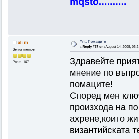
mqsto..........
Ynt: Помаците
ali m
«
Reply #37 on:
August 14, 2008, 03:2
Senior member
Здравейте прия
Posts: 107
мнение по въпро
помаците!
Според мен ключ
произхода на по
ахрене,които жи
византийската т