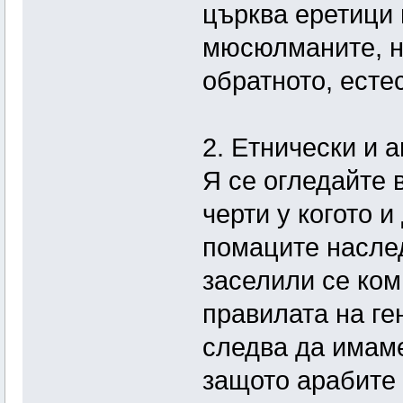
църква еретици 
мюсюлманите, но
обратното, есте
2. Етнически и 
Я се огледайте 
черти у когото и
помаците наслед
заселили се ком
правилата на ге
следва да имаме
защото арабите 