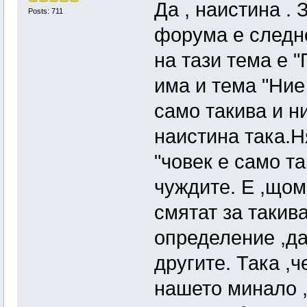
Да , наистина . 
Posts: 711
форума е следно
на тази тема е 
има и тема "Ние
само такива и н
наистина така.Н
"човек е само та
чуждите. Е ,щом
смятат за такив
определение ,да
другите. Така ,ч
нашето минало ,