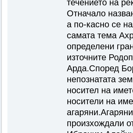
течението на ре
Отначало назван
а по-касно се н
самата тема Ахр
определени гран
източните Родоп
Арда.Според Бо
непознатата зем
носител на името
носители на име
агаряни.Агаряни
произхождали от