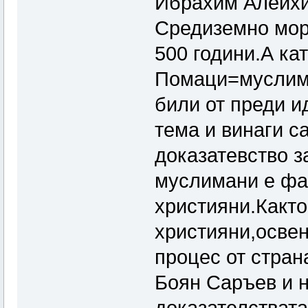
Ибрахим Алейхи
Средиземно мор
500 години.А ка
Помаци=муслиман
били от преди и
тема и винаги с
доказатевство з
муслимани е фа
християни.Какт
християни,осве
процес от стран
Боян Саръев и н