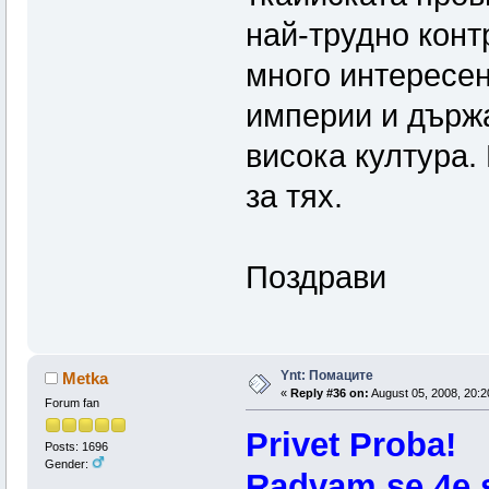
най-трудно конт
много интересен
империи и държа
висока култура.
за тях.
Поздрави
Ynt: Помаците
Metka
«
Reply #36 on:
August 05, 2008, 20:2
Forum fan
Privet Proba!
Posts: 1696
Gender:
Radvam se 4e s