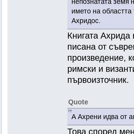
непознатата земя н
името на областта 
Ахридос.
Книгата Ахрида 
писана от съвре
произведение, к
римски и визант
първоизточник.
Quote
А Ахрени идва от а
Това според мен