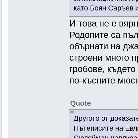
като Боян Саръев и
И това не е вярн
Родопите са пъл
обърнати на джа
строени много п
гробове, където
по-късните мюс
Quote
Другото от доказат
Пътеписите на Евл