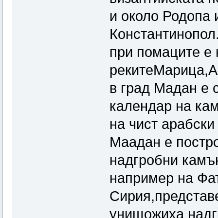
и около Родопа 
Константинопол
при помаците е 
рекитеМарица,А
в град Мадан е 
календар на кам
на чист арабски
Маадан е постро
надгробни камън
например на Фат
Сирия,представ
унищожиха надг