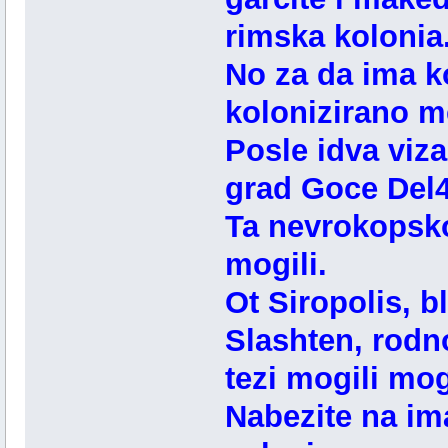
rimska kolonia
No za da ima ko
kolonizirano m
Posle idva viz
grad Goce Del4
Ta nevrokopskot
mogili.
Ot Siropolis, b
Slashten, rodn
tezi mogili mog
Nabezite na im