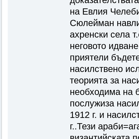
доказателствата
на Евлия Челеби
Сюлейман навли
ахренски села т.
неговото идване
приятели бъдете
насилствено ис
теорията за на
необходима на б
послужиза наси
1912 г. и насил
г..Тези араби=а
византийската п