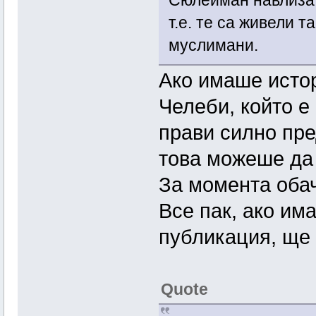
Сюлейман навлиза 
т.е. те са живели т
муслимани.
Ако имаше исто
Челеби, който е 
прави силно пре
това можеше да 
За момента обач
Все пак, ако им
публикация, ще 
Quote