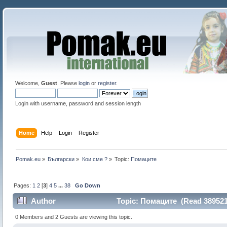
Welcome,
Guest
. Please
login
or
register
.
Login with username, password and session length
Home
Help
Login
Register
Pomak.eu
»
Български
»
Кои сме ?
»
Topic:
Помаците 
Pages:
1
2
[
3
]
4
5
...
38
Go Down
Author
Topic: Помаците (Read 389521
0 Members and 2 Guests are viewing this topic.