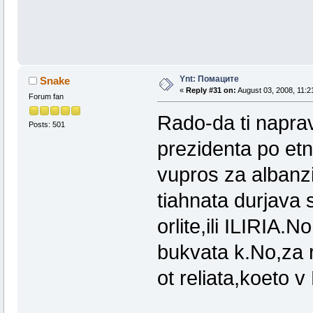
Ynt: Помаците
Snake
«
Reply #31 on:
August 03, 2008, 11:2
Forum fan
Rado-da ti naprav
Posts: 501
prezidenta po etn
vupros za albanz
tiahnata durjava 
orlite,ili ILIRIA
bukvata k.No,za r
ot reliata,koeto 