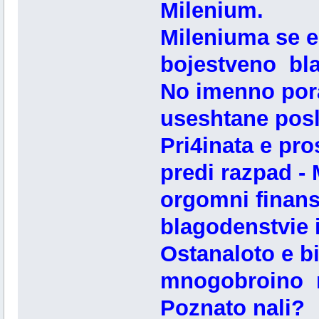
Milenium.
Mileniuma se e
bojestveno bla
No imenno por
useshtane posl
Pri4inata e pro
predi razpad - 
orgomni finanso
blagodenstvie i
Ostanaloto e b
mnogobroino na
Poznato nali?