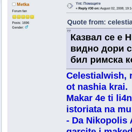
Ynt: Помаците
Metka
«
Reply #30 on:
August 02, 2008, 19:1
Forum fan
Quote from: celesti
Posts: 1696
Gender:
Казвал се е 
видно дори с
бил римска к
Celestialwish, 
ot nashia krai.
Makar 4e ti li4
istoriata na m
- Da Nikopolis
garcite i maked