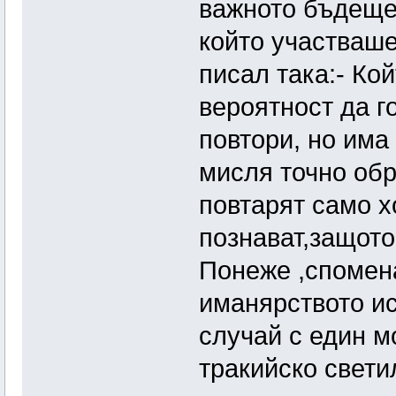
важното бъдеще
който участваше
писал така:- Ко
вероятност да го
повтори, но има 
мисля точно обр
повтарят само х
познават,защото
Понеже ,спомена
иманярството ис
случай с един м
тракийско свети