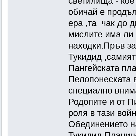
светилища - коет
обичай е продъл
ера ,та чак до д
мислите има ли 
находки.Пръв за
Тукидид ,самият
Пангейската пла
Пелопонеската в
специално внима
Родопите и от П
роля в тази вой
Обединението на
Тукидид Планинс