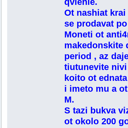
qvlenie.
Ot nashiat krai
se prodavat po 
Moneti ot anti4
makedonskite da
period , az daj
tiutunevite niv
koito ot ednata
i imeto mu a o
M.
S tazi bukva vi
ot okolo 200 go