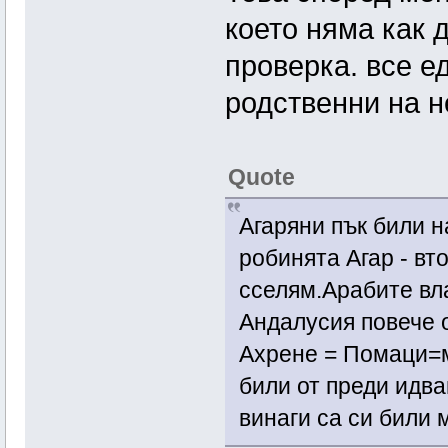
което няма как 
проверка. все е
родственни на н
Quote
Агаряни пък били 
робинята Агар - в
сселям.Арабите вл
Андалусия повече о
Ахрене = Помаци=м
били от преди идва
винаги са си били 