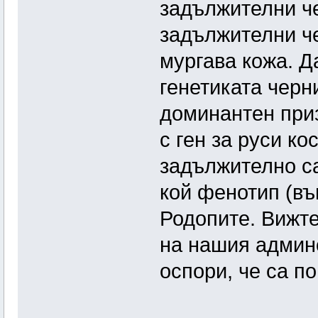
задължителни че
задължителни ч
мургава кожа. Д
генетиката черн
доминантен приз
с ген за руси ко
задължително са
кой фенотип (въ
Родопите. Вижте
на нашия админс
оспори, че са п