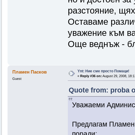
разстояние, щях
Оставаме различ
уважение към ва
Още веднъж - бл
Ynt: Ние сме просто Помаци!
Пламен Пасков
«
Reply #36 on:
August 29, 2008, 18:1
Guest
Quote from: proba o
Уважаеми Админис
Предлагам Пламен 
поради: