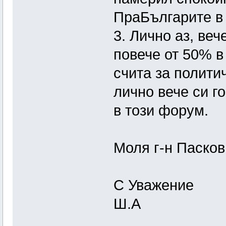
ПраБългарите в 
3. Лично аз, веч
повече от 50% в
счита за полити
лично вече си г
в този форум.
Моля г-н Пасков
С Уважение
Ш.А