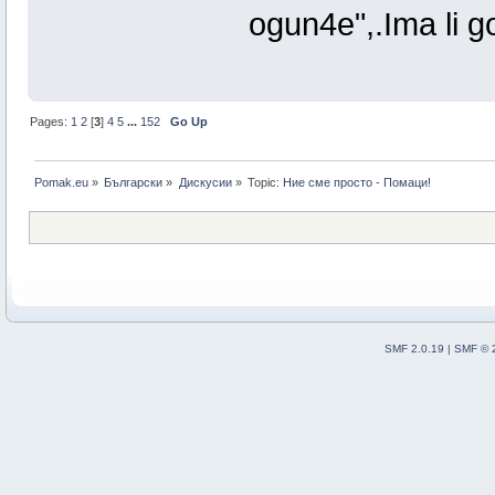
ogun4e",.Ima li go
Pages:
1
2
[
3
]
4
5
...
152
Go Up
Pomak.eu
»
Български
»
Дискусии
»
Topic:
Ние сме просто - Помаци!
SMF 2.0.19
|
SMF © 