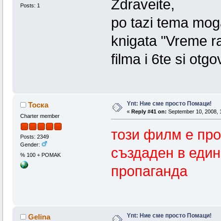
Zdraveite,
Posts: 1
po tazi tema mog
knigata "Vreme ra
filma i 6te si ot
Ynt: Ние сме просто Помаци!
Тоска
«
Reply #41 on:
September 10, 2008, 
Charter member
тoзи филм е про
Posts: 2349
Gender:
създаден в един
% 100 + POMAK
пропаганда
Ynt: Ние сме просто Помаци!
Gelina