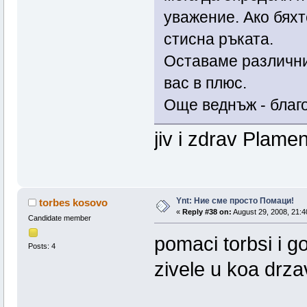
уважение. Ако бяхт
стисна ръката.
Оставаме различни,
вас в плюс.
Още веднъж - благо
jiv i zdrav Plamen
Ynt: Ние сме просто Помаци!
torbes kosovo
«
Reply #38 on:
August 29, 2008, 21:4
Candidate member
pomaci torbsi i g
Posts: 4
zivele u koa drza