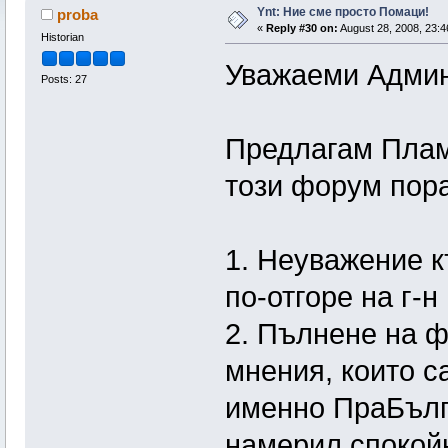
Ynt: Ние сме просто Помаци!
proba
«
Reply #30 on:
August 28, 2008, 23:4
Historian
Уважаеми Админ
Posts: 27
Предлагам Плам
този форум пор
1. Неуважение к
по-отгоре на г-н
2. Пълнене на 
мнения, които с
именно ПраБълга
намерил спокой