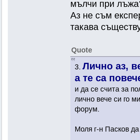
мълчи при лъжа
Аз не съм експе
такава съществу
Quote
Лично аз, в
3.
а те са повеч
и да се счита за п
лично вече си го м
форум.
Моля г-н Пасков да