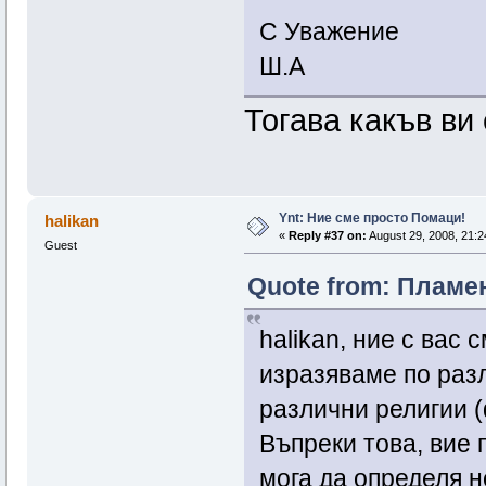
С Уважение
Ш.А
Тогава какъв ви
Ynt: Ние сме просто Помаци!
halikan
«
Reply #37 on:
August 29, 2008, 21:2
Guest
Quote from: Пламен
halikan, ние с вас
изразяваме по раз
различни религии 
Въпреки това, вие п
мога да определя н