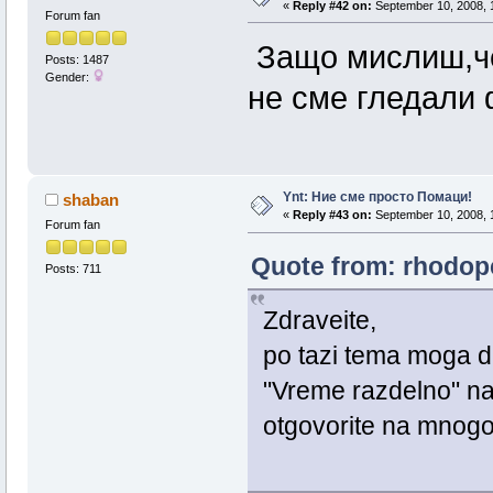
«
Reply #42 on:
September 10, 2008, 
Forum fan
Защо мислиш,че
Posts: 1487
Gender:
не сме гледали
Ynt: Ние сме просто Помаци!
shaban
«
Reply #43 on:
September 10, 2008, 
Forum fan
Quote from: rhodop
Posts: 711
Zdraveite,
po tazi tema moga d
"Vreme razdelno" na 
otgovorite na mnog