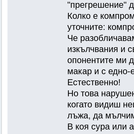
"прегрешение" д
Колко е компро
уточните: компр
Че разобличава
изкълчвания и с
опонентите ми д
макар и с едно-
Естественно!
Но това нарушен
когато видиш н
лъжа, да мълчим
В коя сура или 