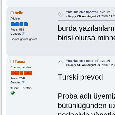
Ynt: Ние сме просто Помаци!
bello
«
Reply #32 on:
August 29, 2008, 14:1
Adviser
burda yazılanların
Posts: 588
Gender:
birisi olursa min
Göçler, göçler, göçler...
Ynt: Ние сме просто Помаци!
Тоска
«
Reply #33 on:
August 29, 2008, 14:3
Charter member
Turski prevod
Posts: 2349
Gender:
% 100 + POMAK
Proba adlı üyemi
bütünlüğünden uza