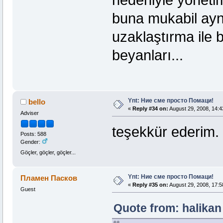
nedeniyle yönetim
buna mukabil aynı
uzaklaştırma ile
beyanları...
Ynt: Ние сме просто Помаци!
bello
«
Reply #34 on:
August 29, 2008, 14:4
Adviser
teşekkür ederim
Posts: 588
Gender:
Göçler, göçler, göçler...
Ynt: Ние сме просто Помаци!
Пламен Пасков
«
Reply #35 on:
August 29, 2008, 17:5
Guest
Quote from: halikan