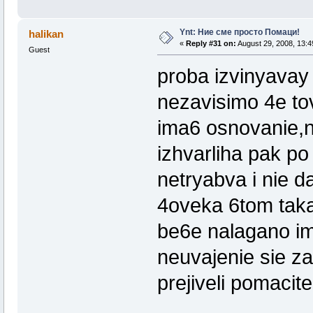
Ynt: Ние сме просто Помаци!
halikan
«
Reply #31 on:
August 29, 2008, 13:4
Guest
proba izvinyavay
nezavisimo 4e tov
ima6 osnovanie,n
izhvarliha pak po 
netryabva i nie 
4oveka 6tom taka
be6e nalagano im
neuvajenie sie z
prejiveli pomacite