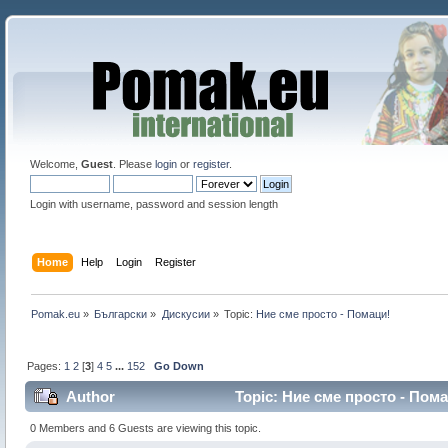
Welcome,
Guest
. Please
login
or
register
.
Login with username, password and session length
Home
Help
Login
Register
Pomak.eu
»
Български
»
Дискусии
»
Topic:
Ние сме просто - Помаци!
Pages:
1
2
[
3
]
4
5
...
152
Go Down
Author
Topic: Ние сме просто - Пома
0 Members and 6 Guests are viewing this topic.