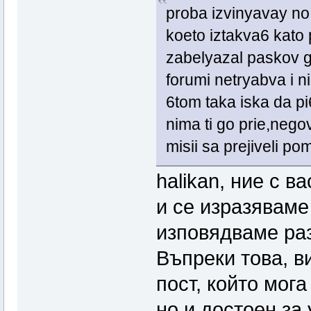
proba izvinyavay no
koeto iztakva6 kato 
zabelyazal paskov go
forumi netryabva i 
6tom taka iska da p
nima ti go prie,neg
misii sa prejiveli po
halikan, ние с 
и се изразяваме
изповядваме ра
Въпреки това, ви
пост, който мог
но и достоен за