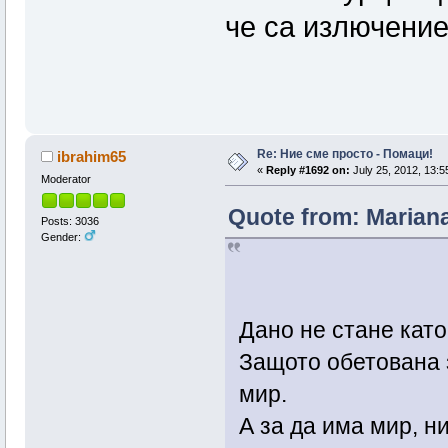
че са излючение
Re: Ние сме просто - Помаци!
ibrahim65
«
Reply #1692 on:
July 25, 2012, 13:5
Moderator
Quote from: Mariana
Posts: 3036
Gender:
Дано не стане като
Защото обетована з
мир.
А за да има мир, н