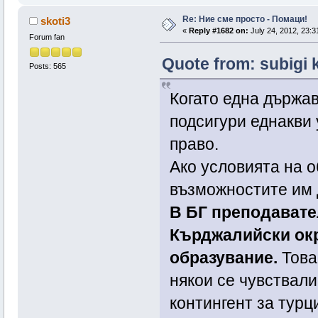
Re: Ние сме просто - Помаци!
skoti3
«
Reply #1682 on:
July 24, 2012, 23:3
Forum fan
Quote from: subigi k
Posts: 565
Когато една държав
подсигури еднакви 
право.
Ако условията на о
възможностите им д
В БГ преподавате
Кърджалийски окр
образувание.
Това
някои се чувствали
контингент за турц