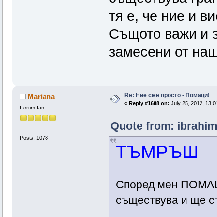
тя е, че ние и в
Същото важи и з
замесени от наш
Re: Ние сме просто - Помаци!
Mariana
«
Reply #1688 on:
July 25, 2012, 13:0
Forum fan
Quote from: ibrahim
Posts: 1078
ТЪМРЪШ
Според мен ПОМА
съществува и ще 