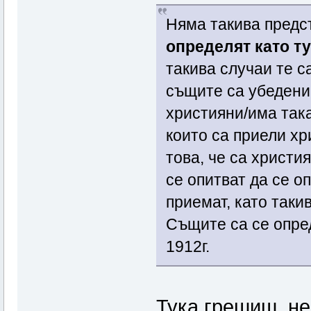
Няма такива предс
определят като т
такива случаи те с
същите са убедени
християни/има так
които са приели хр
това, че са христи
се опитват да се о
приемат, като таки
Същите са се опре
1912г.
Тука грешиш, не