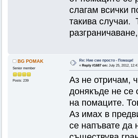
слагам всички п
такива случаи. 
разграничаване,
Re: Ние сме просто - Помаци!
BG POMAK
«
Reply #1687 on:
July 25, 2012, 12:4
Senior member
Аз не отричам, 
Posts: 239
донякъде не се 
на помаците. То
Аз имах в предв
се напъвате да 
съществува гран