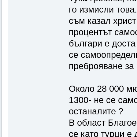
го измисли това
съм казал христ
процентът самоо
българи е доста 
се самоопредел
преброяване за
Около 28 000 мю
1300- не се сам
останалите ?
В област Благо
се като турци е 