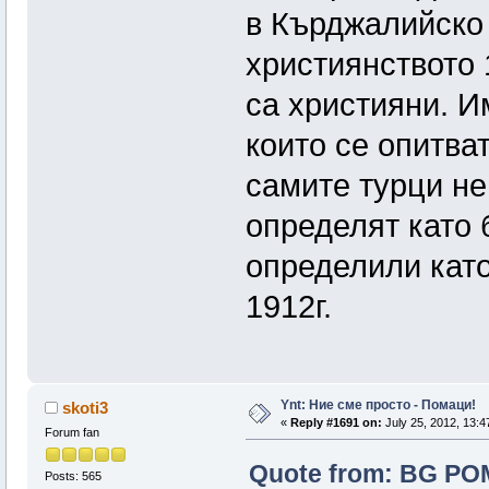
в Кърджалийско 
християнството 1
са християни. И
които се опитват
самите турци не 
определят като
определили като
1912г.
Ynt: Ние сме просто - Помаци!
skoti3
«
Reply #1691 on:
July 25, 2012, 13:4
Forum fan
Quote from: BG POM
Posts: 565