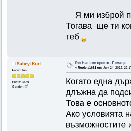
Я ми изброй по
Тогава ще ти ко
теб
Re: Ние сме просто - Помаци!
Subeyi Kurt
«
Reply #1681 on:
July 24, 2012, 22:1
Forum fan
Когато една държ
Posts: 3439
Gender:
длъжна да подси
Това е основнот
Ако условията н
възможностите и