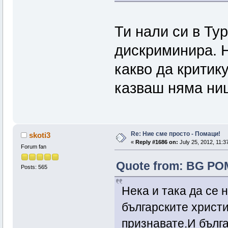
Ти нали си в Тур
дискриминира. 
какво да критику
казваш няма ни
Re: Ние сме просто - Помаци!
skoti3
«
Reply #1686 on:
July 25, 2012, 11:3
Forum fan
Quote from: BG POM
Posts: 565
Нека и така да се н
българските христи
признавате.И бълг