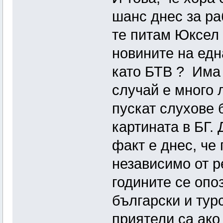
шанс днес за ра
те питам Юксел 
новините на едн
като БТВ ? Има 
случай е много 
пускат слухове 
картината в БГ. 
факт е днес, че
независимо от р
годините се опо
български и тур
приятели са ако