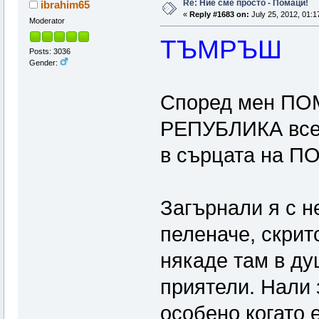
Re: Ние сме просто - Помаци!
ibrahim65
«
Reply #1683 on:
July 25, 2012, 01:1
Moderator
ТЪМРЪШ
Posts: 3036
Gender:
Според мен П
РЕПУБЛИКА все 
в сърцата на 
Загърнали я с н
пеленаче, скрит
някаде там в ду
приятели. Нали 
особено когато 