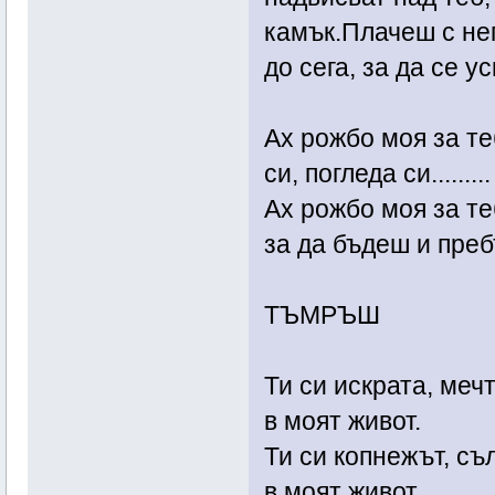
камък.Плачеш с нег
до сега, за да се у
Ах рожбо моя за те
си, погледа си.........
Ах рожбо моя за те
за да бъдеш и пре
ТЪМРЪШ
Ти си искрата, мечт
в моят живот.
Ти си копнежът, съ
в моят живот.