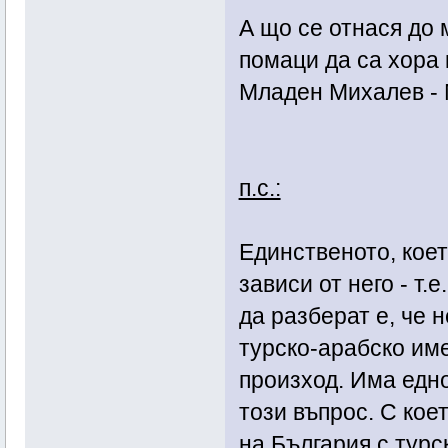
А що се отнася до 
помаци да са хора
Младен Михалев -
п.с.:
Единственото, коет
зависи от него - т.
да разберат е, че 
турско-арабско име
произход. Има едн
този въпрос. С кое
на България с турс