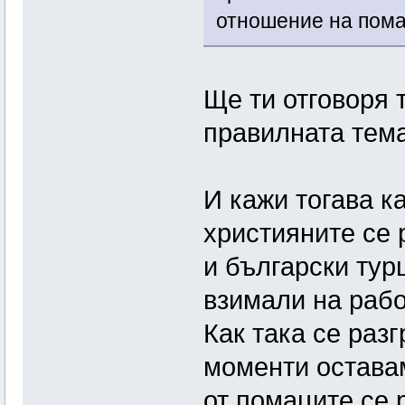
отношение на пома
Ще ти отговоря т
правилната тема
И кажи тогава к
християните се 
и български тур
взимали на работ
Как така се раз
моменти оставам
от помаците се 