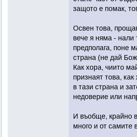
защото е помак, то
Освен това, прощав
вече я няма - нали 
предполага, поне м
страна (не дай Бож
Как хора, чиито ма
признаят това, как
в тази страна и зат
недоверие или напр
И въобще, крайно в
много и от самите 