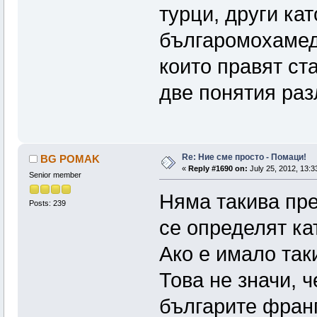
турци, други ка
българомохамеда
които правят ста
две понятия раз
Re: Ние сме просто - Помаци!
BG POMAK
«
Reply #1690 on:
July 25, 2012, 13:3
Senior member
Няма такива пре
Posts: 239
се определят ка
Ако е имало так
Това не значи, 
българите фран