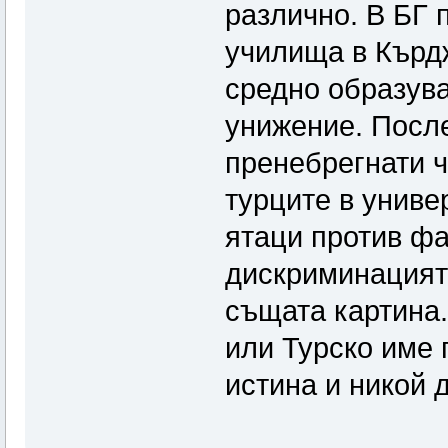
различно. В БГ 
училища в Кърдж
средно образув
унижение. После
пренебрегнати ч
турците в униве
ятаци против ф
дискриминацият
същата картина.
или Турско име 
истина и никой 