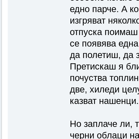
едно парче. А ко
изгряват няколк
отпуска поимаш 
се появява една
да полетиш, да 
Претискаш я бли
почуства топлин
две, хиледи целу
казват нашенци...
Но заплаче ли, 
черни облаци на