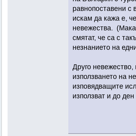
равнопоставени с в
искам да кажа е, ч
невежества. (Макар
смятат, че са с так
незнанието на едни
Друго невежество, 
използването на н
изповядващите исл
използват и до ден