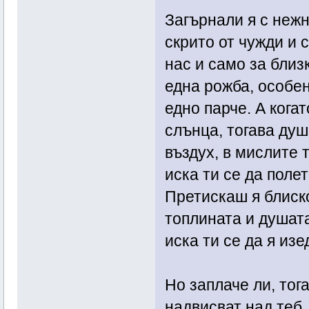
Загърнали я с нежн
скрито от чужди и 
нас и само за близ
една рожба, особен
едно парче. А когат
слънца, тогава душ
въздух, в мислите 
иска ти се да поле
Претискаш я блиско
топлината и душата
иска ти се да я изе
Но заплаче ли, тог
надвисват над теб,