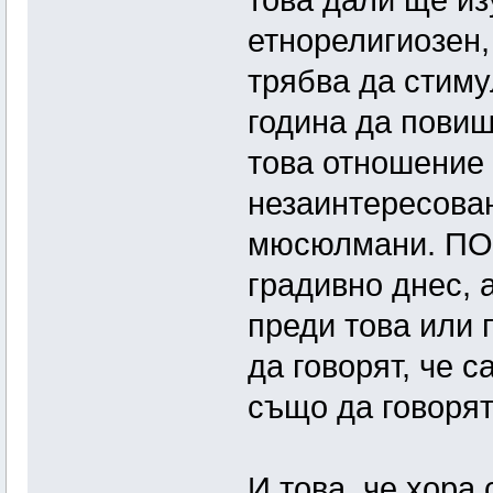
това дали ще из
етнорелигиозен,
трябва да стиму
година да повиш
това отношение
незаинтересован
мюсюлмани. ПОЗ
градивно днес, 
преди това или 
да говорят, че с
също да говорят
И това, че хора