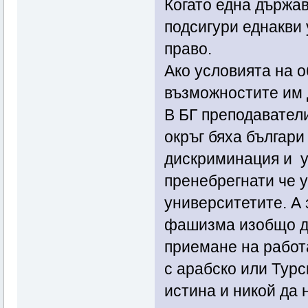
Когато една държав
подсигури еднакви 
право.
Ако условията на о
възможностите им д
В БГ преподавател
окръг бяха българи
дискриминация и у
пренебрегнати че у
университетите. А 
фашизма изобщо да
приемане на работа
с арабско или Турс
истина и никой да 