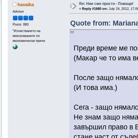
Re: Ние сме просто - Помаци!
havaika
«
Reply #1680 on:
July 24, 2012, 17:0
Adviser
Quote from: Mariana
Posts: 880
"Изчистването на
мюсюлманите по
икономически причи
Преди време ме по
(Макар че то има в
После защо нямало
(И това има.)
Сега - защо нямало
Не знам защо няма,
завършил право в Б
стане част от съде