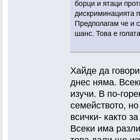
борци и ятаци про
дискриминацията п
Предполагам че и с
шанс. Това е голат
Хайде да говори
днес няма. Всек
изучи. В по-гор
семейството, но
всички- както з
Всеки има разли