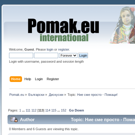
Welcome,
Guest
. Please
login
or
register
.
Login with username, password and session length
Home
Help
Login
Register
Pomak.eu
»
Български
»
Дискусии
»
Topic:
Ние сме просто - Помаци!
Pages:
1
...
111
112
[
113
]
114
115
...
152
Go Down
Author
Topic: Ние сме просто - Пома
0 Members and 6 Guests are viewing this topic.