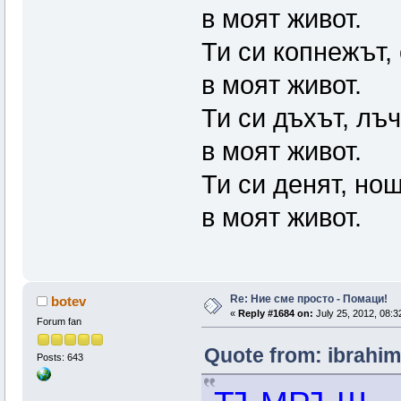
в моят живот.
Ти си копнежът,
в моят живот.
Ти си дъхът, лъч
в моят живот.
Ти си денят, нощ
в моят живот.
Re: Ние сме просто - Помаци!
botev
«
Reply #1684 on:
July 25, 2012, 08:3
Forum fan
Quote from: ibrahim
Posts: 643