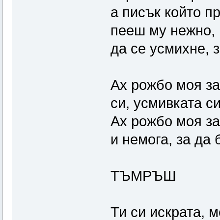
а писък който п
пееш му нежно, 
да се усмихне, 
Ах рожбо моя за
си, усмивката си, 
Ах рожбо моя за
и немога, за да
ТЪМРЪШ
Ти си искрата, м