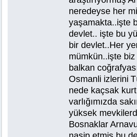
neredeyse her mi
yaşamakta..işte 
devlet.. işte bu y
bir devlet..Her y
mümkün..işte biz 
balkan coğrafyası
Osmanli izlerini T
nede kaçsak kurt
varlığımızda sak
yüksek mevkilerd
Bosnaklar Arnavut
nasip etmiş bu d