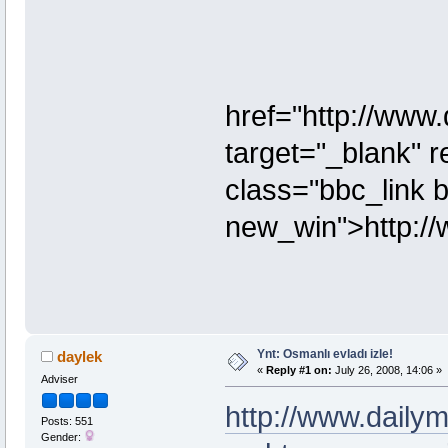
href="http://www
target="_blank" r
class="bbc_link 
new_win">http:/
Ynt: Osmanlı evladı izle!
daylek
«
Reply #1 on:
July 26, 2008, 14:06 »
Adviser
http://www.daily
Posts: 551
Gender: