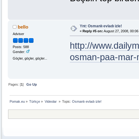
Ynt: Osmanlı evladı izle!
bello
«
Reply #5 on:
August 27, 2008, 00:06
Adviser
http://www.daily
Posts: 588
Gender:
osman-paa-mar-
Göçler, göçler, göçler...
Pages: [
1
]
Go Up
Pomak.eu
»
Türkçe
»
Videolar 
»
Topic:
Osmanlı evladı izle! 