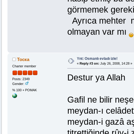
görmemek gereki
Ayrıca mehter müz
olmayan var mı
Ynt: Osmanlı evladı izle!
Тоска
«
Reply #3 on:
July 26, 2008, 14:28 »
Charter member
Destur ya Allah
Posts: 2349
Gender:
% 100 + POMAK
Gafil ne bilir neş
meydan-ı celâdett
meydan-i gazâ aşk
titrettiğinde rûy-