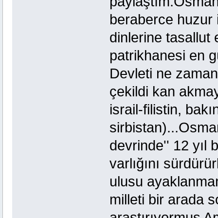
paylaştım.Osmanlı
beraberce huzur i
dinlerine tasallu
patrikhanesi en g
Devleti ne zaman
çekildi kan akmay
israil-filistin, 
sirbistan)...Osmanl
devrinde'' 12 yıl
varlığını sürdürü
ulusu ayaklanmami
milleti bir arada s
araştırıyormuş A