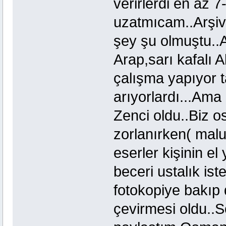
verirlerdi en az 
uzatmıcam..Arşivl
şey şu olmuştu..A
Arap,sarı kafalı A
çalışma yapıyor tar
arıyorlardı...Ama
Zenci oldu..Biz o
zorlanırken( malu
eserler kişinin el
beceri ustalık is
fotokopiye bakıp 
çevirmesi oldu..