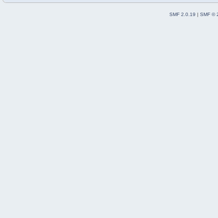
SMF 2.0.19
|
SMF © 