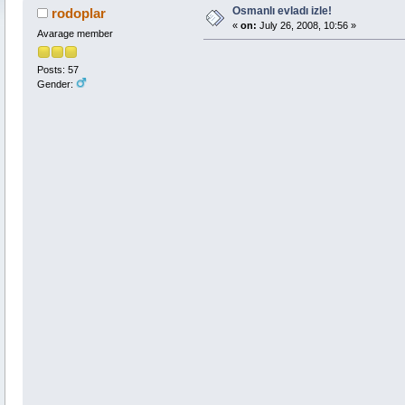
Osmanlı evladı izle!
rodoplar
«
on:
July 26, 2008, 10:56 »
Avarage member
Posts: 57
Gender: