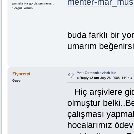
mehter-mar_mus
pomakinka gorda sam jena...
SorguluYorum
buda farklı bir 
umarım beğenirs
Ynt: Osmanlı evladı izle!
Ziyaretçi
«
Reply #2 on:
July 26, 2008, 14:14 »
Guest
Hiç arşivlere gi
olmuştur belki..B
çalışması yapmak 
hocalarımız ödev