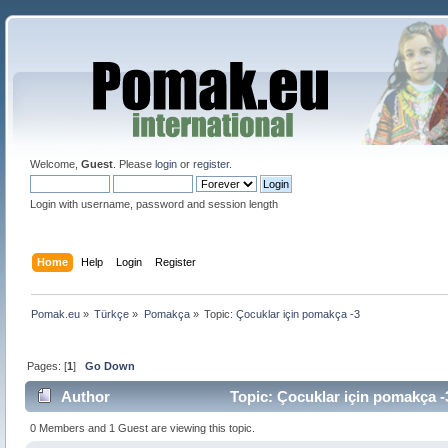
Welcome,
Guest
. Please
login
or
register
.
Login with username, password and session length
Home
Help
Login
Register
Pomak.eu
»
Türkçe
»
Pomakça
»
Topic:
Çocuklar için pomakça -3
Pages: [
1
]
Go Down
Author
Topic: Çocuklar için pomakça -
0 Members and 1 Guest are viewing this topic.