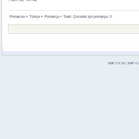
Pomak.eu
»
Türkçe
»
Pomakça
»
Topic:
Çocuklar için pomakça -3
SMF 2.0.19
|
SMF © 