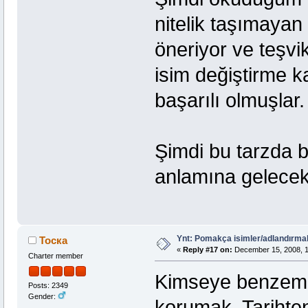
nitelik taşımayan 
öneriyor ve teşvi
isim değiştirme 
başarılı olmuşlar.
Şimdi bu tarzda b
anlamına gelecekt
Ynt: Pomakça isimler/adlandırma
Тоска
«
Reply #17 on:
December 15, 2008, 1
Charter member
Kimseye benzemek
Posts: 2349
Gender:
korumak. Tarihten