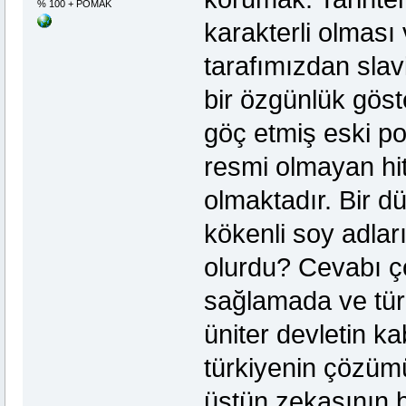
% 100 + POMAK
karakterli olmas
tarafımızdan slav
bir özgünlük göst
göç etmiş eski po
resmi olmayan hit
olmaktadır. Bir d
kökenli soy adlar
olurdu? Cevabı ço
sağlamada ve türk
üniter devletin 
türkiyenin çözüm
üstün zekasının b