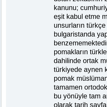
kanunu; cumhuriyet
eşit kabul etme 
unsurların türkçe 
bulgaristanda yap
benzememektedir
pomakların türkler
dahilinde ortak m
türkiyede aynen k
pomak müslüman 
tamamen ortodoks 
bu yönüyle tam an
olarak tarih sayfa