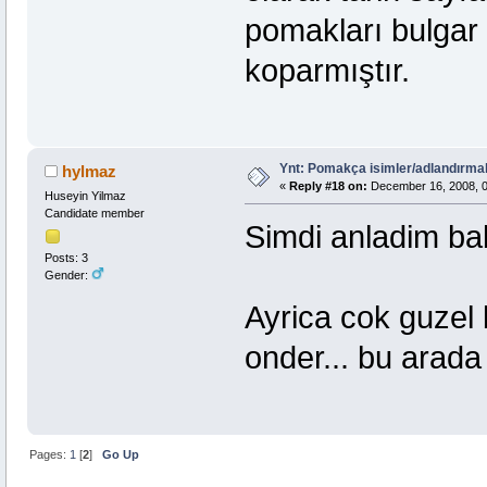
pomakları bulgar
koparmıştır.
Ynt: Pomakça isimler/adlandırma
hylmaz
«
Reply #18 on:
December 16, 2008, 0
Huseyin Yilmaz
Candidate member
Simdi anladim b
Posts: 3
Gender:
Ayrica cok guzel 
onder... bu arad
Pages:
1
[
2
]
Go Up