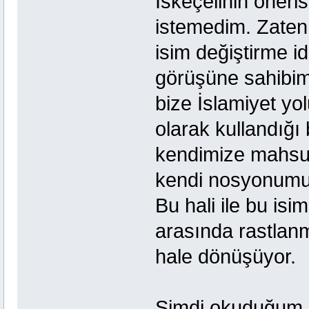
İskeçelinin öneri
istemedim. Zaten
isim değiştirme idd
görüşüne sahibim.
bize İslamiyet yo
olarak kullandığı 
kendimize mahsus
kendi nosyonumuz
Bu hali ile bu is
arasında rastlan
hale dönüşüyor.
Şimdi okuduğum ka