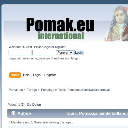
Welcome,
Guest
. Please
login
or
register
.
Login with username, password and session length
Home
Help
Login
Register
Pomak.eu
»
Türkçe
»
Pomakça
»
Topic:
Pomakça isimler/adlandırmalar 
Pages:
1
[
2
]
Go Down
Author
Topic: Pomakça isimler/adlandı
0 Members and 1 Guest are viewing this topic.