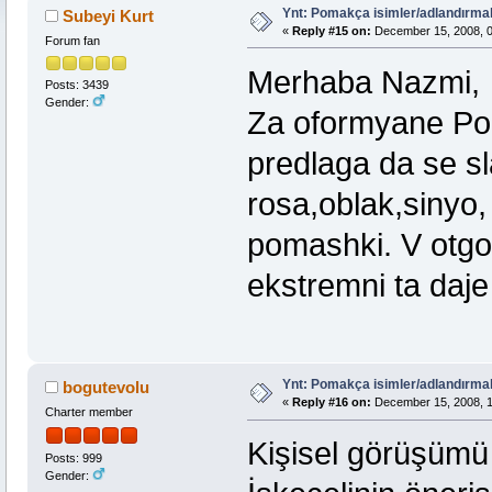
Ynt: Pomakça isimler/adlandırma
Subeyi Kurt
«
Reply #15 on:
December 15, 2008, 0
Forum fan
Merhaba Nazmi,
Posts: 3439
Gender:
Za oformyane Pom
predlaga da se sl
rosa,oblak,sinyo,
pomashki. V otgo
ekstremni ta daj
Ynt: Pomakça isimler/adlandırma
bogutevolu
«
Reply #16 on:
December 15, 2008, 1
Charter member
Kişisel görüşümü 
Posts: 999
Gender: