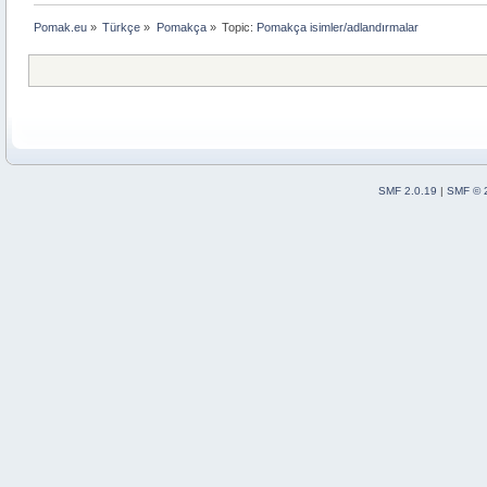
Pomak.eu
»
Türkçe
»
Pomakça
»
Topic:
Pomakça isimler/adlandırmalar 
SMF 2.0.19
|
SMF © 