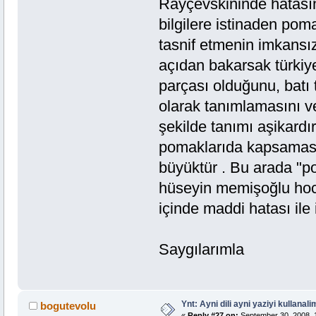
Rayçevskininde hatası
bilgilere istinaden pomak
tasnif etmenin imkansı
açıdan bakarsak türkiye
parçası olduğunu, batı 
olarak tanımlamasını v
şekilde tanımı aşikardı
pomaklarıda kapsaması
büyüktür . Bu arada "pom
hüseyin memişoğlu hoc
içinde maddi hatası ile 
Saygılarımla
Ynt: Ayni dili ayni yaziyi kullanalim
bogutevolu
«
Reply #27 on:
September 30, 2008, 