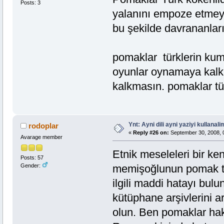
Posts: 3
yalanını empoze etmey
bu şekilde davrananlar
pomaklar türklerin kum
oyunlar oynamaya kalkm
kalkmasın. pomaklar türkt
Ynt: Ayni dili ayni yaziyi kullanalim
rodoplar
«
Reply #26 on:
September 30, 2008, 
Avarage member
Etnik meseleleri bir ke
Posts: 57
Gender:
memişoğlunun pomak türk
ilgili maddi hatayı bulu
kütüphane arşivlerini a
olun. Ben pomaklar hakk