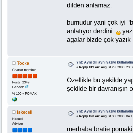
dilden anlamaz.
bumudur yani çok iyi "
anlatıyor derdini
yazı
agalar bizde çok yazı
Ynt: Ayni dili ayni yaziyi kullanalim
Тоска
«
Reply #19 on:
August 29, 2008, 23:3
Charter member
Özellikle bu şekilde yap
Posts: 2349
şekilde bir davranışın 
Gender:
% 100 + POMAK
Ynt: Ayni dili ayni yaziyi kullanalim
iskeceli
«
Reply #20 on:
August 30, 2008, 04:1
iskeceli
Adviser
merhaba bratie pomaki