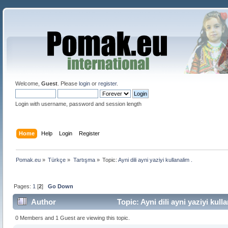
Welcome,
Guest
. Please
login
or
register
.
Login with username, password and session length
Home
Help
Login
Register
Pomak.eu
»
Türkçe
»
Tartışma
»
Topic:
Ayni dili ayni yaziyi kullanalim .
Pages:
1
[
2
]
Go Down
Author
Topic: Ayni dili ayni yaziyi kul
0 Members and 1 Guest are viewing this topic.