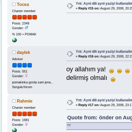
Ynt: Ayni dili ayni yaziyi kullanalim
Тоска
«
Reply #15 on:
August 29, 2008, 20:2
Charter member
Posts: 2349
Gender:
% 100 + POMAK
Ynt: Ayni dili ayni yaziyi kullanalim
daylek
«
Reply #16 on:
August 29, 2008, 22:2
Adviser
oy allahım ya!
Posts: 551
delirmiş olmalı
Gender:
pomakinka gorda sam jena...
SorguluYorum
Ynt: Ayni dili ayni yaziyi kullanalim
Rahmie
«
Reply #17 on:
August 29, 2008, 23:1
Charter member
Quote from: önder on Aug
Posts: 1981
Gender: