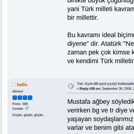
birlikte büyük çoğunluğ
yani Türk milleti kavra
bir millettir.
Bu kavramı ideal biçim
diyene" dir. Atatürk "N
zaman pek çok kimse k
ve kendimi Türk milletin
Ynt: Ayni dili ayni yaziyi kullanalim
bello
«
Reply #28 on:
September 30, 2008, 
Adviser
Mustafa ağbey söyledik
Posts: 588
verirken bg ve tr diye 
Gender:
Göçler, göçler, göçler...
yaşayan soydaşlarımız 
varlar ve benim gibi a