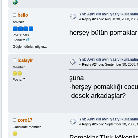
Ynt: Ayni dili ayni yaziyi kullanalim
bello
«
Reply #23 on:
August 30, 2008, 23:5
Adviser
herşey bütün pomaklar
Posts: 588
Gender:
Göçler, göçler, göçler...
Ynt: Ayni dili ayni yaziyi kullanalim
icalayir
«
Reply #24 on:
September 30, 2008, 
Member
şuna
Posts: 7
-herşey pomaklığı cocu
desek arkadaşlar?
Ynt: Ayni dili ayni yaziyi kullanalim
zoro17
«
Reply #25 on:
September 30, 2008, 
Candidate member
Pomaklar Türk kökenlidi