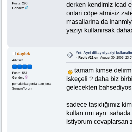
derken kendimiz icad e
Posts: 296
Gender:
onlari cöpe atmisiz zat
masallarina da inanmiyo
yaziyi kullanirsak dah
Ynt: Ayni dili ayni yaziyi kullanalim
daylek
«
Reply #21 on:
August 30, 2008, 23:0
Adviser
tamam kimse delirmed
Posts: 551
iskeçeli ? daha biz bir
Gender:
pomakinka gorda sam jena...
gelecekten bahsediyos
SorguluYorum
sadece taşıdığımız kiml
kullanırmı aynı sahad
istiyorum cevaplarsanı