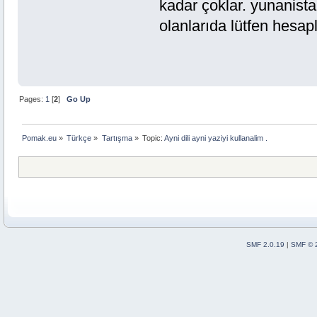
kadar çoklar. yunanis
olanlarıda lütfen hesa
say
Pages:
1
[
2
]
Go Up
Pomak.eu
»
Türkçe
»
Tartışma
»
Topic:
Ayni dili ayni yaziyi kullanalim .
SMF 2.0.19
|
SMF © 