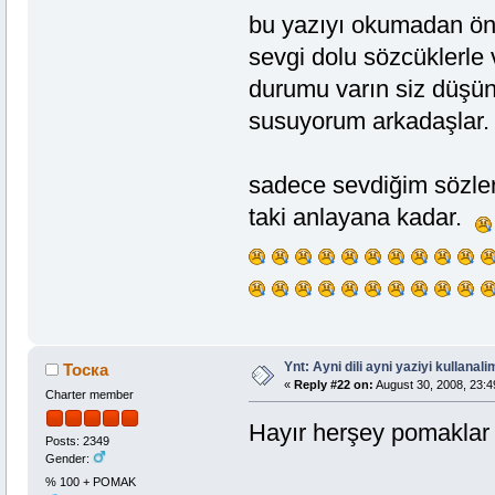
bu yazıyı okumadan önc
sevgi dolu sözcüklerle
durumu varın siz düşü
susuyorum arkadaşlar.
sadece sevdiğim sözler
taki anlayana kadar.
Ynt: Ayni dili ayni yaziyi kullanalim
Тоска
«
Reply #22 on:
August 30, 2008, 23:4
Charter member
Hayır herşey pomaklar 
Posts: 2349
Gender:
% 100 + POMAK