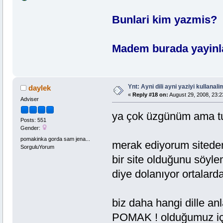
Bunlari kim yazmis?
Madem burada yayinlad
Ynt: Ayni dili ayni yaziyi kullanalim
daylek
«
Reply #18 on:
August 29, 2008, 23:2
Adviser
ya çok üzgünüm ama t
Posts: 551
Gender:
pomakinka gorda sam jena...
merak ediyorum siteden
SorguluYorum
bir site olduğunu söylem
diye dolanıyor ortalard
biz daha hangi dille an
POMAK ! olduğumuz için