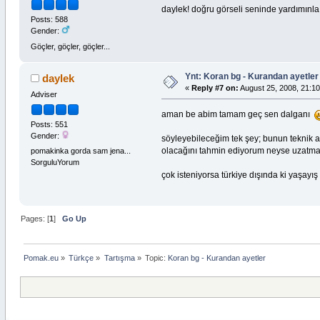
daylek! doğru görseli seninde yardımınl
Posts: 588
Gender:
Göçler, göçler, göçler...
Ynt: Koran bg - Kurandan ayetler
daylek
«
Reply #7 on:
August 25, 2008, 21:10
Adviser
aman be abim tamam geç sen dalganı
Posts: 551
Gender:
söyleyebileceğim tek şey; bunun teknik açı
olacağını tahmin ediyorum neyse uzatmak
pomakinka gorda sam jena...
SorguluYorum
çok isteniyorsa türkiye dışında ki yaşayış
Pages: [
1
]
Go Up
Pomak.eu
»
Türkçe
»
Tartışma
»
Topic:
Koran bg - Kurandan ayetler 