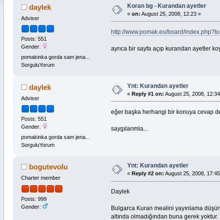
Koran bg - Kurandan ayetler
daylek
«
on:
August 25, 2008, 12:23 »
Adviser
http://www.pomak.eu/board/index.php?t
Posts: 551
Gender:
ayrıca bir sayfa açıp kurandan ayetler ko
pomakinka gorda sam jena...
SorguluYorum
Ynt: Kurandan ayetler
daylek
«
Reply #1 on:
August 25, 2008, 12:34
Adviser
eğer başka herhangi bir konuya cevap değ
Posts: 551
Gender:
saygılarımla...
pomakinka gorda sam jena...
SorguluYorum
Ynt: Kurandan ayetler
bogutevolu
«
Reply #2 on:
August 25, 2008, 17:45
Charter member
Daylek
Posts: 999
Gender:
Bulgarca Kuran mealini yayınlama düşünc
altında olmadığından buna gerek yoktur.