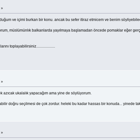
 »
uğum ve içimi burkan bir konu. ancak bu sefer itiraz etmicem ve benim söyliyebile
um, müslümünlık balkanlarda yayılmaya başlamadan öncede pomaklar eğer gerçekten
toplayabilirsiniz....................
 »
ek azıcak ukalalık yapacağım ama yine de söylüyorum.
ilir doğru seçilmesi de çok zordur. heleki bu kadar hassas bir konuda... yinede takdi
 »