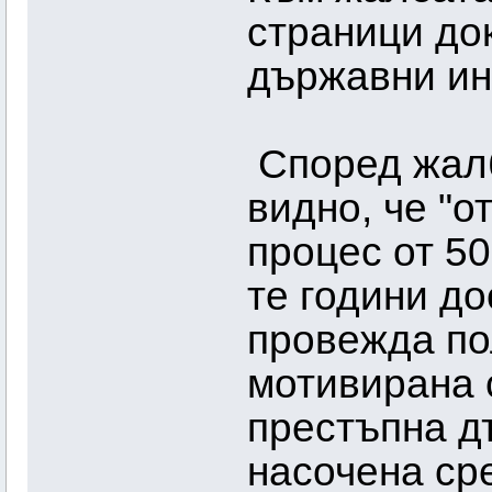
страници до
държавни ин
Според жалб
видно, че "о
процес от 50
те години до
провежда по
мотивирана 
престъпна д
насочена ср