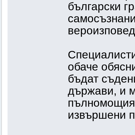
български гр
самосъзнан
вероизповед
Специалисти
обаче обясни
бъдат съден
държави, и 
пълномощия 
извършени п