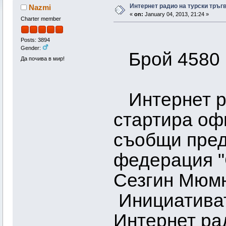
Интернет радио на турски тръг
Nazmi
«
on:
January 04, 2013, 21:24 »
Charter member
Posts: 3894
Gender:
Брой 4580 (
Да почива в мир!
Интернет ра
стартира оф
съобщи пред
федерация "
Сезгин Мюм
Инициативат
Интернет ра