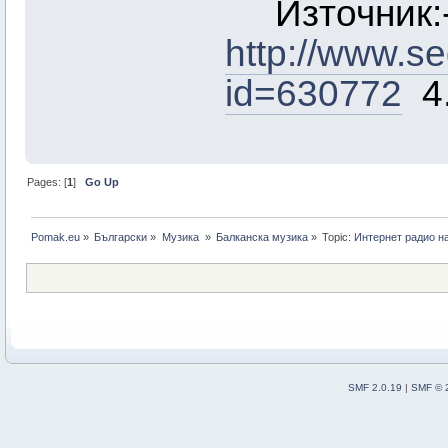
Източник:
http://www.s
id=630772
4.
Pages: [
1
]
Go Up
Pomak.eu
»
Български
»
Музика 
»
Балканскa мyзика
»
Topic:
Интернет радио на
SMF 2.0.19
|
SMF © 