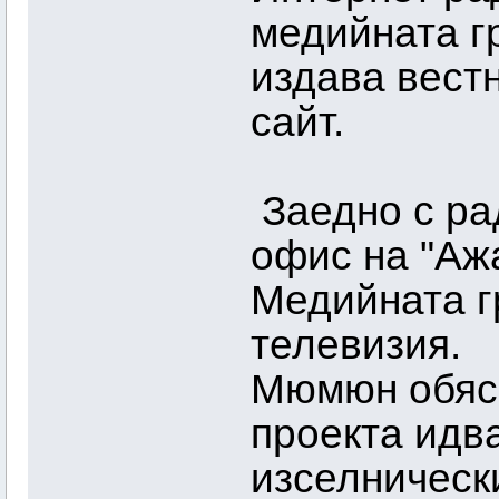
медийната гр
издава вест
сайт.
Заедно с ра
офис на "Аж
Медийната г
телевизия.
Мюмюн обясн
проекта идва
изселнически