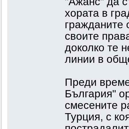
"Ажанс" да 
хората в гра
гражданите 
своите права
доколко те 
линии в общ
Преди време
България" о
смесените р
Турция, с ко
пострадалит