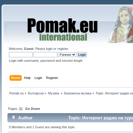
Welcome,
Guest
. Please
login
or
register
.
Login with username, password and session length
Home
Help
Login
Register
Pomak.eu
»
Български
»
Музика 
»
Балканскa мyзика
»
Topic:
Интернет радио на
Pages: [
1
]
Go Down
Author
Topic: Интернет радио на тур
0 Members and 1 Guest are viewing this topic.