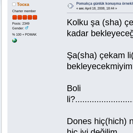
Pomakça günlük konuşma örnekleri
Тоска
«
on:
April 18, 2008, 18:44 »
Charter member
Kolku şa (sha) çeka
Posts: 2349
Gender:
kadar bekleyece
% 100 + POMAK
Şa(sha) çekam li(ch
bekleyecekmiyim
Boli
li?......................
Dones hiç(hic
hiç iyi değilim.