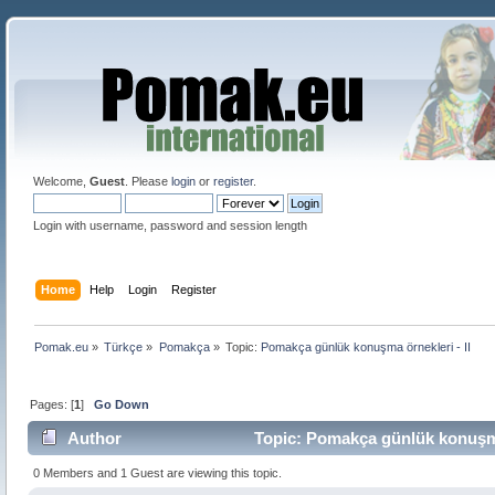
Welcome,
Guest
. Please
login
or
register
.
Login with username, password and session length
Home
Help
Login
Register
Pomak.eu
»
Türkçe
»
Pomakça
»
Topic:
Pomakça günlük konuşma örnekleri - II 
Pages: [
1
]
Go Down
Author
Topic: Pomakça günlük konuşma 
0 Members and 1 Guest are viewing this topic.