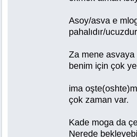
Asoy/asva e m
pahalıdır/ucuzdur
Za mene asvaya
benim için çok ye
ima oşte(osh
çok zaman var.
Kade moga da
Nerede bekleyebi