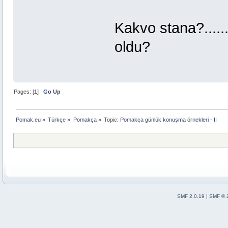
Kakvo stana?...........
oldu?
Pages: [
1
]
Go Up
Pomak.eu
»
Türkçe
»
Pomakça
»
Topic:
Pomakça günlük konuşma örnekleri - II 
SMF 2.0.19
|
SMF © 