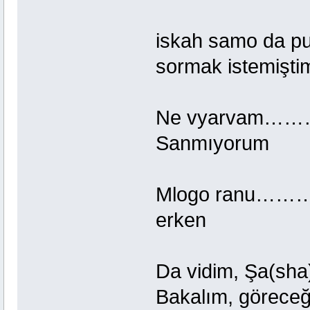
iskah samo d
sormak istemişti
Ne vyarva
Sanmıyorum
Mlogo ranu
erken
Da vidim, Şa
Bakalım, göreceğ