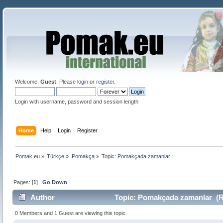
Welcome,
Guest
. Please
login
or
register
.
Login with username, password and session length
Home
Help
Login
Register
Pomak.eu
»
Türkçe
»
Pomakça
»
Topic:
Pomakçada zamanlar 
Pages: [
1
]
Go Down
Author
Topic: Pomakçada zamanlar (R
0 Members and 1 Guest are viewing this topic.