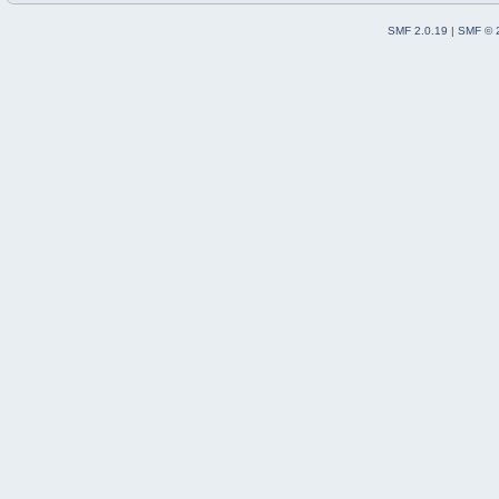
SMF 2.0.19
|
SMF © 