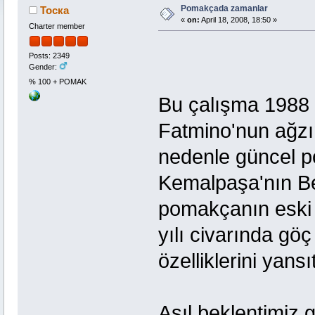
Pomakçada zamanlar
Тоска
«
on:
April 18, 2008, 18:50 »
Charter member
Posts: 2349
Gender:
% 100 + POMAK
Bu çalışma 1988 
Fatmino'nun ağzı
nedenle güncel po
Kemalpaşa'nın B
pomakçanın eski d
yılı civarında gö
özelliklerini yans
Asıl beklentimiz