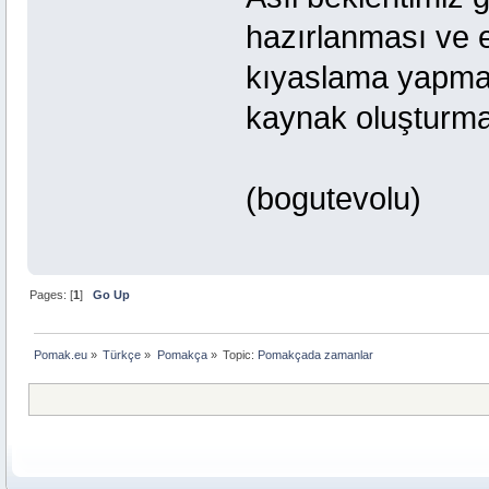
hazırlanması ve es
kıyaslama yapmak
kaynak oluşturmak
(bogutevolu)
Pages: [
1
]
Go Up
Pomak.eu
»
Türkçe
»
Pomakça
»
Topic:
Pomakçada zamanlar 