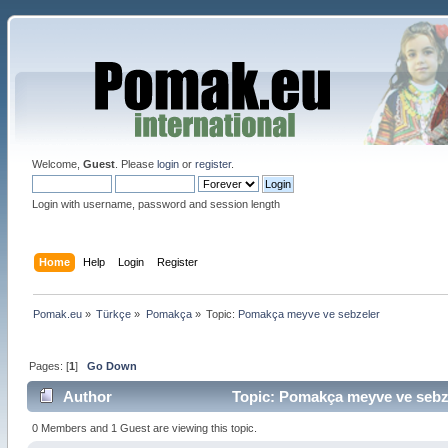
Welcome,
Guest
. Please
login
or
register
.
Login with username, password and session length
Home
Help
Login
Register
Pomak.eu
»
Türkçe
»
Pomakça
»
Topic:
Pomakça meyve ve sebzeler 
Pages: [
1
]
Go Down
Author
Topic: Pomakça meyve ve sebze
0 Members and 1 Guest are viewing this topic.