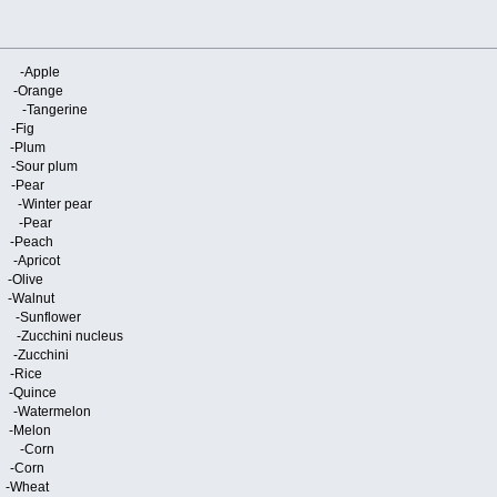
Elma -Apple
Orange
Tangerine
Fig
lum
ur plum
Pear
inter pear
 -Pear
each
ricot
live
lnut
unflower
chini nucleus
ucchini
ice
ince
termelon
elon
 -Corn
Corn
heat