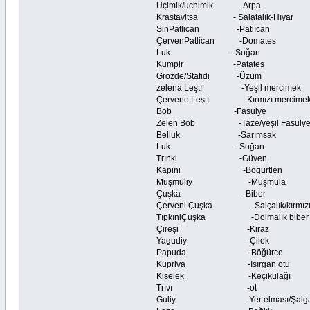
Uçimik/uchimik -Arpa -
Krastavitsa - Salatalık-Hıyar
SinPatlican -Patlıcan -
ÇervenPatlican -Domates 
Luk - Soğan -On
Kumpir -Patates -Pa
Grozde/Stafidi -Üzüm -
zelena Leştı -Yeşil mercimek
Çervene Leştı -Kırmızı mercime
Bob -Fasulye
Zelen Bob -Taze/yeşil Fasuly
Belluk -Sarımsak
Luk -Soğan
Trınki -Güven
Kapini -Böğürtlen
Muşmuliy -Muşmula
Çuşka -Biber
Çerveni Çuşka -Salçalık/kırmızı
TıpkıniÇuşka -Dolmalık biber
Çireşi -Kiraz
Yagudiy - Çilek
Papuda -Böğürce
Kupriva -Isırgan otu
Kiselek -Keçikulağı
Trıvı -ot
Guliy -Yer elması/Şalg