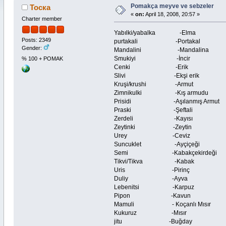
Pomakça meyve ve sebzeler
Тоска
«
on:
April 18, 2008, 20:57 »
Charter member
Yabılki/yabalka -
Posts: 2349
purtakali -Portakal -
Gender:
Mandalini -Mandalina -
Smukiyi -İncir -
% 100 + POMAK
Cenki -Erik -P
Slivi -Ekşi erik -So
Kruşi/krushi -Armut -
Zimnikulki -Kış armudu -W
Prisidi -Aşılanmış Armut
Praski -Şeftali -P
Zerdeli -Kayısı -Ap
Zeytinki -Zeytin -O
Urey -Ceviz -Wa
Suncuklet -Ayçiçeği -S
Semi -Kabakçekirdeği -Zuc
Tikvi/Tikva -Kabak -Z
Uris -Pirinç -R
Duliy -Ayva -Qu
Lebenitsi -Karpuz -Wa
Pipon -Kavun -M
Mamuli - Koçanlı Mısır
Kukuruz -Mısır -
jitu -Buğday -W