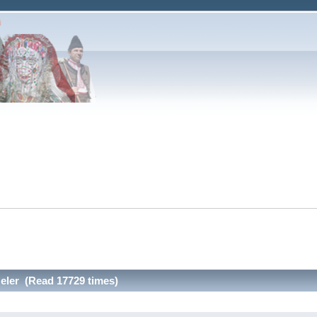
ler (Read 17729 times)