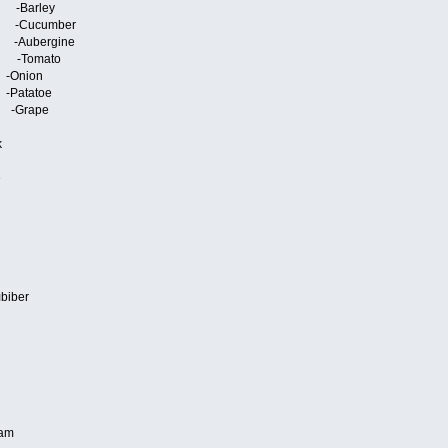
Barley
 -Cucumber
Aubergine
-Tomato
ion
tatoe
Grape
k
e
biber
am