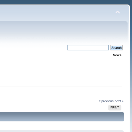
News:
« previous
next »
PRINT