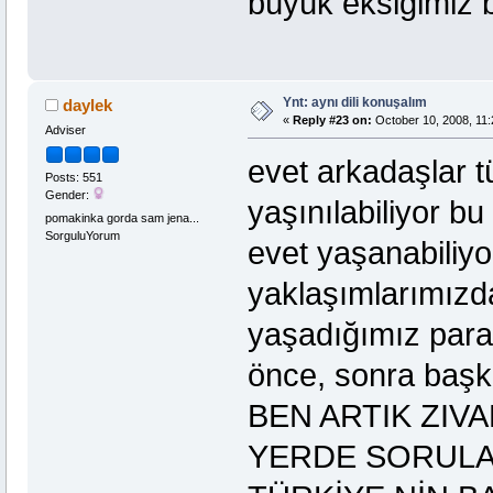
büyük eksiğimiz
Ynt: aynı dili konuşalım
daylek
«
Reply #23 on:
October 10, 2008, 11:
Adviser
evet arkadaşlar 
Posts: 551
Gender:
yaşınılabiliyor b
pomakinka gorda sam jena...
SorguluYorum
evet yaşanabiliy
yaklaşımlarımızd
yaşadığımız parad
önce, sonra başkal
BEN ARTIK ZIV
YERDE SORULA