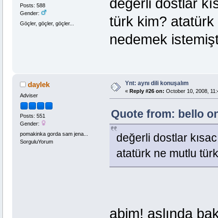
değerli dostlar kı
Posts: 588
Gender:
türk kim? atatür
Göçler, göçler, göçler...
nedemek istemişt
Ynt: aynı dili konuşalım
daylek
«
Reply #26 on:
October 10, 2008, 11:
Adviser
Quote from: bello o
Posts: 551
Gender:
pomakinka gorda sam jena...
değerli dostlar kısac
SorguluYorum
atatürk ne mutlu tü
abim! aslında ba