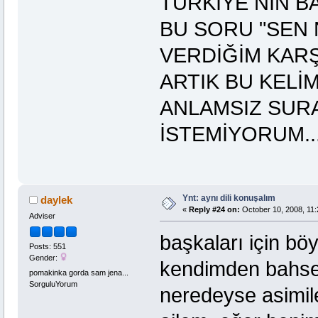
TÜRKİYE NİN B
BU SORU "SEN 
VERDİĞİM KARŞ
ARTIK BU KEL
ANLAMSIZ SUR
İSTEMİYORUM......!!
Ynt: aynı dili konuşalım
daylek
«
Reply #24 on:
October 10, 2008, 11:
Adviser
başkaları için bö
Posts: 551
Gender:
kendimden bahse
pomakinka gorda sam jena...
SorguluYorum
neredeyse asimi