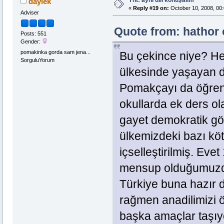
daylek
«
Reply #19 on:
October 10, 2008, 00:
Adviser
Quote from: hathor 
Posts: 551
Gender:
pomakinka gorda sam jena...
Bu çekince niye? He
SorguluYorum
ülkesinde yaşayan di
Pomakçayı da öğren
okullarda ek ders o
gayet demokratik gö
ülkemizdeki bazı köt
içselleştirilmiş. Ev
mensup olduğumuzda
Türkiye buna hazır 
rağmen anadilimizi
başka amaçlar taşıyo