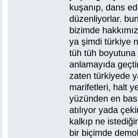
kuşanıp, dans edeb
düzenliyorlar. bu
bizimde hakkımı
ya şimdi türkiye
tüh tüh boyutuna 
anlamayıda geçti
zaten türkiyede y
marifetleri, halt 
yüzünden en basi
atılıyor yada çek
kalkıp ne istediği
bir biçimde demok