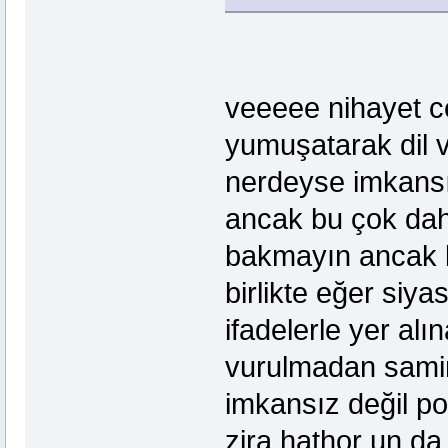
veeeee nihayet c
yumuşatarak dil 
nerdeyse imkansı
ancak bu çok dah
bakmayın ancak 
birlikte eğer siya
ifadelerle yer alı
vurulmadan samim
imkansız değil 
zira hathor un da