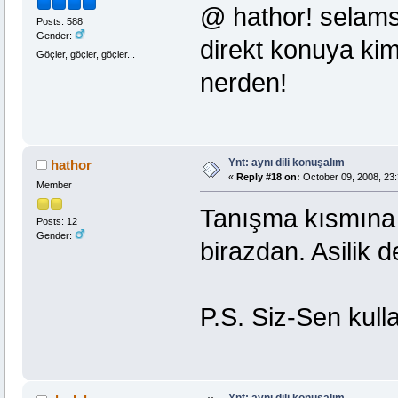
@ hathor! selams
Posts: 588
Gender:
direkt konuya kims
Göçler, göçler, göçler...
nerden!
Ynt: aynı dili konuşalım
hathor
«
Reply #18 on:
October 09, 2008, 23:
Member
Tanışma kısmına
Posts: 12
Gender:
birazdan. Asilik
P.S. Siz-Sen kull
Ynt: aynı dili konuşalım