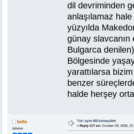
dil devriminden ge
anlaşılamaz hale
yüzyılda Makedo
günay slavcanın 
Bulgarca denile
Bölgesinde yaşay
yarattılarsa biz
benzer süreçlerd
halde herşey orta
Ynt: aynı dili konuşalım
bello
«
Reply #17 on:
October 09, 2008, 23:
Adviser