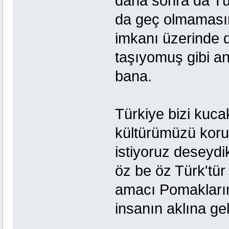
daha sonra da Tür
da geç olmaması
imkanı üzerinde 
taşıyomuş gibi anl
bana.
Türkiye bizi kuca
kültürümüzü koru
istiyoruz deseyd
öz be öz Türk'tür
amacı Pomakların 
insanın aklına ge