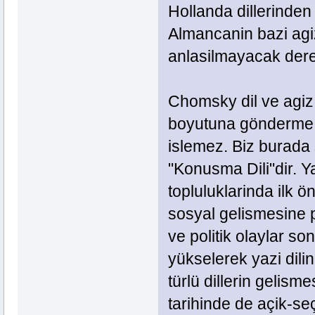
Hollanda dillerinden 
Almancanin bazi agi
anlasilmayacak derec
Chomsky dil ve agiz 
boyutuna gönderme y
islemez. Biz burada s
"Konusma Dili"dir. Ya
topluluklarinda ilk 
sosyal gelismesine p
ve politik olaylar s
yükselerek yazi dili
türlü dillerin gelisme
tarihinde de açik-seç