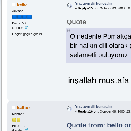
Ynt: aynı dili konuşalım
bello
«
Reply #15 on:
October 09, 2008, 18:
Adviser
Quote
Posts: 588
Gender:
Göçler, göçler, göçler...
O nedenle Pomakçayı b
bir halkın dili olara
selametli buluyoruz.
inşallah mustafa
Ynt: aynı dili konuşalım
hathor
«
Reply #16 on:
October 09, 2008, 23:
Member
Quote from: bello o
Posts: 12
Gender: