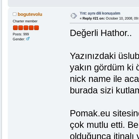
Ynt: aynı dili konuşalım
bogutevolu
«
Reply #21 on:
October 10, 2008, 09:
Charter member
Değerli Hathor..
Posts: 999
Gender:
Yazınızdaki üslu
yakın gördüm ki ö
nick name ile ac
burada sizi kutla
Pomak.eu sitesind
çok mutlu etti. B
olduğunca itinalı 