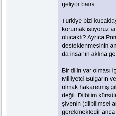
geliyor bana.
Türkiye bizi kucakl
korumak istiyoruz an
olucaktı? Ayrıca Poma
desteklenmesinin am
da insanın aklına ge
Bir dilin var olması i
Milliyetçi Bulgarın 
olmak hakaretmiş gi
değil. Dilbilim kürs
şivenin (dilbilimsel 
gerekmektedir anca s