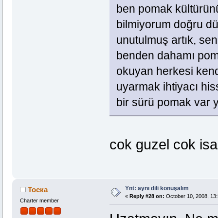
ben pomak kültürünü
bilmiyorum doğru dü
unutulmuş artık, sen
benden dahamı pomak
okuyan herkesi kend
uyarmak ihtiyacı hi
bir sürü pomak var 
cok guzel cok isabe
Ynt: aynı dili konuşalım
Тоска
«
Reply #28 on:
October 10, 2008, 13:
Charter member