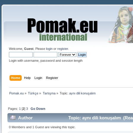
Welcome,
Guest
. Please
login
or
register
.
Login with username, password and session length
Home
Help
Login
Register
Pomak.eu
»
Türkçe
»
Tartışma
»
Topic:
aynı dili konuşalım
Pages:
1
[
2
]
3
Go Down
Author
Topic: aynı dili konuşalım (Rea
0 Members and 1 Guest are viewing this topic.