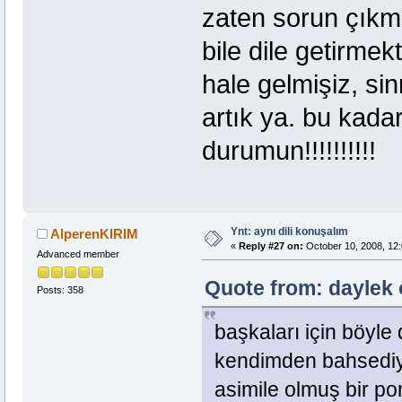
zaten sorun çıkma
bile dile getirme
hale gelmişiz, sin
artık ya. bu kada
durumun!!!!!!!!!!
Ynt: aynı dili konuşalım
AlperenKIRIM
«
Reply #27 on:
October 10, 2008, 12:
Advanced member
Quote from: daylek 
Posts: 358
başkaları için böyle
kendimden bahsediy
asimile olmuş bir 