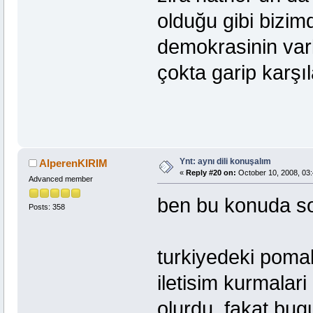
olduğu gibi bizim
demokrasinin var
çokta garip karşı
Ynt: aynı dili konuşalım
AlperenKIRIM
«
Reply #20 on:
October 10, 2008, 03:
Advanced member
ben bu konuda s
Posts: 358
turkiyedeki pomak
iletisim kurmalari 
olurdu, fakat bug