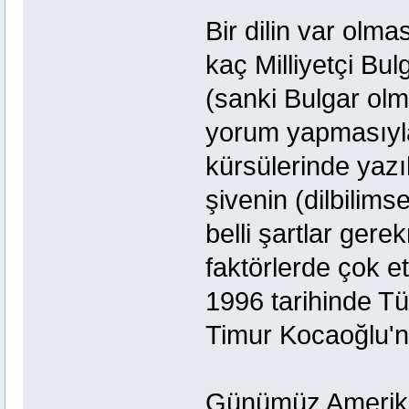
Bir dilin var olmas
kaç Milliyetçi Bu
(sanki Bulgar ol
yorum yapmasıyla 
kürsülerinde yazı
şivenin (dilbilims
belli şartlar gere
faktörlerde çok et
1996 tarihinde Tü
Timur Kocaoğlu'nu
Günümüz Amerikal