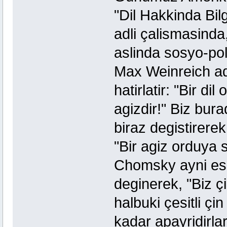
"Dil Hakkinda Bilg
adli çalismasinda,
aslinda sosyo-pol
Max Weinreich adli
hatirlatir: "Bir di
agizdir!" Biz bura
biraz degistirerek,
"Bir agiz orduya 
Chomsky ayni eser
deginerek, "Biz çi
halbuki çesitli çin
kadar apayridirla