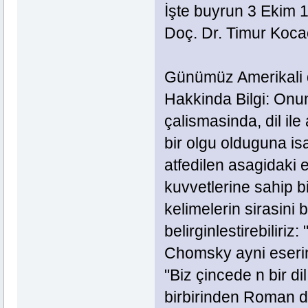
İşte buyrun 3 Ekim 
Doç. Dr. Timur Kocao
Günümüz Amerikali d
Hakkinda Bilgi: Onun 
çalismasinda, dil ile
bir olgu olduguna is
atfedilen asagidaki es
kuvvetlerine sahip b
kelimelerin sirasini 
belirginlestirebiliri
Chomsky ayni eserin
"Biz çincede n bir dil
birbirinden Roman di