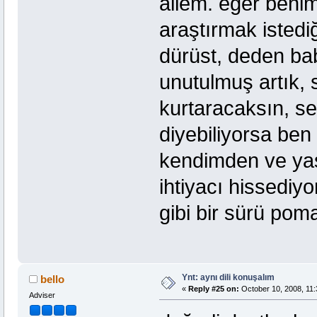
ailem. eğer ben
araştırmak isted
dürüst, deden ba
unutulmuş artık, 
kurtaracaksın, s
diyebiliyorsa ben
kendimden ve ya
ihtiyacı hissediy
gibi bir sürü pom
Ynt: aynı dili konuşalım
bello
«
Reply #25 on:
October 10, 2008, 11:
Adviser