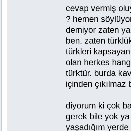
cevap vermiş oluy
? hemen söylüyor
demiyor zaten ya
ben. zaten türkl
türkleri kapsayan
olan herkes hangi
türktür. burda ka
içinden çıkılmaz bi
diyorum ki çok b
gerek bile yok y
yaşadığım yerde 