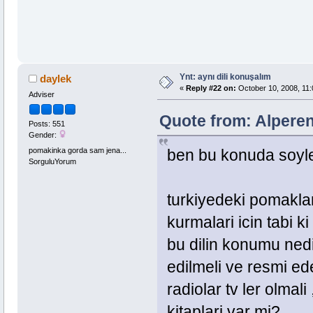
Ynt: aynı dili konuşalım
daylek
«
Reply #22 on:
October 10, 2008, 11:
Adviser
Quote from: Alperen
Posts: 551
Gender:
pomakinka gorda sam jena...
ben bu konuda soy
SorguluYorum
turkiyedeki pomaklar
kurmalari icin tabi ki
bu dilin konumu nedi
edilmeli ve resmi edeb
radiolar tv ler olmal
kitaplari var mi?