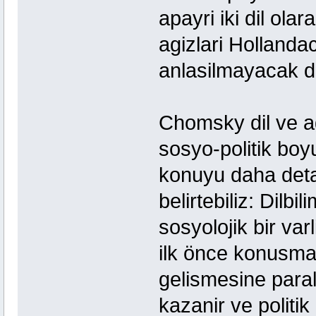
apayri iki dil ola
agizlari Holland
anlasilmayacak de
Chomsky dil ve ag
sosyo-politik boy
konuyu daha deta
belirtebiliz: Dilbi
sosyolojik bir varl
ilk önce konusma 
gelismesine paral
kazanir ve politi