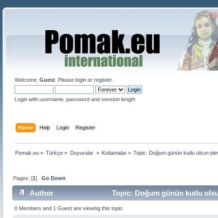
Welcome,
Guest
. Please
login
or
register
.
Login with username, password and session length
Home
Help
Login
Register
Pomak.eu
»
Türkçe
»
Duyurular 
»
Kutlamalar
»
Topic:
Doğum günün kutlu olsun p
Pages: [
1
]
Go Down
Author
Topic: Doğum günün kutlu ols
0 Members and 1 Guest are viewing this topic.