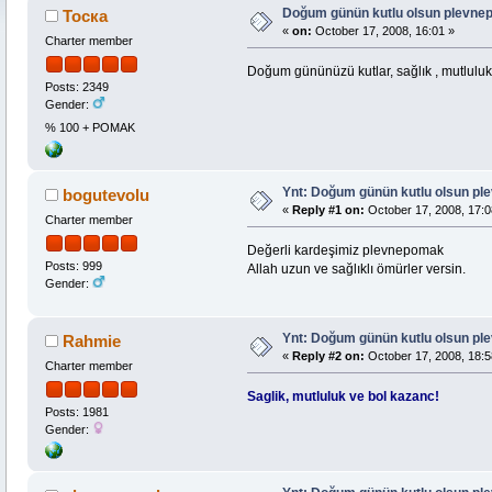
Doğum günün kutlu olsun plevn
Тоска
«
on:
October 17, 2008, 16:01 »
Charter member
Doğum gününüzü kutlar, sağlık , mutluluk v
Posts: 2349
Gender:
% 100 + POMAK
Ynt: Doğum günün kutlu olsun p
bogutevolu
«
Reply #1 on:
October 17, 2008, 17:0
Charter member
Değerli kardeşimiz plevnepomak
Posts: 999
Allah uzun ve sağlıklı ömürler versin.
Gender:
Ynt: Doğum günün kutlu olsun p
Rahmie
«
Reply #2 on:
October 17, 2008, 18:5
Charter member
Saglik, mutluluk ve bol kazanc!
Posts: 1981
Gender: