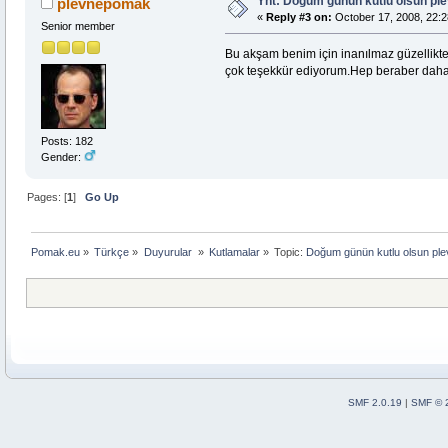
Ynt: Doğum günün kutlu olsun p
plevnepomak
«
Reply #3 on:
October 17, 2008, 22:2
Senior member
Bu akşam benim için inanılmaz güzellikte 
çok teşekkür ediyorum.Hep beraber daha ni
Posts: 182
Gender:
Pages: [
1
]
Go Up
Pomak.eu
»
Türkçe
»
Duyurular 
»
Kutlamalar
»
Topic:
Doğum günün kutlu olsun p
SMF 2.0.19
|
SMF © 