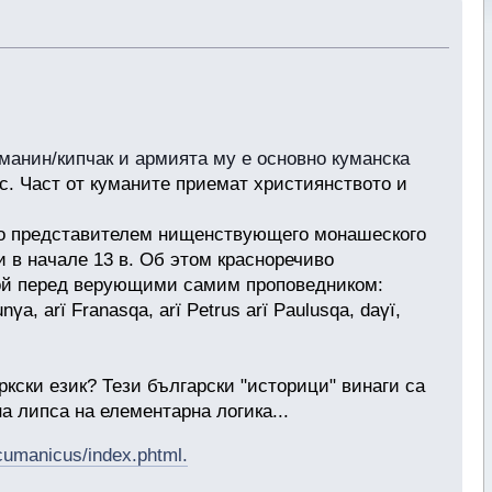
уманин/кипчак и армията му е основно куманска
с. Част от куманите приемат християнството и
о представителем нищенствующего монашеско­го
 в начале 13 в. Об этом красноречиво
мой перед верую­щими самим проповедником:
nγa, arї Franasqa, arї Petrus arї Paulusqa, daγї,
ркски език? Тези български "историци" винаги са
 липса на елементарна логика...
_cumanicus/index.phtml.