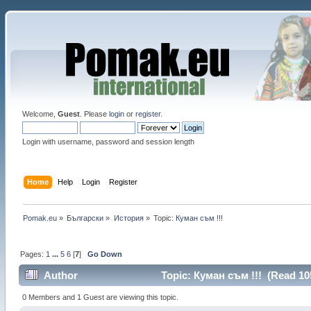
Welcome,
Guest
. Please
login
or
register
.
Login with username, password and session length
Home
Help
Login
Register
Pomak.eu
»
Български
»
История
»
Topic:
Куман съм !!! 
Pages:
1
...
5
6
[
7
]
Go Down
Author
Topic: Куман съм !!! (Read 10
0 Members and 1 Guest are viewing this topic.