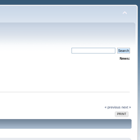
News:
« previous
next »
PRINT