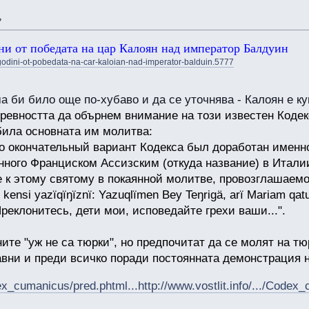
»
ни от победата на цар Калоян над император Балдуин
godini-ot-pobedata-na-car-kaloian-nad-imperator-balduin.5777
а би било още по-хубаво и да се уточнява - Калоян е к
древността да обърнем внимание на този известен Кодек
 била основната им молитва:
о окончатель­ный вариант Кодекса был доработан
именн
ного Францис­ком Ассизским (откуда название) в Италии
е к этому святому в покаян­ной молитве, провозглашае
z kensi yazїqїŋїznї: Yazuqlїmen Bey Teŋrigä, arї Mariam qatu
 «Преклонитесь, дети мои, ис­поведайте грехи ваши...".
ните "уж не са тюрки", но предпочитат да се молят на тю
вни и преди всичко поради постоянната демонстрация на
odex_cumanicus/pred.phtml...
http://www.vostlit.info/.../Codex