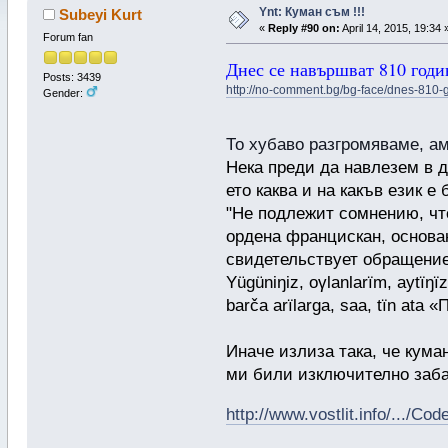
Ynt: Куман съм !!!
Subeyi Kurt
«
Reply #90 on:
April 14, 2015, 19:34 
Forum fan
Днес се навършват 810 годи
Posts: 3439
http://no-comment.bg/bg-face/dnes-810-
Gender:
То хубаво разгромяваме, ам
Нека преди да навлезем в 
ето каква и на какъв език е
"Не подлежит сомнению, чт
ордена францискан, основан
свидетель­ствует обращени
Yügüniŋiz, ογlanlarїm, aytїŋї
barča arїlarga, saa, tїn ata
Иначе излиза така, че кума
ми били изключително заба
http://www.vostlit.info/.../C