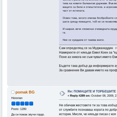
ти­ка на но­ви­те бал­кан­ски дър­жа­ви. Във во
ма­ци­те са би­ли и от­мъс­ти­те­ли, и аг­ре­си
част от ис­ти­на­та.
Ос­вен то­ва, ко­га­то опи­сва без­брой­ни­те с
ша­та сре­щу по­ма­ци­те, той не си поз­вол­ява
И нак­рая, ве­че спо­ме­нах оче­вид­на­та еру­ди
га.
Ние се нуж­даем от та­ки­ва кни­ги.
Сам определящ се за Муджахиддин г
Намерихте от някъде Емил Коен за "е
Поне аз никога не съм чувал името Ем
Бъдете така добър да информирате ау
За сравнение Ви давам името на проф
Re: ПОМАЦИТЕ И ТОРБЕШИТЕ 
pomak BG
«
Reply #289 on:
October 08, 2009, 2
Historian
Не обичам жестовете ти за това избърза
Posts: 1280
от службите познаваш хората по добре
историк. Мисля, че някъде писах с ко
Да си помак звучи гордо.