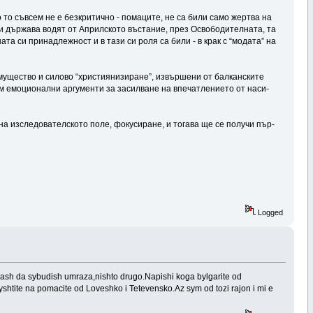
о то съв­сем не е без­кри­тич­но - по­ма­ци­те, не са би­ли са­мо жер­тва на
 и дър­жа­ва водят от Ап­рил­ско­то въс­та­ние, през Ос­во­бо­ди­тел­на­та, та
­на­та си при­над­леж­ност и в та­зи си роля са би­ли - в крак с “мо­да­та” на
у­щес­тво и си­ло­во “хрис­тия­ни­зи­ра­не”, из­вър­ше­ни от бал­кан­ски­те
 емо­цио­нал­ни ар­гу­мен­ти за за­сил­ва­не на впе­чат­ле­ние­то от на­си­
 из­сле­до­ва­тел­ско­то по­ле, фо­ку­си­ра­не, и то­га­ва ще се по­лу­чи пър­
Logged
skash da sybudish umraza,nishto drugo.Napishi koga bylgarite od
kyshtite na pomacite od Loveshko i Tetevensko.Az sym od tozi rajon i mi e