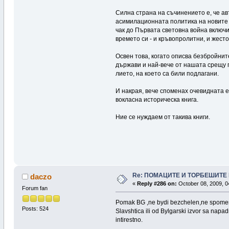
Сил­на стра­на на съ­чи­не­ние­то е, че ав
аси­ми­ла­цион­на­та по­ли­ти­ка на но­ви­т
чак до Пър­ва­та све­тов­на вой­на вклю­чи­
вре­ме­то си - и кръ­воп­ро­лит­ни, и жес­т
Ос­вен то­ва, ко­га­то опи­сва без­брой­ни­
дър­жа­ви и най-ве­че от на­ша­та сре­щу п
лие­то, на кое­то са би­ли под­ла­га­ни.
И нак­рая, ве­че спо­ме­нах оче­вид­на­та е
вок­лас­на ис­то­ри­чес­ка кни­га.
Ние се нуж­даем от та­ки­ва кни­ги.
Re: ПОМАЦИТЕ И ТОРБЕШИТЕ 
daczo
«
Reply #286 on:
October 08, 2009, 0
Forum fan
Pomak BG ,ne bydi bezchelen,ne spomenav
Posts: 524
Slavshtica ili od Bylgarski izvor sa napa
intirestno.