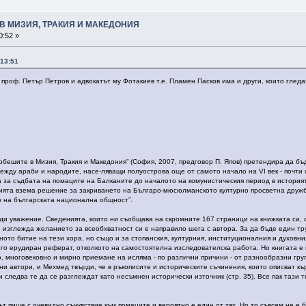
В МИЗИЯ, ТРАКИЯ И МАКЕДОНИЯ
0:52 »
 13:51
проф. Петър Петров и адвокатът му Фотакиев т.е. Пламен Пасков има и други, които гледат
е­ши­те в Ми­зия, Тра­кия и Ма­ке­до­ния” (Со­фия, 2007, пред­го­вор П. Япо­в) пре­тен­ди­ра да бъ­де
меж­ду ара­би и на­ро­ди­те, на­се-лява­щи по­луос­тро­ва още от са­мо­то на­ча­ло на VI век - поч­ти 
за съд­ба­та на по­ма­ци­те на Бал­ка­ни­те до на­ча­ло­то на ко­му­нис­ти­чес­кия пе­риод в ис­то­рия­т
ния­та взе­ма ре­ше­ние за зак­ри­ва­не­то на Бъл­га­ро-мю­сюл­ман­ско­то кул­тур­но прос­вет­на друж­ба
то на бъл­гар­ска­та на­цио­нал­на об­щност”.
­ди ува­же­ние. Све­де­ния­та, кои­то ни съоб­ща­ва на скром­ни­те 167 стра­ни­ци на книж­ка­та си, са
к, из­глеж­да же­ла­ние­то за всеоб­хват­ност си е нап­ра­ви­ло ше­га с ав­то­ра. За да бъ­де еди­н т
ен­ното би­тие на те­зи хо­ра, но съ­що и за сто­пан­ския, кул­тур­ния, ин­сти­ту­цио­нал­ния и ду­хов­
о еру­ди­ра­н ре­фе­рат, от­кол­ко­то на са­мос­тоя­тел­на из­сле­до­ва­тел­ска ра­бо­та. Но кни­га­та 
то, мно­го­ве­ков­но и мир­но прие­ма­не на ис­ляма - по раз­лич­ни при­чи­ни - от раз­нооб­раз­ни гру
ни ав­то­ри, и Мех­мед твър­ди, че в ръ­ко­пи­си­те и ис­то­ри­чес­ки­те съ­чи­не­ния, кои­то опи­сва­т к
след­ва те да се раз­глеж­дат ка­то не­съм­нен ис­то­ри­чес­ки из­точ­ник (стр. 35). Все пак та­зи те­
рът пи­ше с оче­вид­но съ­чувс­твие към по­ма­ци­те и ве­роя­тно е еди­н от тях. Но то съв­сем не е бе