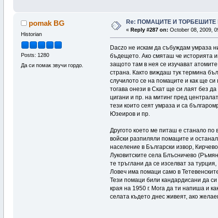
Re: ПОМАЦИТЕ И ТОРБЕШИТЕ 
pomak BG
«
Reply #287 on:
October 08, 2009, 0
Historian
Daczo не искам да събуждам умраза ни
Posts: 1280
бъдещето. Ако смяташ че историята им
защото там в нея се изучават атомите
Да си помак звучи гордо.
страна. Както виждаш тук термина бълг
случилото се на помаците и как ще си 
тогава онези в Скат ще си лаят без да
цигани и пр. на митинг пред централа
тези които сеят умраза и са българом
Юзеиров и пр.
Другото което ме питаш е станало по 
войски разпиляли помаците и останал
население в Български извор, Кирчево
Луковитските села Блъсничево (Ръмян
те тръглани да се изселват за турция
Ловеч има помаци само в Тетевенските
Тези помаци били кандардисани да си
края на 1950 г. Мога да ти напиша и 
селата където днес живеят, ако жела