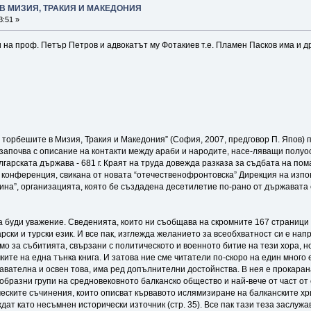
В МИЗИЯ, ТРАКИЯ И МАКЕДОНИЯ
3:51 »
на проф. Петър Петров и адвокатът му Фотакиев т.е. Пламен Пасков има и друг
т
тор­бе­ши­те в Ми­зия, Тра­кия и Ма­ке­до­ния” (Со­фия, 2007, пред­го­вор П. Япо­в) п
 за­поч­ва с опи­са­ние на кон­так­ти меж­ду ара­би и на­ро­ди­те, на­се-лява­щи по­луо
л­гар­ска­та дър­жа­ва - 681 г. Краят на тру­да до­веж­да раз­ка­за за съд­ба­та на по­ма
а кон­фе­рен­ция, сви­ка­на от но­ва­та “о­те­чес­тве­ноф­рон­тов­ска” Ди­рек­ция на из­п
и­на”, ор­га­ни­за­ция­та, коя­то бе съз­да­де­на де­се­ти­ле­тие по-ра­но от дър­жа­ва­т
а бу­ди ува­же­ние. Све­де­ния­та, кои­то ни съоб­ща­ва на скром­ни­те 167 стра­ни­ци н
гар­ски и тур­ски ези­к. И все пак, из­глеж­да же­ла­ние­то за всеоб­хват­ност си е нап
­мо за съ­би­тия­та, свър­за­ни с по­ли­ти­чес­ко­то и воен­ното би­тие на те­зи хо­ра, 
и­те на ед­на тън­ка кни­га. И за­то­ва ние сме чи­та­те­ли по-ско­ро на еди­н мно­го ер
на­ва­тел­на и ос­вен то­ва, има ред до­пъл­ни­тел­ни дос­той­нства. В нея е про­ка­ра­н
б­раз­ни гру­пи на сред­но­ве­ков­но­то бал­кан­ско об­щес­тво и най-ве­че от част от с
­чес­ки­те съ­чи­не­ния, кои­то опи­сва­т кър­ва­во­то ис­лями­зи­ра­не на бал­кан­ски­те
ат ка­то не­съм­нен ис­то­ри­чес­ки из­точ­ник (стр. 35). Все пак та­зи те­за зас­лу­жа­