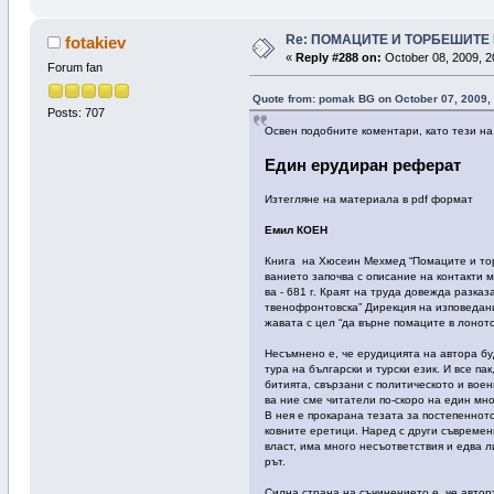
Re: ПОМАЦИТЕ И ТОРБЕШИТЕ 
fotakiev
«
Reply #288 on:
October 08, 2009, 2
Forum fan
Quote from: pomak BG on October 07, 2009,
Posts: 707
Освен подобните коментари, като тези на 
Еди­н еру­ди­ра­н ре­фе­рат
Изтегляне на материала в pdf формат
Еми­л КОЕН
Кни­га на Хю­сеин Мех­мед “По­ма­ци­те и тор­б
ва­ние­то за­поч­ва с опи­са­ние на кон­так­ти 
ва - 681 г. Краят на тру­да до­веж­да раз­ка­за 
тве­ноф­рон­тов­ска” Ди­рек­ция на из­по­ве­да­
жа­ва­та с цел “да вър­не по­ма­ци­те в ло­но­
Не­съм­не­но е, че еру­ди­ция­та на ав­то­ра бу
ту­ра на бъл­гар­ски и тур­ски ези­к. И все па
би­тия­та, свър­за­ни с по­ли­ти­чес­ко­то и во
ва ние сме чи­та­те­ли по-ско­ро на еди­н мно­г
В нея е про­ка­ра­на те­за­та за пос­те­пен­но­
ков­ни­те ере­ти­ци. На­ред с дру­ги съв­ре­мен­
власт, има мно­го не­съот­ветс­твия и ед­ва ли 
рът.
Сил­на стра­на на съ­чи­не­ние­то е, че ав­то­