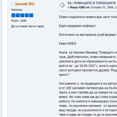
Re: ПОМАЦИТЕ И ТОРБЕШИТЕ 
pomak BG
«
Reply #285 on:
October 07, 2009, 1
Historian
Освен подобните коментари, като тези 
Posts: 1280
Еди­н еру­ди­ра­н ре­фе­рат
Да си помак звучи гордо.
Изтегляне на материала в pdf форма
Еми­л КОЕН
Кни­га на Хю­сеин Мех­мед “По­ма­ци­те и 
тров. Дей­стви­тел­но, по­вес­тво­ва­ние­то
циал­на­та да­та на об­ра­зу­ва­не­то на бъ
рия­та ни - до 16.04.1947 г., ко­га­то ед­н
ско­то кул­тур­но прос­вет­на друж­ба “Ро­д
щност”.
Не­съм­не­но е, че еру­ди­ция­та на ав­то­р
и от 100 заг­ла­вия ли­те­ра­ту­ра на бъл­
гру­па, в не­го трябва да се го­во­ри не са
жи­вот. Но то­ва няма как да ста­не в рам­к
ра­бо­та. Но кни­га­та е из­вън­ред­но поз­
ляма - по раз­лич­ни при­чи­ни - от раз­ноо
мед твър­ди, че в ръ­ко­пи­си­те и ис­то­ри
твия и ед­ва ли след­ва те да се раз­глеж­д