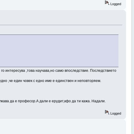
Logged
о го интересува ,това научава,но само впоследствие. Последствието
едно ,че един човек с едно име е единствен и неповторяем.
жава да е професор.А дали е ерудит,кфо да ти кажа. Надали.
Logged