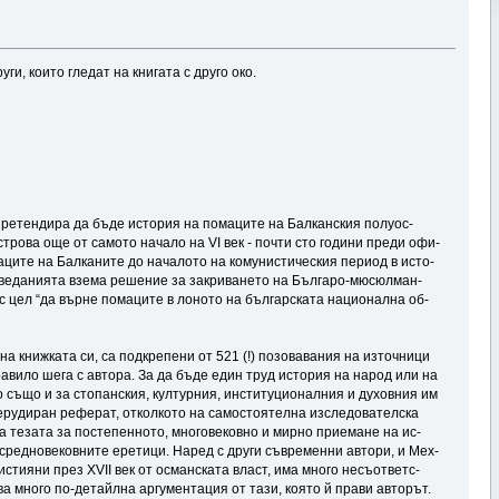
и, които гледат на книгата с друго око.
ре­тен­ди­ра да бъ­де ис­то­рия на по­ма­ци­те на Бал­кан­ския по­луос­
с­тро­ва още от са­мо­то на­ча­ло на VI век - поч­ти сто го­ди­ни пре­ди офи­
­ци­те на Бал­ка­ни­те до на­ча­ло­то на ко­му­нис­ти­чес­кия пе­риод в ис­то­
о­ве­да­ния­та взе­ма ре­ше­ние за зак­ри­ва­не­то на Бъл­га­ро-мю­сюл­ман­
а с цел “да вър­не по­ма­ци­те в ло­но­то на бъл­гар­ска­та на­цио­нал­на об­
а книж­ка­та си, са под­кре­пе­ни от 521 (!) по­зо­ва­ва­ния на из­точ­ни­ци
­ра­ви­ло ше­га с ав­то­ра. За да бъ­де еди­н труд ис­то­рия на на­род или на
но съ­що и за сто­пан­ския, кул­тур­ния, ин­сти­ту­цио­нал­ния и ду­хов­ния им
у­ди­ра­н ре­фе­рат, от­кол­ко­то на са­мос­тоя­тел­на из­сле­до­ва­тел­ска
а те­за­та за пос­те­пен­но­то, мно­го­ве­ков­но и мир­но прие­ма­не на ис­
ред­но­ве­ков­ни­те ере­ти­ци. На­ред с дру­ги съв­ре­мен­ни ав­то­ри, и Мех­
 хрис­тия­ни през XVII век от ос­ман­ска­та власт, има мно­го не­съот­ветс­
ва мно­го по-де­тай­лна ар­гу­мен­та­ция от та­зи, коя­то й пра­ви ав­то­рът.