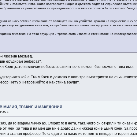
й­ни­те и във въс­та­ния­та, кои­то бъл­гар­ска­та на­ция и дър­жа­ва водят от Ап­рил­ско­то въс­та­ние
в­ни бра­ни­те­ли на ре­ли­гиоз­на­та си при­над­леж­ност и в та­зи си роля са би­ли - в крак с “мо­да­т
лу­чаи на на­силс­тве­но из­гон­ва­не от се­ли­ща­та им, на убий­ства, краж­би на иму­щес­тво и си­ло­
 да на­пус­не ура­вно­ве­се­ни­я тон, не прибя­гва към емо­цио­нал­ни ар­гу­мен­ти за за­сил­ва­не на 
­ци­я на пи­са­теля. На та­зи еру­ди­ци­я й трябва са­мо из­вес­тно стес-нява­не на из­сле­до­ва­тел­ско
-н Хюсеин Мехмед,
дин ерудиран реферат".
ил Коен ,като изключим небезизвестният вече покоен бизнесмен с това име.
диторията кой е Емил Коен и доколко е навътре в материята на съчинениято
есор Петър Петров,който е наистина ерудит.
В МИЗИЯ, ТРАКИЯ И МАКЕДОНИЯ
1:35 »
х, да го вкарам лично аз. Открих го в нета, така както си открил и ти онази к
 от мен, за това и на мен ще ми е драго да ни кажеш кой е Емил Коен. За пр
я книга станал професор По следите на насилието, която някъде по-горе я ра