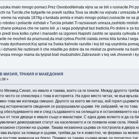
uka imalo mnogo pomaci.Prez Osvoboditelnata vijna sa se bili s rusnacite.Pri 
i na Turcite,che bylgarite ne pravili razlika.Tova sa skutki na vojnata i umrazata.
reme na vojnata 1878g.v turskata armiia e imalo mnogo poliaci,rusnacite ne sa gi vz
obstvo i poliacite vizhdali v Turciia priiatel.Ti razsiavash umraza,zashtoto mislish ch
zhane pokazva che ne samo bili ,a i sega podyrghat tazi tradiciia.Po dobre e za toz
predi tova kolko cyrkvi i manastiri sa izgoreni.Napishi zashto se spasila cyrkvata 
arite ne mozheli da praznuvat,da imat cyrkva.Pochti cialata zemia bila turska.I se
hnata dyrzhavnost.Koj sprial na 5veka tiahnoto razvitie i koj bil naj-usyrdniia pomaga
 i dzhamii.Ne razbirash li che mladite,po dobre da ne misliat za grehovete na basht
V Evropa mnogo niama da tyrpiat biali mudzahidini.Zabraviash v koj vek zhiveesh i k
В МИЗИЯ, ТРАКИЯ И МАКЕДОНИЯ
1:08 »
 Мехмед Синап, но имало и такива, които са ги гонили. Между другото трябв
о често се спеколира с това в историята. На едно място четах, че във връска
ен това ми изглежда смешно. Другото за което ме питаш, кой горял църквите.
ед историческите сведения се разрушавали църкви. Не забравяй, че по това 
лед обезлудяването им и след създаването на селищата и остановяването на 
вън от тези дворци е имало също и манастири. С една дума колкото и да са 
 увеличил демогравския статут на населението и се появили нови села. Някой
незакони строежи на църкви. Такава незаконна църква се построила в двора на
 става въпрос за помаци и църкви, трябва да ти е известно, че ферман за мо
и постове живеещи на близо. Пример за такава църква може да прочетеш тук