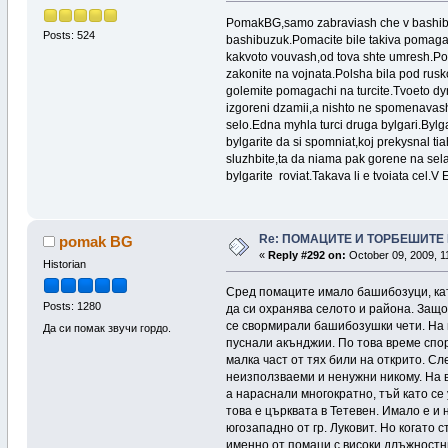
PomakBG,samo zabraviash che v bashibuz
Posts: 524
bashibuzuk.Pomacite bile takiva pomagach
kakvoto vouvash,od tova shte umresh.Po v
zakonite na vojnata.Polsha bila pod rusko r
golemite pomagachi na turcite.Tvoeto dyr
izgoreni dzamii,a nishto ne spomenavash 
selo.Edna myhla turci druga bylgari.Bylg
bylgarite da si spomniat,koj prekysnal tia
sluzhbite,ta da niama pak gorene na sela
bylgarite roviat.Takava li e tvoiata cel.
Re: ПОМАЦИТЕ И ТОРБЕШИТЕ 
pomak BG
«
Reply #292 on:
October 09, 2009, 1
Historian
Сред помаците имало башибозуци, като
Posts: 1280
да си охранява селото и района. Защот
се свормирали башибозушки чети. На м
Да си помак звучи гордо.
пуснали акънджии. По това време спор
малка част от тях били на открито. С
неизползваеми и ненужни никому. На 
а нараснали многократно, тъй като се
това е църквата в Тетевен. Имало е и 
югозападно от гр. Луковит. Но когато
именно от помаци с високи длъжностн