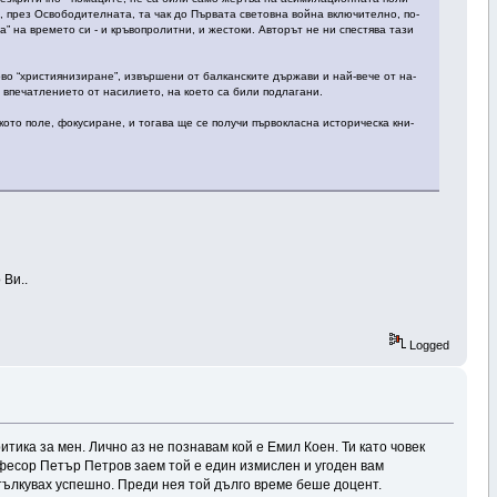
, през Ос­во­бо­ди­тел­на­та, та чак до Пър­ва­та све­тов­на вой­на вклю­чи­тел­но, по­
а” на вре­ме­то си - и кръ­воп­ро­лит­ни, и жес­то­ки. Ав­то­рът не ни спест­ява та­зи
во “хрис­тия­ни­зи­ра­не”, из­вър­ше­ни от бал­кан­ски­те дър­жа­ви и най-ве­че от на­
впе­чат­ле­ние­то от на­си­лие­то, на кое­то са би­ли под­ла­га­ни.
­то по­ле, фо­ку­си­ра­не, и то­га­ва ще се по­лу­чи пър­вок­лас­на ис­то­ри­чес­ка кни­
 Ви..
Logged
ритика за мен. Лично аз не познавам кой е Емил Коен. Ти като човек
офесор Петър Петров заем той е един измислен и угоден вам
зтълкувах успешно. Преди нея той дълго време беше доцент.