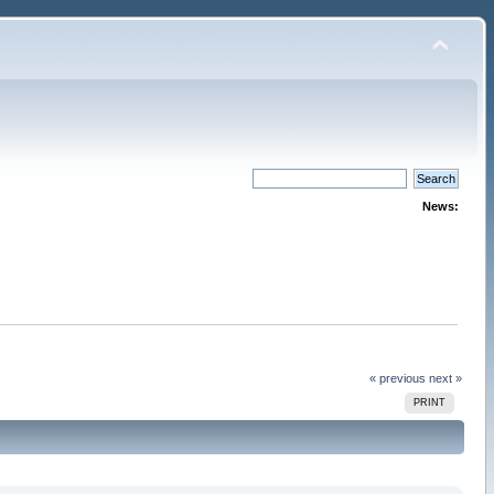
News:
« previous
next »
PRINT