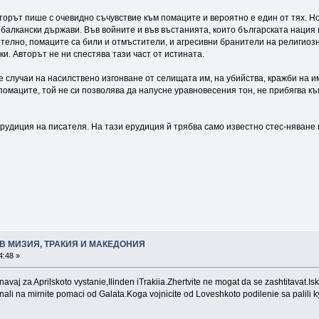
­то­рът пи­ше с оче­вид­но съ­чувс­твие към по­ма­ци­те и ве­роя­тно е еди­н от тях. Н
е бал­кан­ски дър­жа­ви. Във вой­ни­те и във въс­та­ния­та, кои­то бъл­гар­ска­та на­ция
тел­но, по­ма­ци­те са би­ли и от­мъс­ти­те­ли, и аг­ре­сив­ни бра­ни­те­ли на ре­ли­гиоз
о­ки. Ав­то­рът не ни спест­ява та­зи част от ис­ти­на­та.
те слу­чаи на на­силс­тве­но из­гон­ва­не от се­ли­ща­та им, на убий­ства, краж­би на им
о­ма­ци­те, той не си поз­вол­ява да на­пус­не ура­вно­ве­се­ни­я тон, не прибя­гва към
ру­ди­ци­я на пи­са­теля. На та­зи еру­ди­ци­я й трябва са­мо из­вес­тно стес-нява­не на
В МИЗИЯ, ТРАКИЯ И МАКЕДОНИЯ
4:48 »
aj za Aprilskoto vystanie,Ilinden iTrakiia.Zhertvite ne mogat da se zashtitavat.I
dnali na mirnite pomaci od Galata.Koga vojnicite od Loveshkoto podilenie sa palili 