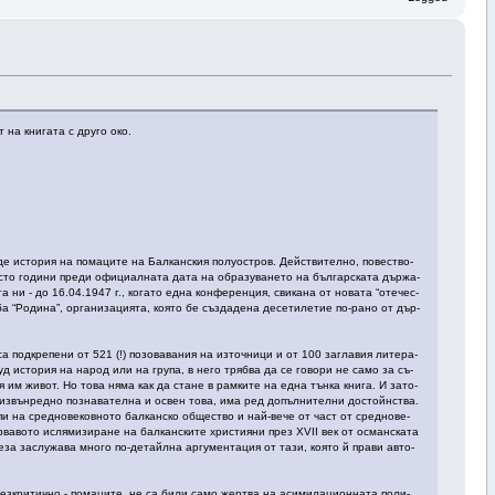
 на книгата с друго око.
 ис­то­рия на по­ма­ци­те на Бал­кан­ския по­луос­тров. Дей­стви­тел­но, по­вес­тво­
сто го­ди­ни пре­ди офи­циал­на­та да­та на об­ра­зу­ва­не­то на бъл­гар­ска­та дър­жа­
а ни - до 16.04.1947 г., ко­га­то ед­на кон­фе­рен­ция, сви­ка­на от но­ва­та “о­те­чес­
 “Ро­ди­на”, ор­га­ни­за­ция­та, коя­то бе съз­да­де­на де­се­ти­ле­тие по-ра­но от дър­
 под­кре­пе­ни от 521 (!) по­зо­ва­ва­ния на из­точ­ни­ци и от 100 заг­ла­вия ли­те­ра­
руд ис­то­рия на на­род или на гру­па, в не­го трябва да се го­во­ри не са­мо за съ­
ния им жи­вот. Но то­ва няма как да ста­не в рам­ки­те на ед­на тън­ка кни­га. И за­то­
е из­вън­ред­но поз­на­ва­тел­на и ос­вен то­ва, има ред до­пъл­ни­тел­ни дос­той­нства.
­пи на сред­но­ве­ков­но­то бал­кан­ско об­щес­тво и най-ве­че от част от сред­но­ве­
ър­ва­во­то ис­лями­зи­ра­не на бал­кан­ски­те хрис­тия­ни през XVII век от ос­ман­ска­та
за зас­лу­жа­ва мно­го по-де­тай­лна ар­гу­мен­та­ция от та­зи, коя­то й пра­ви ав­то­
з­кри­тич­но - по­ма­ци­те, не са би­ли са­мо жер­тва на аси­ми­ла­цион­на­та по­ли­