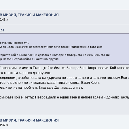
В МИЗИЯ, ТРАКИЯ И МАКЕДОНИЯ
0:46 »
0:52
 ерудиран реферат".
Коен ,като изключим небезизвестният вече покоен бизнесмен с това име.
рията кой е Емил Коен и доколко е навътре в материята на съчинениято Ви..
р Петър Петров,който е наистина ерудит.
" в кавички , с името Емил ,който бил се бил пребил.Нищо повече. Кой каквот
ова което ти харесва да научиш.
еделеям , в собствената си държава не знаем за кого и за какво говорим.Все 
рнет, едно име , и веднага казал това е човека :Емил Коен.
ва име ,нема проблем. Така да е.Да , ама друг път.
рмирате кой е Петър Петров,дали е единствен и неповтаряем и доколко заслу
В МИЗИЯ, ТРАКИЯ И МАКЕДОНИЯ
1:37 »