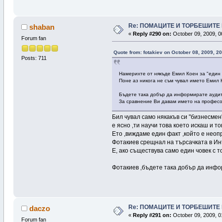
Re: ПОМАЦИТЕ И ТОРБЕШИТЕ 
shaban
«
Reply #290 on:
October 09, 2009, 0
Forum fan
Quote from: fotakiev on October 08, 2009, 2
Posts: 711
Намерихте от някъде Емил Коен за "един
Поне аз никога не съм чувал името Емил 
Бъдете така добър да информирате аудито
За сравнение Ви давам името на професо
Бил чувал само някакъв си "бизнесмен
е ясно ,ти научи това което искаш и т
Ето ,виждаме един факт ,който е неопр
Фотакиев срещнал на търсачката в Инте
Е, ако съществува само един човек с то
Фотакиев ,бъдете така добър да инфо
Re: ПОМАЦИТЕ И ТОРБЕШИТЕ 
daczo
«
Reply #291 on:
October 09, 2009, 0
Forum fan