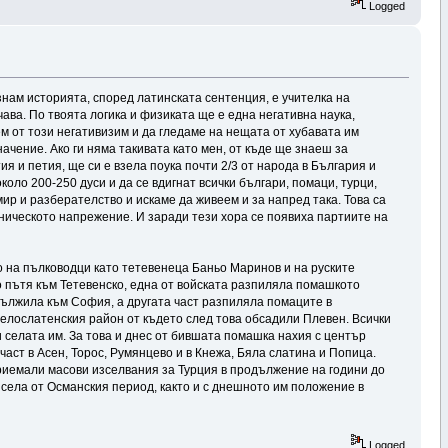
Logged
знам историята, според латинската сентенция, е учителка на
ава. По твоята логика и физиката ще е една негативна наука,
ем от този негативизим и да гледаме на нещата от хубавата им
начение. Ако ги няма такивата като мен, от къде ще знаеш за
ия и петия, ще си е взела поука почти 2/3 от народа в България и
коло 200-250 дуси и да се вдигнат всички българи, помаци, турци,
мир и разберателство и искаме да живеем и за напред така. Това са
етническото напрежение. И заради тези хора се появиха партиите на
ло на пълководци като тетевенеца Баньо Маринов и на руските
 пътя към Тетевенско, една от войската разпиляла помашкото
одължила към София, а другата част разпиляла помаците в
Белослатенския район от където след това обсадили Плевен. Всички
и селата им. За това и днес от бившата помашка нахия с център
част в Асен, Торос, Румянцево и в Кнежа, Бяла слатина и Попица.
приемали масови изселвания за Турция в продължение на години до
 села от Османския период, както и с днешното им положение в
Logged