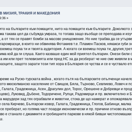
В МИЗИЯ, ТРАКИЯ И МАКЕДОНИЯ
9:36 »
то на българите към помаците, нито на помаците към българите. Доколкото 
а такава цел да събужда умраза, то тогава защо въобще се преподава и изуч
, а от тях се правят бомби за масово унищожение. Но ние трабва да се утърв
аромразци, в които ни обвинява Фотакиев т.е. Пламен Пасков, някакси губи з
вземеш поука ти и твоята аудитория. А когато си вземеш поука ти, другия,трет
 има кой да ги слуша. Както казваше един мой приятел българин. Онези били о
та им или прет телевизията или пред НС за да резберат че ние сме живяли в 
разците, защото зарати този тип хора в България се чуства и се е чуствало 
време на Руско-турската война , когато пътя на българските опълченци наче
ото мюсюлманско население от Свищов, Бяла, Търново, Севлиево, Ловеч и по
, Галата, Градежница, Асен, Драгулин дол, Торос, Орешене и Добревци и пр
цево), Луковид, Дъбене, Тодоричене, Рупци, Радомирци и пр. включително и 
, а марудери зад тях ограбвали и животни, стока де що намерат и опожарявал
 села Кирчево, Български извор, Галата, Градежница, Глогов, Бабинци, малка 
 се преберат, но голяма част поарди икономически и пр. причини отново въз
какво е станало с джамиите и гробищните паркове в някой бивши чистопомашки
еш.