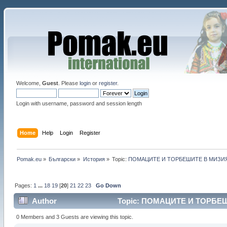
Welcome,
Guest
. Please
login
or
register
.
Login with username, password and session length
Home
Help
Login
Register
Pomak.eu
»
Български
»
История
»
Topic:
ПОМАЦИТЕ И ТОРБЕШИТЕ В МИЗИЯ
Pages:
1
...
18
19
[
20
]
21
22
23
Go Down
Author
Topic: ПОМАЦИТЕ И ТОРБЕШ
0 Members and 3 Guests are viewing this topic.