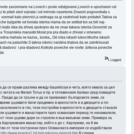
pyrvoto zavzemane na Lovech i posle odstypvane,Lovech e upozharen od
Az te pitah sled vojnata i od mirnoto naselenie.Znaesh pogovorkata s
emali kato plennici,a vednaga sa gi rastrelvali kato pridateli.Takiva sa
e bylgarite od tvoiata istoriia niama da se setitiat koi sa bili naj-
i kojto iska da zhivej spokojno da ne znae takava istoriia.Govorish za
na Troianskiia manastir.Moiat pra pra diado e zhivial v smeseno
ga edna mahala se kazva,, turska,,.Od roba iskash lubov.Mozhe iskash
ch na palachite.S takiva istorici naistina triabva da se zaintirisuvat
i.diadovci i pra-diadovci.Kolkoto poveche vie rovite ,tolkova poveche
yde.
Logged
а да се прави разлика между башибозук и чета, която имала за цел
 с четата на Филип Тотьо и пр. в тетевенския балкан сред помаците
 Преди да се тръгне и да се превземат българските земи, се
време църквите били предимно в крепостите и в дворците и по-
населението в тях, тези постройки в крепостите и дворците станали
били църквите и манастирите през османския период те ненамалели,
 от тези църкви дори се строяли и във вакъвски земи. Примера за
 Карлуковския манастир, който е до с. Карлуково, на 8 км
жество от тези построени през Османската империя се издействали
:
http://www.lesedra2.hit.bg/carkovna-deinost.htm
В случая