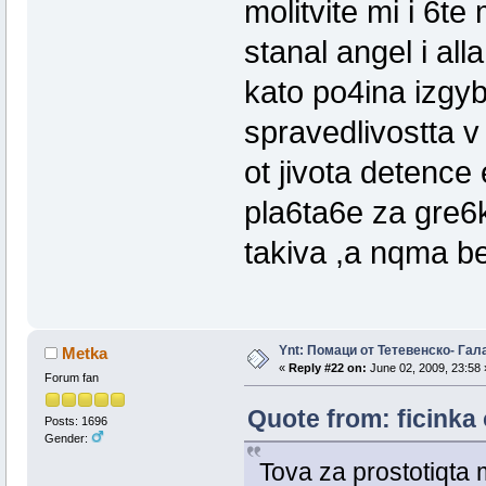
molitvite mi i 6t
stanal angel i all
kato po4ina izgyb
spravedlivostta v
ot jivota detence e
pla6ta6e za gre6ki
takiva ,a nqma be
Ynt: Помаци от Тетевенско- Гала
Metka
«
Reply #22 on:
June 02, 2009, 23:58 
Forum fan
Quote from: ficinka 
Posts: 1696
Gender:
Tova za prostotiqta