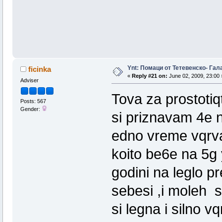
Ynt: Помаци от Тетевенско- Гала
ficinka
«
Reply #21 on:
June 02, 2009, 23:00 
Adviser
Tova za prostoti
Posts: 567
Gender:
si priznavam 4e n
edno vreme vqrva
koito be6e na 5g 
godini na leglo pr
sebesi ,i moleh s
si legna i silno 