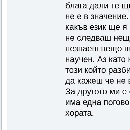
блага дали те щ
не е в значение.
какъв език ще я
не следваш нещо
незнаеш нещо ще
научен. Аз като
този който разб
да кажеш че не в
За другото ми е
има една погово
хората.