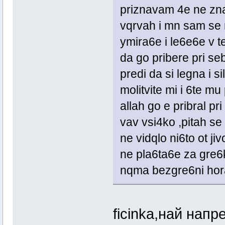
priznavam 4e ne zna
vqrvah i mn sam se m
ymira6e i le6e6e v te
da go pribere pri se
predi da si legna i 
molitvite mi i 6te m
allah go e pribral pr
vav vsi4ko ,pitah se
ne vidqlo ni6to ot jiv
ne pla6ta6e za gre6ki
nqma bezgre6ni hora
ficinka,най нап