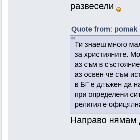
развесели
Quote from: pomak 
Ти знаеш много ма
за християните. Мо
аз съм в състояние
аз освен че съм ис
в БГ е длъжен да н
при определени сит
религия е офицялна
Направо нямам 