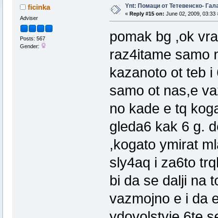
Ynt: Помаци от Тетевенско- Гала
ficinka
«
Reply #15 on:
June 02, 2009, 03:33 
Adviser
pomak bg ,ok vra
Posts: 567
Gender:
raz4itame samo na
kazanoto ot teb i
samo ot nas,e va
no kade e tq kog
gleda6 kak 6 g. d
,kogato ymirat ml
sly4aq i za6to tr
bi da se dalji na
vazmojno e i da 
ydovolstvie 6te s