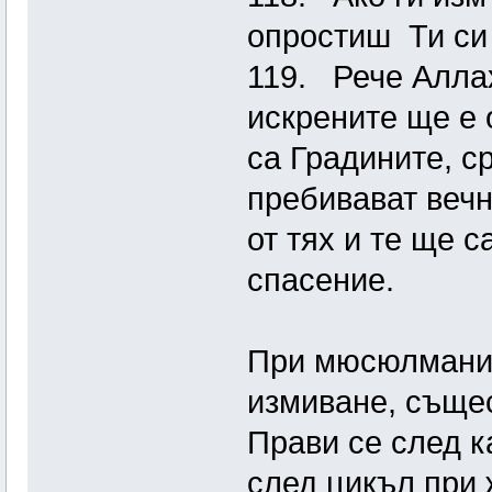
опростиш Ти си
119. Рече Аллах:
искрените ще е 
са Градините, ср
пребивават вечн
от тях и те ще с
спасение.
При мюсюлманит
измиване, същес
Прави се след к
след цикъл при 