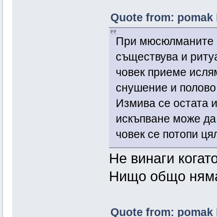
Quote from: pomak 
При мюсюлманите 
съществува и ритуа
човек приеме ислям
снушение и полово 
Измива се остата и
искъпване може да 
човек се потопи ця
Не винаги когато
Нищо общо няма
Quote from: pomak 