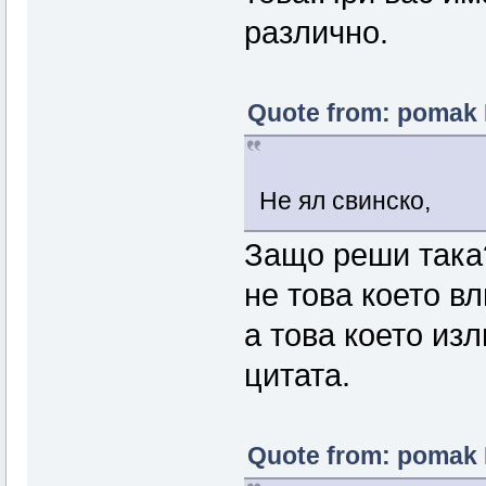
различно.
Quote from: pomak 
Не ял свинско,
Защо реши така?
не това което вл
а това което изл
цитата.
Quote from: pomak 