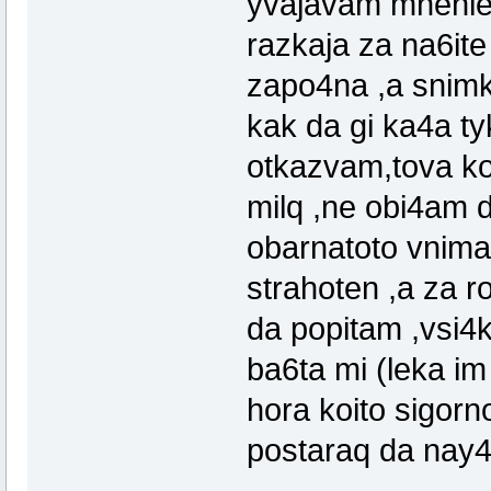
yvajavam mneniet
razkaja za na6it
zapo4na ,a snimki
kak da gi ka4a t
otkazvam,tova ko
milq ,ne obi4am 
obarnatoto vniman
strahoten ,a za r
da popitam ,vsi4ki
ba6ta mi (leka im
hora koito sigorn
postaraq da nay4a