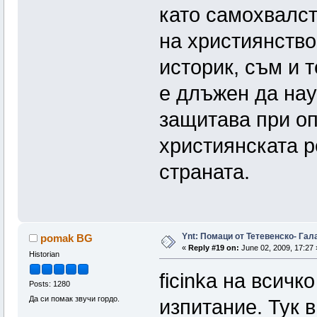
като самохвалст
на християнство
историк, съм и т
е длъжен да нау
защитава при оп
християнската р
страната.
Ynt: Помаци от Тетевенско- Гала
pomak BG
«
Reply #19 on:
June 02, 2009, 17:27 
Historian
ficinka на всичк
Posts: 1280
Да си помак звучи гордо.
изпитание. Тук 