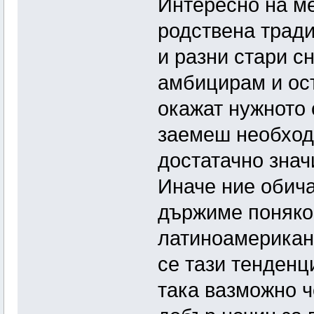
Интересно на м
родствена тради
и разни стари с
амбицирам и ос
окажат нужното 
заемеш необход
достатачно знач
Иначе ние обич
държиме поняког
латиноамерикан
се тази тенденц
така вазможно ч