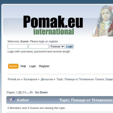
Welcome,
Guest
. Please
login
or
register
.
Login with username, password and session length
Home
Help
Login
Register
Pomak.eu
»
Български
»
Дискусии
»
Topic:
Помаци от Тетевенско- Галата ,Граде
Pages:
1
[
2
]
3
4
...
85
Go Down
Author
Topic: Помаци от Тетевенско-
0 Members and 3 Guests are viewing this topic.