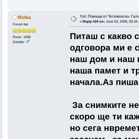
Ynt: Помаци от Тетевенско- Гала
Metka
«
Reply #24 on:
June 03, 2009, 00:34 
Forum fan
Питаш с какво 
Posts: 1696
Gender:
одговора ми е 
наш дом и наш 
наша памет и т
начала.Аз пиша
За снимките не
скоро ще ти каж
но сега нвреме