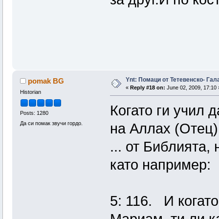
Ynt: Помаци от Тетевенско- Гала
pomak BG
«
Reply #18 on:
June 02, 2009, 17:10 
Historian
Когато ги учил 
Posts: 1280
Да си помак звучи гордо.
на Аллах (Отец
... от Библията,
като например:
5: 116. И когато