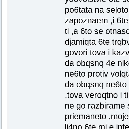
po6tata na seloto
zapoznaem ,i 6te
ti ,a 6to se otna
djamiqta 6te trqbv
govori tova i kaz
da obqsnq 4e nik
ne6to protiv vol
da obqsnq ne6to 
,tova veroqtno i t
ne go razbirame s
priemaneto ,moje 
li4no 6te mi e in