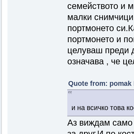
семейството и м
малки снимчици 
портмонето си.К
портмонето и по
целуваш преди д
означава , че ц
Quote from: pomak 
и на всичко това к
Аз виждам само 
за друг.И по кос