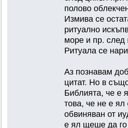
полово облекчен
Измива се остат
ритуално искъпв
море и пр. след 
Ритуала се нари
Аз познавам доб
цитат. Но в същ
Библията, че е 
това, че не е ял
обвиняван от иу
е ял щеше да го