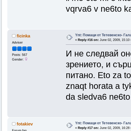
vqrva6 v ne6to ka
Ynt: Помаци от Тетевенско- Гала
ficinka
«
Reply #16 on:
June 02, 2009, 15:10 
Adviser
И не следвай оно
Posts: 567
Gender:
зрението, и сърц
питано. Eto za to
znaqt horata a ty
da sledva6 ne6to 
Ynt: Помаци от Тетевенско- Гала
fotakiev
«
Reply #17 on:
June 02, 2009, 16:28 
Forum fan