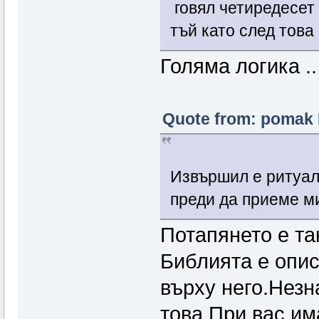
говял четиредесет
тъй като след това
Голяма логика .
Quote from: pomak 
Извършил е ритуал
преди да приеме ми
Потапянето е та
Библията е опис
върху него.Незн
това.При вас им