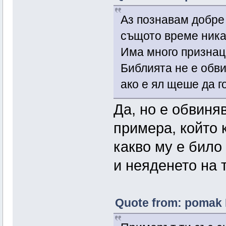
Аз познавам добре 
същото време никад
Има много признаци
Библията не е обви
ако е ял щеше да г
Да, но е обвиня
примера, който 
какво му е било
и неяденето на 
Quote from: pomak 