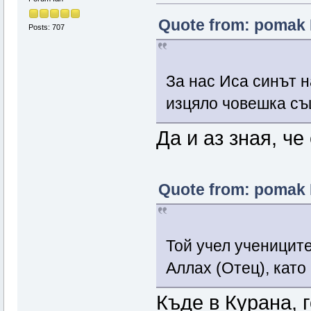
Quote from: pomak 
Posts: 707
За нас Иса синът н
изцяло човешка с
Да и аз зная, че
Quote from: pomak 
Той учел учениците
Аллах (Отец), като
Къде в Курана, 