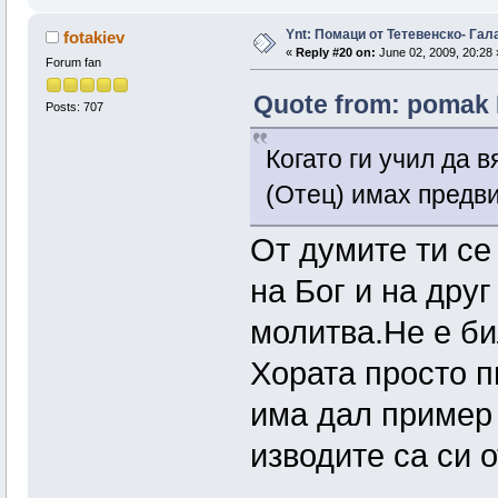
Ynt: Помаци от Тетевенско- Гала
fotakiev
«
Reply #20 on:
June 02, 2009, 20:28 
Forum fan
Quote from: pomak 
Posts: 707
Когато ги учил да 
(Отец) имах предви
От думите ти се
на Бог и на друг
молитва.Не е би
Хората просто п
има дал пример 
изводите са си о