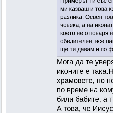
Примерът ти със с
ми казваш и това к
разлика. Освен то
човека, а на икона
което не отговаря 
обедителен, все па
ще ти давам и по 
Мога да те уверя
иконите е така.
храмовете, но н
по време на ком
били бабите, а т
А това, че Иису