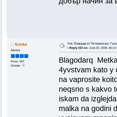
добър начин за 
Ynt: Помаци от Тетевенско- Гала
ficinka
«
Reply #23 on:
June 03, 2009, 00:14 
Adviser
Blagodarq Metka
Posts: 567
Gender:
4yvstvam kato y d
na vaprosite koit
neqsno s kakvo t
iskam da izglejda
malka na godini 