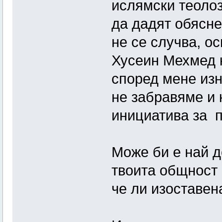
ислямски теолоз
да дадят обясне
не се случва, о
Хусеин Мехмед к
според мене из
не забравяме и к
инициатива за п
Може би е най д
твоита общност 
че ли изоставена