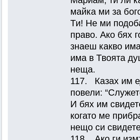
Мариам, ти ли к
майка ми за бог
Ти! Не ми подоб
право. Ако бях 
знаеш какво има
има в Твоята ду
неща.
117. Казах им е
повели: “Служет
И бях им свидет
когато ме прибр
нещо си свидете
118. Ако ги изм