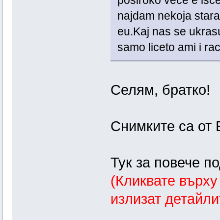
posiroko vece e is
najdam nekoja star
eu.Kaj nas se ukrasuv
samo liceto ami i ra
Селям, братко!
Снимките са от 
Тук за повече п
(Кликвате върху
излизат детайли