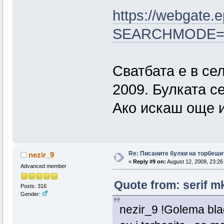
https://webgate.
SEARCHMODE=N
Сватбата е в се
2009. Булката с
Ако искаш още 
Re: Писаните булки на торбеши
nezir_9
«
Reply #9 on:
August 12, 2009, 23:26
Advanced member
Quote from: serif m
Posts: 316
Gender:
nezir_9 !Golema bla