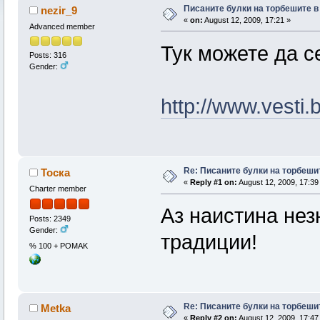
Писаните булки на торбешите в
nezir_9
«
on:
August 12, 2009, 17:21 »
Advanced member
Тук можете да с
Posts: 316
Gender:
http://www.vesti
Re: Писаните булки на торбеши
Тоска
«
Reply #1 on:
August 12, 2009, 17:39
Charter member
Аз наистина нез
Posts: 2349
Gender:
традиции!
% 100 + POMAK
Re: Писаните булки на торбеши
Metka
«
Reply #2 on:
August 12, 2009, 17:47