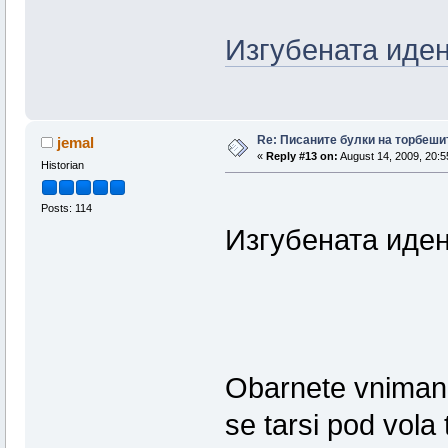
Изгубената иден
Re: Писаните булки на торбеши
jemal
«
Reply #13 on:
August 14, 2009, 20:5
Historian
Posts: 114
Изгубената иден
Obarnete vnimani
se tarsi pod vola