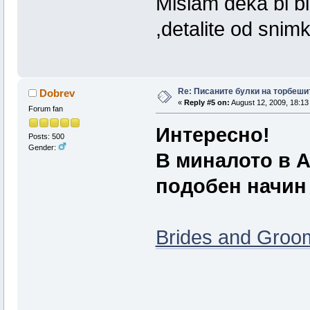
Mislam deka bi b
,detalite od snim
Re: Писаните булки на торбеши
Dobrev
«
Reply #5 on:
August 12, 2009, 18:13
Forum fan
Интересно!
Posts: 500
Gender:
В миналото в А
подобен начин б
Brides and Groom