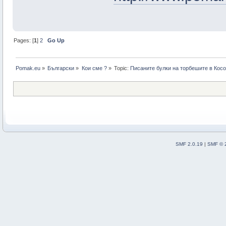
Pages: [
1
]
2
Go Up
Pomak.eu
»
Български
»
Кои сме ?
»
Topic:
Писаните булки на торбешите в Кос
SMF 2.0.19
|
SMF © 