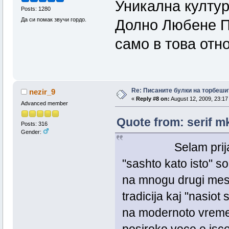
Уникална култур
Posts: 1280
Да си помак звучи гордо.
Долно Любене Пр
само в това отн
Re: Писаните булки на торбеши
nezir_9
«
Reply #8 on:
August 12, 2009, 23:17
Advanced member
Quote from: serif m
Posts: 316
Gender:
Selam prijatele! 
"sashto kato isto" 
na mnogu drugi mest
tradicija kaj "nasiot
na modernoto vreme! 