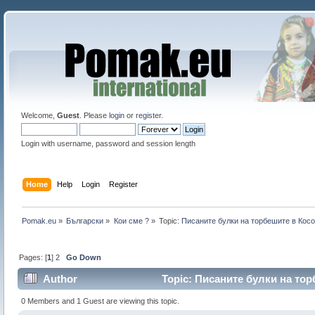
Welcome,
Guest
. Please
login
or
register
.
Login with username, password and session length
Home
Help
Login
Register
Pomak.eu
»
Български
»
Кои сме ?
»
Topic:
Писаните булки на торбешите в Кос
Pages: [
1
]
2
Go Down
Author
Topic: Писаните булки на тор
0 Members and 1 Guest are viewing this topic.