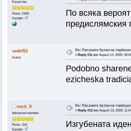
Forum fan
По всяка вероят
Posts: 2359
Gender:
предислямския п
Re: Писаните булки на торбеши
sedef52
«
Reply #11 on:
August 13, 2009, 09:0
Guest
Podobno sharene i
ezicheska tradici
Re: Писаните булки на торбеши
nezir_9
«
Reply #12 on:
August 13, 2009, 11:0
Advanced member
Изгубената иден
Posts: 316
Gender: