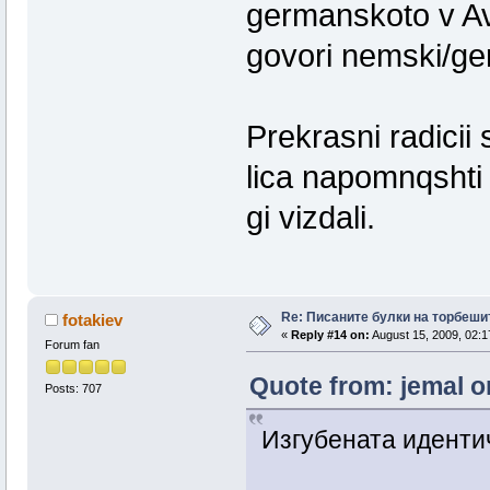
germanskoto v Avst
govori nemski/ge
Prekrasni radicii s
lica napomnqshti
gi vizdali.
Re: Писаните булки на торбеши
fotakiev
«
Reply #14 on:
August 15, 2009, 02:1
Forum fan
Quote from: jemal o
Posts: 707
Изгубената иденти