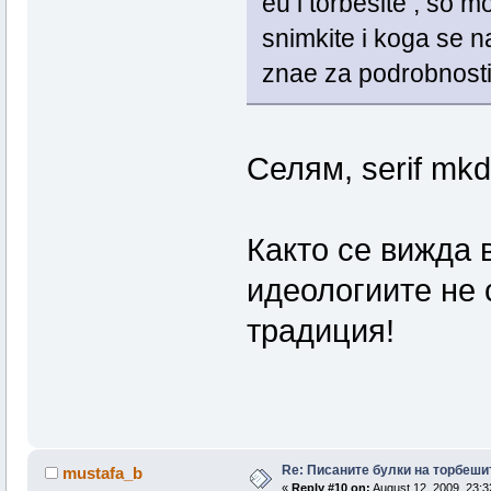
eu i torbesite , so
snimkite i koga se n
znae za podrobnostit
Селям, serif mkd
Както се вижда 
идеологиите не 
традиция!
Re: Писаните булки на торбеши
mustafa_b
«
Reply #10 on:
August 12, 2009, 23:3