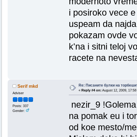
modernoto vreme!
i posiroko vece 
uspeam da najdam
pokazam ovde vo
k'na i sitni teloj 
racete na nevest
Re: Писаните булки на торбеши
Serif mkd
«
Reply #4 on:
August 12, 2009, 17:58
Adviser
nezir_9 !Golema 
Posts: 337
Gender:
na pomak eu i to
od koe mesto/mes