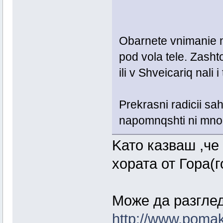
Obarnete vnimanie na
pod vola tele. Zasht
ili v Shveicariq nali
Prekrasni radicii sahr
napomnqshti ni mnog
Kато казваш ,че 
хората от Гора(
Може да разглед
http://www.pomak