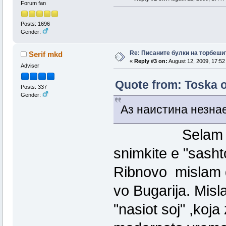
Forum fan
Posts: 1696
Gender:
Re: Писаните булки на торбеши
Serif mkd
«
Reply #3 on:
August 12, 2009, 17:52
Adviser
Quote from: Toska o
Posts: 337
Gender:
Аз наистина незна
Selam prijatel
snimkite e "sasht
Ribnovo mislam 
vo Bugarija. Misl
"nasiot soj" ,koj