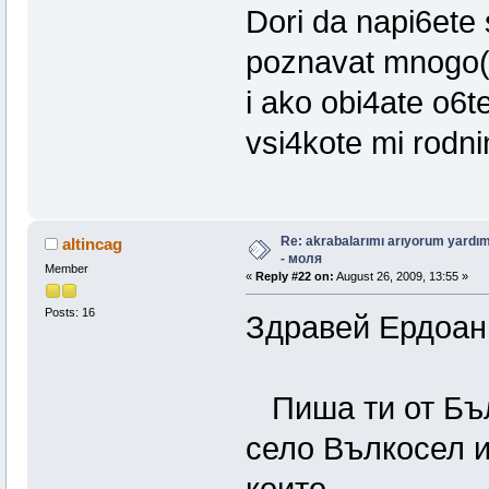
Dori da napi6ete
poznavat mnogo(
i ako obi4ate o6t
vsi4kote mi rodni
Re: akrabalarımı arıyorum yardım
altincag
- моля
Member
«
Reply #22 on:
August 26, 2009, 13:55 »
Posts: 16
Здравей Ердоан
Пиша ти от Бъл
село Вълкосел и