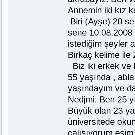
Annemin iki kız ka
Biri (Ayşe) 20 sen
sene 10.08.2008 
istediğim şeyler 
Birkaç kelime ile
Biz iki erkek ve
55 yaşında , abl
yaşındayım ve da
Nedjmi. Ben 25 yı
Büyük olan 23 yaş
üniversitede oku
çalışıyorum eşim 