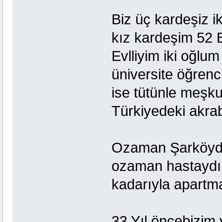
Biz üç kardeşiz i
kız kardeşim 52
Evlliyim iki oğlum
üniversite öğren
ise tütünle meşk
Türkiyedeki akra
Ozaman Şarköyde
ozaman hastaydı (
kadarıyla apartma
33 Yıl öncebizim