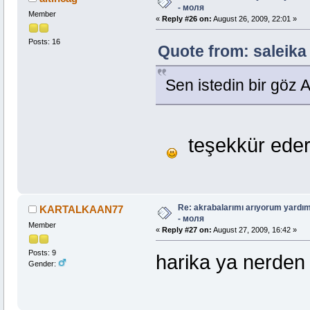
- моля
Member
«
Reply #26 on:
August 26, 2009, 22:01 »
Posts: 16
Quote from: saleika
Sen istedin bir göz
teşekkür ederi
Re: akrabalarımı arıyorum yardım
KARTALKAAN77
- моля
Member
«
Reply #27 on:
August 27, 2009, 16:42 »
Posts: 9
harika ya nerden
Gender: