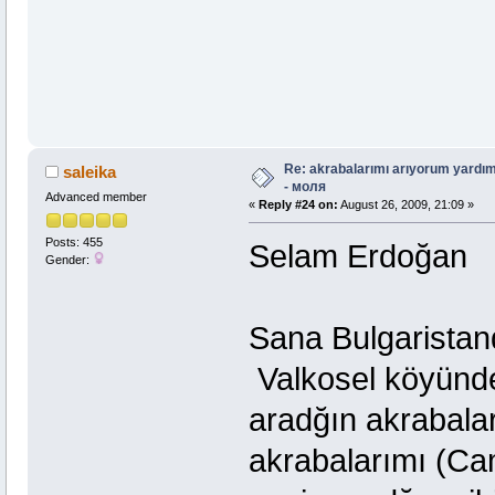
Re: akrabalarımı arıyorum yardım
saleika
- моля
Advanced member
«
Reply #24 on:
August 26, 2009, 21:09 »
Posts: 455
Selam Erdoğan
Gender:
Sana Bulgarista
Valkosel köyünd
aradğın akrabalar
akrabalarımı (Ca