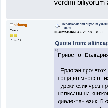
verdim biliyorum 
Re: akrabalarımı arıyorum yardım
altincag
- моля
Member
«
Reply #29 on:
August 28, 2009, 20:10 »
Posts: 16
Quote from: altinca
Привет от България
Ердоган прочетох 
поща,но много от и
турски език чрез п
написани на книжов
диалектен език. В