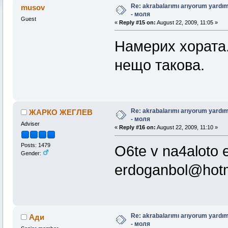
Re: akrabalarımı arıyorum yardım
musov
- моля
Guest
«
Reply #15 on:
August 22, 2009, 11:05 »
Намерих хората.
нещо такова.
Re: akrabalarımı arıyorum yardım
ЖАРКО ЖЕГЛЕВ
- моля
Adviser
«
Reply #16 on:
August 22, 2009, 11:10 »
Posts: 1479
O6te v na4aloto e
Gender:
erdoganbol@hot
Re: akrabalarımı arıyorum yardım
Ади
- моля