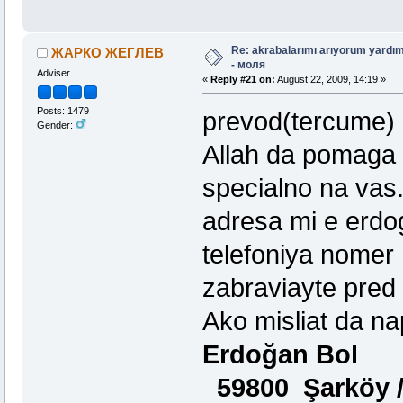
Re: akrabalarımı arıyorum yardım
ЖАРКО ЖЕГЛЕВ
- моля
Adviser
«
Reply #21 on:
August 22, 2009, 14:19 »
Posts: 1479
prevod(tercume)
Gender:
Allah da pomaga na
specialno na va
adresa mi e erd
telefoniya 
zabraviayte pred
Ako misliat da na
Erdoğan Bol
59800 Şarköy / 