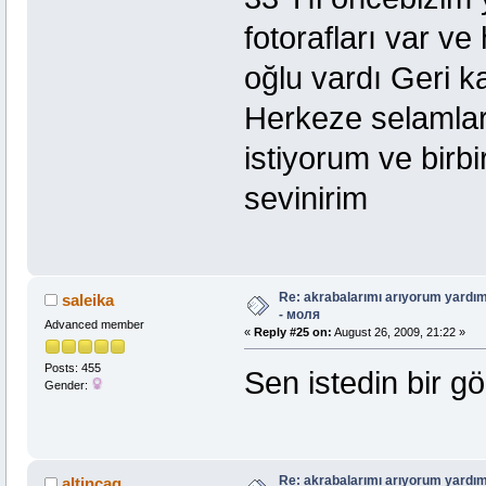
fotorafları var ve
oğlu vardı Geri k
Herkeze selamları
istiyorum ve birb
sevinirim
Re: akrabalarımı arıyorum yardım
saleika
- моля
Advanced member
«
Reply #25 on:
August 26, 2009, 21:22 »
Posts: 455
Sen istedin bir 
Gender:
Re: akrabalarımı arıyorum yardım
altincag