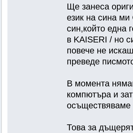
Ще занеса ориги
език на сина ми
син,който една 
в KAISERI / но с
повече не искаш
преведе писмото
В момента няма
компютъра и за
осъществяваме 
Това за дъщеря