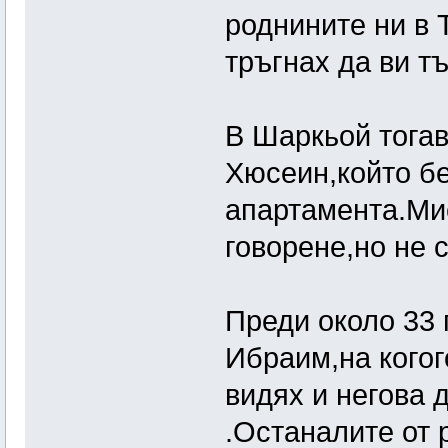
роднините ни в 
тръгнах да ви тъ
В Шаркьой тога
Хюсеин,който бе
апартамента.Ми
говорене,но не 
Преди около 33 
Ибраим,на когог
видях и негова 
.Останалите от 