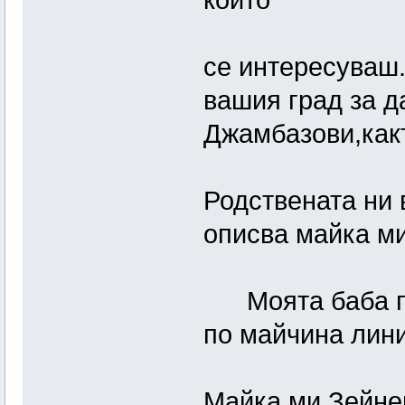
които
се интересуваш.
вашия град за д
Джамбазови,какт
Родствената ни 
описва майка ми
Моята баба по 
по майчина лини
Майка ми Зейнеп