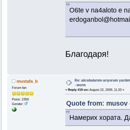
O6te v na4aloto e na
erdoganbol@hotmai
Благодаря!
Re: akrabalarımı arıyorum yardım
mustafa_b
- моля
Forum fan
«
Reply #19 on:
August 22, 2009, 11:20 »
Posts: 2359
Quote from: musov o
Gender:
Намерих хората. Да