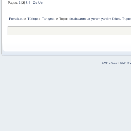
Pages:
1
[
2
]
3
4
Go Up
Pomak.eu
»
Türkçe
»
Tanışma 
»
Topic:
akrabalarımı arıyorum yardım lütfen / Тър
SMF 2.0.19
|
SMF © 