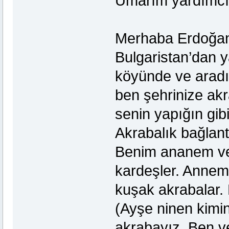
Umarım yardımcı 
Merhaba Erdoğa
Bulgaristan’dan 
köyünde ve aradı
ben şehrinize akr
senin yapığın gibi
Akrabalık bağlant
Benim ananem ve
kardeşler. Annem
kuşak akrabalar.
(Ayşe ninen kimin
akrabayız. Ben ve