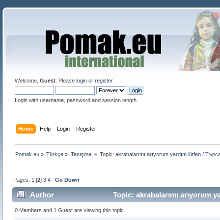
Welcome,
Guest
. Please
login
or
register
.
Login with username, password and session length
Home
Help
Login
Register
Pomak.eu
»
Türkçe
»
Tanışma 
»
Topic:
akrabalarımı arıyorum yardım lütfen / Тър
Pages:
1
[
2
]
3
4
Go Down
Author
Topic: akrabalarımı arıyorum y
0 Members and 1 Guest are viewing this topic.