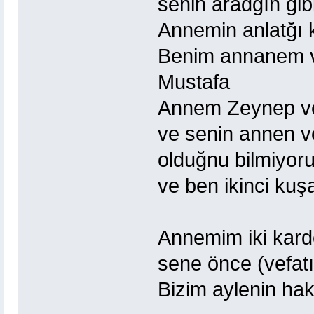
senin aradğın gib
Annemin anlatğı 
Benim annanem ve
Mustafa
Annem Zeynep ve 
ve senin annen v
olduğnu bilmiyor
ve ben ikinci kuş
Annemim iki kard
sene önce (vefatı
Bizim aylenin hak