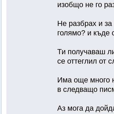
изобщо не го ра
Не разбрах и за 
голямо? и къде 
Ти получаваш ли
се оттеглил от 
Има още много н
в следващо пис
Аз мога да дойд