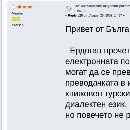
Re: akrabalarımı arıyorum yardım
altincag
- моля
Member
«
Reply #28 on:
August 28, 2009, 14:37 »
Posts: 16
Привет от Бълга
Ердоган прочето
електронната по
могат да се прев
преводачката в 
книжовен турски
диалектен език.
но повечето не 