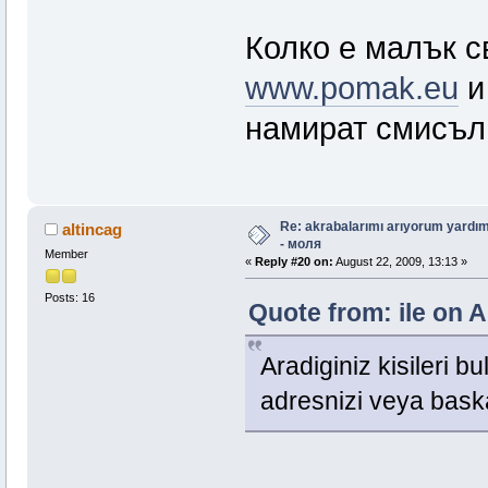
Колко е малък с
www.pomak.eu
и 
намират смисъл 
Re: akrabalarımı arıyorum yardım
altincag
- моля
Member
«
Reply #20 on:
August 22, 2009, 13:13 »
Posts: 16
Quote from: ile on A
Aradiginiz kisileri b
adresnizi veya baska