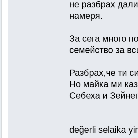
не разбрах дали
намеря.
За сега много п
семейство за вс
Разбрах,че ти с
Но майка ми каз
Себеха и Зейне
değerli selaika y