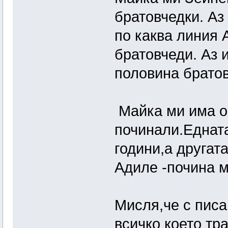
братовчедки. Аз
по каква линия 
братовчеди. Аз 
половина братов
Майка ми има ощ
починали.Едната
години,а другат
Адиле -почина м
Мисля,че с пис
всичко което тр