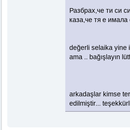
Разбрах,че ти си с
каза,че тя е имала
değerli selaika yine
ama .. bağışlayın lüt
arkadaşlar kimse t
edilmiştir... teşekkürl