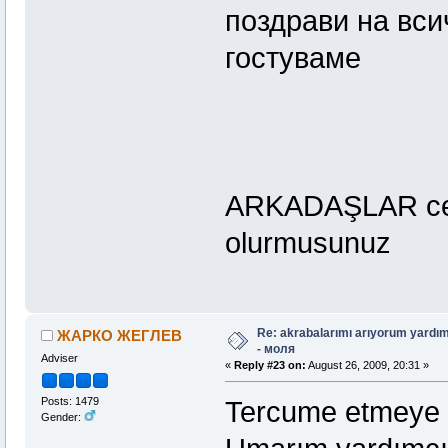
поздрави на вси
гостуваме
ARKADAŞLAR ceva
olurmusunuz
Re: akrabalarımı arıyorum yardım
ЖАРКО ЖЕГЛЕВ
- моля
Adviser
«
Reply #23 on:
August 26, 2009, 20:31 »
Posts: 1479
Tercume etmeye ç
Gender: