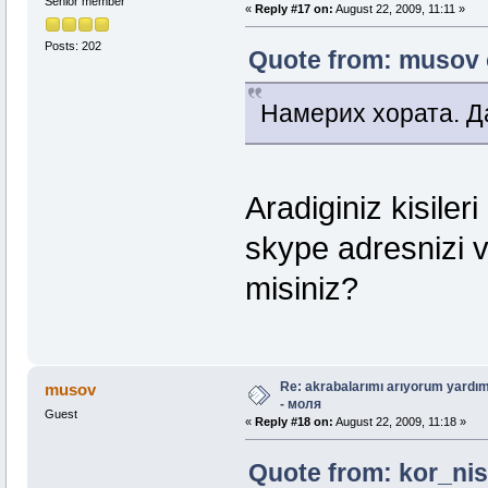
Senior member
«
Reply #17 on:
August 22, 2009, 11:11 »
Posts: 202
Quote from: musov o
Намерих хората. Да
Aradiginiz kisiler
skype adresnizi v
misiniz?
Re: akrabalarımı arıyorum yardım
musov
- моля
Guest
«
Reply #18 on:
August 22, 2009, 11:18 »
Quote from: kor_nis