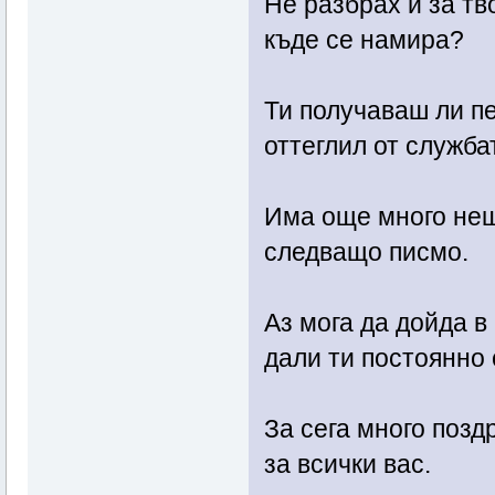
Не разбрах и за тв
къде се намира?
Ти получаваш ли пе
оттеглил от служба
Има още много неща
следващо писмо.
Аз мога да дойда в
дали ти постоянно 
За сега много позд
за всички вас.