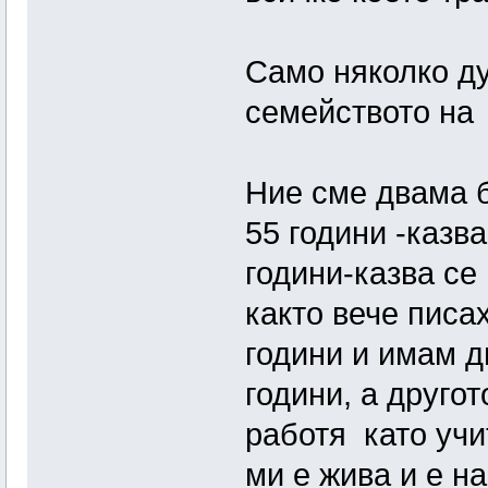
Само няколко д
семейството на
Ние сме двама б
55 години -казв
години-казва се
както вече писа
години и имам д
години, а другот
работя като учи
ми е жива и е на