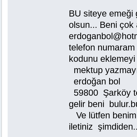
BU siteye emeği 
olsun... Beni çok
erdoganbol@hot
telefon numaram
kodunu eklemeyi 
mektup yazmayı 
erdoğan bol
59800 Şarköy te
gelir beni bulur.b
Ve lütfen benim 
iletiniz şimdiden..