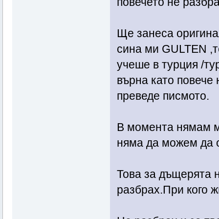
повечето не разбра
Ще занеса оригинал
сина ми GULTEN ,то
учеше в турция /тур
върна като повече 
преведе писмото.
В момента нямам м
няма да можем да 
Това за дъщерята 
разбрах.При кого ж