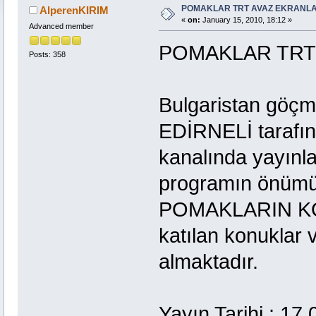
POMAKLAR TRT AVAZ EKRANL
AlperenKIRIM
«
on:
January 15, 2010, 18:12 »
Advanced member
POMAKLAR TRT
Posts: 358
Bulgaristan göçme
EDİRNELİ tarafı
kanalında yayınl
programın önüm
POMAKLARIN KÖKE
katılan konuklar ve
almaktadır.
Yayın Tarihi : 17