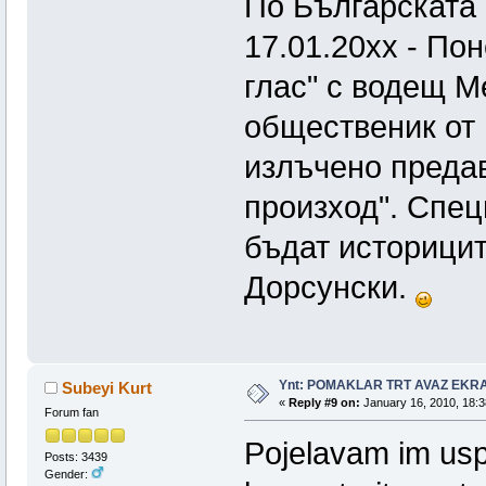
По Българската 
17.01.20хх - По
глас" с водещ М
общественик от
излъчено преда
произход". Спец
бъдат историци
Дорсунски.
Ynt: POMAKLAR TRT AVAZ EK
Subeyi Kurt
«
Reply #9 on:
January 16, 2010, 18:3
Forum fan
Pojelavam im usp
Posts: 3439
Gender: