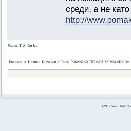
среди, а не като 
http://www.poma
Pages: [
1
]
2
Go Up
Pomak.eu
»
Türkçe
»
Duyurular 
»
Topic:
POMAKLAR TRT AVAZ EKRANLARINDA
SMF 2.0.19
|
SMF © 