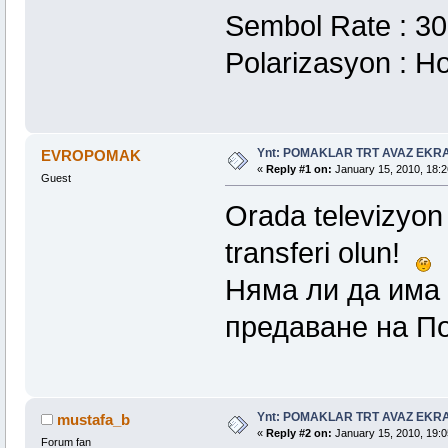
Sembol Rate : 30
Polarizasyon : Ho
Ynt: POMAKLAR TRT AVAZ EK
EVROPOMAK
«
Reply #1 on:
January 15, 2010, 18:2
Guest
Orada televizyon 
transferi olun!
Няма ли да има 
предаване на П
Ynt: POMAKLAR TRT AVAZ EK
mustafa_b
«
Reply #2 on:
January 15, 2010, 19:0
Forum fan