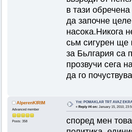
в тази обречена
да започне целе
насока.Никога н
сьм сигурен ще 
за Бьлгария са 
прозвучи сега н
да го почуствув
Ynt: POMAKLAR TRT AVAZ EK
AlperenKIRIM
«
Reply #4 on:
January 15, 2010, 23:5
Advanced member
според мен това
Posts: 358
политика. единия