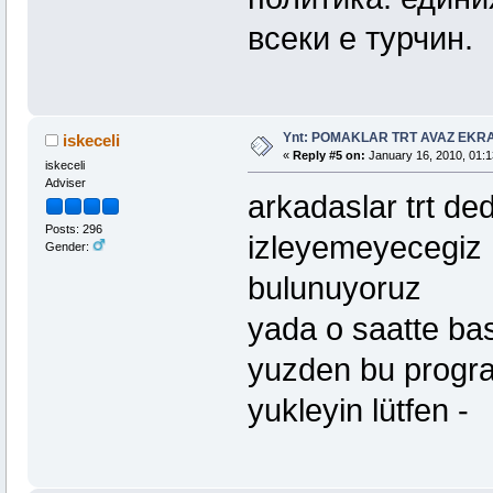
всеки е турчин.
Ynt: POMAKLAR TRT AVAZ EK
iskeceli
«
Reply #5 on:
January 16, 2010, 01:1
iskeceli
Adviser
arkadaslar trt ded
Posts: 296
izleyemeyecegiz 
Gender:
bulunuyoruz
yada o saatte bas
yuzden bu progra
yukleyin lütfen -