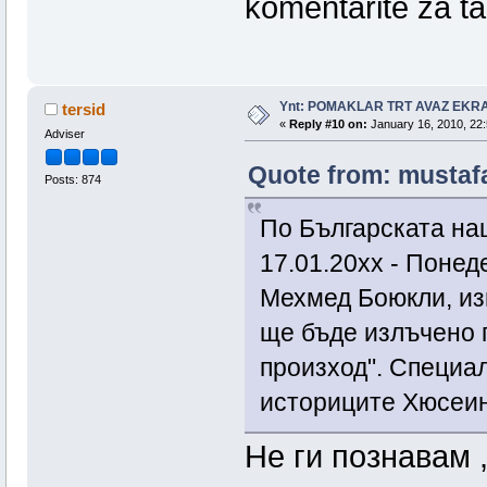
komentarite za t
Ynt: POMAKLAR TRT AVAZ EK
tersid
«
Reply #10 on:
January 16, 2010, 22:
Adviser
Quote from: mustafa
Posts: 874
По Българската на
17.01.20хх - Понед
Мехмед Боюкли, из
ще бъде излъчено 
произход". Специал
историците Хюсеи
Не ги познавам 