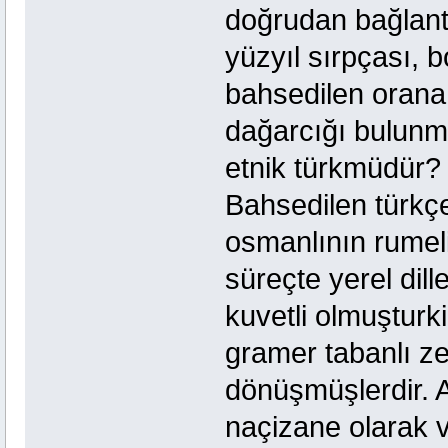
doğrudan bağlantı
yüzyıl sırpçası,
bahsedilen orana 
dağarcığı bulunmas
etnik türkmüdür? 
Bahsedilen türkçe
osmanlının rumel
süreçte yerel dille
kuvetli olmuşturk
gramer tabanlı ze
dönüşmüşlerdir. 
naçizane olarak ve