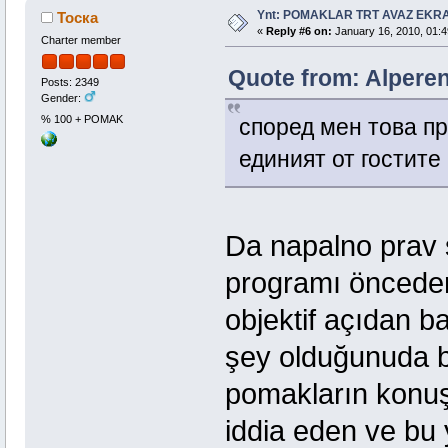
Ynt: POMAKLAR TRT AVAZ EK
Тоска
«
Reply #6 on:
January 16, 2010, 01:4
Charter member
Quote from: Alperen
Posts: 2349
Gender:
% 100 + POMAK
според мен това пр
единият от гостите 
Da napalno prav 
programı önceden
objektif açıdan 
şey olduğunuda b
pomakların konuşt
iddia eden ve bu 