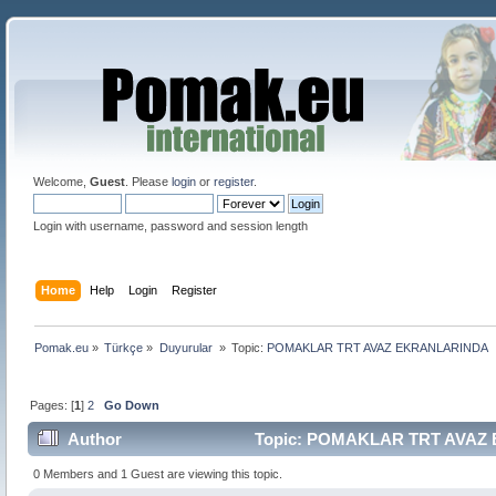
Welcome,
Guest
. Please
login
or
register
.
Login with username, password and session length
Home
Help
Login
Register
Pomak.eu
»
Türkçe
»
Duyurular 
»
Topic:
POMAKLAR TRT AVAZ EKRANLARINDA
Pages: [
1
]
2
Go Down
Author
Topic: POMAKLAR TRT AVAZ 
0 Members and 1 Guest are viewing this topic.