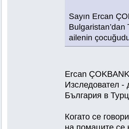
Sayın Ercan ÇO
Bulgaristan’dan 
ailenin çocuğudu
Ercan ÇOKBANKİR
Изследовател - 
България в Турц
Когато се говор
на помаците се 