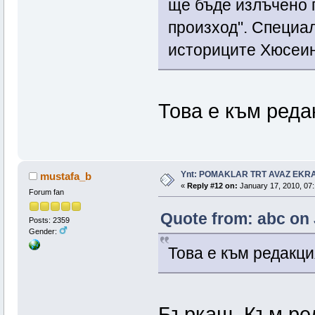
ще бъде излъчено 
произход". Специал
историците Хюсеи
Това е към реда
Ynt: POMAKLAR TRT AVAZ EK
mustafa_b
«
Reply #12 on:
January 17, 2010, 07:
Forum fan
Quote from: abc on 
Posts: 2359
Gender:
Това е към редакци
Бъркаш. Към ре