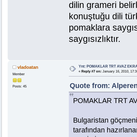
dilin grameri bel
konuştuğu dili tü
pomaklara saygıs
saygısızlıktır.
Ynt: POMAKLAR TRT AVAZ EK
vladoatan
«
Reply #7 on:
January 16, 2010, 17:3
Member
Quote from: Alperen
Posts: 45
POMAKLAR TRT A
Bulgaristan göçmeni
tarafından hazırlan