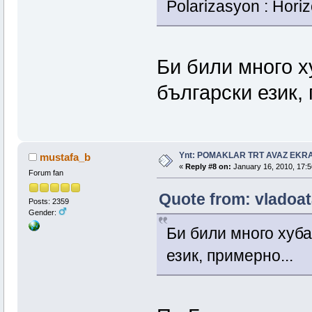
Polarizasyon : Horiz
Би били много х
български език, 
Ynt: POMAKLAR TRT AVAZ EK
mustafa_b
«
Reply #8 on:
January 16, 2010, 17:5
Forum fan
Quote from: vladoat
Posts: 2359
Gender:
Би били много хуба
език, примерно...