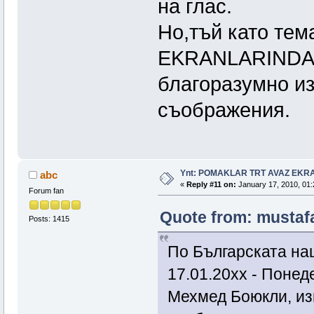
на глас.
Но,тъй като те
EKRANLARINDA и 
благоразумно из
съображения.
Ynt: POMAKLAR TRT AVAZ EK
abc
«
Reply #11 on:
January 17, 2010, 01:
Forum fan
Quote from: mustafa
Posts: 1415
По Българската на
17.01.20хх - Понед
Мехмед Боюкли, из