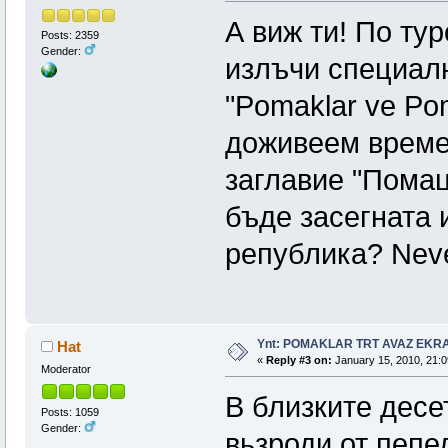
А виж ти! По ту
Posts: 2359
Gender:
излъчи специалн
"Pomaklar ve Pom
доживеем време
заглавие "Помац
бъде засегната 
република? Neve
Ynt: POMAKLAR TRT AVAZ EK
Hat
«
Reply #3 on:
January 15, 2010, 21:0
Moderator
В близките десе
Posts: 1059
Gender:
вьзроди от пепе