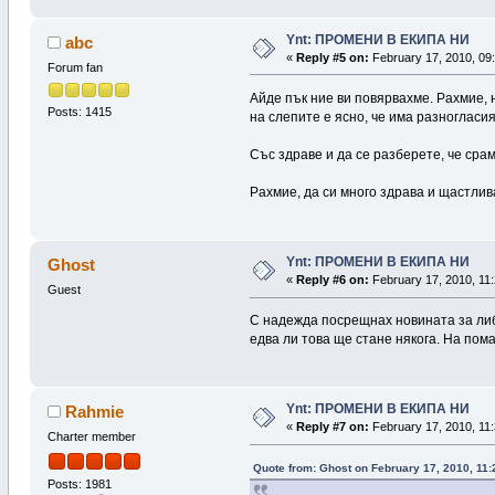
Ynt: ПРОМЕНИ В ЕКИПА НИ
abc
«
Reply #5 on:
February 17, 2010, 09:
Forum fan
Айде пък ние ви повярвахме. Рахмие, 
Posts: 1415
на слепите е ясно, че има разногласи
Със здраве и да се разберете, че сра
Рахмие, да си много здрава и щастли
Ynt: ПРОМЕНИ В ЕКИПА НИ
Ghost
«
Reply #6 on:
February 17, 2010, 11:
Guest
С надежда посрещнах новината за либе
едва ли това ще стане някога. На пом
Ynt: ПРОМЕНИ В ЕКИПА НИ
Rahmie
«
Reply #7 on:
February 17, 2010, 11:
Charter member
Quote from: Ghost on February 17, 2010, 11:
Posts: 1981