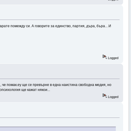
рате помежду си. А говорите за единство, партия, дъра, бъра... И
Logged
, че помак.еу ще се превърне в една наистина свободна медия, но
опсихология ще кажат някои...
Logged