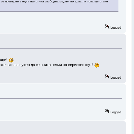
 се превърне в една наистина свободна медия, но едва ли това ще стане
Logged
маци!
рекаляване е нужен да се опита нечии по-сериозен шут!
Logged
Logged