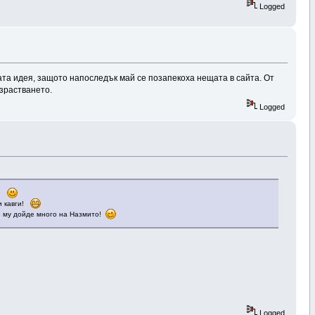
Logged
ната идея, защото напоследък май се позапекоха нещата в сайта. От
израстването.
Logged
 !
ни кавги!
 не му дойде много на Назмито!
Logged