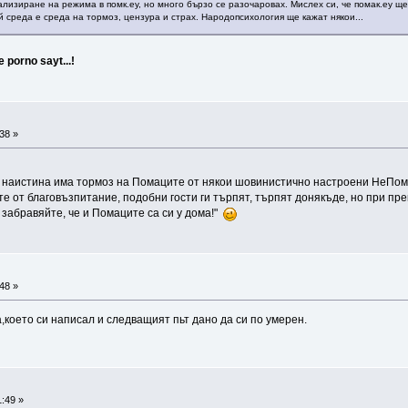
изиране на режима в помк.еу, но много бързо се разочаровах. Мислех си, че помак.еу ще
 среда е среда на тормоз, цензура и страх. Народопсихология ще кажат някои...
 porno sayt...!
38 »
ато наистина има тормоз на Помаците от някои шовинистично настроени НеПо
 те от благовъзпитание, подобни гости ги търпят, търпят донякъде, но при п
е забравяйте, че и Помаците са си у дома!"
48 »
,което си написал и следващият пьт дано да си по умерен.
:49 »