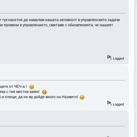
т тук насетне да намалим нашата активност в управленските задачи
ки промени в управлението, смятаме с обновленията, че нашият
Logged
маците от ЧЕЧ-а !
ека с тия местни кавги!
ъб и плещи, да не му дойде много на Назмито!
Logged