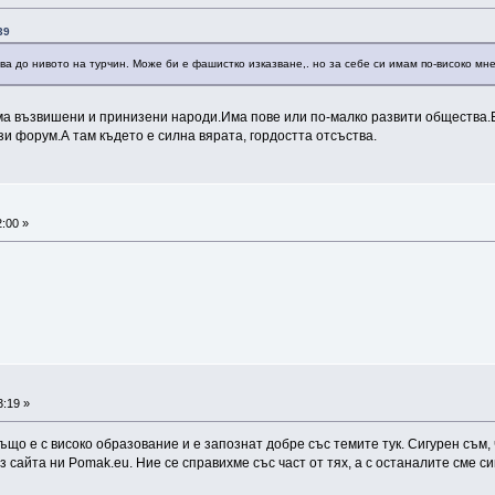
39
ва до нивото на турчин. Може би е фашистко изказване,. но за себе си имам по-високо мн
ма възвишени и принизени народи.Има пове или по-малко развити общества
зи форум.А там където е силна вярата, гордостта отсъства.
:00 »
3:19 »
що е с високо образование и е запознат добре със темите тук. Сигурен съм, 
 сайта ни Pomak.eu. Ние се справихме със част от тях, а с останалите сме си