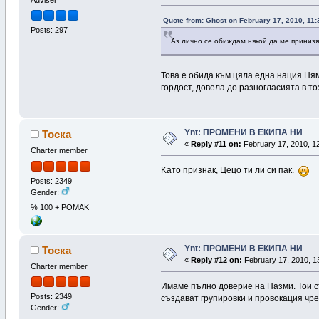
Adviser
Quote from: Ghost on February 17, 2010, 11:
Posts: 297
Аз лично се обиждам някой да ме принизя
Това е обида към цяла една нация.Ня
гордост, довела до разногласията в то
Ynt: ПРОМЕНИ В ЕКИПА НИ
Тоска
«
Reply #11 on:
February 17, 2010, 12
Charter member
Kато признак, Цецо ти ли си пак.
Posts: 2349
Gender:
% 100 + POMAK
Ynt: ПРОМЕНИ В ЕКИПА НИ
Тоска
«
Reply #12 on:
February 17, 2010, 1
Charter member
Имаме пълно доверие на Назми. Тои съ
Posts: 2349
създават групировки и провокация чрез
Gender: