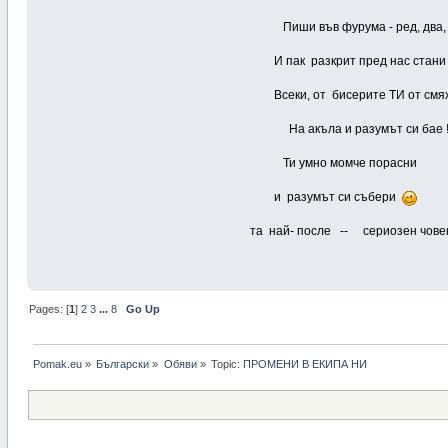
Пиши във фурума - ред, два, т
И пак разкрит пред нас стани
Всеки, от бисерите ТИ от смях 
На акъла и разумът си бае 
Ти умно момче порасни
и разумът си събери
та най- после -- сериозен човек
Pages: [
1
]
2
3
...
8
Go Up
Pomak.eu
»
Български
»
Oбяви
»
Topic:
ПРОМЕНИ В ЕКИПА НИ 