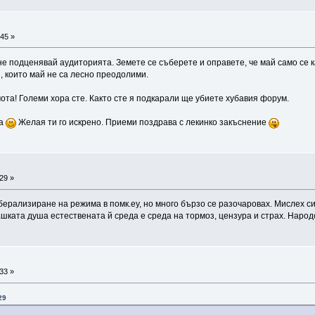
45 »
не подценявай аудиторията. Земете се съберете и оправете, че май само се ка
я, които май не са лесно преодолими.
мота! Големи хора сте. Както сте я подкарали ще убиете хубавия форум.
ва
Желая ти го искрено. Приеми поздрава с лекинко закъснение
29 »
рализиране на режима в помк.еу, но много бързо се разочаровах. Мислех си
ашката душа естествената й среда е среда на тормоз, цензура и страх. Народ
33 »
29