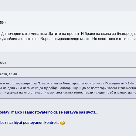
56 »
! Да почерпи като мина към Щатите на пролет. И браво на екипа за благород
 да сближи хората се обърна в омразосеещо място. Но явно това е пътя на 
53 »
2010, 19:46
а не е много характерно за Помаците, ни от Чепеларското корито, ни за Помаците от ЧЕЧ-а
о на един и на него може да му дойде нанагорнище и да се претовари човека с тия мест
сят и държат на много тежест и мъки, ама чак пък толкоз товар на един гръб и плещи, да
ostavi malko i samostoyatelno da se spravya sas jivota...
 bez nashiyat postoyanen kontrol...