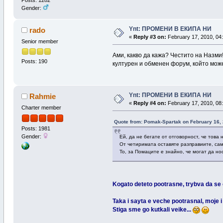
Gender:
Ynt: ПРОМЕНИ В ЕКИПА НИ
rado
«
Reply #3 on:
February 17, 2010, 04:
Senior member
Ами, какво да кажа? Честито на Назми
Posts: 190
културен и обменен форум, който може
Ynt: ПРОМЕНИ В ЕКИПА НИ
Rahmie
«
Reply #4 on:
February 17, 2010, 08:
Charter member
Quote from: Pomak-Spartak on February 16, 
Posts: 1981
Gender:
Ей, да не бегате от отговорност, че тов
От четиримата оставяте разправиите, сам
То, за Помаците е знайно, че могат да но
Kogato deteto pootrasne, trybva da se 
Taka i sayta e veche pootrasnal, moje i
Stiga sme go kutkali veike...