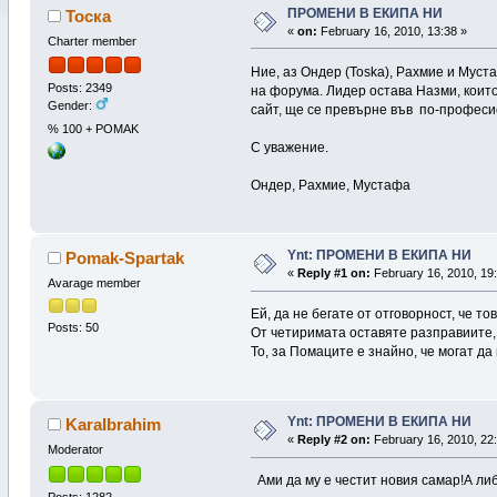
ПРОМЕНИ В ЕКИПА НИ
Тоска
«
on:
February 16, 2010, 13:38 »
Charter member
Ние, аз Oндер (Toska), Рахмие и Муст
Posts: 2349
на форума. Лидер остава Назми, коит
Gender:
сайт, ще се превърне във по-профес
% 100 + POMAK
С уважение.
Oндер, Рахмие, Мустафа
Ynt: ПРОМЕНИ В ЕКИПА НИ
Pomak-Spartak
«
Reply #1 on:
February 16, 2010, 19:
Avarage member
Ей, да не бегате от отговорност, че т
Posts: 50
От четиримата оставяте разправиите, 
То, за Помаците е знайно, че могат да
Ynt: ПРОМЕНИ В ЕКИПА НИ
KaraIbrahim
«
Reply #2 on:
February 16, 2010, 22:
Moderator
Ами да му е честит новия самар!А ли
Posts: 1282