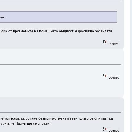
ение.
.Един от проблемите на помашката общност, е фалшиво развитата
Logged
Logged
че тои няма да остане безпричастен към тези, които се опитват да
гурни, че Назми ще се справи!
Logged