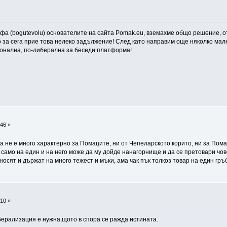
афа (bogutevolu) основателите на сайта Pomak.еu, вземахме общо решение, о
о за сега прие това нелеко задължение! След като направим още няколко мал
ионална, по-либерална за беседи платформа!
46 »
ова не е много характерно за Помаците, ни от Чепеларското корито, ни за По
само на един и на него може да му дойде нанагорнище и да се претовари чов
 носят и държат на много тежест и мъки, ама чак пък толкоз товар на един гр
10 »
берализация е нужна,щото в спора се ражда истината.