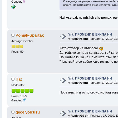
С надежда посрещнах новината за либерал
Gender:
някога. На помашката душа естествената й
Nali vse pak ne mislish che pomak. eu e
Ynt: ПРОМЕНИ В ЕКИПА НИ
Pomak-Spartak
«
Reply #8 on:
February 17, 2010, 11:
Avarage member
Като отговор на въпроса!
Posts: 50
Да, май, че си прав донякъде, тъй к
Но, нали е къща на Помаците, тъй, че
"Чувствайте се добре като гости, но н
Ynt: ПРОМЕНИ В ЕКИПА НИ
Hat
«
Reply #9 on:
February 17, 2010, 11:
Moderator
Поразмисли и то по сериозно над това
Posts: 1059
Gender:
Ynt: ПРОМЕНИ В ЕКИПА НИ
gece yolcusu
«
Reply #10 on:
February 17, 2010, 11