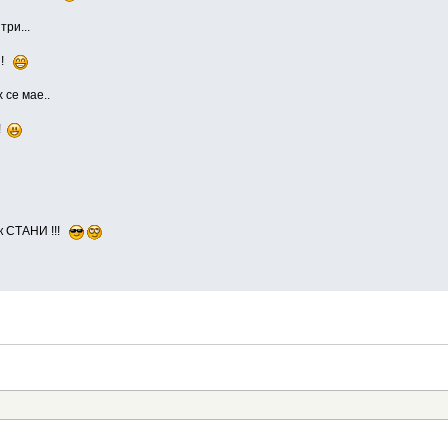
ри...
 !
се мае..
!
 СТАНИ !!!