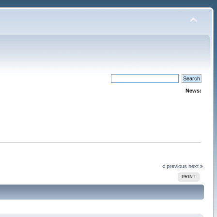
News:
« previous
next »
PRINT