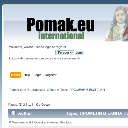
Welcome,
Guest
. Please
login
or
register
.
Login with username, password and session length
Home
Help
Login
Register
Pomak.eu
»
Български
»
Oбяви
»
Topic:
ПРОМЕНИ В ЕКИПА НИ 
Pages: [
1
]
2
3
...
8
Go Down
Author
Topic: ПРОМЕНИ В ЕКИПА НИ 
0 Members and 1 Guest are viewing this topic.