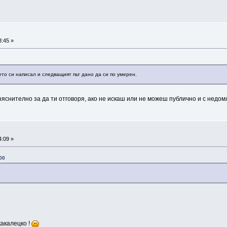
3:45 »
ето си написал и следващият пьт дано да си по умерен.
разяснително за да ти отговоря, ако не искаш или не можеш публично и с нед
4:09 »
:00
акалецко !