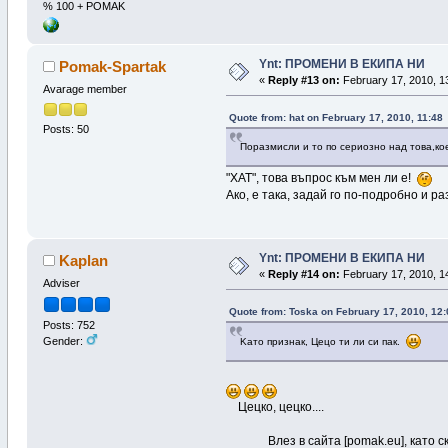
% 100 + POMAK
Ynt: ПРОМЕНИ В ЕКИПА НИ
Pomak-Spartak
«
Reply #13 on:
February 17, 2010, 1
Avarage member
Quote from: hat on February 17, 2010, 11:48
Posts: 50
Поразмисли и то по сериозно над това,ко
"ХАТ", това въпрос към мен ли е!
Ако, е така, задай го по-подробно и 
Ynt: ПРОМЕНИ В ЕКИПА НИ
Kaplan
«
Reply #14 on:
February 17, 2010, 1
Adviser
Quote from: Toska on February 17, 2010, 12
Posts: 752
Gender:
Kато признак, Цецо ти ли си пак.
Цецко, цецко....
Влез в сайта [pomak.eu], като ск