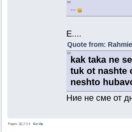
...
Е....
Quote from: Rahmie 
kak taka ne se
tuk ot nashte 
neshto hubavo
Ние не сме от д
Pages: [
1
]
2
3
4
Go Up