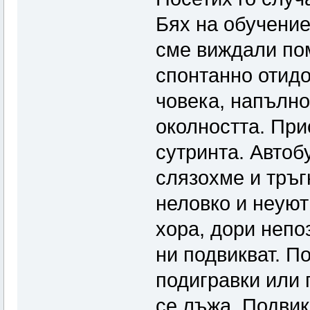
Бях на обучение
сме виждали пом
спонтанно отидо
човека, напълно
околността. При
сутринта. Автоб
слязохме и тръг
неловко и неуют
хора, дори непо
ни подвикват. П
подигравки или 
се лъжа. Подвик