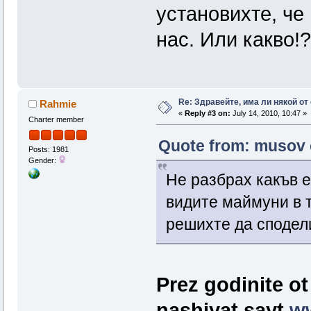
установихте, че
нас. Или какво!?
Re: Здравейте, има ли някой от
Rahmie
«
Reply #3 on:
July 14, 2010, 10:47 »
Charter member
Quote from: musov o
Posts: 1981
Gender:
Не разбрах какъв е
видите маймуни в т
решихте да сподели
Prez godinite ot
nashiyat sayt
w