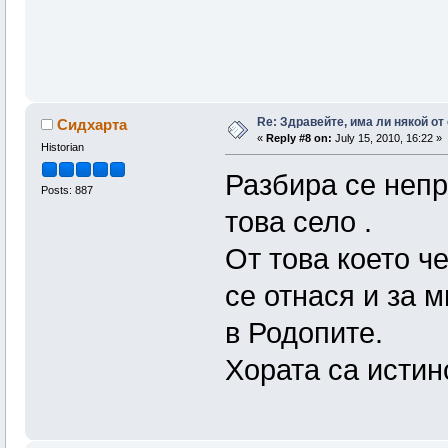
Re: Здравейте, има ли някой от
Сидхарта
«
Reply #8 on:
July 15, 2010, 16:22 »
Historian
Разбира се неп
Posts: 887
това село .
От това което че
се отнася и за 
в Родопите.
Хората са истин