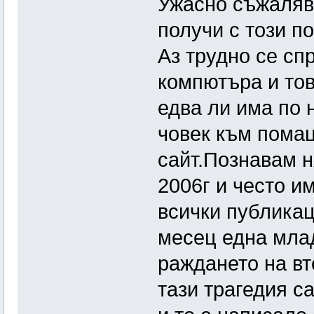
Ужасно съжаляв
получи с този по
Аз трудно се сп
компютъра и тов
едва ли има по
човек към помац
сайт.Познавам н
2006г и често им
всички публикац
месец една млад
раждането на вт
тази трагедия с