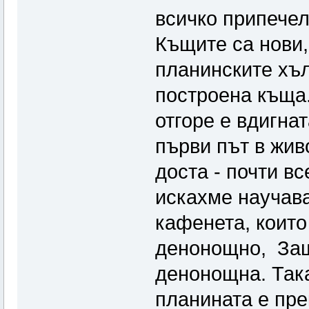
всичко припечел
Къщите са нови,
планинските хъл
построена къща.
отгоре е вдигна
първи път в жив
доста - почти в
искахме научава
кафенета, които
денонощно, Защ
денонощна. Така
планината е пре