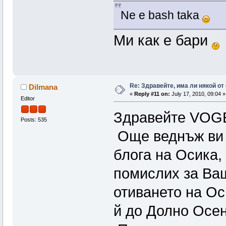
Ne e bash taka
Mи как е бари
Re: Здравейте, има ли някой от
Dilmana
«
Reply #11 on:
July 17, 2010, 09:04 »
Editor
Здравейте VOG
Posts: 535
Още веднъж ви б
блога на Осика,
помислих за Ваш
отиването на Ос
й до Долно Осен