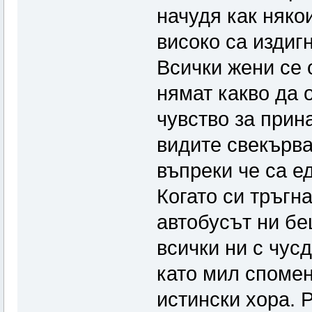
начудя как няко
високо са издигн
Всички жени се 
нямат какво да 
чувство за при
видите свекърва
въпреки че са е
Когато си тръгна
автобусът ни б
всички ни с чус
като мил спомен
истински хора. 