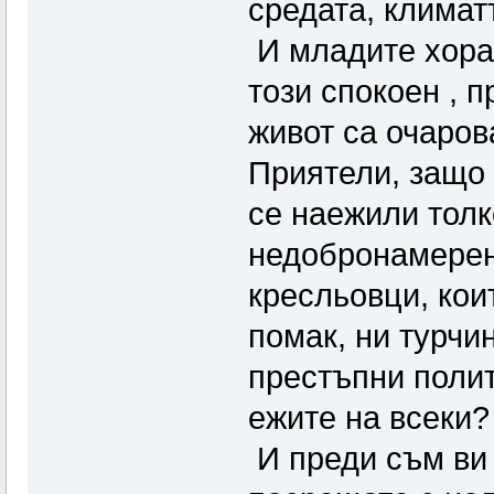
средата, климат
И младите хора,
този спокоен , 
живот са очаров
Приятели, защо
се наежили толк
недобронамерен
кресльовци, кои
помак, ни турчи
престъпни полит
ежите на всеки?
И преди съм ви 