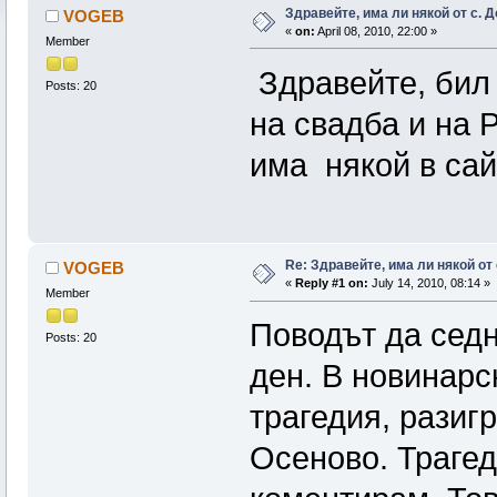
Здравейте, има ли някой от с. 
VOGEB
«
on:
April 08, 2010, 22:00 »
Member
Здравейте, бил
Posts: 20
на свадба и на 
има някой в сай
Re: Здравейте, има ли някой от
VOGEB
«
Reply #1 on:
July 14, 2010, 08:14 »
Member
Поводът да седн
Posts: 20
ден. В новинарс
трагедия, разиг
Осеново. Трагед