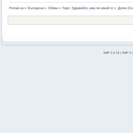
Pomak.eu
»
Български
»
Oбяви
»
Topic:
Здравейте, има ли някой от с. Долно Ос
SMF 2.0.19
|
SMF © 