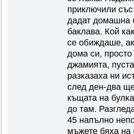
приключили със 
дадат домашна б
баклава. Кой ка
се обиждаше, ак
дома си, просто
джамията, пуста
разказаха ни ис
след ден-два ще
къщата на булка
до там. Разглед
45 напълно непо
мъжете бяха на 