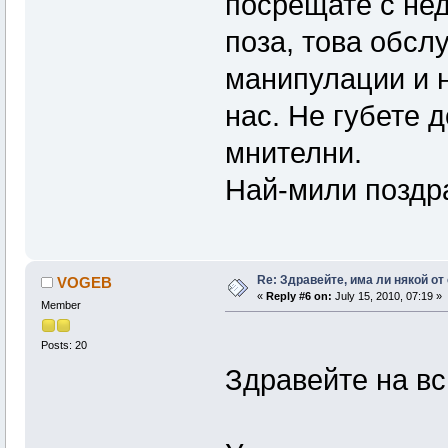
посрещате с нед
поза, това обсл
манипулации и не
нас. Не губете 
мнителни.
Най-мили поздра
Re: Здравейте, има ли някой от
VOGEB
«
Reply #6 on:
July 15, 2010, 07:19 »
Member
Posts: 20
Здравейте на вс