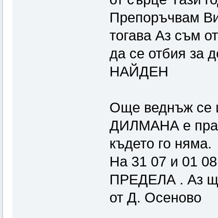
Препоръчвам Ви
тогава Аз съм о
да се отбия за д
НАЙДЕН
Още веднъж се 
ДИЛМАНА е прав
където го няма.
На 31 07 и 01 0
ПРЕДЕЛА . Аз ще
от Д. Осеново