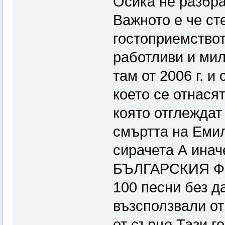
Осика не разбра
Важното е че ст
гостоприемствот
работливи и мил
там от 2006 г. и
което се отнася
която отглеждат
смъртта на Емил
сирачета А ина
БЪЛГАРСКИЯ ФО
100 песни без д
възсползвали от
от сърце Тази г