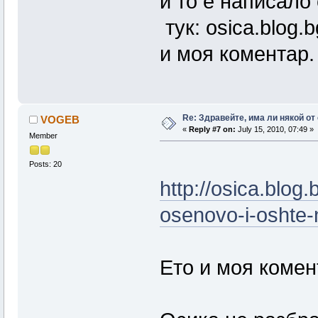
и то е написало
тук: osica.blog
и моя коментар.
Re: Здравейте, има ли някой от
VOGEB
«
Reply #7 on:
July 15, 2010, 07:49 »
Member
Posts: 20
http://osica.blog
osenovo-i-oshte
Ето и моя комен