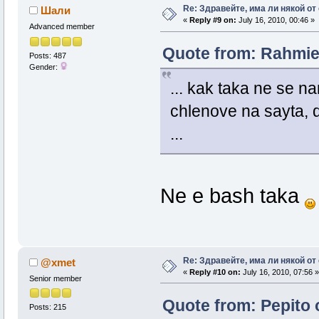
Re: Здравейте, има ли някой от
Шали
«
Reply #9 on:
July 16, 2010, 00:46 »
Advanced member
Quote from: Rahmie 
Posts: 487
Gender:
... kak taka ne se na
chlenove na sayta, d
...
Ne e bash taka
Re: Здравейте, има ли някой от
@xmet
«
Reply #10 on:
July 16, 2010, 07:56 »
Senior member
Quote from: Pepito o
Posts: 215