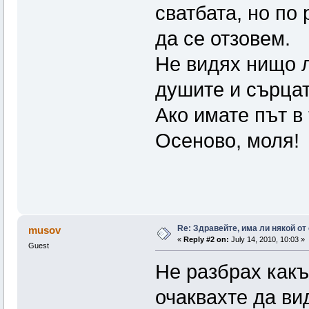
сватбата, но по
да се отзовем.
Не видях нищо л
душите и сърцата
Ако имате път в
Осеново, моля!
Re: Здравейте, има ли някой от
musov
«
Reply #2 on:
July 14, 2010, 10:03 »
Guest
Не разбрах какъ
очаквахте да ви