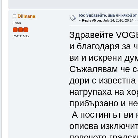
Re: Здравейте, има ли някой от
Dilmana
«
Reply #5 on:
July 14, 2010, 20:14 »
Editor
Здравейте VOG
Posts: 535
и благодаря за 
ви и искрени ду
Съжалявам че с
дори с известна
натрупаха на хо
прибързано и не
А постингът ви 
описва изключит
повечето градск