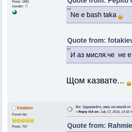
Quote from: Pepito o
Posts: 1981
Gender:
Ne e bash taka
Quote from: fotakiev
И аз мисля.че не е
Щом казвате...
Re: Здравейте, има ли някой от
fotakiev
«
Reply #14 on:
July 17, 2010, 14:32 »
Forum fan
Quote from: Rahmie 
Posts: 707