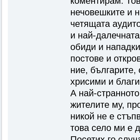
коментирам. Тов
нечовешките и н
четящата аудито
и най-далечната
обиди и нападки
постове и откро
ние, българите,
хрисими и благи
А най-странното
жителите му, пр
никой не е стъп
това село ми е 
Посетих го случ