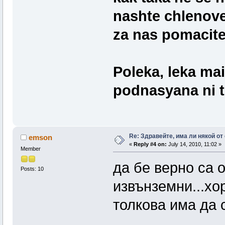
nashte chlenove
za nas pomacite.
Poleka, leka mai
podnasyana ni 
Re: Здравейте, има ли някой от
emson
«
Reply #4 on:
July 14, 2010, 11:02 »
Member
да бе верно са 
Posts: 10
извънземни...хо
толкова има да с