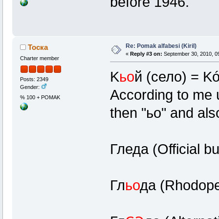
before 1946.
Re: Pomak alfabesi (Kiril)
Тоска
«
Reply #3 on:
September 30, 2010, 0
Charter member
K
ьо
й (село) = Kó
Posts: 2349
Gender:
According to me 
% 100 + POMAK
then "ьо" and also
Гледа (Official bu
Гл
ьо
да (Rhodope