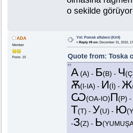
o sekilde görüyo
Ynt: Pomak alfabesi (Kiril)
ADA
«
Reply #9 on:
December 31, 2010, 17
Member
Quote from: Toska o
Posts: 10
А
Б
Ч
(A) -
(B) -
(Ç
Ѫ
И
Ж
(I-IA) -
(İ) -
Ѡ
П
(OA-IO)
(P) 
Т
У
Ю
(T) -
(U) -
(
З
Ь
-
(Z) -
(YUMUŞ