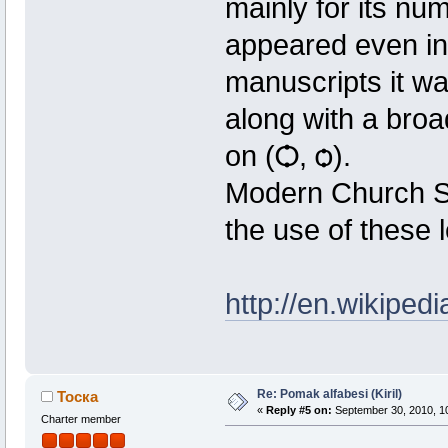
mainly for its num
appeared even in
manuscripts it wa
along with a broa
on (Ѻ, ѻ).
Modern Church Sla
the use of these l
http://en.wikiped
Re: Pomak alfabesi (Kiril)
Тоска
«
Reply #5 on:
September 30, 2010, 1
Charter member