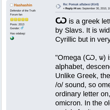
Re: Pomak alfabesi (Kiril)
Hashashin
«
Reply #4 on:
September 30, 2010, 1
Defendor of the Truth
Forum fan
Ѡ
is a greek le
Posts: 2013
by Slavs. It is wi
Gender:
Has odabaşi
Cyrillic but in v
"Omega (Ѡ, ѡ) is a
alphabet, descen
Unlike Greek, the
/o/ sound, so ome
ordinary letter 
omicron. In the 