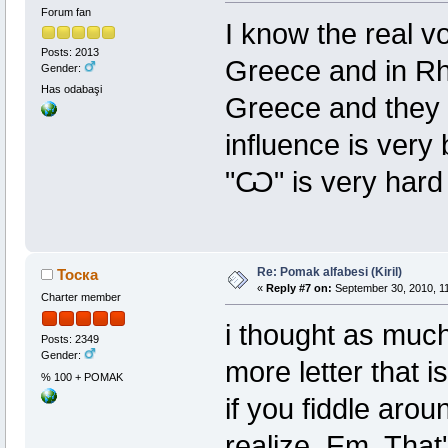
Forum fan
I know the real v
Posts: 2013
Greece and in Rh
Gender:
Has odabaşi
Greece and they 
influence is very 
"Ѡ" is very hard
Re: Pomak alfabesi (Kiril)
Тоска
«
Reply #7 on:
September 30, 2010, 11
Charter member
i thought as much
Posts: 2349
Gender:
more letter that is
% 100 + POMAK
if you fiddle arou
realize. Em, That'