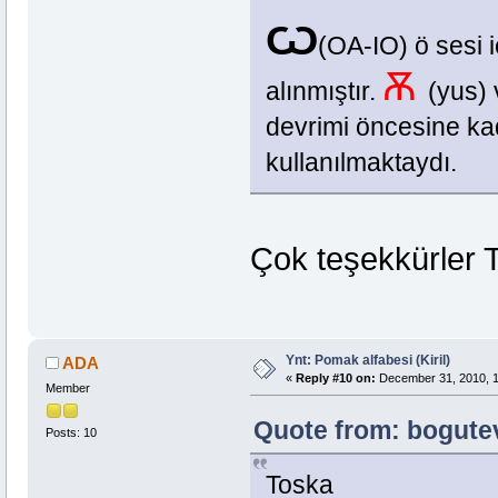
Ѡ
(OA-IO) ö sesi i
Ѫ
alınmıştır.
(yus)
devrimi öncesine kad
kullanılmaktaydı.
Çok teşekkürler 
Ynt: Pomak alfabesi (Kiril)
ADA
«
Reply #10 on:
December 31, 2010, 1
Member
Quote from: bogutev
Posts: 10
Toska