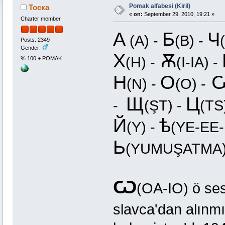
Pomak alfabesi (Kiril)
Тоска
«
on:
September 29, 2010, 19:21 »
Charter member
А
Б
Ч
(A) -
(B) -
Posts: 2349
Gender:
Х
Ѫ
(H) -
(I-IA) -
% 100 + POMAK
Н
О
(N) -
(O) -
Щ
Ц
-
(ŞT) -
(TS
Й
ѣ
(Y) -
(YE-EE-
Ь
(YUMUŞATM
Ѡ
(OA-IO) ö sesi
slavca'dan alınmı