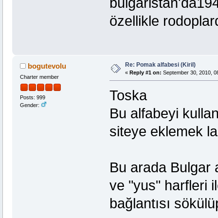
bulgaristan'da19
özellikle rodopla
Re: Pomak alfabesi (Kiril)
bogutevolu
«
Reply #1 on:
September 30, 2010, 0
Charter member
Toska
Posts: 999
Gender:
Bu alfabeyi kulla
siteye eklemek l
Bu arada Bulgar a
ve "yus" harfleri 
bağlantısı sökülüp