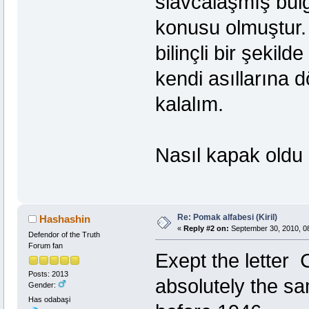
slavcalaşmış bulg
konusu olmuştur.
bilinçli bir şekild
kendi asıllarına 
kalalım.
Nasıl kapak oldu
Re: Pomak alfabesi (Kiril)
Hashashin
«
Reply #2 on:
September 30, 2010, 0
Defendor of the Truth
Forum fan
Exept the letter 
Posts: 2013
absolutely the sa
Gender:
Has odabaşi