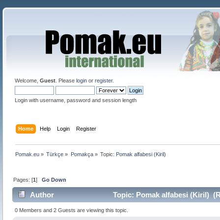
Welcome,
Guest
. Please
login
or
register
.
Login with username, password and session length
Home
Help
Login
Register
Pomak.eu
»
Türkçe
»
Pomakça
»
Topic:
Pomak alfabesi (Kiril)
Pages: [
1
]
Go Down
Author
Topic: Pomak alfabesi (Kiril) (
0 Members and 2 Guests are viewing this topic.