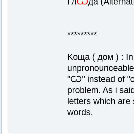
Гл
Ѡ
да (Alternati
*********
Kоща ( дом ) : In
unpronounceable l
"Ѡ" instead of "
problem. As i said
letters which are
words.