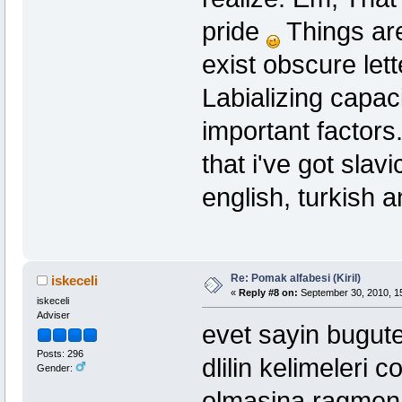
pride
Things ar
exist obscure let
Labializing capac
important factors
that i've got slav
english, turkish 
Re: Pomak alfabesi (Kiril)
iskeceli
«
Reply #8 on:
September 30, 2010, 1
iskeceli
Adviser
evet sayin bugute
Posts: 296
dlilin kelimeleri c
Gender:
olmasina ragmen yi