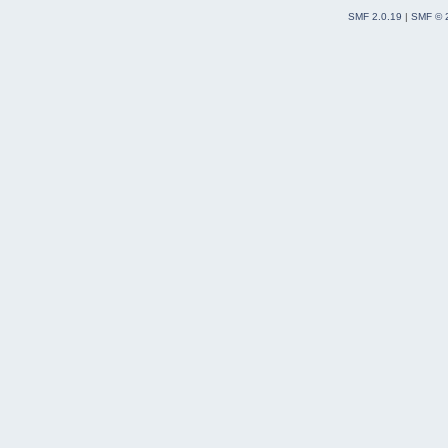
SMF 2.0.19
|
SMF © 