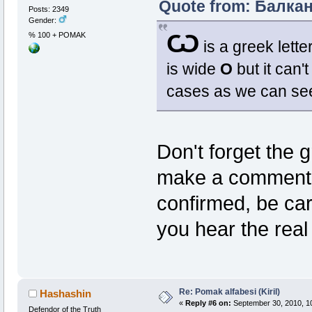
Quote from: Балкан
Posts: 2349
Gender:
Ѡ
% 100 + POMAK
is a greek lette
is wide
O
but it can'
cases as we can se
Don't forget the
make a comment a
confirmed, be car
you hear the real
Re: Pomak alfabesi (Kiril)
Hashashin
«
Reply #6 on:
September 30, 2010, 1
Defendor of the Truth