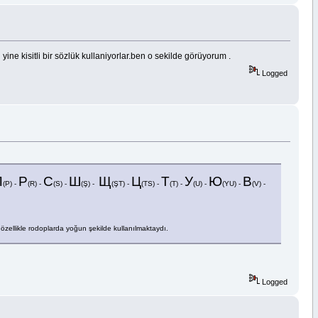
yine kisitli bir sözlük kullaniyorlar.ben o sekilde görüyorum .
Logged
П
Р
С
Ш
Щ
Ц
Т
У
Ю
В
(P) -
(R) -
(S) -
(Ş) -
(ŞT) -
(TS) -
(T) -
(U) -
(YU) -
(V) -
 özellikle rodoplarda yoğun şekilde kullanılmaktaydı.
Logged