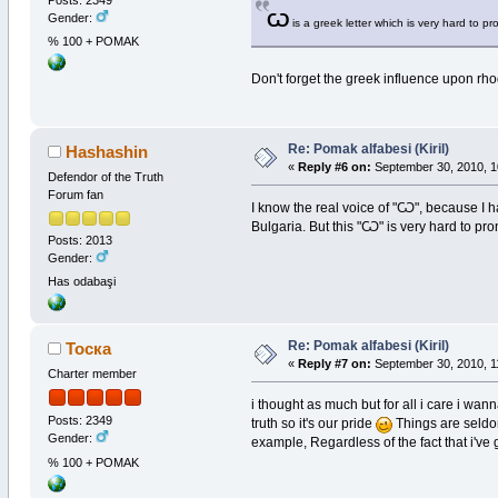
Gender:
Ѡ
is a greek letter which is very hard to p
% 100 + POMAK
Don't forget the greek influence upon r
Re: Pomak alfabesi (Kiril)
Hashashin
«
Reply #6 on:
September 30, 2010, 1
Defendor of the Truth
Forum fan
I know the real voice of "Ѡ", because I 
Bulgaria. But this "Ѡ" is very hard to pr
Posts: 2013
Gender:
Has odabaşi
Re: Pomak alfabesi (Kiril)
Тоска
«
Reply #7 on:
September 30, 2010, 1
Charter member
i thought as much but for all i care i wann
Posts: 2349
truth so it's our pride
Things are seldom
Gender:
example, Regardless of the fact that i've
% 100 + POMAK