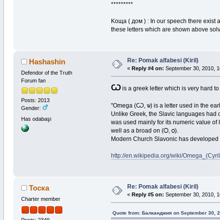
*********
Kоща ( дом ) : In our speech there exist 
these letters which are shown above solv
Re: Pomak alfabesi (Kiril)
Hashashin
«
Reply #4 on:
September 30, 2010, 1
Defendor of the Truth
Forum fan
Ѡ
is a greek letter which is very hard t
Posts: 2013
"Omega (Ѡ, ѡ) is a letter used in the ea
Gender:
Unlike Greek, the Slavic languages had o
Has odabaşi
was used mainly for its numeric value of
well as a broad on (Ѻ, ѻ).
Modern Church Slavonic has developed stri
http://en.wikipedia.org/wiki/Omega_(Cyril
Re: Pomak alfabesi (Kiril)
Тоска
«
Reply #5 on:
September 30, 2010, 1
Charter member
Quote from: Балканджия on September 30, 2
Posts: 2349