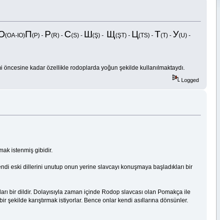
Ѡ
П
Р
С
Ш
Щ
Ц
Т
У
(OA-IO)
(P) -
(R) -
(S) -
(Ş) -
(ŞT) -
(TS) -
(T) -
(U) -
mi öncesine kadar özellikle rodoplarda yoğun şekilde kullanılmaktaydı.
Logged
mak istenmiş gibidir.
ndi eski dillerini unutup onun yerine slavcayı konuşmaya başladıkları bir
kları bir dildir. Dolayısıyla zaman içinde Rodop slavcası olan Pomakça ile
 şekilde karıştırmak istiyorlar. Bence onlar kendi asıllarına dönsünler.