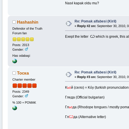
Nasıl kapak oldu mu?
Re: Pomak alfabesi (Kiril)
Hashashin
«
Reply #2 on:
September 30, 2010, 0
Defendor of the Truth
Forum fan
Exept the letter Ѡ which is greek, this 
Posts: 2013
Gender:
Has odabaşi
Re: Pomak alfabesi (Kiril)
Тоска
«
Reply #3 on:
September 30, 2010, 0
Charter member
K
ьо
й (село) = Kóy (turkish pronunciatio
Posts: 2349
Gender:
Гледа (Official bulgarian)
% 100 + POMAK
Гл
ьо
да (Rhodope tongues / mostly poma
Гл
Ѡ
да (Alternative letter)