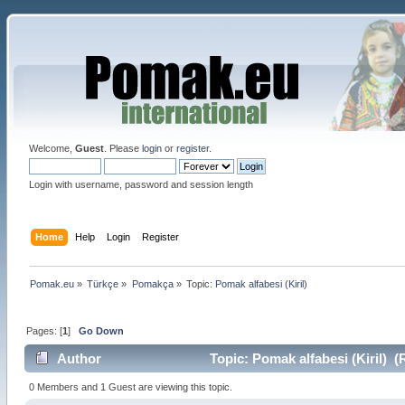
Welcome,
Guest
. Please
login
or
register
.
Login with username, password and session length
Home
Help
Login
Register
Pomak.eu
»
Türkçe
»
Pomakça
»
Topic:
Pomak alfabesi (Kiril)
Pages: [
1
]
Go Down
Author
Topic: Pomak alfabesi (Kiril) (
0 Members and 1 Guest are viewing this topic.