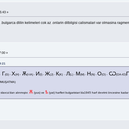
5:43 »
bulgarca dlilin kelimeleri cok az .onlarin dilbilgisi calismalari var olmasina ragmen 
:00 »
9:21
Г
Х
Ѫ
И
Ж
К
Л
М
Н
О
Ѡ
 -
(G) -
(H) -
(I-IA) -
(İ) -
(J) -
(K) -
(L) -
(M) -
(N) -
(O) -
(OA-IO)
UMUŞATMA)
Ѫ
ѣ
k slavca'dan alınmıştır.
(yus) ve
(yat) harfleri bulgaristan'da1945 harf devrimi öncesine kadar