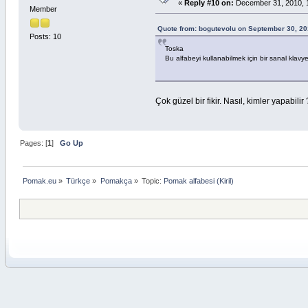
«
Reply #10 on:
December 31, 2010, 
Member
Quote from: bogutevolu on September 30, 20
Posts: 10
Toska
Bu alfabeyi kullanabilmek için bir sanal klav
Çok güzel bir fikir. Nasıl, kimler yapabilir 
Pages: [
1
]
Go Up
Pomak.eu
»
Türkçe
»
Pomakça
»
Topic:
Pomak alfabesi (Kiril)