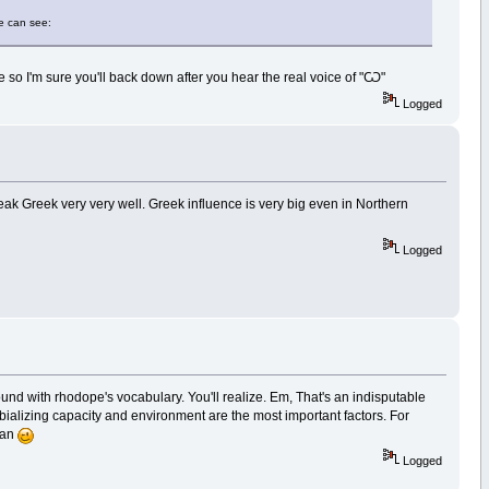
we can see:
so I'm sure you'll back down after you hear the real voice of "Ѡ"
Logged
ak Greek very very well. Greek influence is very big even in Northern
Logged
e around with rhodope's vocabulary. You'll realize. Em, That's an indisputable
ializing capacity and environment are the most important factors. For
rian
Logged