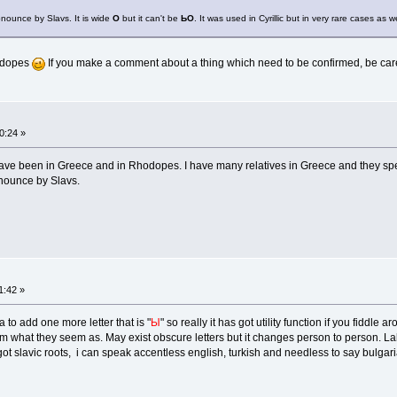
ronounce by Slavs. It is wide
O
but it can't be
ЬО
. It was used in Cyrillic but in very rare cases as 
hodopes
If you make a comment about a thing which need to be confirmed, be care 
0:24 »
have been in Greece and in Rhodopes. I have many relatives in Greece and they spe
onounce by Slavs.
1:42 »
a to add one more letter that is "
Ы
" so really it has got utility function if you fiddl
 what they seem as. May exist obscure letters but it changes person to person. Lab
 got slavic roots, i can speak accentless english, turkish and needless to say bulga