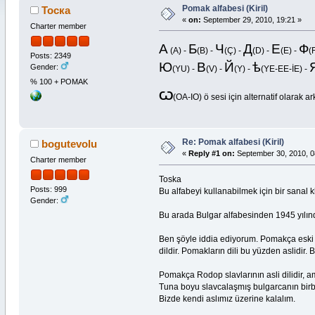
Pomak alfabesi (Kiril)
Тоска
«
on:
September 29, 2010, 19:21 »
Charter member
А
Б
Ч
Д
Е
Ф
(A) -
(B) -
(Ç) -
(D) -
(E) -
(
Posts: 2349
Ю
В
Й
ѣ
Gender:
(YU) -
(V) -
(Y) -
(YE-EE-İE) -
% 100 + POMAK
Ѡ
(OA-IO) ö sesi için alternatif olarak a
Re: Pomak alfabesi (Kiril)
bogutevolu
«
Reply #1 on:
September 30, 2010, 0
Charter member
Toska
Posts: 999
Bu alfabeyi kullanabilmek için bir sanal 
Gender:
Bu arada Bulgar alfabesinden 1945 yılında 
Ben şöyle iddia ediyorum. Pomakça eski s
dildir. Pomakların dili bu yüzden aslidir.
Pomakça Rodop slavlarının asli dilidir, a
Tuna boyu slavcalaşmış bulgarcanın birbir
Bizde kendi aslımız üzerine kalalım.