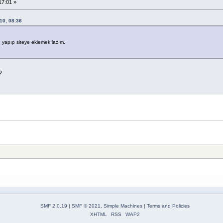
17:01 »
10, 08:36
ye yapıp siteye eklemek lazım.
?
SMF 2.0.19
|
SMF © 2021
,
Simple Machines
|
Terms and Policies
XHTML
RSS
WAP2