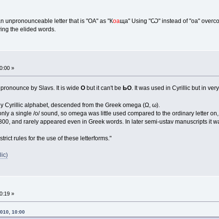
an unpronounceable letter that is "OA" as "К
оа
ща" Using "Ѡ" instead of "oa" overcom
ing the elided words.
0:00 »
o pronounce by Slavs. It is wide
O
but it can't be
ЬО
. It was used in Cyrillic but in v
rly Cyrillic alphabet, descended from the Greek omega (Ω, ω).
nly a single /o/ sound, so omega was little used compared to the ordinary letter o
 800, and rarely appeared even in Greek words. In later semi-ustav manuscripts it 
ct rules for the use of these letterforms."
lic)
0:19 »
010, 10:00