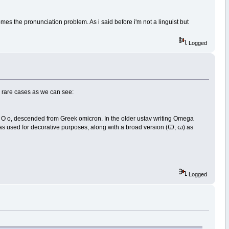
es the pronunciation problem. As i said before i'm not a linguist but
Logged
ery rare cases as we can see:
n, О о, descended from Greek omicron. In the older ustav writing Omega
was used for decorative purposes, along with a broad version (Ꙍ, ꙍ) as
Logged