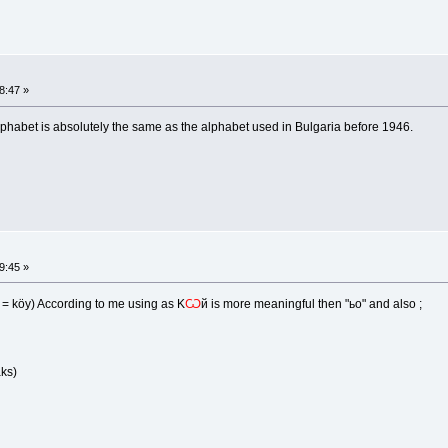
8:47 »
alphabet is absolutely the same as the alphabet used in Bulgaria before 1946.
9:45 »
n = köy) According to me using as K
Ѡ
й is more meaningful then "ьо" and also ;
ks)