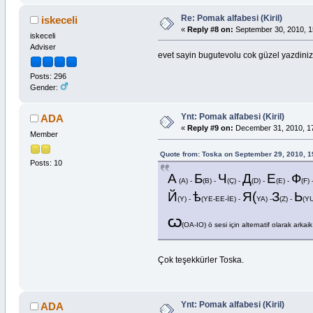
Re: Pomak alfabesi (Kiril)
iskeceli
«
Reply #8 on:
September 30, 2010, 1
iskeceli
Adviser
evet sayin bugutevolu cok güzel yazdiniz .
Posts: 296
Gender:
Ynt: Pomak alfabesi (Kiril)
ADA
«
Reply #9 on:
December 31, 2010, 17
Member
Quote from: Toska on September 29, 2010, 1
Posts: 10
А
Б
Ч
Д
Е
Ф
(A) -
(B) -
(Ç) -
(D) -
(E) -
(F)
Й
ѣ
Я(
З
Ь
(Y) -
(YE-EE-İE) -
YA) -
(Z) -
(Y
Ѡ
(OA-IO) ö sesi için alternatif olarak arkai
Çok teşekkürler Toska.
Ynt: Pomak alfabesi (Kiril)
ADA