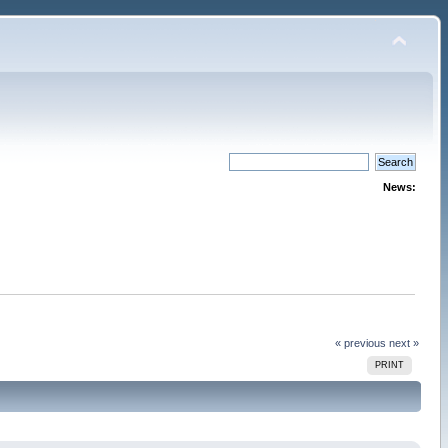
News:
« previous
next »
PRINT