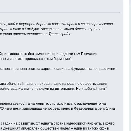
а, той е неуморен борец за човешки права и за историческата
рит в мазе в Хамбург. Автор е на няколко бестселъра и е
 спрямо престъпленията на Третия райх.
е „Християнството без съмнение принадлежи към Германия.
нно и ислямът принадлежи към Германия“.
 толкова припрян опит за хармонизация на фундаментално различни
личава обаче тъй наивно приравняване на реално съществуващия
 войнстващ ислям не подлежи на интеграция. Но и „обичайният“
внопоставеността на жените, с плурализма, с разделението на
а XXI-вия век и заплашващ непосредствено и Федералната република
 стадии на развитие. От едната страна юдео-християнската, в която
а днешният либерален обществен модел – един гигантски скок в