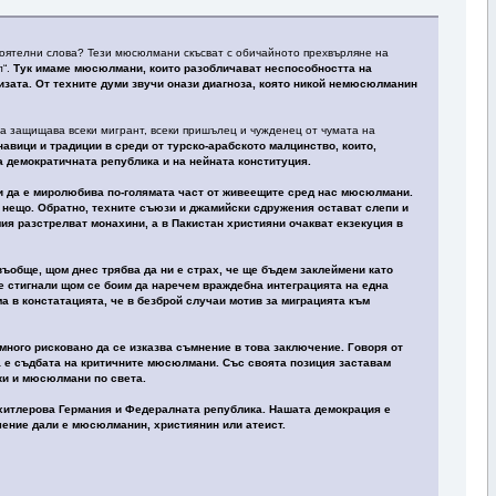
тоятелни слова? Тези мюсюлмани скъсват с обичайното прехвърляне на
л“.
Тук имаме мюсюлмани, които разобличават неспособността на
изата. От техните думи звучи онази диагноза, която никой немюсюлманин
а защищава всеки мигрант, всеки пришълец и чужденец от чумата на
авици и традиции в среди от турско-арабското малцинство, които,
а демократичната република и на нейната конституция.
 и да е миролюбива по-голямата част от живеещите сред нас мюсюлмани.
т нещо. Обратно, техните съюзи и джамийски сдружения остават слепи и
лия разстрелват монахини, а в Пакистан християни очакват екзекуция в
въобще, щом днес трябва да ни е страх, че ще бъдем заклеймени като
 стигнали щом се боим да наречем враждебна интеграцията на една
а в констатацията, че в безброй случаи мотив за миграцията към
 много рисковано да се изказва съмнение в това заключение. Говоря от
ка е съдбата на критичните мюсюлмани. Със своята позиция заставам
ки и мюсюлмани по света.
у хитлерова Германия и Федералната република. Нашата демокрация е
ачение дали е мюсюлманин, християнин или атеист.