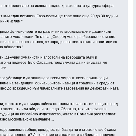
ашето включване на исляма в юдео-христянската културна сфера.
 към един истински Евро-ислям ще трае поне още 20 до 30 години
онния ислям.“
 спрямо функционерите на различните мюсюлмански и джамийски
раните мюсюлмани. Тя казва: „Според мен е разбираемо, че много
ия е в опасност от това, че поради невежество някои политици са
но общество.“
ти, дежурни хуманисти и апостоли на всеобщата обич и
оито ни поднесе Тило Сарацин, продължава да ни внушава, че
рки.
ава убежище и да защищава всеки мигрант, всеки пришълец и
яме на тенденции, обичаи, битови навици и традиции в среди от
тивно до враждебно към либералните завоевания на демократичната
и, колкото и да е миролюбива по-голямата част от живеещите сред
т засегнати или обидени от нещо. Обратно, техните съюзи и
трудници на библейско издателство, когато в Сомалия разстрелват
лязно мюсюлманско мълчание ...
 къде живеем въобще, щом днес трябва да ни е страх, че ще бъдем
нтални ценности? До къде сме стигнали щом се боим да наречем