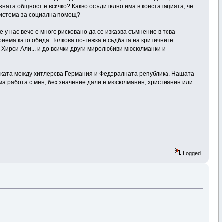
зната общност е всичко? Какво осъдително има в констатацията, че
 система за социална помощ?
 у нас вече е много рисковано да се изказва съмнение в това
риема като обида. Толкова по-тежка е съдбата на критичните
Хирси Али... и до всички други миролюбиви мюсюлманки и
ликата между хитлерова Германия и Федералната република. Нашата
има работа с мен, без значение дали е мюсюлманин, християнин или
Logged