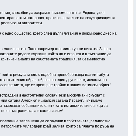
жения, способни да засрамят съвременната си Европа, днес,
ентиран е към покорност, противопоставя се на секуларизацията,
 религиозни авторитети.
а с едно общество, което след дълги лутания е формирано днес на
нимание на тях. Така например големият турски писател Зафер
покорните редови вярващи, който да е склонен и в състояние да
а критичен анализ на собствената традиция, за безмилостно
 който рискува много с подобна пренебрегваща всички табута
отвратителния образ, образа на един друг ислям, ислямът на
заслеплението, ще се превърне трайно в нашия истински образ.“
изстрадани и настоятелни слова? Тези мюсюлмани скъсват с
мия сатана Америка“ и „малкия сатана Израел“. Тук имаме
 назовават собствените елити като истинските виновници за
не е в миграцията, а в самия ислям!
юсюлмани е заплашена да се задуши в собствената, религиозно
а петролните милардери край Залива, които са пяната по ръба на