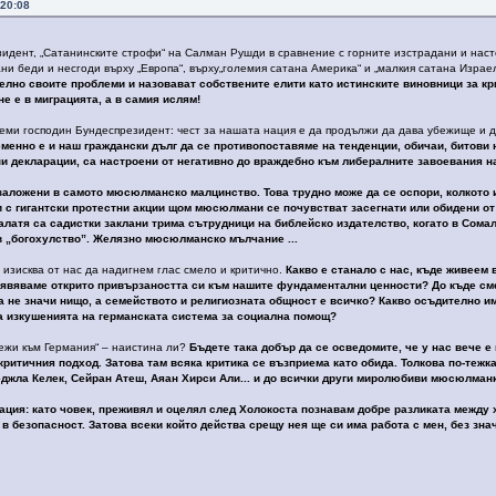
 20:08
езидент, „Сатанинските строфи“ на Салман Рушди в сравнение с горните изстрадани и нас
ни беди и несгоди върху „Европа“, върху„големия сатана Америка“ и „малкия сатана Израе
елно своите проблеми и назовават собствените елити като истинските виновници за кр
не е в миграцията, а в самия ислям!
еми господин Бундеспрезидент: чест за нашата нация е да продължи да дава убежище и д
енно е и наш граждански дълг да се противопоставяме на тенденции, обичаи, битови н
и декларации, са настроени от негативно до враждебно към либералните завоевания н
заложени в самото мюсюлманско малцинство. Това трудно може да се оспори, колкото
и с гигантски протестни акции щом мюсюлмани се почувстват засегнати или обидени о
Малатя са садистки заклани трима сътрудници на библейско издателство, когато в Сома
в „богохулство”. Желязно мюсюлманско мълчание ...
изисква от нас да надигнем глас смело и критично.
Какво е станало с нас, къде живеем 
явяваме открито привързаността си към нашите фундаментални ценности? До къде сме
а не значи нищо, а семейството и религиозната общност е всичко? Какво осъдително им
 а изкушенията на германската система за социална помощ?
лежи към Германия“ – наистина ли?
Бъдете така добър да се осведомите, че у нас вече е
критичния подход. Затова там всяка критика се възприема като обида. Толкова по-теж
еджла Келек, Сейран Атеш, Аяaн Хирси Али... и до всички други миролюбиви мюсюлман
вация: като човек, преживял и оцелял след Холокоста познавам добре разликата межд
 в безопасност. Затова всеки който действа срещу нея ще си има работа с мен, без зн