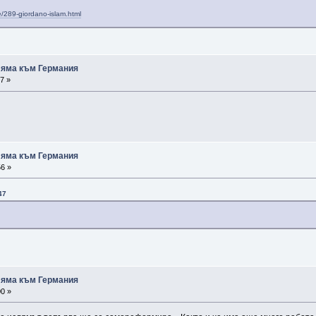
e/289-giordano-islam.html
ляма към Германия
7 »
ляма към Германия
56 »
47
ляма към Германия
00 »