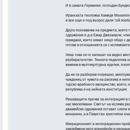
И в самата Германия, господин Бунде
Иранската теоложка Хамиде Мохагеги 
и все още е под въпрос дали той изоб
Друга познавачка на предмета, която
сдружения е д-р Ежар Джезаирли, чле
граждани, които нямат нищо общо с де
готови в отношенията си с ислямскит
Нека това си го запишат на видно мя
разбирателство. Тяхната педагогика н
живеем в мултикултурна идилия, в коя
Да не се разберем погрешно, многоув
чужденец от чумата на расизма и нег
турско-арабското малцинство, които,
република и на нейната конституция.
Решаващите пречки за интеграцията с
нас мюсюлмани. Светът на исляма реа
джамийски сдружения остават слепи и 
монахини, а в Пакистан християни оча
Миграционният и интеграционен пробле
заклеймени като ксенофоби и неонац