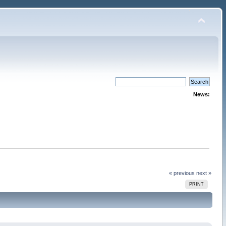
News:
« previous
next »
PRINT