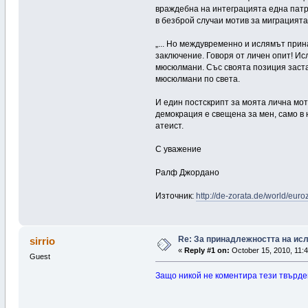
враждебна на интеграцията една патри
в безброй случаи мотив за миграцият
„... Но междувременно и ислямът прин
заключение. Говоря от личен опит! Ис
мюсюлмани. Със своята позиция заста
мюсюлмани по света.
И един постскрипт за моята лична мо
демокрация е свещена за мен, само в 
атеист.
С уважение
Ралф Джордано
Източник:
http://de-zorata.de/world/eur
Re: За принадлежността на ис
sirrio
«
Reply #1 on:
October 15, 2010, 11:4
Guest
Защо никой не коментира тези твърде