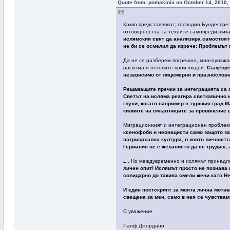
Quote from: pomakinia on October 14, 2010,
Какво представляват, господин Бундеспр
отговорността за техните самопредизвика
ислямския свят да анализира самостоят
не би се осмелил да изрече: Проблемът 
Да не се разберем погрешно, многоуважа
расизма и неговите производни.
Същеврем
независимо от лицемерни и празнословн
Решаващите пречки за интеграцията са 
Светът на исляма реагира светкавично 
глухи, когато например в турския град 
килиите на смъртниците за провинение 
Миграционният и интеграционен проблем 
ксенофоби и неонацисти само защото за
патриархална култура, в която личностт
Германия не е желанието да се трудиш,
„... Но междувременно и ислямът принад
личен опит! Ислямът просто не познава 
солидарно до такива смели жени като Н
И един постскрипт за моята лична моти
свещена за мен, само в нея се чувствам
С уважение
Ралф Джордано