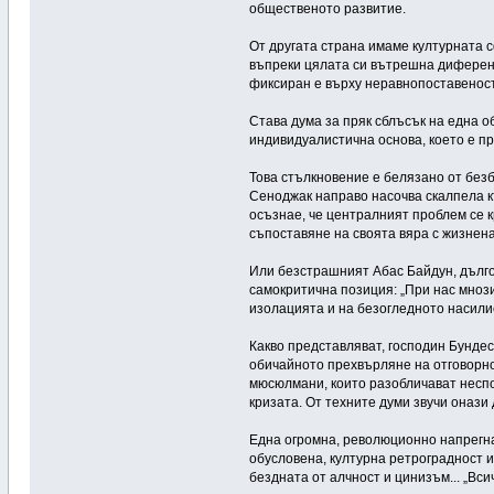
общественото развитие.
От другата страна имаме културната 
въпреки цялата си вътрешна диференц
фиксиран е върху неравнопоставеност
Става дума за пряк сблъсък на една 
индивидуалистична основа, което е п
Това стълкновение е белязано от без
Сеноджак направо насочва скалпела къ
осъзнае, че централният проблем се к
съпоставяне на своята вяра с жизнен
Или безстрашният Абас Байдун, дълго
самокритична позиция: „При нас мнози
изолацията и на безогледното насилие
Какво представляват, господин Бунде
обичайното прехвърляне на отговорнос
мюсюлмани, които разобличават неспо
кризата. От техните думи звучи онази
Една огромна, революционно напрегна
обусловена, културна ретроградност и
бездната от алчност и цинизъм... „Вси