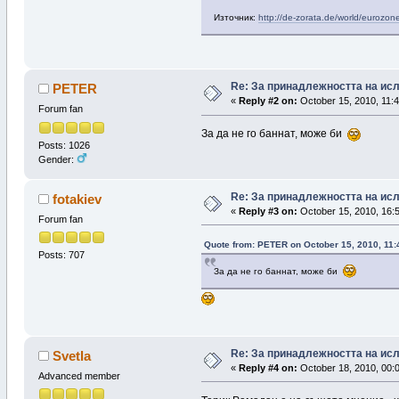
Източник:
http://de-zorata.de/world/eurozon
Re: За принадлежността на ис
PETER
«
Reply #2 on:
October 15, 2010, 11:4
Forum fan
За да не го баннат, може би
Posts: 1026
Gender:
Re: За принадлежността на ис
fotakiev
«
Reply #3 on:
October 15, 2010, 16:
Forum fan
Quote from: PETER on October 15, 2010, 11:
Posts: 707
За да не го баннат, може би
Re: За принадлежността на ис
Svetla
«
Reply #4 on:
October 18, 2010, 00:
Advanced member