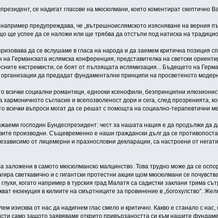
спрезидент, се надигат гласове на мюсюлмани, които коментират скептично В
например предупреждава, че „вътрешноислямското изясняване на верния път
що ще успее да се наложи или ще трябва да отстъпи под натиска на традици
 призовава да се вслушаме в гласа на народа и да заемем критична позиция
н на Германската ислямска конференция, представителка на светски ориенти
сните екстремисти, се боят от пълзящата ислямизация... Бъдещето на Герман
е организации да предадат фундаментални принципи на просветеното модер
сто всички социални романтици, еднооки ксенофили, безпринципни илюзионис
а хармоничното съгласие и всепозволеност дори и сега, след прозренията, к
то всички въпроси могат да се решат с помощта на социално-терапевтични ме
ажаеми господин Бундеспрезидент: чест за нашата нация е да продължи да д
овите производни. Същевременно е наши граждански дълг да се противопостав
 независимо от лицемерни и празнословни декларации, са настроени от нега
а заложени в самото мюсюлманско малцинство. Това трудно може да се оспор
гира светкавично и с гигантски протестни акции щом мюсюлмани се почувства
глухи, когато например в турския град Малатя са садистки заклани трима съ
кват екзекуция в килиите на смъртниците за провинение в „богохулство”. Же
м изисква от нас да надигнем глас смело и критично. Какво е станало с нас,
исти само защото заявяваме открито привързаността си към нашите фундаме