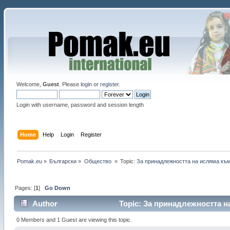
Welcome,
Guest
. Please
login
or
register
.
Login with username, password and session length
Home
Help
Login
Register
Pomak.eu
»
Български
»
Общество 
»
Topic:
За принадлежността на исляма къ
Pages: [
1
]
Go Down
Author
Topic: За принадлежността н
0 Members and 1 Guest are viewing this topic.