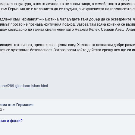
архална култура, в която личността не значи нищо, а семейството и религио
а към Германия не е желанието да се трудиш, а изкушенията на германската
адлежи към Германия“ – наистина ли? Бъдете така добър да се осведомите, че
лямът просто не познава критичния подход. Затова там всяка критика се възп
вам солидарно до такива смели жени като Неджла Келек, Сейран Атеш, Аяaн 
тивация: като човек, преживял и оцелял след Холокоста познавам добре раз
нея се чувствам в безопасност. Затова всеки който действа срещу нея ще си 
ozone/289-giordano-islam.html
ляма към Германия
3 »
ния и факти?