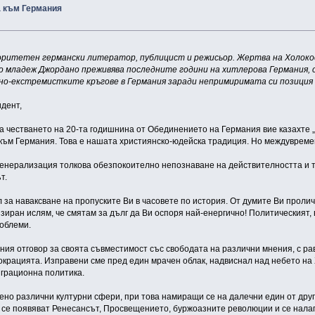
 към Германия
ритетен германски литератор, публицист и режисьор. Жертва на Холокост
о младеж Джордано преживява последните години на хитлерова Германия, ск
сно-екстремистките кръгове в Германия заради непримиримата си позиция
дент,
 на честването на 20-та годишнина от Обединението на Германия вие казахт
ъм Германия. Това е нашата християнско-юдейска традиция. Но междувреме
 генерализация толкова обезпокоително непознаване на действителността и
т.
ел за наваксване на пропуските Ви в часовете по история. От думите Ви про
зиран ислям, че смятам за дълг да Ви оспоря най-енергично! Политическият,
роблеми.
ния отговор за своята съвместимост със свободата на различни мнения, с ра
емокрацията. Изправени сме пред един мрачен облак, надвиснал над небето н
грационна политика.
ено различни културни сфери, при това намиращи се на далечни един от друг
 се появяват Ренесансът, Просвещението, буржоазните революции и се налаг