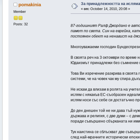
За принадлежността на исляма
pomakinia
«
on:
October 14, 2010, 20:08 »
Member
Posts: 32
87-годишният Ралф Джордано е авто
памет по света. Син на еврейка, кат
постоянен обект на ненавист на дя
Многоуважаеми господин Бундеспрези
В своята реч на 3 октомври по време
Юдаизмът принадлежи без съмнение к
Това Ви изречение разкрива в своята
системи, че на човек чак му спира дъхъ
Не искам да влизам в ролята на учит
ислям с някакъв ЕС-съобразен идеали
ислям носи със себе си достатъчно п
До ден днешен той не ни дава тъй нуж
държава и религия, с две думи – с д
поради съвършено сбърканата ни ими
Тук наистина се сблъскват две съвърш
след най-мрачните исторически епохи