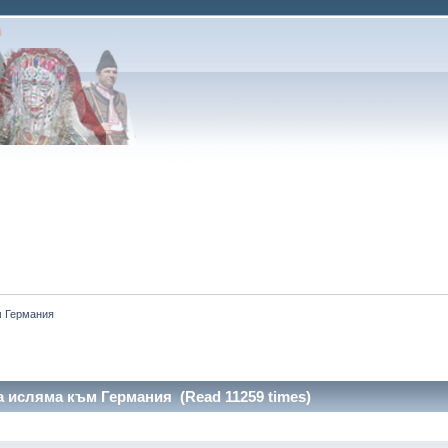
м Германия 
а исляма към Германия (Read 11259 times)