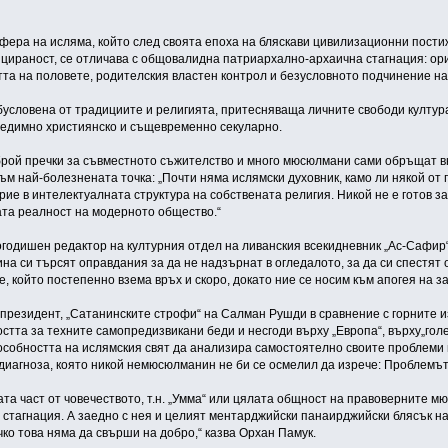
сфера на исляма, който след своята епоха на бляскави цивилизационни пости
ираност, се отличава с общовалидна патриархално-архаична стагнация: ори
та на половете, родителския властен контрол и безусловното подчинение на
обусловена от традициите и религията, притесняваща личните свободи култур
редимно християнско и същевременно секуларно.
брой пречки за съвместното съжителство и много мюсюлмани сами обръщат в
м най-болезнената точка: „Почти няма ислямски духовник, камо ли някой от 
рие в интелектуалната структура на собствената религия. Никой не е готов з
ата реалност на модерното общество.“
годишен редактор на културния отдел на ливанския всекидневник „Ас-Сафир“,
на си търсят оправдания за да не надзърнат в огледалото, за да си спестят 
, който постепенно взема връх и скоро, докато ние се носим към апогея на 
спрезидент, „Сатанинските строфи“ на Салман Рушди в сравнение с горните 
тта за техните самопредизвикани беди и несгоди върху „Европа“, върху„голе
собността на ислямския свят да анализира самостоятелно своите проблеми и
 диагноза, която никой немюсюлманин не би се осмелил да изрече: Проблемът 
та част от човечеството, т.н. „Умма“ или цялата общност на правоверните м
 стагнация. А заедно с нея и целият ментарджийски панаирджийски блясък н
чко това няма да свърши на добро,“ казва Орхан Памук.